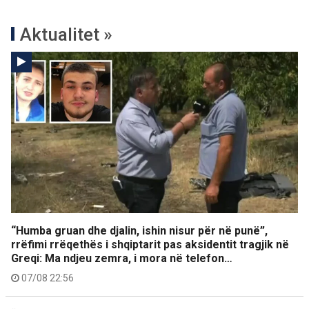
Aktualitet »
“Humba gruan dhe djalin, ishin nisur për në punë”,
rrëfimi rrëqethës i shqiptarit pas aksidentit tragjik në
Greqi: Ma ndjeu zemra, i mora në telefon…
07/08 22:56