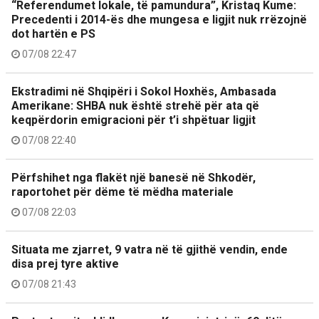
“Referendumet lokale, të pamundura”, Kristaq Kume:
Precedenti i 2014-ës dhe mungesa e ligjit nuk rrëzojnë
dot hartën e PS
07/08 22:47
Ekstradimi në Shqipëri i Sokol Hoxhës, Ambasada
Amerikane: SHBA nuk është strehë për ata që
keqpërdorin emigracioni për t’i shpëtuar ligjit
07/08 22:40
Përfshihet nga flakët një banesë në Shkodër,
raportohet për dëme të mëdha materiale
07/08 22:03
Situata me zjarret, 9 vatra në të gjithë vendin, ende
disa prej tyre aktive
07/08 21:43