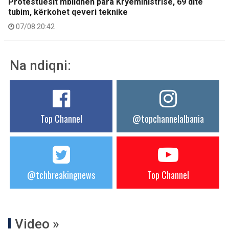
Protestuesit mblidhen para Kryeministrisë, 69 ditë
tubim, kërkohet qeveri teknike
07/08 20:42
Na ndiqni:
Top Channel
@topchannelalbania
@tchbreakingnews
Top Channel
Video »