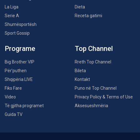
La Liga
Dieta
Serie A
Receta gatimi
Shumësportësh
Sport Gossip
Programe
Top Channel
Big Brother VIP
Rreth Top Channel
Për’puthen
Bileta
Shqipëria LIVE
Kontakt
Fiks Fare
Puno në Top Channel
Video
Privacy Policy & Terms of Use
Të gjitha programet
Aksesueshmëria
Guida TV