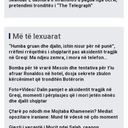
pretendimi tronditës i “The Telegraph”
Më të lexuarat
“Humba gruan dhe djalin, ishin nisur për në punë”,
rrëfimi rrëqethës i shqiptarit pas aksidentit tragjik
në Greqi: Ma ndjeu zemra, i mora në telefon…
Bomba për të vrarë Messin dhe tentativa për t’iu
afruar Ronaldos në hotel, dosja sekrete zbulon
kërcënimet që tronditën Botërorin
Foto+Video/ Dalin pamjet e aksidentit tragjik në
Greqi, momenti i përplasjes që i mori jetën nënës
dhe djalit shqiptar
Çfarë po ndodh me Mojtaba Khamenein? Mediat
opozitare iraniane: Mund të vdesë në çdo moment
Gjesti i veçantë i Muçit ndaj Salah, reagon