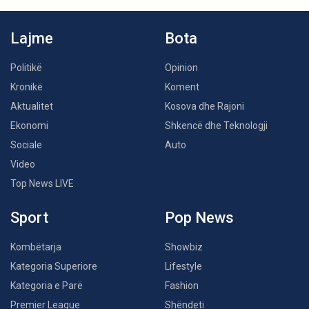
Lajme
Bota
Politikë
Opinion
Kronikë
Koment
Aktualitet
Kosova dhe Rajoni
Ekonomi
Shkencë dhe Teknologji
Sociale
Auto
Video
Top News LIVE
Sport
Pop News
Kombëtarja
Showbiz
Kategoria Superiore
Lifestyle
Kategoria e Parë
Fashion
Premier League
Shëndeti