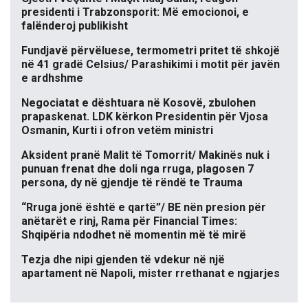
presidenti i Trabzonsporit: Më emocionoi, e
falënderoj publikisht
Fundjavë përvëluese, termometri pritet të shkojë
në 41 gradë Celsius/ Parashikimi i motit për javën
e ardhshme
Negociatat e dështuara në Kosovë, zbulohen
prapaskenat. LDK kërkon Presidentin për Vjosa
Osmanin, Kurti i ofron vetëm ministri
Aksident pranë Malit të Tomorrit/ Makinës nuk i
punuan frenat dhe doli nga rruga, plagosen 7
persona, dy në gjendje të rëndë te Trauma
“Rruga jonë është e qartë”/ BE nën presion për
anëtarët e rinj, Rama për Financial Times:
Shqipëria ndodhet në momentin më të mirë
Tezja dhe nipi gjenden të vdekur në një
apartament në Napoli, mister rrethanat e ngjarjes