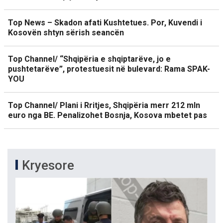
Top News – Skadon afati Kushtetues. Por, Kuvendi i
Kosovën shtyn sërish seancën
Top Channel/ “Shqipëria e shqiptarëve, jo e
pushtetarëve”, protestuesit në bulevard: Rama SPAK-
YOU
Top Channel/ Plani i Rritjes, Shqipëria merr 212 mln
euro nga BE. Penalizohet Bosnja, Kosova mbetet pas
Kryesore