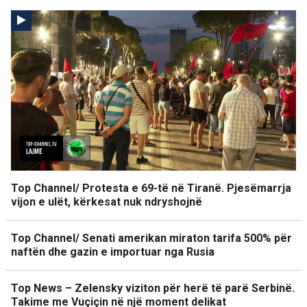
Top Channel/ Protesta e 69-të në Tiranë. Pjesëmarrja
vijon e ulët, kërkesat nuk ndryshojnë
Top Channel/ Senati amerikan miraton tarifa 500% për
naftën dhe gazin e importuar nga Rusia
Top News – Zelensky viziton për herë të parë Serbinë.
Takime me Vuçiçin në një moment delikat