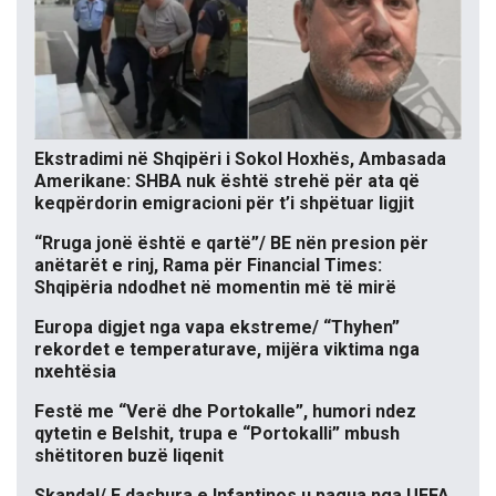
Ekstradimi në Shqipëri i Sokol Hoxhës, Ambasada
Amerikane: SHBA nuk është strehë për ata që
keqpërdorin emigracioni për t’i shpëtuar ligjit
“Rruga jonë është e qartë”/ BE nën presion për
anëtarët e rinj, Rama për Financial Times:
Shqipëria ndodhet në momentin më të mirë
Europa digjet nga vapa ekstreme/ “Thyhen”
rekordet e temperaturave, mijëra viktima nga
nxehtësia
Festë me “Verë dhe Portokalle”, humori ndez
qytetin e Belshit, trupa e “Portokalli” mbush
shëtitoren buzë liqenit
Skandal/ E dashura e Infantinos u pagua nga UEFA,