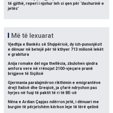
të gjithë, reperi i njohur leh si qen për ‘dashurinë e
jetës’
Më të lexuarat
Vjedhja e Bankës së Shqipërisë, dy ish-punonjësit
e dënuar në betejë për të kthyer 713 milionë lekët
e grabitura
Anija romake del nga thellësia, zbulohen qindra
amfora vere në rrënojat 2100-vjeçare pranë
brigjeve të Siçilisë
Gjermania paralajmëron rikthimin e emigrantëve
drejt Italisë dhe Greqisë, ja çfarë ndryshon pas
hyrjes në fuqi të paktit të ri të BE-së
Nëna e Ardian Çapjas ndërron jetë, i dënuari me
burgim të përjetshëm kërkon leje të lërë qelinë