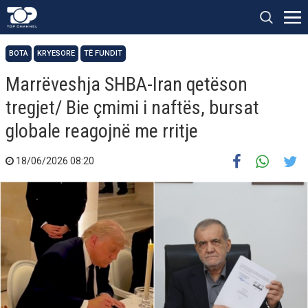
BOTA
KRYESORE
TË FUNDIT
Marrëveshja SHBA-Iran qetëson
tregjet/ Bie çmimi i naftës, bursat
globale reagojnë me rritje
18/06/2026 08:20