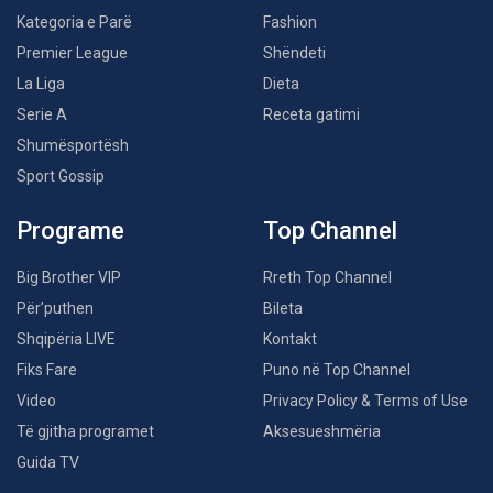
Kategoria e Parë
Fashion
Premier League
Shëndeti
La Liga
Dieta
Serie A
Receta gatimi
Shumësportësh
Sport Gossip
Programe
Top Channel
Big Brother VIP
Rreth Top Channel
Për’puthen
Bileta
Shqipëria LIVE
Kontakt
Fiks Fare
Puno në Top Channel
Video
Privacy Policy & Terms of Use
Të gjitha programet
Aksesueshmëria
Guida TV