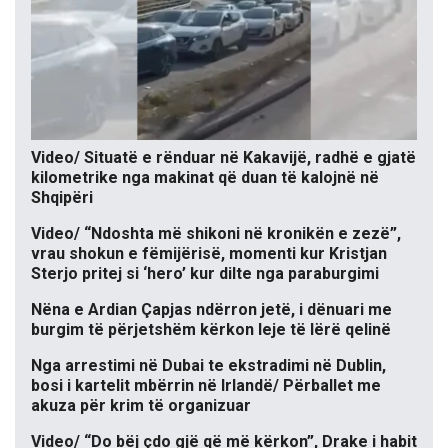
Video/ Situatë e rënduar në Kakavijë, radhë e gjatë
kilometrike nga makinat që duan të kalojnë në
Shqipëri
Video/ “Ndoshta më shikoni në kronikën e zezë”,
vrau shokun e fëmijërisë, momenti kur Kristjan
Sterjo pritej si ‘hero’ kur dilte nga paraburgimi
Nëna e Ardian Çapjas ndërron jetë, i dënuari me
burgim të përjetshëm kërkon leje të lërë qelinë
Nga arrestimi në Dubai te ekstradimi në Dublin,
bosi i kartelit mbërrin në Irlandë/ Përballet me
akuza për krim të organizuar
Video/ “Do bëj çdo gjë që më kërkon”, Drake i habit