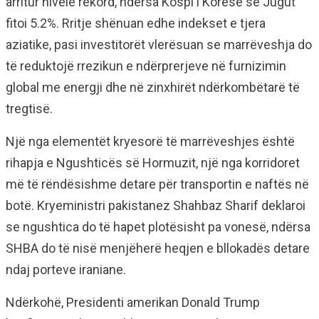
arritur nivele rekord, ndërsa Kospi i Koresë së Jugut
fitoi 5.2%. Rritje shënuan edhe indekset e tjera
aziatike, pasi investitorët vlerësuan se marrëveshja do
të reduktojë rrezikun e ndërprerjeve në furnizimin
global me energji dhe në zinxhirët ndërkombëtarë të
tregtisë.
Një nga elementët kryesorë të marrëveshjes është
rihapja e Ngushticës së Hormuzit, një nga korridoret
më të rëndësishme detare për transportin e naftës në
botë. Kryeministri pakistanez Shahbaz Sharif deklaroi
se ngushtica do të hapet plotësisht pa vonesë, ndërsa
SHBA do të nisë menjëherë heqjen e bllokadës detare
ndaj porteve iraniane.
Ndërkohë, Presidenti amerikan Donald Trump