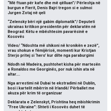
“Më ftuan për kafe dhe më qëlluan”/ Përleshja në
burgun e Fierit, Denis Bajri tregon si e sulmoi
Jurgen Zotaj në qeli
“Zelensky bëri një gabim diplomatik”/ Deputeti
ukrainas kritikon presidentin për deklaratën në
Beograd: Këtu e mbështesim pavarësinë e
Kosovës
Video/ “Ndoshta më shikoni në kronikën e zezë”,
vrau shokun e fëmijërisë, momenti kur Kristjan
Sterjo pritej si ‘hero’ kur dilte nga paraburgimi
Ndodh në Madeira, pushtohet kisha për martesën
e Ronaldos me Georginës, por nuk ishin ata në
altar….
Nga arrestimi në Dubai te ekstradimi në Dublin,
bosi i kartelit mbërrin në Irlandë/ Përballet me
akuza për krim të organizuar
Deklarata e Zelenskyt, Prishtina heq mbishkrimin
“Free Ukraine”: Shteti i Kosovës duhet të