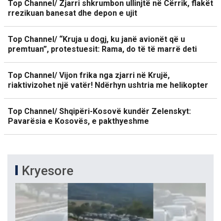
Top Channel/ Zjarri shkrumbon ullinjtë në Cërrik, flakët
rrezikuan banesat dhe depon e ujit
Top Channel/ “Kruja u dogj, ku janë avionët që u
premtuan”, protestuesit: Rama, do të të marrë deti
Top Channel/ Vijon frika nga zjarri në Krujë,
riaktivizohet një vatër! Ndërhyn ushtria me helikopter
Top Channel/ Shqipëri-Kosovë kundër Zelenskyt:
Pavarësia e Kosovës, e pakthyeshme
Kryesore