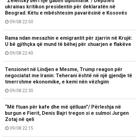
“Zelensky bëri një gabim diplomatik”/ Deputeti
ukrainas kritikon presidentin për deklaratën në
Beograd: Këtu e mbështesim pavarësinë e Kosovës
09/08 22:50
Rama ndan mesazhin e emigrantit për zjarrin në Krujë:
U bë gjithçka që mund të bëhej për shuarjen e flakëve
09/08 22:40
Tensionet në Lindjen e Mesme, Trump reagon për
negociatat me Iranin: Teherani është në një gjendje të
tmerrshme ekonomike, e kemi nën vëzhgim
09/08 22:30
“Më ftuan për kafe dhe më qëlluan”/ Përleshja në
burgun e Fierit, Denis Bajri tregon si e sulmoi Jurgen
Zotaj në qeli
09/08 22:15