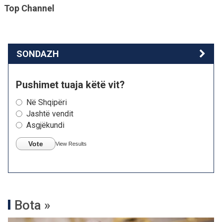
Top Channel
SONDAZH
Pushimet tuaja këtë vit?
Në Shqipëri
Jashtë vendit
Asgjëkundi
Vote
View Results
Bota »