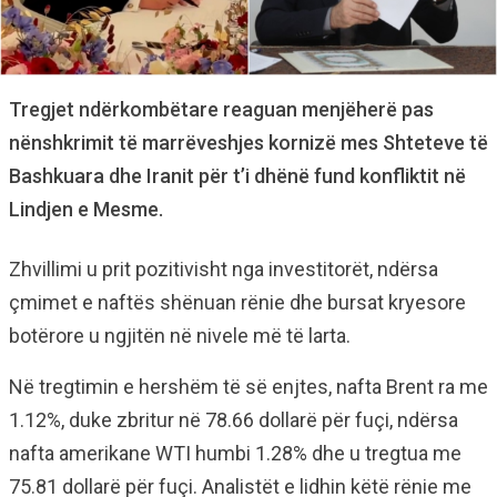
Tregjet ndërkombëtare reaguan menjëherë pas
nënshkrimit të marrëveshjes kornizë mes Shteteve të
Bashkuara dhe Iranit për t’i dhënë fund konfliktit në
Lindjen e Mesme.
Zhvillimi u prit pozitivisht nga investitorët, ndërsa
çmimet e naftës shënuan rënie dhe bursat kryesore
botërore u ngjitën në nivele më të larta.
Në tregtimin e hershëm të së enjtes, nafta Brent ra me
1.12%, duke zbritur në 78.66 dollarë për fuçi, ndërsa
nafta amerikane WTI humbi 1.28% dhe u tregtua me
75.81 dollarë për fuçi. Analistët e lidhin këtë rënie me