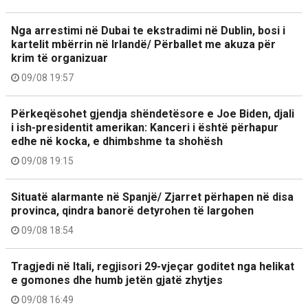
Nga arrestimi në Dubai te ekstradimi në Dublin, bosi i
kartelit mbërrin në Irlandë/ Përballet me akuza për
krim të organizuar
09/08 19:57
Përkeqësohet gjendja shëndetësore e Joe Biden, djali
i ish-presidentit amerikan: Kanceri i është përhapur
edhe në kocka, e dhimbshme ta shohësh
09/08 19:15
Situatë alarmante në Spanjë/ Zjarret përhapen në disa
provinca, qindra banorë detyrohen të largohen
09/08 18:54
Tragjedi në Itali, regjisori 29-vjeçar goditet nga helikat
e gomones dhe humb jetën gjatë zhytjes
09/08 16:49