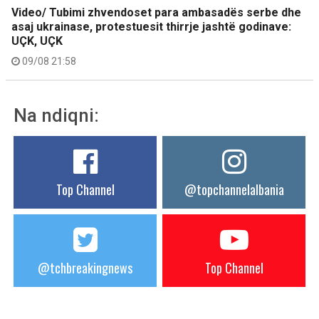
Video/ Tubimi zhvendoset para ambasadës serbe dhe
asaj ukrainase, protestuesit thirrje jashtë godinave:
UÇK, UÇK
09/08 21:58
Na ndiqni:
Top Channel
@topchannelalbania
@tchbreakingnews
Top Channel