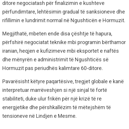
ditore negociatash për finalizimin e kushteve
përfundimtare, lehtësimin gradual të sanksioneve dhe
rifillimin e lundrimit normal në Ngushticën e Hormuzit.
Megjithatë, mbeten ende disa çështje të hapura,
përfshirë negociatat teknike mbi programin bërthamor
iranian, heqjen e kufizimeve mbi eksportet e naftës
dhe mënyrën e administrimit të Ngushticës së
Hormuzit pas periudhës kalimtare 60-ditore.
Pavarësisht këtyre paqartësive, tregjet globale e kanë
interpretuar marrëveshjen si një sinjal të fortë
stabiliteti, duke ulur frikën për një krizë të re
energjetike dhe përshkallëzim të mëtejshëm të
tensioneve në Lindjen e Mesme.