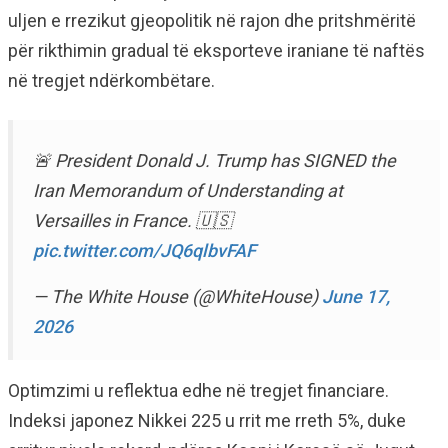
uljen e rrezikut gjeopolitik në rajon dhe pritshmëritë
për rikthimin gradual të eksporteve iraniane të naftës
në tregjet ndërkombëtare.
🚨 President Donald J. Trump has SIGNED the
Iran Memorandum of Understanding at
Versailles in France. 🇺🇸
pic.twitter.com/JQ6qlbvFAF
— The White House (@WhiteHouse)
June 17,
2026
Optimzimi u reflektua edhe në tregjet financiare.
Indeksi japonez Nikkei 225 u rrit me rreth 5%, duke