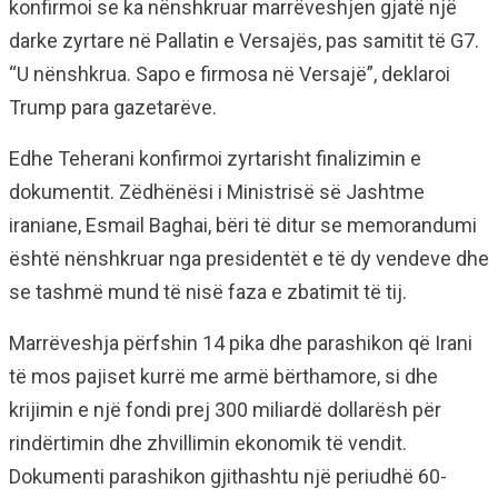
konfirmoi se ka nënshkruar marrëveshjen gjatë një
darke zyrtare në Pallatin e Versajës, pas samitit të G7.
“U nënshkrua. Sapo e firmosa në Versajë”, deklaroi
Trump para gazetarëve.
Edhe Teherani konfirmoi zyrtarisht finalizimin e
dokumentit. Zëdhënësi i Ministrisë së Jashtme
iraniane, Esmail Baghai, bëri të ditur se memorandumi
është nënshkruar nga presidentët e të dy vendeve dhe
se tashmë mund të nisë faza e zbatimit të tij.
Marrëveshja përfshin 14 pika dhe parashikon që Irani
të mos pajiset kurrë me armë bërthamore, si dhe
krijimin e një fondi prej 300 miliardë dollarësh për
rindërtimin dhe zhvillimin ekonomik të vendit.
Dokumenti parashikon gjithashtu një periudhë 60-