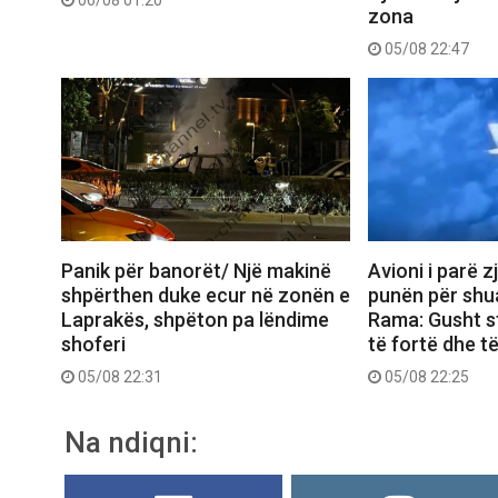
06/08 01:20
zona
05/08 22:47
Panik për banorët/ Një makinë
Avioni i parë z
shpërthen duke ecur në zonën e
punën për shua
Laprakës, shpëton pa lëndime
Rama: Gusht s
shoferi
të fortë dhe t
05/08 22:31
05/08 22:25
Na ndiqni: