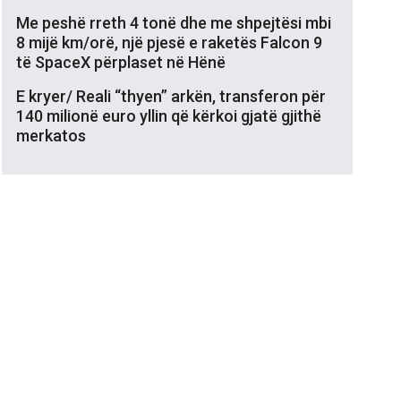
Me peshë rreth 4 tonë dhe me shpejtësi mbi
8 mijë km/orë, një pjesë e raketës Falcon 9
të SpaceX përplaset në Hënë
E kryer/ Reali “thyen” arkën, transferon për
140 milionë euro yllin që kërkoi gjatë gjithë
merkatos