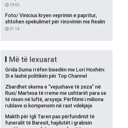
19:03
Foto/ Vinicius kryen veprimin e papritur,
shtohen spekulimet për rinovimin me Realin
21:14
Më të lexuarat
Grida Duma rrëfen bisedën me Lori Hoxhën:
Si e lashë politikën për Top Channel
Zbardhet skema e “vejushave të zeza” në
Rusi/ Martesa të rreme me ushtarët para se
të nisen në luftë, arsyeja: Përfitimi i miliona
rublave si kompensim në rast vdekjeje
Makth për Igli Taren pas përfundimit të
funeralit të Baresit, hajdutët i grabisin