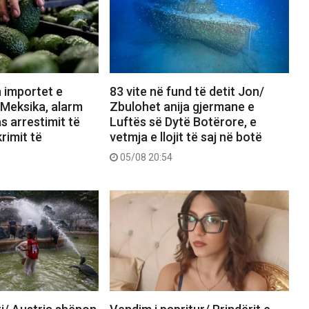
 importet e
83 vite në fund të detit Jon/
Meksika, alarm
Zbulohet anija gjermane e
s arrestimit të
Luftës së Dytë Botërore, e
rimit të
vetmja e llojit të saj në botë
05/08 20:54