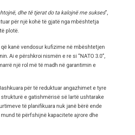
htojnë, dhe të tjerat do ta kalojnë me sukses
”,
fituar për një kohë të gjatë nga mbështetja
të plotë.
re që kanë vendosur kufizime në mbështetjen
nin. Ai e përshkroi nismën e re si “NATO 3.0”,
 marrë një rol më të madh në garantimin e
 Bashkuara për të reduktuar angazhimet e tyre
strukturë e gatishmërisë së lartë ushtarake
urtimeve të planifikuara nuk janë bërë ende
o mund të përfshijnë kapacitete ajrore dhe