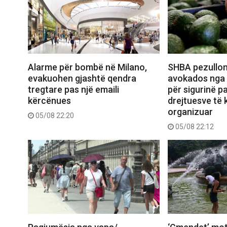
Alarme për bombë në Milano,
SHBA pezullon
evakuohen gjashtë qendra
avokados nga 
tregtare pas një emaili
për sigurinë pa
kërcënues
drejtuesve të k
organizuar
05/08 22:20
05/08 22:12