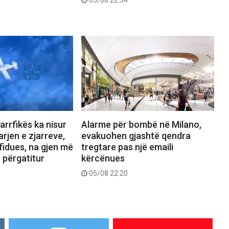
05/08 22:34
jarrfikës ka nisur
Alarme për bombë në Milano,
rjen e zjarreve,
evakuohen gjashtë qendra
fidues, na gjen më
tregtare pas një emaili
ë përgatitur
kërcënues
05/08 22:20