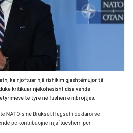
th, ka njoftuar një rishikim gjashtëmujor të
duke kritikuar njëkohësisht disa vende
tyrimeve të tyre në fushën e mbrojtjes.
s të NATO-s në Bruksel, Hegseth deklaroi se
t vende po kontribuojnë mjaftueshëm për