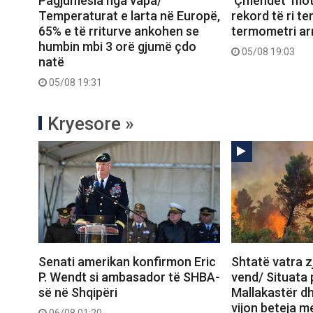
Pagjumësia nga vapa/
‘Çmendet’ mot
Temperaturat e larta në Europë,
rekord të ri t
65% e të rriturve ankohen se
termometri arr
humbin mbi 3 orë gjumë çdo
05/08 19:03
natë
05/08 19:31
Kryesore »
Senati amerikan konfirmon Eric
Shtatë vatra zj
P. Wendt si ambasador të SHBA-
vend/ Situata
së në Shqipëri
Mallakastër dh
vijon beteja me