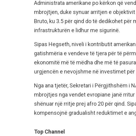
Administrata amerikane po kërkon që vend
mbrojtjen, duke synuar arritjen e objektivi
Bruto, ku 3.5 për qind do të dedikohet për 
infrastrukturën e lidhur me sigurinë.
Sipas Hegseth, niveli i kontributit amerika
gatishmëria e vendeve të tjera për të përm
ekonomitë më të mëdha dhe më të pasura 
urgjencën e nevojshme në investimet për 
Nga ana tjetër, Sekretari i Përgjithshëm i
mbrojtjes nga vendet evropiane janë rritur m
shënuar një rritje prej afro 20 për qind. Sip
kompensojnë gradualisht reduktimet e a
Top Channel