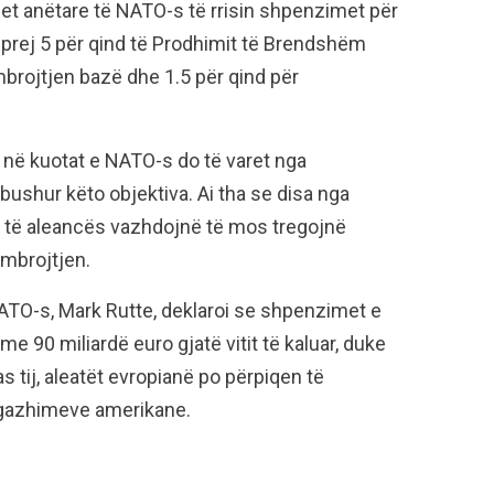
et anëtare të NATO-s të rrisin shpenzimet për
t prej 5 për qind të Prodhimit të Brendshëm
mbrojtjen bazë dhe 1.5 për qind për
n në kuotat e NATO-s do të varet nga
bushur këto objektiva. Ai tha se disa nga
të aleancës vazhdojnë të mos tregojnë
mbrojtjen.
 NATO-s, Mark Rutte, deklaroi se shpenzimet e
e 90 miliardë euro gjatë vitit të kaluar, duke
as tij, aleatët evropianë po përpiqen të
ngazhimeve amerikane.