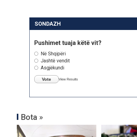
SONDAZH
Pushimet tuaja këtë vit?
Në Shqipëri
Jashtë vendit
Asgjëkundi
Vote
View Results
Bota »