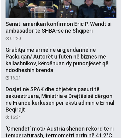
Senati amerikan konfirmon Eric P. Wendt si
ambasador të SHBA-së në Shqipëri
01:20
Grabitja me armë në argjendarinë në
Paskuqan/ Autorët u futën në biznes me
kallashnikov, kërcënuan dy punonjëset që
ndodheshin brenda
16:21
Dosjet në SPAK dhe dhjetëra pasuri të
sekuestruara, Ministria e Drejtësisë dërgon
në Francë kërkesën për ekstradimin e Ermal
Beqirajt
16:34
‘Çmendet’ moti/ Austria shënon rekord të ri
temperaturash, termometri arrin në 41.2°C