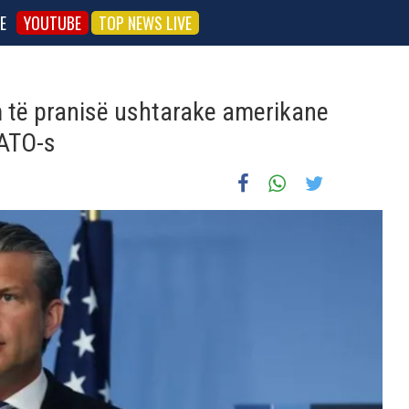
E
YOUTUBE
TOP NEWS LIVE
m të pranisë ushtarake amerikane
NATO-s