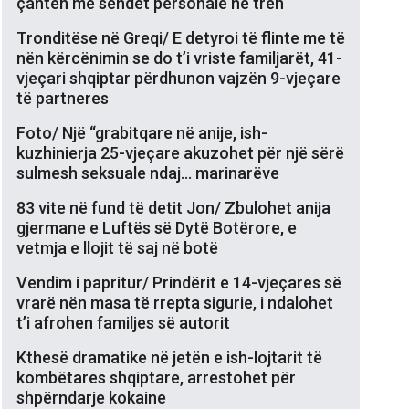
çantën me sendet personale në tren
Tronditëse në Greqi/ E detyroi të flinte me të
nën kërcënimin se do t’i vriste familjarët, 41-
vjeçari shqiptar përdhunon vajzën 9-vjeçare
të partneres
Foto/ Një “grabitqare në anije, ish-
kuzhinierja 25-vjeçare akuzohet për një sërë
sulmesh seksuale ndaj… marinarëve
83 vite në fund të detit Jon/ Zbulohet anija
gjermane e Luftës së Dytë Botërore, e
vetmja e llojit të saj në botë
Vendim i papritur/ Prindërit e 14-vjeçares së
vrarë nën masa të rrepta sigurie, i ndalohet
t’i afrohen familjes së autorit
Kthesë dramatike në jetën e ish-lojtarit të
kombëtares shqiptare, arrestohet për
shpërndarje kokaine