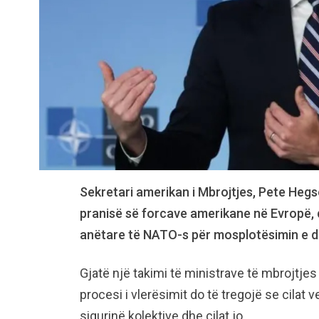
Sekretari amerikan i Mbrojtjes, Pete Hegse
pranisë së forcave amerikane në Evropë, 
anëtare të NATO-s për mosplotësimin e de
Gjatë një takimi të ministrave të mbrojtje
procesi i vlerësimit do të tregojë se cila
sigurinë kolektive dhe cilat jo.