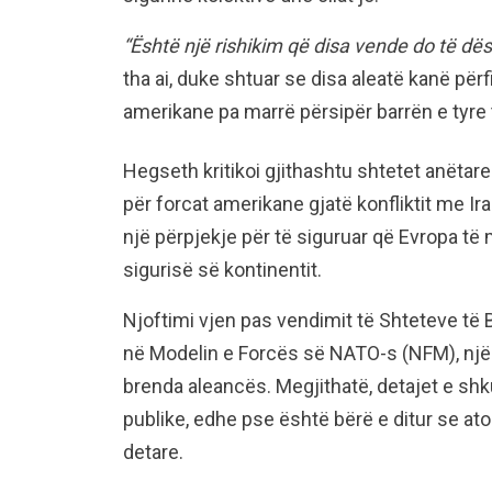
“Është një rishikim që disa vende do të dës
tha ai, duke shtuar se disa aleatë kanë për
amerikane pa marrë përsipër barrën e tyre 
Hegseth kritikoi gjithashtu shtetet anëta
për forcat amerikane gjatë konfliktit me Ira
një përpjekje për të siguruar që Evropa të
sigurisë së kontinentit.
Njoftimi vjen pas vendimit të Shteteve të
në Modelin e Forcës së NATO-s (NFM), një 
brenda aleancës. Megjithatë, detajet e shk
publike, edhe pse është bërë e ditur se at
detare.