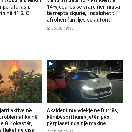
i/ Austria shënon
Vendim i papritur/ Prindërit e
emperaturash,
14-vjeçares së vrarë nën masa
in në 41.2°C
të rrepta sigurie, i ndalohet t’i
afrohen familjes së autorit
05/08 18:35
arri aktive në
Aksident me vdekje në Durrës,
 problematike në
këmbësori humb jetën pasi
e Gjirokastër,
përplaset nga një makinë
 flakët në disa