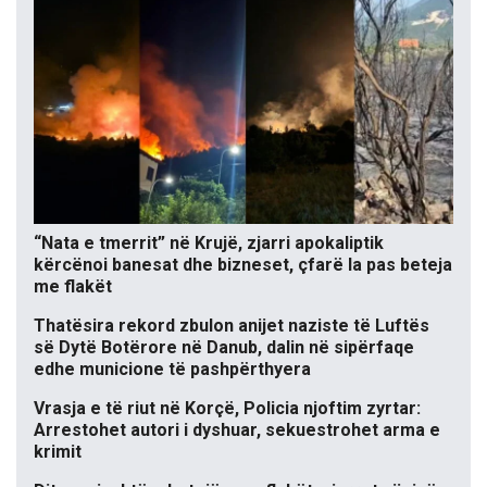
“Nata e tmerrit” në Krujë, zjarri apokaliptik
kërcënoi banesat dhe bizneset, çfarë la pas beteja
me flakët
Thatësira rekord zbulon anijet naziste të Luftës
së Dytë Botërore në Danub, dalin në sipërfaqe
edhe municione të pashpërthyera
Vrasja e të riut në Korçë, Policia njoftim zyrtar:
Arrestohet autori i dyshuar, sekuestrohet arma e
krimit