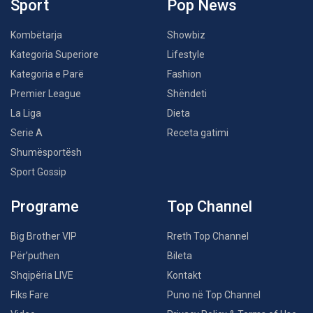
Sport
Pop News
Kombëtarja
Showbiz
Kategoria Superiore
Lifestyle
Kategoria e Parë
Fashion
Premier League
Shëndeti
La Liga
Dieta
Serie A
Receta gatimi
Shumësportësh
Sport Gossip
Programe
Top Channel
Big Brother VIP
Rreth Top Channel
Për’puthen
Bileta
Shqipëria LIVE
Kontakt
Fiks Fare
Puno në Top Channel