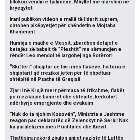
bllokon vendin e fjalimeve. Mbyllet me marshim në
kryeqytet
Irani publikon videon e rrallë të liderit suprem,
shtohen pikëpyetjet për shëndetin e Mojtaba
Khameneit
Humbja e madhe e Messit, zbardhen detajet e
betejës së babait të “Pleshtit” me sëmundjen e
rëndë: Leo mendoi të largohej nga Botërori
“Skifteri” shqiptar që hyri mes flakëve, historia e
shqiptarit që rrezikoi jetën për të shpëtuar
shtëpitë në Psatha të Greqisë
Zjarri në Krujë merr përmasa të frikshme, flakët
po rrezikojnë banorët dhe shtëpitë, kërkohet
ndërhyrje emergjente dhe evakuim
“Nuk do ta njohim Kosovën”, Ministria e Jashtme
reagon pas deklaratës së Zelenskyt në Serbi: Nuk
ka paralelizëm mes Prishtinës dhe Kievit
Thatësira rekord zbulon anijet naziste të Luftës