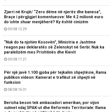
Zjarri në Krujë/ “Zero dëme në njerëz dhe banesa”,
Braçe i përgjigjet komentuesve: Me 4.2 milionë euro
do ishte shuar menjëherë? Ky është cinizëm
09/08 12:29
“Nuk do ta njohim Kosovën”, Ministria e Jashtme
reagon pas deklaratës së Zelenskyt në Serbi: Nuk ka
paralelizëm mes Prishtinës dhe Kievit
09/08 11:21
Për një javë 1.100 gjoba për tejkalim shpejtësie, Rama
publikon videon: Kamerat e trafikut së shpejti në
funksion
08/08 16:31
Berisha beson tek ambasadori amerikan, por vijon
sulmet ndaj SPAK-ut dhe Reformës Territoriale: Rama