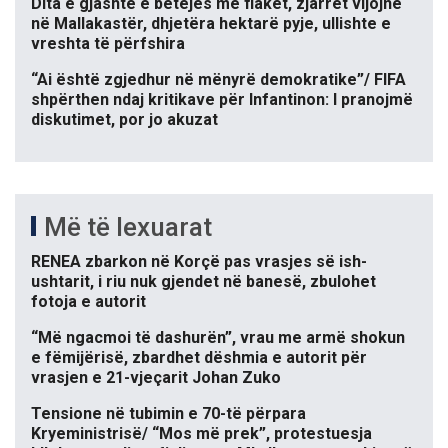
Dita e gjashtë e betejës me flakët, zjarret vijojnë
në Mallakastër, dhjetëra hektarë pyje, ullishte e
vreshta të përfshira
“Ai është zgjedhur në mënyrë demokratike”/ FIFA
shpërthen ndaj kritikave për Infantinon: I pranojmë
diskutimet, por jo akuzat
Më të lexuarat
RENEA zbarkon në Korçë pas vrasjes së ish-
ushtarit, i riu nuk gjendet në banesë, zbulohet
fotoja e autorit
“Më ngacmoi të dashurën”, vrau me armë shokun
e fëmijërisë, zbardhet dëshmia e autorit për
vrasjen e 21-vjeçarit Johan Zuko
Tensione në tubimin e 70-të përpara
Kryeministrisë/ “Mos më prek”, protestuesja