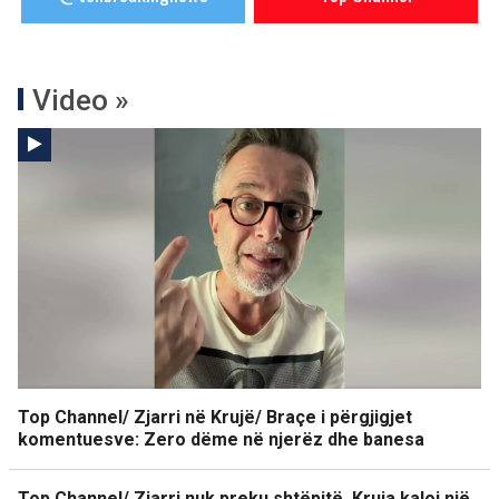
Video »
Top Channel/ Zjarri në Krujë/ Braçe i përgjigjet
komentuesve: Zero dëme në njerëz dhe banesa
Top Channel/ Zjarri nuk preku shtëpitë, Kruja kaloi një