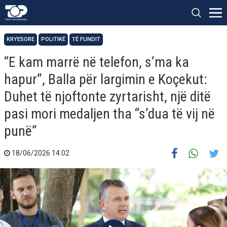
KRYESORE
POLITIKË
TË FUNDIT
“E kam marrë në telefon, s’ma ka
hapur”, Balla për largimin e Koçekut:
Duhet të njoftonte zyrtarisht, një ditë
pasi mori medaljen tha “s’dua të vij në
punë”
18/06/2026 14:02