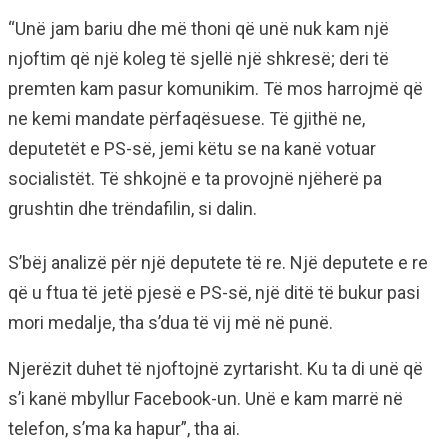
“Unë jam bariu dhe më thoni që unë nuk kam një
njoftim që një koleg të sjellë një shkresë; deri të
premten kam pasur komunikim. Të mos harrojmë që
ne kemi mandate përfaqësuese. Të gjithë ne,
deputetët e PS-së, jemi këtu se na kanë votuar
socialistët. Të shkojnë e ta provojnë njëherë pa
grushtin dhe trëndafilin, si dalin.
S’bëj analizë për një deputete të re. Një deputete e re
që u ftua të jetë pjesë e PS-së, një ditë të bukur pasi
mori medalje, tha s’dua të vij më në punë.
Njerëzit duhet të njoftojnë zyrtarisht. Ku ta di unë që
s’i kanë mbyllur Facebook-un. Unë e kam marrë në
telefon, s’ma ka hapur”, tha ai.