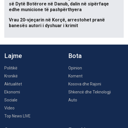
së Dytë Botërore në Danub, dalin në sipërfaqe
edhe municione të pashpërthyera
Vrau 20-vjeçarin në Korçë, arrestohet pranë
banesës autori i dyshuar i krimit
Lajme
Bota
Politikë
Opinion
Kronikë
Koment
Aktualitet
Kosova dhe Rajoni
Ekonomi
Shkencë dhe Teknologji
Sociale
Auto
Video
Top News LIVE