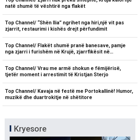
natë shumë të vështirë nga flakët
Top Channel/ “Shën Ilia” ngrihet nga hiri,një vit pas
zjarrit, restaurimi i kishës drejt përfundimit
Top Channel/ Flakët shumë pranë banesave, pamje
nga zjarri i furishëm në Krujë, zjarrfikësit në…
Top Channel/ Vrau me armë shokun e fëmijërisë,
tjetër moment i arrestimit të Kristjan Sterjo
Top Channel/ Kavaja në festë me Portokallinë! Humor,
muzikë dhe duartrokitje në shëtitore
Kryesore