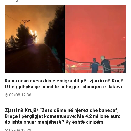
Rama ndan mesazhin e emigrantit për zjarrin në Krujë:
U bë gjithçka që mund të bëhej për shuarjen e flakëve
09/08 12:36
Zjarri në Krujë/ “Zero dëme në njerëz dhe banesa”,
Braçe i përgjigjet komentuesve: Me 4.2 milionë euro
do ishte shuar menjëherë? Ky është cinizëm
09/08 12:29