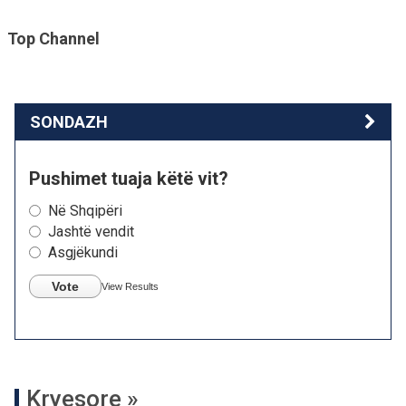
Top Channel
SONDAZH
Pushimet tuaja këtë vit?
Në Shqipëri
Jashtë vendit
Asgjëkundi
Vote
View Results
Kryesore »