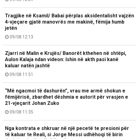
Tragjike në Ksamil/ Babai përplas aksidentalisht vajzën
4-vjeçare gjatë manovrës me makinë, fëmija humb
jetën
09/08 12:13
Zjarri në Malin e Krujës/ Banorët kthehen në shtëpi,
Aulon Kalaja ndan videon: Ishin në akth pasi kanë
kaluar natën jashtë
09/08 11:51
“Më ngacmoi të dashurën”, vrau me armë shokun e
fëmijërisë, zbardhet dëshmia e autorit për vrasjen e
21-vjeçarit Johan Zuko
09/08 11:35
Nga kontrata e shkruar në një pecetë te presioni për
të kaluar te Reali, si Jorge Messi udhëhoqi të birin