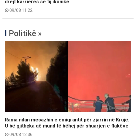
drejt karrierës së tij ikonike
09/08 11:22
Politikë »
Rama ndan mesazhin e emigrantit për zjarrin në Krujë:
U bë gjithçka që mund të bëhej për shuarjen e flakëve
09/08 12:36