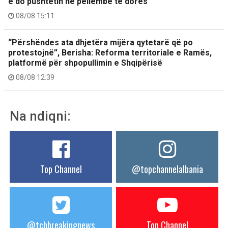
e do pushtetin në pëllëmbë të dorës
08/08 15:11
“Përshëndes ata dhjetëra mijëra qytetarë që po
protestojnë”, Berisha: Reforma territoriale e Ramës,
platformë për shpopullimin e Shqipërisë
08/08 12:39
Na ndiqni:
Top Channel
@topchannelalbania
@tchbreakingnews
Top Channel