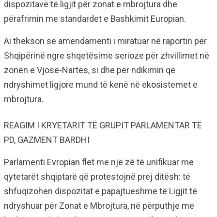
dispozitave të ligjit për zonat e mbrojtura dhe
përafrimin me standardet e Bashkimit Europian.
Ai thekson se amendamenti i miratuar në raportin për
Shqipërinë ngre shqetësime serioze për zhvillimet në
zonën e Vjosë-Nartës, si dhe për ndikimin që
ndryshimet ligjore mund të kenë në ekosistemet e
mbrojtura.
REAGIM I KRYETARIT TË GRUPIT PARLAMENTAR TË
PD, GAZMENT BARDHI
Parlamenti Evropian flet me një zë të unifikuar me
qytetarët shqiptarë që protestojnë prej ditësh: të
shfuqizohen dispozitat e papajtueshme të Ligjit të
ndryshuar për Zonat e Mbrojtura, në përputhje me