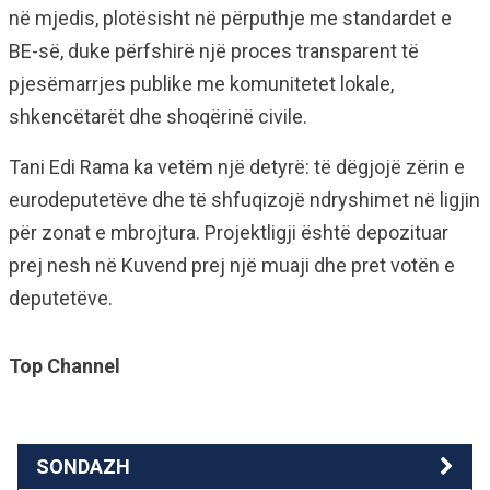
në mjedis, plotësisht në përputhje me standardet e
BE-së, duke përfshirë një proces transparent të
pjesëmarrjes publike me komunitetet lokale,
shkencëtarët dhe shoqërinë civile.
Tani Edi Rama ka vetëm një detyrë: të dëgjojë zërin e
eurodeputetëve dhe të shfuqizojë ndryshimet në ligjin
për zonat e mbrojtura. Projektligji është depozituar
prej nesh në Kuvend prej një muaji dhe pret votën e
deputetëve.
Top Channel
SONDAZH