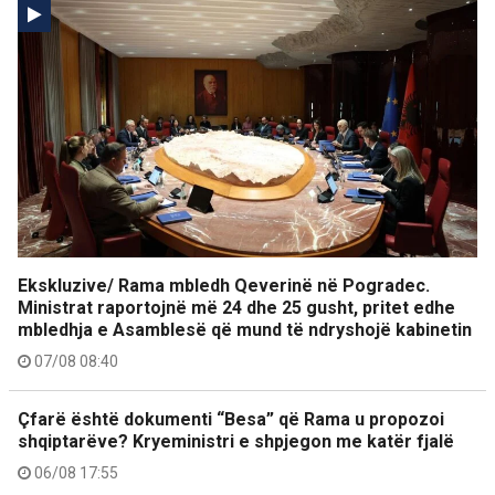
Ekskluzive/ Rama mbledh Qeverinë në Pogradec.
Ministrat raportojnë më 24 dhe 25 gusht, pritet edhe
mbledhja e Asamblesë që mund të ndryshojë kabinetin
07/08 08:40
Çfarë është dokumenti “Besa” që Rama u propozoi
shqiptarëve? Kryeministri e shpjegon me katër fjalë
06/08 17:55