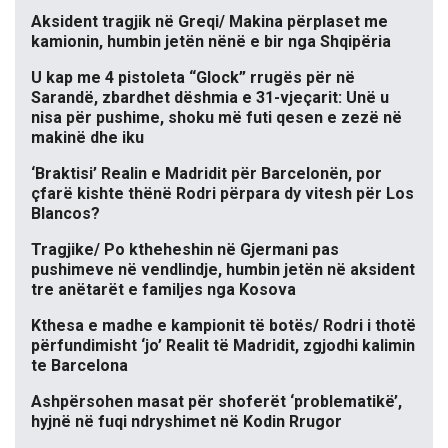
Aksident tragjik në Greqi/ Makina përplaset me
kamionin, humbin jetën nënë e bir nga Shqipëria
U kap me 4 pistoleta “Glock” rrugës për në
Sarandë, zbardhet dëshmia e 31-vjeçarit: Unë u
nisa për pushime, shoku më futi qesen e zezë në
makinë dhe iku
‘Braktisi’ Realin e Madridit për Barcelonën, por
çfarë kishte thënë Rodri përpara dy vitesh për Los
Blancos?
Tragjike/ Po ktheheshin në Gjermani pas
pushimeve në vendlindje, humbin jetën në aksident
tre anëtarët e familjes nga Kosova
Kthesa e madhe e kampionit të botës/ Rodri i thotë
përfundimisht ‘jo’ Realit të Madridit, zgjodhi kalimin
te Barcelona
Ashpërsohen masat për shoferët ‘problematikë’,
hyjnë në fuqi ndryshimet në Kodin Rrugor