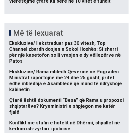
vlerësojmë çfarë ka bërë në 10 vitet e fundit
Më të lexuarat
Ekskluzive/ I ekstraduar pas 30 vitesh, Top
Channel zbardh dosjen e Sokol Hoxhës: Si sherri
për një kasetofon solli vrasjen e dy vëllezërve në
Patos
Ekskluzive/ Rama mbledh Qeverinë në Pogradec.
Ministrat raportojnë më 24 dhe 25 gusht, pritet
edhe mbledhja e Asamblesë që mund të ndryshojë
kabinetin
Çfarë është dokumenti “Besa” që Rama u propozoi
shqiptarëve? Kryeministri e shpjegon me katër
fjalë
Konflikt me stafin e hotelit në Dhërmi, shpallet në
kërkim ish-zyrtari i policisë