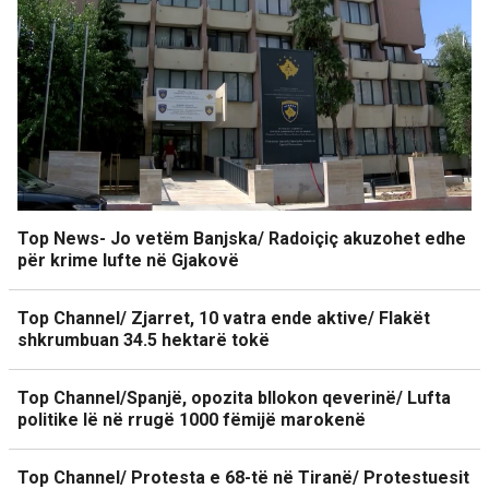
Top News- Jo vetëm Banjska/ Radoiçiç akuzohet edhe
për krime lufte në Gjakovë
Top Channel/ Zjarret, 10 vatra ende aktive/ Flakët
shkrumbuan 34.5 hektarë tokë
Top Channel/Spanjë, opozita bllokon qeverinë/ Lufta
politike lë në rrugë 1000 fëmijë marokenë
Top Channel/ Protesta e 68-të në Tiranë/ Protestuesit