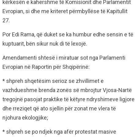
kërkesën e kahershme të Komisionit dhe Parlamentit
Evropian, si dhe me kriteret përmbyllëse të Kapitullit
27.
Por Edi Rama, që duket se ka humbur edhe sensin e të
kuptuarit, bën sikur nuk di të lexojë.
Amendamenti shtesë i miratuar sot nga Parlamenti
Evropian në Raportin për Shqipërinë:
* shpreh shqetësim serioz se zhvillimet e
vazhdueshme brenda zonës së mbrojtur Vjosa-Nartë
tregojnë pasojat praktike të këtyre ndryshimeve ligjore
dhe rreziqet që ato sjellin për zonat me vlera të
njohura ekologjike;
* shpreh se po ndjek nga afër protestat masive