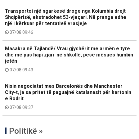
Transportoi një ngarkesë droge nga Kolumbia drejt
Shqipërisë, ekstradohet 53-vjeçari. Në pranga edhe
një i kërkuar për tentativë vrasjeje
07/08 09:46
Masakra në Tajlandë/ Vrau gjyshërit me armën e tyre
dhe më pas hapi zjarr në shkollë, pesë mësues humbin
jetën
07/08 09:43
Nisin negociatat mes Barcelonës dhe Manchester
City-t, ja sa pritet të paguajnë katalanasit për kartonin
e Rodrit
07/08 09:37
Politikë »