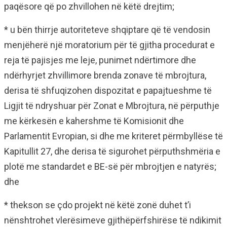
paqësore që po zhvillohen në këtë drejtim;
* u bën thirrje autoriteteve shqiptare që të vendosin
menjëherë një moratorium për të gjitha procedurat e
reja të pajisjes me leje, punimet ndërtimore dhe
ndërhyrjet zhvillimore brenda zonave të mbrojtura,
derisa të shfuqizohen dispozitat e papajtueshme të
Ligjit të ndryshuar për Zonat e Mbrojtura, në përputhje
me kërkesën e kahershme të Komisionit dhe
Parlamentit Evropian, si dhe me kriteret përmbyllëse të
Kapitullit 27, dhe derisa të sigurohet përputhshmëria e
plotë me standardet e BE-së për mbrojtjen e natyrës;
dhe
* thekson se çdo projekt në këtë zonë duhet t’i
nënshtrohet vlerësimeve gjithëpërfshirëse të ndikimit