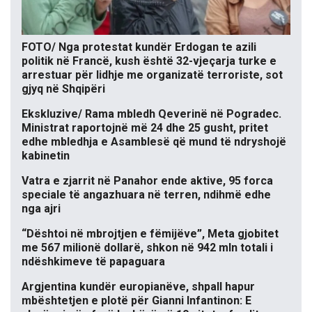
FOTO/ Nga protestat kundër Erdogan te azili
politik në Francë, kush është 32-vjeçarja turke e
arrestuar për lidhje me organizatë terroriste, sot
gjyq në Shqipëri
Ekskluzive/ Rama mbledh Qeverinë në Pogradec.
Ministrat raportojnë më 24 dhe 25 gusht, pritet
edhe mbledhja e Asamblesë që mund të ndryshojë
kabinetin
Vatra e zjarrit në Panahor ende aktive, 95 forca
speciale të angazhuara në terren, ndihmë edhe
nga ajri
“Dështoi në mbrojtjen e fëmijëve”, Meta gjobitet
me 567 milionë dollarë, shkon në 942 mln totali i
ndëshkimeve të papaguara
Argjentina kundër europianëve, shpall hapur
mbështetjen e plotë për Gianni Infantinon: E