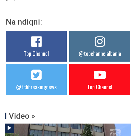
Na ndiqni:
Top Channel
@topchannelalbania
@tchbreakingnews
Top Channel
Video »