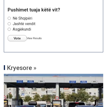
Pushimet tuaja këtë vit?
Në Shqipëri
Jashtë vendit
Asgjëkundi
Vote
View Results
Kryesore »