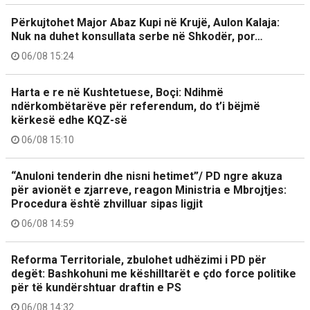
Përkujtohet Major Abaz Kupi në Krujë, Aulon Kalaja:
Nuk na duhet konsullata serbe në Shkodër, por…
06/08 15:24
Harta e re në Kushtetuese, Boçi: Ndihmë
ndërkombëtarëve për referendum, do t’i bëjmë
kërkesë edhe KQZ-së
06/08 15:10
“Anuloni tenderin dhe nisni hetimet”/ PD ngre akuza
për avionët e zjarreve, reagon Ministria e Mbrojtjes:
Procedura është zhvilluar sipas ligjit
06/08 14:59
Reforma Territoriale, zbulohet udhëzimi i PD për
degët: Bashkohuni me këshilltarët e çdo force politike
për të kundërshtuar draftin e PS
06/08 14:32