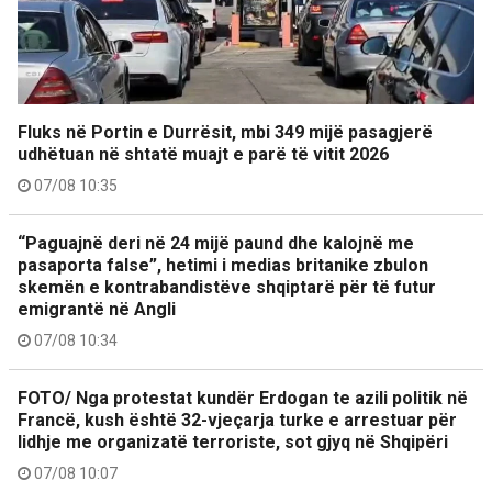
Fluks në Portin e Durrësit, mbi 349 mijë pasagjerë
udhëtuan në shtatë muajt e parë të vitit 2026
07/08 10:35
“Paguajnë deri në 24 mijë paund dhe kalojnë me
pasaporta false”, hetimi i medias britanike zbulon
skemën e kontrabandistëve shqiptarë për të futur
emigrantë në Angli
07/08 10:34
FOTO/ Nga protestat kundër Erdogan te azili politik në
Francë, kush është 32-vjeçarja turke e arrestuar për
lidhje me organizatë terroriste, sot gjyq në Shqipëri
07/08 10:07