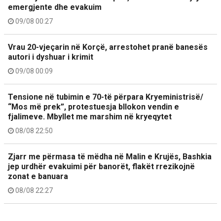
emergjente dhe evakuim
09/08 00:27
Vrau 20-vjeçarin në Korçë, arrestohet pranë banesës
autori i dyshuar i krimit
09/08 00:09
Tensione në tubimin e 70-të përpara Kryeministrisë/
“Mos më prek”, protestuesja bllokon vendin e
fjalimeve. Mbyllet me marshim në kryeqytet
08/08 22:50
Zjarr me përmasa të mëdha në Malin e Krujës, Bashkia
jep urdhër evakuimi për banorët, flakët rrezikojnë
zonat e banuara
08/08 22:27