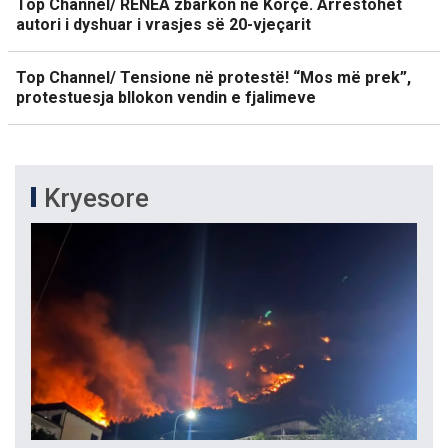
Top Channel/ RENEA zbarkon në Korçë. Arrestohet
autori i dyshuar i vrasjes së 20-vjeçarit
Top Channel/ Tensione në protestë! “Mos më prek”,
protestuesja bllokon vendin e fjalimeve
Kryesore