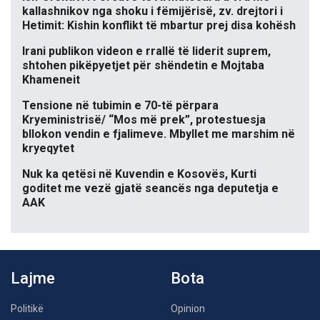
kallashnikov nga shoku i fëmijërisë, zv. drejtori i
Hetimit: Kishin konflikt të mbartur prej disa kohësh
Irani publikon videon e rrallë të liderit suprem,
shtohen pikëpyetjet për shëndetin e Mojtaba
Khameneit
Tensione në tubimin e 70-të përpara
Kryeministrisë/ “Mos më prek”, protestuesja
bllokon vendin e fjalimeve. Mbyllet me marshim në
kryeqytet
Nuk ka qetësi në Kuvendin e Kosovës, Kurti
goditet me vezë gjatë seancës nga deputetja e
AAK
Lajme
Bota
Politikë
Opinion