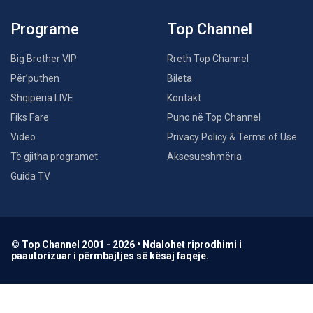
Programe
Top Channel
Big Brother VIP
Rreth Top Channel
Për’puthen
Bileta
Shqipëria LIVE
Kontakt
Fiks Fare
Puno në Top Channel
Video
Privacy Policy & Terms of Use
Të gjitha programet
Aksesueshmëria
Guida TV
© Top Channel 2001 - 2026 • Ndalohet riprodhimi i
paautorizuar i përmbajtjes së kësaj faqeje.