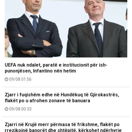
UEFA nuk ndalet, paratë e institucionit për ish-
punonjësen, Infantino nën hetim
09/08 01:56
Zjarr i fuqishëm edhe në Hundëkuq të Gjirokastrës,
flakët po u afrohen zonave të banuara
09/08 00:33
Zjarri në Krujë merr përmasa të frikshme, flakët po
rrezikojnë banorët dhe shtëpitë, kërkohet ndërhyrje