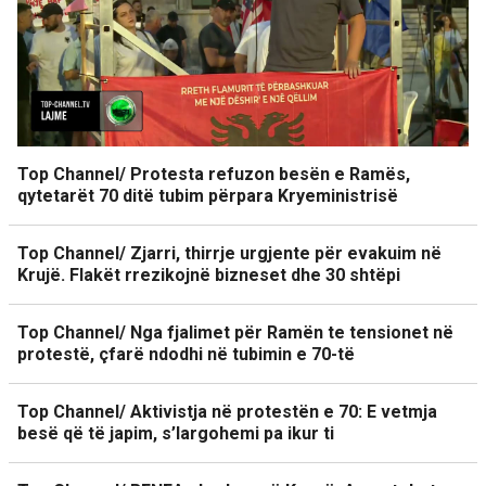
Top Channel/ Protesta refuzon besën e Ramës,
qytetarët 70 ditë tubim përpara Kryeministrisë
Top Channel/ Zjarri, thirrje urgjente për evakuim në
Krujë. Flakët rrezikojnë bizneset dhe 30 shtëpi
Top Channel/ Nga fjalimet për Ramën te tensionet në
protestë, çfarë ndodhi në tubimin e 70-të
Top Channel/ Aktivistja në protestën e 70: E vetmja
besë që të japim, s’largohemi pa ikur ti