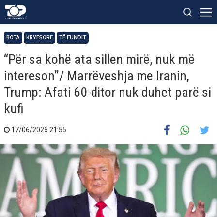
BOTA
KRYESORE
TË FUNDIT
“Për sa kohë ata sillen mirë, nuk më
intereson”/ Marrëveshja me Iranin,
Trump: Afati 60-ditor nuk duhet parë si
kufi
17/06/2026 21:55