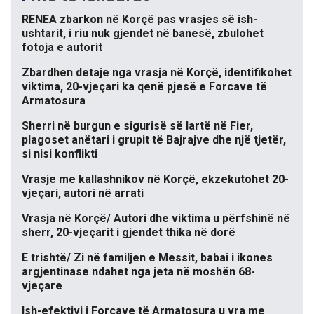
RENEA zbarkon në Korçë pas vrasjes së ish-
ushtarit, i riu nuk gjendet në banesë, zbulohet
fotoja e autorit
Zbardhen detaje nga vrasja në Korçë, identifikohet
viktima, 20-vjeçari ka qenë pjesë e Forcave të
Armatosura
Sherri në burgun e sigurisë së lartë në Fier,
plagoset anëtari i grupit të Bajrajve dhe një tjetër,
si nisi konflikti
Vrasje me kallashnikov në Korçë, ekzekutohet 20-
vjeçari, autori në arrati
Vrasja në Korçë/ Autori dhe viktima u përfshinë në
sherr, 20-vjeçarit i gjendet thika në dorë
E trishtë/ Zi në familjen e Messit, babai i ikones
argjentinase ndahet nga jeta në moshën 68-
vjeçare
Ish-efektivi i Forcave të Armatosura u vra me