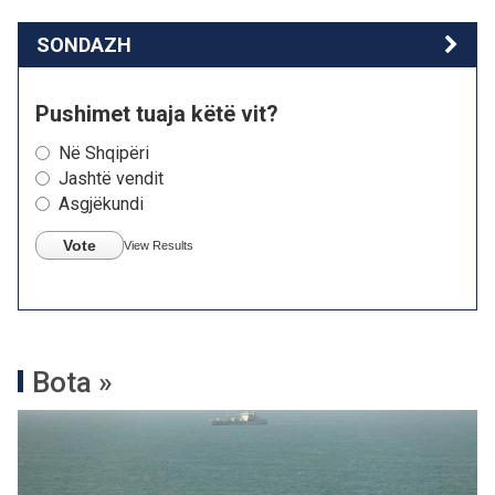
SONDAZH
Pushimet tuaja këtë vit?
Në Shqipëri
Jashtë vendit
Asgjëkundi
Vote
View Results
Bota »