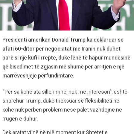
Presidenti amerikan Donald Trump ka deklaruar se
afati 60-ditor për negociatat me Iranin nuk duhet
parë si një kufi i rreptë, duke lënë të hapur mundësinë
që bisedimet të zgjasin më shumë për arritjen e një
marrëveshjeje përfundimtare.
“Për sa kohë ata sillen mirë, nuk më intereson”, është
shprehur Trump, duke theksuar se fleksibiliteti në
kohë nuk përbën problem nëse palët vazhdojnë në
rrugën e duhur.
Deklaratat vijnë në një moment kur Shtetet e