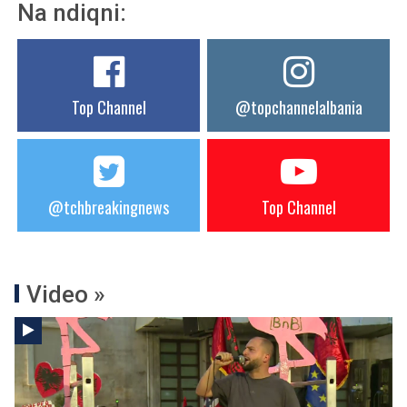
Na ndiqni:
Top Channel
@topchannelalbania
@tchbreakingnews
Top Channel
Video »