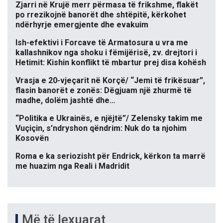
Zjarri në Krujë merr përmasa të frikshme, flakët
po rrezikojnë banorët dhe shtëpitë, kërkohet
ndërhyrje emergjente dhe evakuim
Ish-efektivi i Forcave të Armatosura u vra me
kallashnikov nga shoku i fëmijërisë, zv. drejtori i
Hetimit: Kishin konflikt të mbartur prej disa kohësh
Vrasja e 20-vjeçarit në Korçë/ “Jemi të frikësuar”,
flasin banorët e zonës: Dëgjuam një zhurmë të
madhe, dolëm jashtë dhe…
“Politika e Ukrainës, e njëjtë”/ Zelensky takim me
Vuçiçin, s’ndryshon qëndrim: Nuk do ta njohim
Kosovën
Roma e ka seriozisht për Endrick, kërkon ta marrë
me huazim nga Reali i Madridit
Më të lexuarat