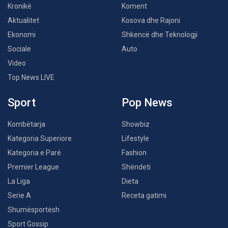
Kronikë
Koment
Aktualitet
Kosova dhe Rajoni
Ekonomi
Shkencë dhe Teknologji
Sociale
Auto
Video
Top News LIVE
Sport
Pop News
Kombëtarja
Showbiz
Kategoria Superiore
Lifestyle
Kategoria e Parë
Fashion
Premier League
Shëndeti
La Liga
Dieta
Serie A
Receta gatimi
Shumësportësh
Sport Gossip