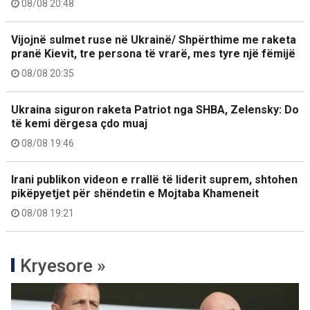
08/08 20:48
Vijojnë sulmet ruse në Ukrainë/ Shpërthime me raketa
pranë Kievit, tre persona të vrarë, mes tyre një fëmijë
08/08 20:35
Ukraina siguron raketa Patriot nga SHBA, Zelensky: Do
të kemi dërgesa çdo muaj
08/08 19:46
Irani publikon videon e rrallë të liderit suprem, shtohen
pikëpyetjet për shëndetin e Mojtaba Khameneit
08/08 19:21
Kryesore »