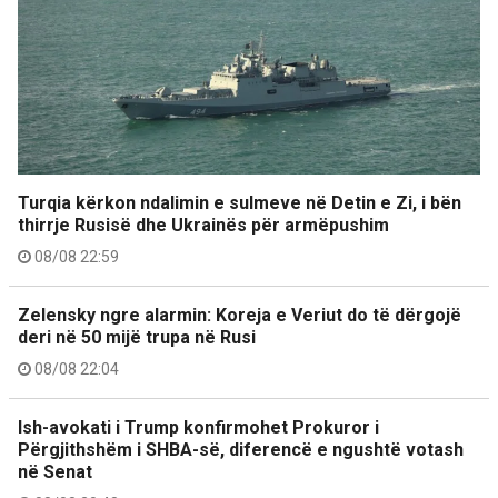
Turqia kërkon ndalimin e sulmeve në Detin e Zi, i bën
thirrje Rusisë dhe Ukrainës për armëpushim
08/08 22:59
Zelensky ngre alarmin: Koreja e Veriut do të dërgojë
deri në 50 mijë trupa në Rusi
08/08 22:04
Ish-avokati i Trump konfirmohet Prokuror i
Përgjithshëm i SHBA-së, diferencë e ngushtë votash
në Senat