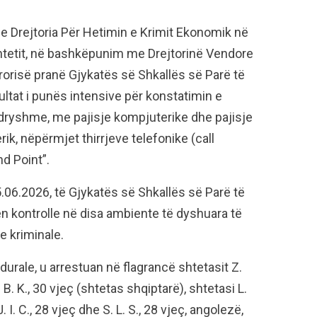
he Drejtoria Për Hetimin e Krimit Ekonomik në
Shtetit, në bashkëpunim me Drejtorinë Vendore
urorisë pranë Gjykatës së Shkallës së Parë të
zultat i punës intensive për konstatimin e
dryshme, me pajisje kompjuterike dhe pajisje
rik, nëpërmjet thirrjeve telefonike (call
nd Point”.
5.06.2026, të Gjykatës së Shkallës së Parë të
en kontrolle në disa ambiente të dyshuara të
e kriminale.
urale, u arrestuan në flagrancë shtetasit Z.
e B. K., 30 vjeç (shtetas shqiptarë), shtetasi L.
. I. C., 28 vjeç dhe S. L. S., 28 vjeç, angolezë,