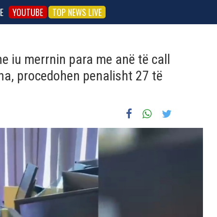
E
YOUTUBE
TOP NEWS LIVE
e iu merrnin para me anë të call
na, procedohen penalisht 27 të