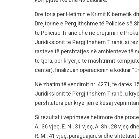
Drejtoria për Hetimin e Krimit Kibernetik d
Drejtorinë e Përgjithshme të Policisë së 
të Policisë Tiranë dhe në drejtimin e Prok
Juridiksionit të Përgjithshëm Tiranë, si re
rasteve të përshtatjes së ambienteve të n
të tjera, për kryerje të mashtrimit kompjute
center), finalizuan operacionin e koduar “E
Në zbatim të vendimit nr. 4271, të datës 1
Juridiksionit të Përgjithshëm Tiranë, u kry
përshtatura për kryerjen e kësaj veprimtari
Si rezultat i veprimeve hetimore dhe proced
A., 36 vjeç, E. N., 31 vjeç, A. Sh., 28 vjeç dh
R. M., 41 vjeç, paraguajan, si dhe shtetasit J