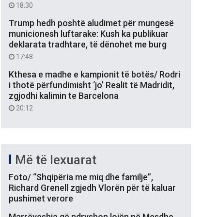
18:30
Trump hedh poshtë aludimet për mungesë
municionesh luftarake: Kush ka publikuar
deklarata tradhtare, të dënohet me burg
17:48
Kthesa e madhe e kampionit të botës/ Rodri
i thotë përfundimisht ‘jo’ Realit të Madridit,
zgjodhi kalimin te Barcelona
20:12
Më të lexuarat
Foto/ “Shqipëria me miq dhe familje”,
Richard Grenell zgjedh Vlorën për të kaluar
pushimet verore
Marrëveshja që ndryshon lojën në Mesdhe,