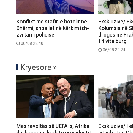
Konflikt me stafin e hotelit në
Ekskluzive/ E
Dhërmi, shpallet në kërkim ish-
Kolumbia në Shq
zyrtari i policisë
drogës në Frak
14 vite burg
06/08 22:40
06/08 22:24
Kryesore »
Mes revoltës së UEFA-s, Afrika
Ekskluzive/ I 
del hapur në krah të presidentit
vitesh, Top C