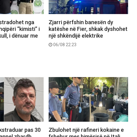
kstradohet nga
Zjarri përfshin banesën dy
ipëri “kimisti” i
katëshe në Fier, shkak dyshohet
ull, i dënuar me
një shkëndijë elektrike
06/08 22:23
ekstraduar pas 30
Zbulohet një rafineri kokaine e
hannel zbardh
fshehur mes bimësisë në Itali,