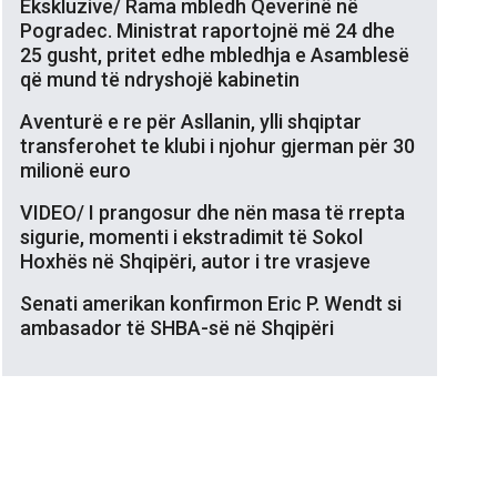
Ekskluzive/ Rama mbledh Qeverinë në
Pogradec. Ministrat raportojnë më 24 dhe
25 gusht, pritet edhe mbledhja e Asamblesë
që mund të ndryshojë kabinetin
Aventurë e re për Asllanin, ylli shqiptar
transferohet te klubi i njohur gjerman për 30
milionë euro
VIDEO/ I prangosur dhe nën masa të rrepta
sigurie, momenti i ekstradimit të Sokol
Hoxhës në Shqipëri, autor i tre vrasjeve
Senati amerikan konfirmon Eric P. Wendt si
ambasador të SHBA-së në Shqipëri