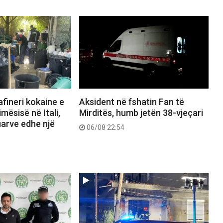
afineri kokaine e
Aksident në fshatin Fan të
mësisë në Itali,
Mirditës, humb jetën 38-vjeçari
uarve edhe një
06/08 22:54