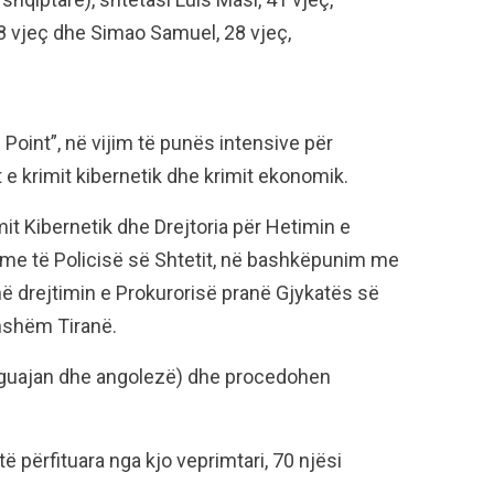
8 vjeç dhe Simao Samuel, 28 vjeç,
 Point”, në vijim të punës intensive për
 e krimit kibernetik dhe krimit ekonomik.
mit Kibernetik dhe Drejtoria për Hetimin e
hme të Policisë së Shtetit, në bashkëpunim me
në drejtimin e Prokurorisë pranë Gjykatës së
thshëm Tiranë.
raguajan dhe angolezë) dhe procedohen
 përfituara nga kjo veprimtari, 70 njësi