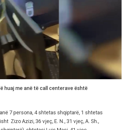
 të huaj me anë të call centerave është
anë 7 persona, 4 shtetas shqiptarë, 1 shtetas
t Zizo Azizi, 36 vjeç, E. N., 31 vjeç, A. Sh.,
shqiptarë), shtetasi Luis Masi, 41 vjeç,