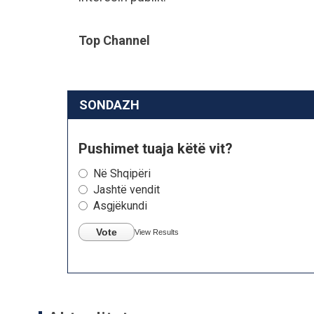
Top Channel
SONDAZH
Pushimet tuaja këtë vit?
Në Shqipëri
Jashtë vendit
Asgjëkundi
Vote
View Results