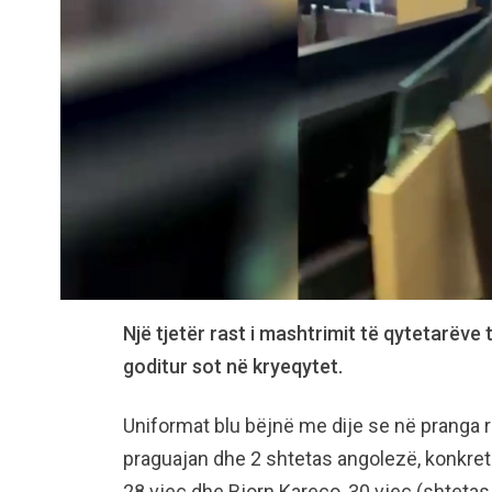
Një tjetër rast i mashtrimit të qytetarëve
goditur sot në kryeqytet.
Uniformat blu bëjnë me dije se në pranga r
praguajan dhe 2 shtetas angolezë, konkretish
28 vjeç dhe Bjorn Kareco, 30 vjeç (shtetas 