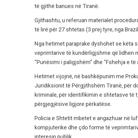
të gjithë banues në Tiranë.
Gjithashtu, u referuan materialet procedura
të lirë për 27 shtetas (3 prej tyre, nga Braz
Nga hetimet paraprake dyshohet se këta sh
veprimtarive të kundërligjshme që lidhen 
“Punësimi i paligjshëm” dhe “Fshehja e të 
Hetimet vijojnë, në bashkëpunim me Proku
Juridiksionit të Përgjithshëm Tiranë, për 
kriminale, për identifikimin e shtetasve të 
përgjegjësive ligjore përkatëse.
Policia e Shtetit mbetet e angazhuar në lu
kompjuterike dhe çdo forme të veprimtari
interesin publik.