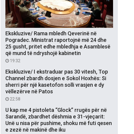
Ekskluzive/ Rama mbledh Qeverinë në
Pogradec. Ministrat raportojnë më 24 dhe
25 gusht, pritet edhe mbledhja e Asamblesë
që mund të ndryshojë kabinetin
19:32
Ekskluzive/ I ekstraduar pas 30 vitesh, Top
Channel zbardh dosjen e Sokol Hoxhës: Si
sherri për një kasetofon solli vrasjen e dy
vëllezërve në Patos
22:58
U kap me 4 pistoleta “Glock” rrugës për në
Sarandë, zbardhet dëshmia e 31-vjeçarit:
Unë u nisa për pushime, shoku më futi qesen
e zezë në makinë dhe iku