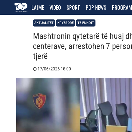
LAJME
VIDEO
SPORT
POP NEWS
PROGRAM
AKTUALITET
KRYESORE
TË FUNDIT
Mashtronin qytetarë të huaj dh
centerave, arrestohen 7 perso
tjerë
17/06/2026 18:00