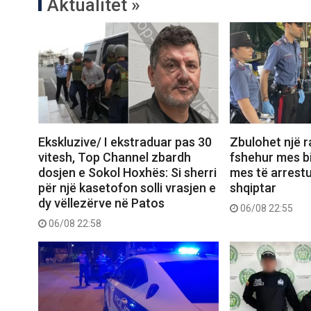
Aktualitet »
Ekskluzive/ I ekstraduar pas 30
Zbulohet një r
vitesh, Top Channel zbardh
fshehur mes bi
dosjen e Sokol Hoxhës: Si sherri
mes të arrest
për një kasetofon solli vrasjen e
shqiptar
dy vëllezërve në Patos
06/08 22:55
06/08 22:58