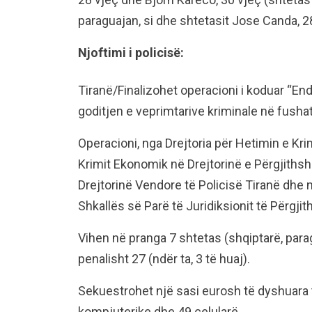
paraguajan, si dhe shtetasit Jose Canda, 2
Njoftimi i policisë:
Tiranë/Finalizohet operacioni i koduar “End
goditjen e veprimtarive kriminale në fushat
Operacioni, nga Drejtoria për Hetimin e Kri
Krimit Ekonomik në Drejtorinë e Përgjiths
Drejtorinë Vendore të Policisë Tiranë dhe 
Shkallës së Parë të Juridiksionit të Përgji
Vihen në pranga 7 shtetas (shqiptarë, pa
penalisht 27 (ndër ta, 3 të huaj).
Sekuestrohet një sasi eurosh të dyshuara të
kompjuterike dhe 49 celularë.