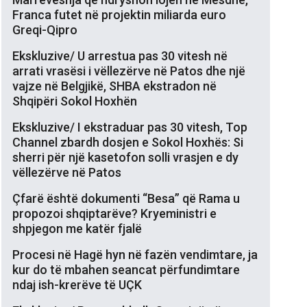
Franca futet në projektin miliarda euro
Greqi-Qipro
Ekskluzive/ U arrestua pas 30 vitesh në
arrati vrasësi i vëllezërve në Patos dhe një
vajze në Belgjikë, SHBA ekstradon në
Shqipëri Sokol Hoxhën
Ekskluzive/ I ekstraduar pas 30 vitesh, Top
Channel zbardh dosjen e Sokol Hoxhës: Si
sherri për një kasetofon solli vrasjen e dy
vëllezërve në Patos
Çfarë është dokumenti “Besa” që Rama u
propozoi shqiptarëve? Kryeministri e
shpjegon me katër fjalë
Procesi në Hagë hyn në fazën vendimtare, ja
kur do të mbahen seancat përfundimtare
ndaj ish-krerëve të UÇK