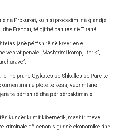
le në Prokurori, ku nisi procedimi në gjendje
ili dhe Franca), të gjithë banues në Tiranë.
tetas janë përfshirë në kryerjen e
me veprat penale “Mashtrimi kompjuterik”,
ardhurave”.
rorinë pranë Gjykatës së Shkallës së Parë të
dokumentimin e plotë të kësaj veprimtarie
tjerë të përfshirë dhe për përcaktimin e
ftën kundër krimit kibernetik, mashtrimeve
ve kriminale që cenon sigurinë ekonomike dhe