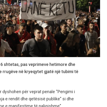
 16 shtetas, pas veprimeve hetimore dhe
e rrugëve në kryeqytet gjatë një tubimi të
ar dyshohen për veprat penale “Pengimi i
shja e rendit dhe qetësisë publike” si dhe
me e manifestime të paligjshme”.