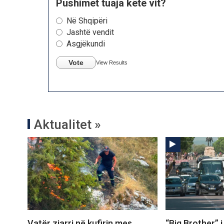
Pushimet tuaja këtë vit?
Në Shqipëri
Jashtë vendit
Asgjëkundi
Vote
View Results
Aktualitet »
Vatër zjarri në kufirin mes
“Big Brother” i