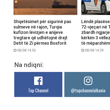
Shqetësimet për sigurinë pas
Lëndë plasëse
sulmeve në rajon, Turqia
72-vjeçari në T
kufizon lëvizjen e anijeve
zbardh ngjarje
tregtare që udhëtojnë drejt
kërkim 3 vëll
Detit të Zi përmes Bosforit
të mëparshëm
08/08 14:56
08/08 14:39
Na ndiqni:
Top Channel
@topchannelalbania