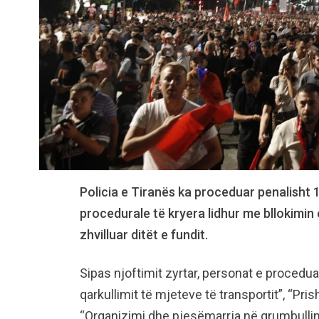
Policia e Tiranës ka proceduar penalisht
procedurale të kryera lidhur me bllokimin 
zhvilluar ditët e fundit.
Sipas njoftimit zyrtar, personat e procedu
qarkullimit të mjeteve të transportit”, “Pri
“Organizimi dhe pjesëmarrja në grumbulli