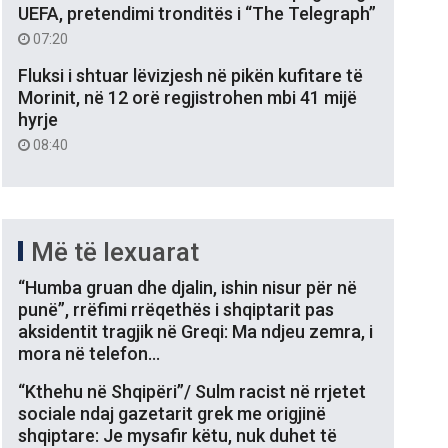
UEFA, pretendimi tronditës i “The Telegraph”
07:20
Fluksi i shtuar lëvizjesh në pikën kufitare të
Morinit, në 12 orë regjistrohen mbi 41 mijë
hyrje
08:40
Më të lexuarat
“Humba gruan dhe djalin, ishin nisur për në
punë”, rrëfimi rrëqethës i shqiptarit pas
aksidentit tragjik në Greqi: Ma ndjeu zemra, i
mora në telefon…
“Kthehu në Shqipëri”/ Sulm racist në rrjetet
sociale ndaj gazetarit grek me origjinë
shqiptare: Je mysafir këtu, nuk duhet të