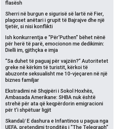
flasësh
Sherri në burgun e sigurisë së lartë në Fier,
plagoset anëtari i grupit të Bajrajve dhe një
tjetër, si nisi konflikti
Ish konkurrentja e “Për’Puthen” bëhet nënë
për herë të parë, emocionon me dedikimin:
Dielli im, gjithçka e imja
“Sa duhet të paguaj për vajzën?” Autoritetet
greke në kërkim të turistit, kërkoi të
abuzonte seksualisht me 10-vjeçaren në një
biznes familjar
Ekstradimi në Shqipëri i Sokol Hoxhës,
Ambasada Amerikane: SHBA nuk është
strehë për ata që keqpërdorin emigracioni
për t’i shpëtuar ligjit
Skandal/ E dashura e Infantinos u pagua nga
UEFA, pretendimi tronditës i “The Telegraph”