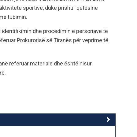
ktivitete sportive, duke prishur qetësinë
 me tubimin.
r identifikimin dhe procedimin e personave të
referuar Prokurorisë së Tiranës për veprime të
janë referuar materiale dhe është nisur
rë.