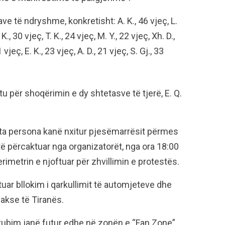
 të ndryshme, konkretisht: A. K., 46 vjeç, L.
 K., 30 vjeç, T. K., 24 vjeç, M. Y., 22 vjeç, Xh. D.,
1 vjeç, E. K., 23 vjeç, A. D., 21 vjeç, S. Gj., 33
u për shoqërimin e dy shtetasve të tjerë, E. Q.
ta persona kanë nxitur pjesëmarrësit përmes
t të përcaktuar nga organizatorët, nga ora 18:00
rimetrin e njoftuar për zhvillimin e protestës.
uar bllokim i qarkullimit të automjeteve dhe
 akse të Tiranës.
 tubim janë futur edhe në zonën e “Fan Zone”