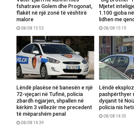
fshatrave Golem dhe Progonat,
Mjetet intelig
flakët në një zonë të vështirë
1.100 gjoba në
malore
lidhen me qen
08/08 15:53
08/08 15:19
Lëndë plasëse në banesën e një
Lëndë eksploz
72-vjeçari në Tufinë, policia
pashpërthyer 
zbardh ngjarjen, shpallen në
dyqanit të Noi
kërkim 3 vëllezër me precedent
policia nis het
të mëparshëm penal
08/08 14:35
08/08 14:39