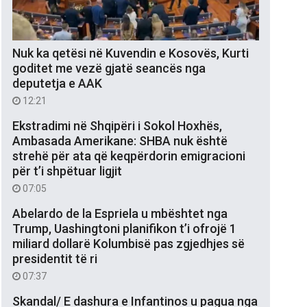
Nuk ka qetësi në Kuvendin e Kosovës, Kurti
goditet me vezë gjatë seancës nga
deputetja e AAK
12:21
Ekstradimi në Shqipëri i Sokol Hoxhës,
Ambasada Amerikane: SHBA nuk është
strehë për ata që keqpërdorin emigracioni
për t’i shpëtuar ligjit
07:05
Abelardo de la Espriela u mbështet nga
Trump, Uashingtoni planifikon t’i ofrojë 1
miliard dollarë Kolumbisë pas zgjedhjes së
presidentit të ri
07:37
Skandal/ E dashura e Infantinos u pagua nga