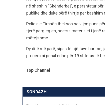
në sheshin “Skënderbej”, e përshtatur për a
publike dhe duke bërë thirrje për bashkim
Policia e Tiranës thekson se vijon puna pë
tjerë përgjegjës, ndërsa materialet i janë 
mëtejshme.
Dy ditë më parë, sipas të njëjtave burime, 
procedimi penal edhe për 19 shtetas të tje
Top Channel
SONDAZH