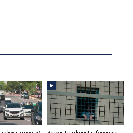
 policisë rrugore/
Përsëritja e krimit si fenomen,