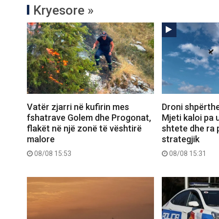
Kryesore »
Vatër zjarri në kufirin mes
Droni shpërthe
fshatrave Golem dhe Progonat,
Mjeti kaloi pa
flakët në një zonë të vështirë
shtete dhe ra 
malore
strategjik
08/08 15:53
08/08 15:31