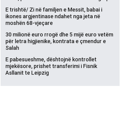
E trishtë/ Zi në familjen e Messit, babai i
ikones argjentinase ndahet nga jeta në
moshën 68-vjeçare
30 milionë euro rrogë dhe 5 mijë euro vetëm
për letra higjienike, kontrata e çmendur e
Salah
E pabesueshme, dështojnë kontrollet
mjekësore, prishet transferimi i Fisnik
Asllanit te Leipzig