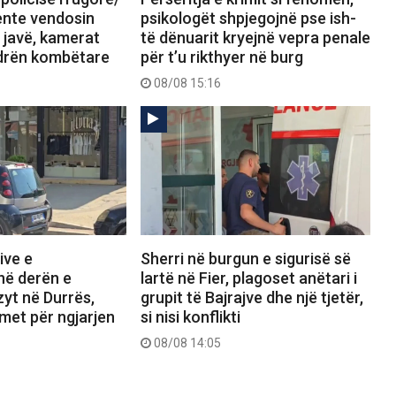
jente vendosin
psikologët shpjegojnë pse ish-
 javë, kamerat
të dënuarit kryejnë vepra penale
drën kombëtare
për t’u rikthyer në burg
08/08 15:16
ive e
Sherri në burgun e sigurisë së
në derën e
lartë në Fier, plagoset anëtari i
zyt në Durrës,
grupit të Bajrajve dhe një tjetër,
imet për ngjarjen
si nisi konflikti
08/08 14:05