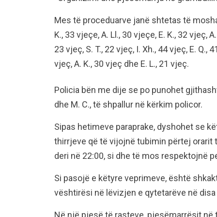
Mes të proceduarve janë shtetas të moshave
K., 33 vjeçe, A. Ll., 30 vjeçe, E. K., 32 vjeç, A.
23 vjeç, S. T., 22 vjeç, I. Xh., 44 vjeç, E. Q., 4
vjeç, A. K., 30 vjeç dhe E. L., 21 vjeç.
Policia bën me dije se po punohet gjithasht
dhe M. C., të shpallur në kërkim policor.
Sipas hetimeve paraprake, dyshohet se kë
thirrjeve që të vijojnë tubimin përtej orari
deri në 22:00, si dhe të mos respektojnë pe
Si pasojë e këtyre veprimeve, është shkakt
vështirësi në lëvizjen e qytetarëve në disa
Në një pjesë të rasteve, pjesëmarrësit në