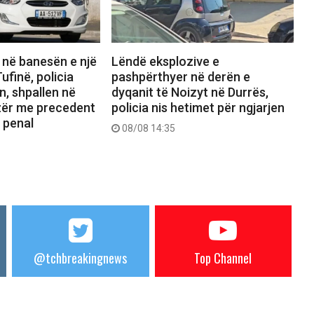
 në banesën e një
Lëndë eksplozive e
ufinë, policia
pashpërthyer në derën e
n, shpallen në
dyqanit të Noizyt në Durrës,
ezër me precedent
policia nis hetimet për ngjarjen
 penal
08/08 14:35
@tchbreakingnews
Top Channel