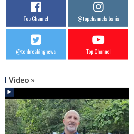
Top Channel
@topchannelalbania
@tchbreakingnews
Top Channel
Video »