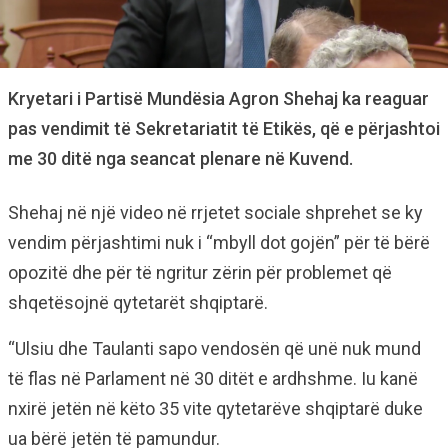
Kryetari i Partisë Mundësia Agron Shehaj ka reaguar
pas vendimit të Sekretariatit të Etikës, që e përjashtoi
me 30 ditë nga seancat plenare në Kuvend.
Shehaj në një video në rrjetet sociale shprehet se ky
vendim përjashtimi nuk i “mbyll dot gojën” për të bërë
opozitë dhe për të ngritur zërin për problemet që
shqetësojnë qytetarët shqiptarë.
“Ulsiu dhe Taulanti sapo vendosën që unë nuk mund
të flas në Parlament në 30 ditët e ardhshme. Iu kanë
nxirë jetën në këto 35 vite qytetarëve shqiptarë duke
ua bërë jetën të pamundur.