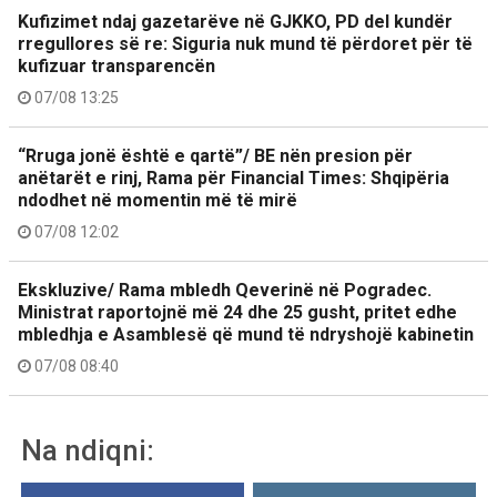
Kufizimet ndaj gazetarëve në GJKKO, PD del kundër
rregullores së re: Siguria nuk mund të përdoret për të
kufizuar transparencën
07/08 13:25
“Rruga jonë është e qartë”/ BE nën presion për
anëtarët e rinj, Rama për Financial Times: Shqipëria
ndodhet në momentin më të mirë
07/08 12:02
Ekskluzive/ Rama mbledh Qeverinë në Pogradec.
Ministrat raportojnë më 24 dhe 25 gusht, pritet edhe
mbledhja e Asamblesë që mund të ndryshojë kabinetin
07/08 08:40
Na ndiqni: