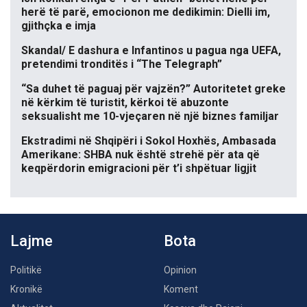
herë të parë, emocionon me dedikimin: Dielli im,
gjithçka e imja
Skandal/ E dashura e Infantinos u pagua nga UEFA,
pretendimi tronditës i “The Telegraph”
“Sa duhet të paguaj për vajzën?” Autoritetet greke
në kërkim të turistit, kërkoi të abuzonte
seksualisht me 10-vjeçaren në një biznes familjar
Ekstradimi në Shqipëri i Sokol Hoxhës, Ambasada
Amerikane: SHBA nuk është strehë për ata që
keqpërdorin emigracioni për t’i shpëtuar ligjit
Lajme
Bota
Politikë
Opinion
Kronikë
Koment