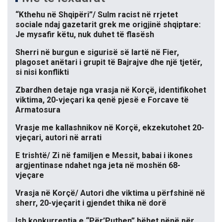
“Kthehu në Shqipëri”/ Sulm racist në rrjetet
sociale ndaj gazetarit grek me origjinë shqiptare:
Je mysafir këtu, nuk duhet të flasësh
Sherri në burgun e sigurisë së lartë në Fier,
plagoset anëtari i grupit të Bajrajve dhe një tjetër,
si nisi konflikti
Zbardhen detaje nga vrasja në Korçë, identifikohet
viktima, 20-vjeçari ka qenë pjesë e Forcave të
Armatosura
Vrasje me kallashnikov në Korçë, ekzekutohet 20-
vjeçari, autori në arrati
E trishtë/ Zi në familjen e Messit, babai i ikones
argjentinase ndahet nga jeta në moshën 68-
vjeçare
Vrasja në Korçë/ Autori dhe viktima u përfshinë në
sherr, 20-vjeçarit i gjendet thika në dorë
Ish konkurrentja e “Për’Puthen” bëhet nënë për