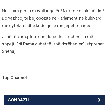
Nuk kam për ta mbyullur gojën! Nuk më ndalojnë dot!
Do vazhdoj të bëj opozitë në Parlament, në bulevard
me qytetarët dhe kudo që të më jepet mundësia.
Janë të korruptuar dhe duhet të largohen sa më
shpejt. Edi Rama duhet të japë dorëheqjen”, shprehet
Shehaj.
Top Channel
SONDAZH