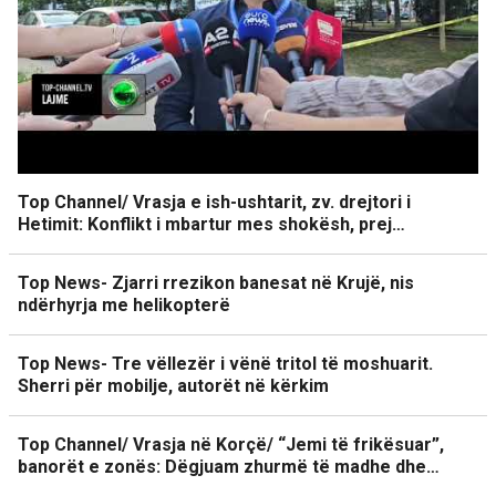
Top Channel/ Vrasja e ish-ushtarit, zv. drejtori i
Hetimit: Konflikt i mbartur mes shokësh, prej…
Top News- Zjarri rrezikon banesat në Krujë, nis
ndërhyrja me helikopterë
Top News- Tre vëllezër i vënë tritol të moshuarit.
Sherri për mobilje, autorët në kërkim
Top Channel/ Vrasja në Korçë/ “Jemi të frikësuar”,
banorët e zonës: Dëgjuam zhurmë të madhe dhe…