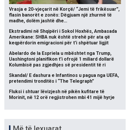
Vrasja e 20-vjeçarit në Korçë/ “Jemi të frikësuar”,
flasin banorët e zonës: Dëgjuam një zhurmë të
madhe, dolëm jashtë dhe…
Ekstradimi në Shqipëri i Sokol Hoxhës, Ambasada
Amerikane: SHBA nuk është strehë për ata që
keqpërdorin emigracioni për t’i shpëtuar ligjit
Abelardo de la Espriela u mbështet nga Trump,
Uashingtoni planifikon t’i ofrojë 1 miliard dollarë
Kolumbisë pas zgjedhjes së presidentit të ri
Skandal/ E dashura e Infantinos u pagua nga UEFA,
pretendimi tronditës i “The Telegraph”
Fluksi i shtuar lëvizjesh në pikën kufitare të
Morinit, në 12 orë regjistrohen mbi 41 mijë hyrje
Më të lexuarat