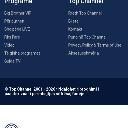
Programe
Top Channel
Big Brother VIP
Rreth Top Channel
Për’puthen
Bileta
Shqipëria LIVE
Kontakt
Fiks Fare
Puno në Top Channel
Video
Privacy Policy & Terms of Use
Të gjitha programet
Aksesueshmëria
Guida TV
© Top Channel 2001 - 2026 • Ndalohet riprodhimi i
paautorizuar i përmbajtjes së kësaj faqeje.