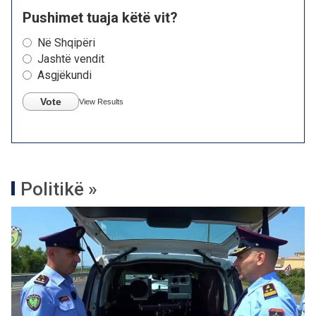
Pushimet tuaja këtë vit?
Në Shqipëri
Jashtë vendit
Asgjëkundi
Vote
View Results
Politikë »