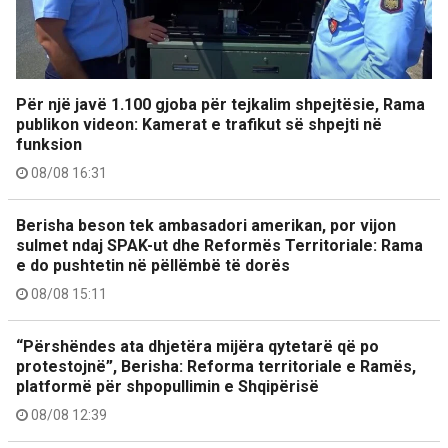
Për një javë 1.100 gjoba për tejkalim shpejtësie, Rama
publikon videon: Kamerat e trafikut së shpejti në
funksion
08/08 16:31
Berisha beson tek ambasadori amerikan, por vijon
sulmet ndaj SPAK-ut dhe Reformës Territoriale: Rama
e do pushtetin në pëllëmbë të dorës
08/08 15:11
“Përshëndes ata dhjetëra mijëra qytetarë që po
protestojnë”, Berisha: Reforma territoriale e Ramës,
platformë për shpopullimin e Shqipërisë
08/08 12:39