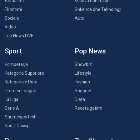
Aktualitet
Kosova dhe Rajoni
Ekonomi
Shkencë dhe Teknologji
Sociale
Auto
Video
Top News LIVE
Sport
Pop News
Kombëtarja
Showbiz
Kategoria Superiore
Lifestyle
Kategoria e Parë
Fashion
Premier League
Shëndeti
La Liga
Dieta
Serie A
Receta gatimi
Shumësportësh
Sport Gossip