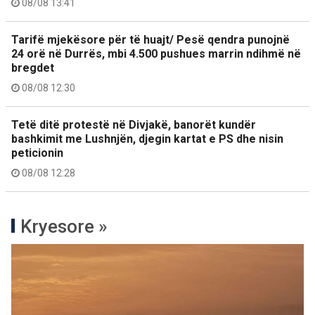
08/08 13:41
Tarifë mjekësore për të huajt/ Pesë qendra punojnë
24 orë në Durrës, mbi 4.500 pushues marrin ndihmë në
bregdet
08/08 12:30
Tetë ditë protestë në Divjakë, banorët kundër
bashkimit me Lushnjën, djegin kartat e PS dhe nisin
peticionin
08/08 12:28
Kryesore »