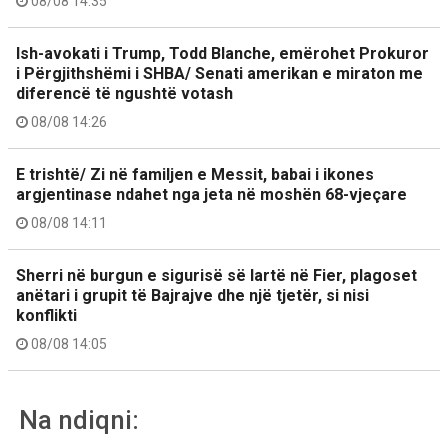
08/08 14:35
Ish-avokati i Trump, Todd Blanche, emërohet Prokuror
i Përgjithshëmi i SHBA/ Senati amerikan e miraton me
diferencë të ngushtë votash
08/08 14:26
E trishtë/ Zi në familjen e Messit, babai i ikones
argjentinase ndahet nga jeta në moshën 68-vjeçare
08/08 14:11
Sherri në burgun e sigurisë së lartë në Fier, plagoset
anëtari i grupit të Bajrajve dhe një tjetër, si nisi
konflikti
08/08 14:05
Na ndiqni: