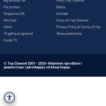
Big Brother VIP
Rreth Top Channel
Për’puthen
Bileta
Shqipëria LIVE
Kontakt
Fiks Fare
Puno në Top Channel
Video
Privacy Policy & Terms of Use
Të gjitha programet
Aksesueshmëria
Guida TV
© Top Channel 2001 - 2026 • Ndalohet riprodhimi i
paautorizuar i përmbajtjes së kësaj faqeje.
Accessibility