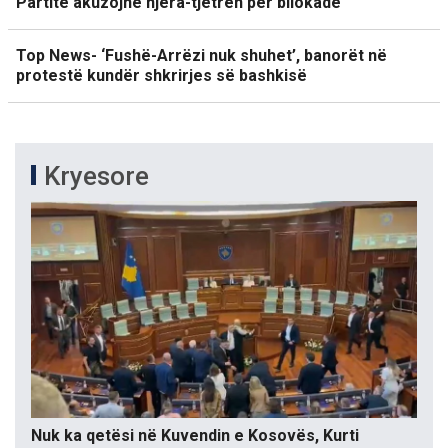
Partitë akuzojnë njëra-tjetrën për bllokadë
Top News- ‘Fushë-Arrëzi nuk shuhet’, banorët në
protestë kundër shkrirjes së bashkisë
Kryesore
Nuk ka qetësi në Kuvendin e Kosovës, Kurti