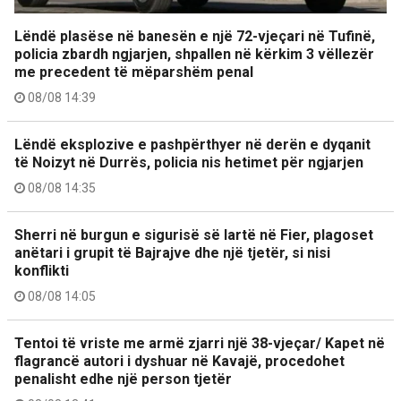
Lëndë plasëse në banesën e një 72-vjeçari në Tufinë,
policia zbardh ngjarjen, shpallen në kërkim 3 vëllezër
me precedent të mëparshëm penal
08/08 14:39
Lëndë eksplozive e pashpërthyer në derën e dyqanit
të Noizyt në Durrës, policia nis hetimet për ngjarjen
08/08 14:35
Sherri në burgun e sigurisë së lartë në Fier, plagoset
anëtari i grupit të Bajrajve dhe një tjetër, si nisi
konflikti
08/08 14:05
Tentoi të vriste me armë zjarri një 38-vjeçar/ Kapet në
flagrancë autori i dyshuar në Kavajë, procedohet
penalisht edhe një person tjetër