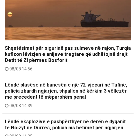
Shqetësimet për sigurinë pas sulmeve në rajon, Turqia
kufizon lëvizjen e anijeve tregtare që udhëtojnë drejt
Detit të Zi përmes Bosforit
08/08 14:56
Lëndë plasëse në banesën e një 72-vjeçari në Tufinë,
policia zbardh ngjarjen, shpallen në kërkim 3 vëllezër
me precedent të mëparshëm penal
08/08 14:39
Lëndë eksplozive e pashpërthyer në derën e dyqanit
të Noizyt në Durrës, policia nis hetimet për ngjarjen