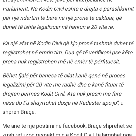
Parlament. Në Kodin Civil është e drejta e parashkrimit
për një ndërtim të bërë në një pronë të caktuar, që
duhet të ishte legalizuar në harkun e 20 viteve.
Ka një afat në Kodin Civil që kjo pronë tashmë duhet të
regjistrohet në emrin tim. Dua që të verifikoni pse këto
prona nuk regjistrohen më në emër të përfituesit.
Bëhet fjalë për banesa të cilat kanë qenë në proces
legalizimi për 20 vite me radhë dhe e kanë fituar të
drejtën përmes Kodit Civil. Ata nuk presin më fare
nëse do t’u shqyrtohet dosja në Kadastër apo jo”,
u
shpreh Braçe.
Me anë të një postimi në facebook, Braçe shprehet se
kush refuzon respektimin e Kodit Civil, të largohet nga