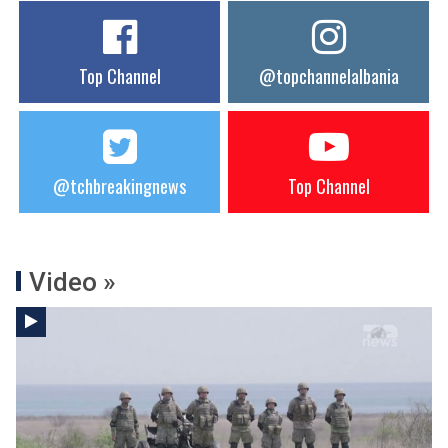
Top Channel
@topchannelalbania
@tchbreakingnews
Top Channel
Video »