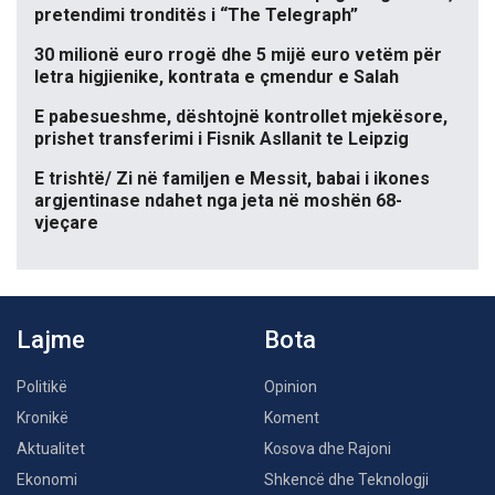
pretendimi tronditës i “The Telegraph”
30 milionë euro rrogë dhe 5 mijë euro vetëm për
letra higjienike, kontrata e çmendur e Salah
E pabesueshme, dështojnë kontrollet mjekësore,
prishet transferimi i Fisnik Asllanit te Leipzig
E trishtë/ Zi në familjen e Messit, babai i ikones
argjentinase ndahet nga jeta në moshën 68-
vjeçare
Lajme
Bota
Politikë
Opinion
Kronikë
Koment
Aktualitet
Kosova dhe Rajoni
Ekonomi
Shkencë dhe Teknologji