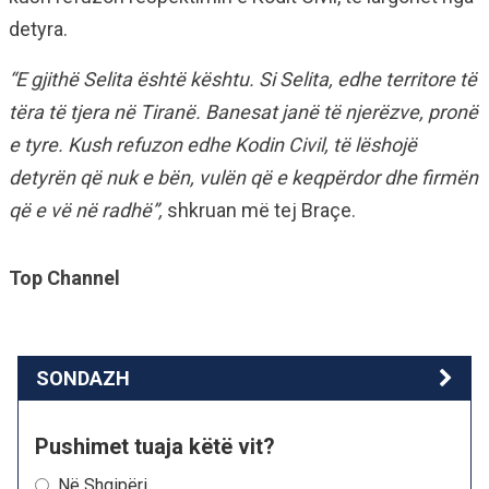
detyra.
“E gjithë Selita është kështu. Si Selita, edhe territore të
tëra të tjera në Tiranë. Banesat janë të njerëzve, pronë
e tyre. Kush refuzon edhe Kodin Civil, të lëshojë
detyrën që nuk e bën, vulën që e keqpërdor dhe firmën
që e vë në radhë”,
shkruan më tej Braçe.
Top Channel
SONDAZH
Pushimet tuaja këtë vit?
Në Shqipëri