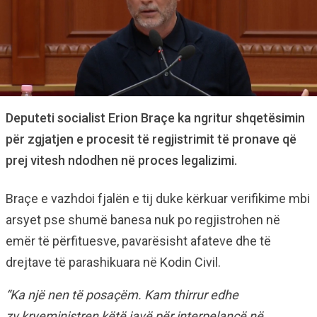
Deputeti socialist Erion Braçe ka ngritur shqetësimin
për zgjatjen e procesit të regjistrimit të pronave që
prej vitesh ndodhen në proces legalizimi.
Braçe e vazhdoi fjalën e tij duke kërkuar verifikime mbi
arsyet pse shumë banesa nuk po regjistrohen në
emër të përfituesve, pavarësisht afateve dhe të
drejtave të parashikuara në Kodin Civil.
“Ka një nen të posaçëm. Kam thirrur edhe
zv.kryeministren këtë javë për interpelancë në