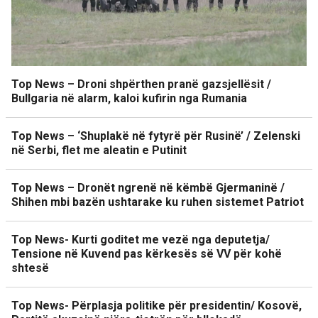
Top News – Droni shpërthen pranë gazsjellësit /
Bullgaria në alarm, kaloi kufirin nga Rumania
Top News – ‘Shuplakë në fytyrë për Rusinë’ / Zelenski
në Serbi, flet me aleatin e Putinit
Top News – Dronët ngrenë në këmbë Gjermaninë /
Shihen mbi bazën ushtarake ku ruhen sistemet Patriot
Top News- Kurti goditet me vezë nga deputetja/
Tensione në Kuvend pas kërkesës së VV për kohë
shtesë
Top News- Përplasja politike për presidentin/ Kosovë,