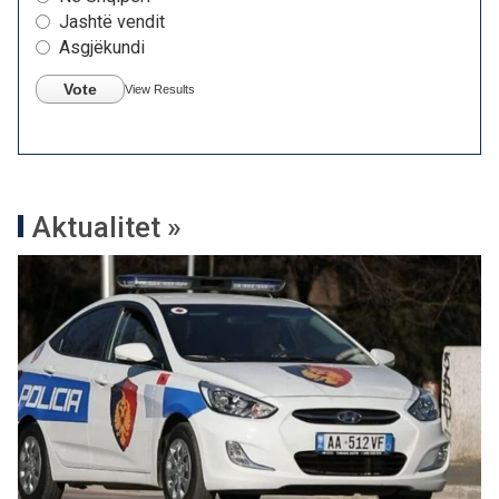
Jashtë vendit
Asgjëkundi
Vote
View Results
Aktualitet »