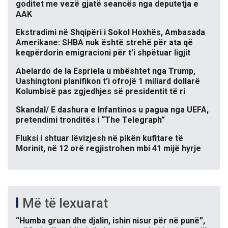
goditet me vezë gjatë seancës nga deputetja e
AAK
Ekstradimi në Shqipëri i Sokol Hoxhës, Ambasada
Amerikane: SHBA nuk është strehë për ata që
keqpërdorin emigracioni për t’i shpëtuar ligjit
Abelardo de la Espriela u mbështet nga Trump,
Uashingtoni planifikon t’i ofrojë 1 miliard dollarë
Kolumbisë pas zgjedhjes së presidentit të ri
Skandal/ E dashura e Infantinos u pagua nga UEFA,
pretendimi tronditës i “The Telegraph”
Fluksi i shtuar lëvizjesh në pikën kufitare të
Morinit, në 12 orë regjistrohen mbi 41 mijë hyrje
Më të lexuarat
“Humba gruan dhe djalin, ishin nisur për në punë”,