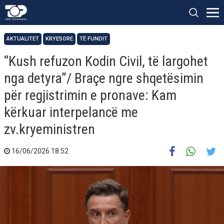
AKTUALITET
KRYESORE
TË FUNDIT
“Kush refuzon Kodin Civil, të largohet
nga detyra”/ Braçe ngre shqetësimin
për regjistrimin e pronave: Kam
kërkuar interpelancë me
zv.kryeministren
16/06/2026 18:52