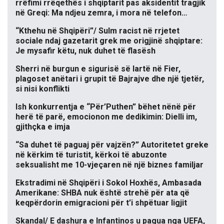
rrëfimi rrëqethës i shqiptarit pas aksidentit tragjik
në Greqi: Ma ndjeu zemra, i mora në telefon…
“Kthehu në Shqipëri”/ Sulm racist në rrjetet
sociale ndaj gazetarit grek me origjinë shqiptare:
Je mysafir këtu, nuk duhet të flasësh
Sherri në burgun e sigurisë së lartë në Fier,
plagoset anëtari i grupit të Bajrajve dhe një tjetër,
si nisi konflikti
Ish konkurrentja e “Për’Puthen” bëhet nënë për
herë të parë, emocionon me dedikimin: Dielli im,
gjithçka e imja
“Sa duhet të paguaj për vajzën?” Autoritetet greke
në kërkim të turistit, kërkoi të abuzonte
seksualisht me 10-vjeçaren në një biznes familjar
Ekstradimi në Shqipëri i Sokol Hoxhës, Ambasada
Amerikane: SHBA nuk është strehë për ata që
keqpërdorin emigracioni për t’i shpëtuar ligjit
Skandal/ E dashura e Infantinos u pagua nga UEFA,