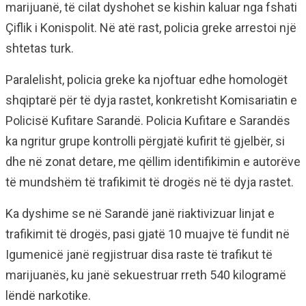
marijuanë, të cilat dyshohet se kishin kaluar nga fshati
Çiflik i Konispolit. Në atë rast, policia greke arrestoi një
shtetas turk.
Paralelisht, policia greke ka njoftuar edhe homologët
shqiptarë për të dyja rastet, konkretisht Komisariatin e
Policisë Kufitare Sarandë. Policia Kufitare e Sarandës
ka ngritur grupe kontrolli përgjatë kufirit të gjelbër, si
dhe në zonat detare, me qëllim identifikimin e autorëve
të mundshëm të trafikimit të drogës në të dyja rastet.
Ka dyshime se në Sarandë janë riaktivizuar linjat e
trafikimit të drogës, pasi gjatë 10 muajve të fundit në
Igumenicë janë regjistruar disa raste të trafikut të
marijuanës, ku janë sekuestruar rreth 540 kilogramë
lëndë narkotike.