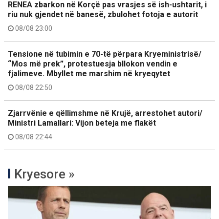
RENEA zbarkon në Korçë pas vrasjes së ish-ushtarit, i
riu nuk gjendet në banesë, zbulohet fotoja e autorit
08/08 23:00
Tensione në tubimin e 70-të përpara Kryeministrisë/
“Mos më prek”, protestuesja bllokon vendin e
fjalimeve. Mbyllet me marshim në kryeqytet
08/08 22:50
Zjarrvënie e qëllimshme në Krujë, arrestohet autori/
Ministri Lamallari: Vijon beteja me flakët
08/08 22:44
Kryesore »