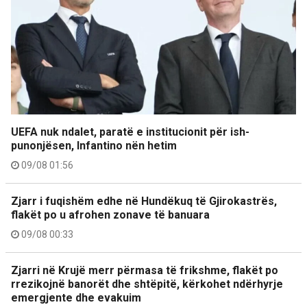
UEFA nuk ndalet, paratë e institucionit për ish-
punonjësen, Infantino nën hetim
09/08 01:56
Zjarr i fuqishëm edhe në Hundëkuq të Gjirokastrës,
flakët po u afrohen zonave të banuara
09/08 00:33
Zjarri në Krujë merr përmasa të frikshme, flakët po
rrezikojnë banorët dhe shtëpitë, kërkohet ndërhyrje
emergjente dhe evakuim