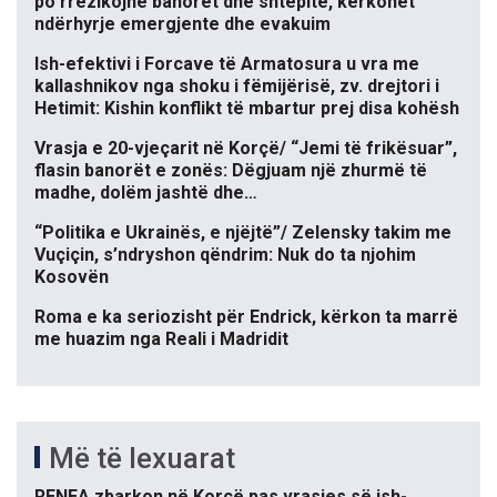
po rrezikojnë banorët dhe shtëpitë, kërkohet
ndërhyrje emergjente dhe evakuim
Ish-efektivi i Forcave të Armatosura u vra me
kallashnikov nga shoku i fëmijërisë, zv. drejtori i
Hetimit: Kishin konflikt të mbartur prej disa kohësh
Vrasja e 20-vjeçarit në Korçë/ “Jemi të frikësuar”,
flasin banorët e zonës: Dëgjuam një zhurmë të
madhe, dolëm jashtë dhe…
“Politika e Ukrainës, e njëjtë”/ Zelensky takim me
Vuçiçin, s’ndryshon qëndrim: Nuk do ta njohim
Kosovën
Roma e ka seriozisht për Endrick, kërkon ta marrë
me huazim nga Reali i Madridit
Më të lexuarat
RENEA zbarkon në Korçë pas vrasjes së ish-