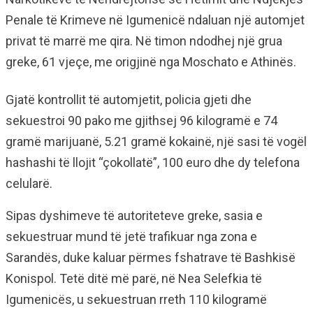
Penale të Krimeve në Igumenicë ndaluan një automjet
privat të marrë me qira. Në timon ndodhej një grua
greke, 61 vjeçe, me origjinë nga Moschato e Athinës.
Gjatë kontrollit të automjetit, policia gjeti dhe
sekuestroi 90 pako me gjithsej 96 kilogramë e 74
gramë marijuanë, 5.21 gramë kokainë, një sasi të vogël
hashashi të llojit “çokollatë”, 100 euro dhe dy telefona
celularë.
Sipas dyshimeve të autoriteteve greke, sasia e
sekuestruar mund të jetë trafikuar nga zona e
Sarandës, duke kaluar përmes fshatrave të Bashkisë
Konispol. Tetë ditë më parë, në Nea Selefkia të
Igumenicës, u sekuestruan rreth 110 kilogramë