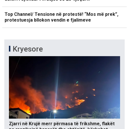
Top Channel/ Tensione në protestë! “Mos më prek”,
protestuesja bllokon vendin e fjalimeve
Kryesore
Zjarri në Krujë merr përmasa të frikshme, flakët