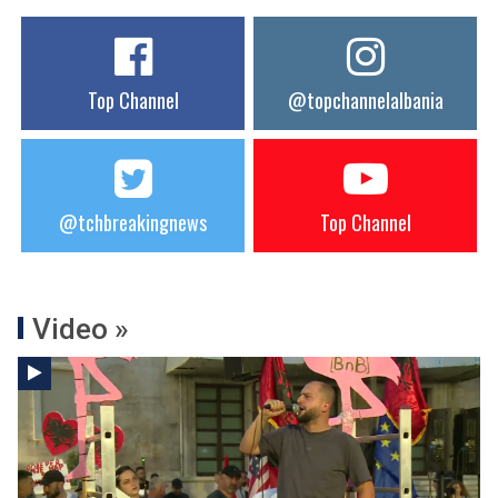
Top Channel
@topchannelalbania
@tchbreakingnews
Top Channel
Video »