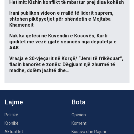
Hetimit: Kishin konflikt të mbartur prej disa kohësh
Irani publikon videon e rrallë të liderit suprem,
shtohen pikëpyetjet për shëndetin e Mojtaba
Khameneit
Nuk ka qetësi në Kuvendin e Kosovës, Kurti
goditet me vezë gjatë seancës nga deputetja e
AAK
Vrasja e 20-vjeçarit në Korçë/ “Jemi të frikësuar”,
flasin banorët e zonës: Dëgjuam një zhurmë të
madhe, dolëm jashtë dhe…
Lajme
Bota
Politikë
Opinion
Kronikë
Koment
Aktualitet
Kosova dhe Rajoni