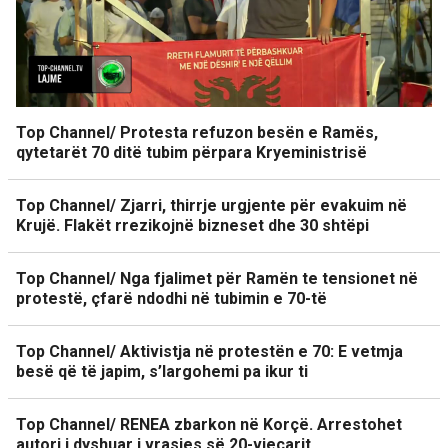
Top Channel/ Protesta refuzon besën e Ramës,
qytetarët 70 ditë tubim përpara Kryeministrisë
Top Channel/ Zjarri, thirrje urgjente për evakuim në
Krujë. Flakët rrezikojnë bizneset dhe 30 shtëpi
Top Channel/ Nga fjalimet për Ramën te tensionet në
protestë, çfarë ndodhi në tubimin e 70-të
Top Channel/ Aktivistja në protestën e 70: E vetmja
besë që të japim, s’largohemi pa ikur ti
Top Channel/ RENEA zbarkon në Korçë. Arrestohet
autori i dyshuar i vrasjes së 20-vjeçarit