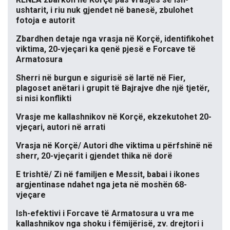
ushtarit, i riu nuk gjendet në banesë, zbulohet
fotoja e autorit
Zbardhen detaje nga vrasja në Korçë, identifikohet
viktima, 20-vjeçari ka qenë pjesë e Forcave të
Armatosura
Sherri në burgun e sigurisë së lartë në Fier,
plagoset anëtari i grupit të Bajrajve dhe një tjetër,
si nisi konflikti
Vrasje me kallashnikov në Korçë, ekzekutohet 20-
vjeçari, autori në arrati
Vrasja në Korçë/ Autori dhe viktima u përfshinë në
sherr, 20-vjeçarit i gjendet thika në dorë
E trishtë/ Zi në familjen e Messit, babai i ikones
argjentinase ndahet nga jeta në moshën 68-
vjeçare
Ish-efektivi i Forcave të Armatosura u vra me
kallashnikov nga shoku i fëmijërisë, zv. drejtori i