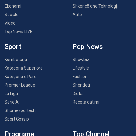
Ekonomi
Shkencë dhe Teknologji
Sociale
Auto
Video
Top News LIVE
Sport
Pop News
Kombëtarja
Showbiz
Kategoria Superiore
Lifestyle
Kategoria e Parë
Fashion
Premier League
Shëndeti
La Liga
Dieta
Serie A
Receta gatimi
Shumësportësh
Sport Gossip
Programe
Top Channel