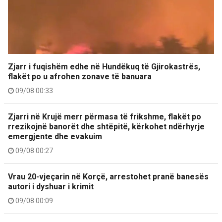
Zjarr i fuqishëm edhe në Hundëkuq të Gjirokastrës,
flakët po u afrohen zonave të banuara
09/08 00:33
Zjarri në Krujë merr përmasa të frikshme, flakët po
rrezikojnë banorët dhe shtëpitë, kërkohet ndërhyrje
emergjente dhe evakuim
09/08 00:27
Vrau 20-vjeçarin në Korçë, arrestohet pranë banesës
autori i dyshuar i krimit
09/08 00:09