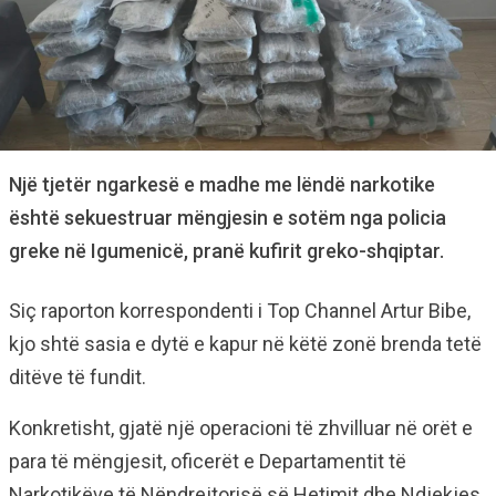
Një tjetër ngarkesë e madhe me lëndë narkotike
është sekuestruar mëngjesin e sotëm nga policia
greke në Igumenicë, pranë kufirit greko-shqiptar.
Siç raporton korrespondenti i Top Channel Artur Bibe,
kjo shtë sasia e dytë e kapur në këtë zonë brenda tetë
ditëve të fundit.
Konkretisht, gjatë një operacioni të zhvilluar në orët e
para të mëngjesit, oficerët e Departamentit të
Narkotikëve të Nëndrejtorisë së Hetimit dhe Ndjekjes