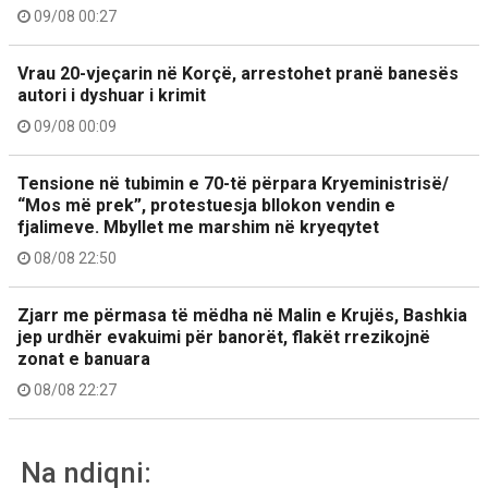
09/08 00:27
Vrau 20-vjeçarin në Korçë, arrestohet pranë banesës
autori i dyshuar i krimit
09/08 00:09
Tensione në tubimin e 70-të përpara Kryeministrisë/
“Mos më prek”, protestuesja bllokon vendin e
fjalimeve. Mbyllet me marshim në kryeqytet
08/08 22:50
Zjarr me përmasa të mëdha në Malin e Krujës, Bashkia
jep urdhër evakuimi për banorët, flakët rrezikojnë
zonat e banuara
08/08 22:27
Na ndiqni: