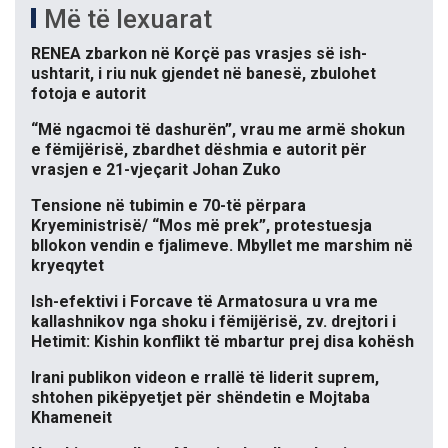
Më të lexuarat
RENEA zbarkon në Korçë pas vrasjes së ish-
ushtarit, i riu nuk gjendet në banesë, zbulohet
fotoja e autorit
“Më ngacmoi të dashurën”, vrau me armë shokun
e fëmijërisë, zbardhet dëshmia e autorit për
vrasjen e 21-vjeçarit Johan Zuko
Tensione në tubimin e 70-të përpara
Kryeministrisë/ “Mos më prek”, protestuesja
bllokon vendin e fjalimeve. Mbyllet me marshim në
kryeqytet
Ish-efektivi i Forcave të Armatosura u vra me
kallashnikov nga shoku i fëmijërisë, zv. drejtori i
Hetimit: Kishin konflikt të mbartur prej disa kohësh
Irani publikon videon e rrallë të liderit suprem,
shtohen pikëpyetjet për shëndetin e Mojtaba
Khameneit