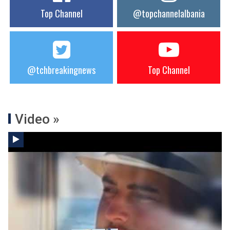
Top Channel
@topchannelalbania
@tchbreakingnews
Top Channel
Video »