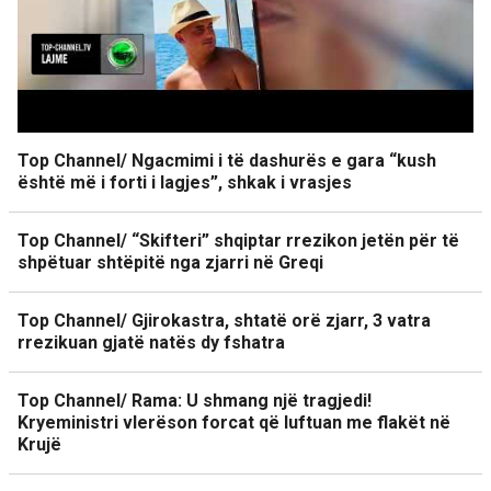
Top Channel/ Ngacmimi i të dashurës e gara “kush
është më i forti i lagjes”, shkak i vrasjes
Top Channel/ “Skifteri” shqiptar rrezikon jetën për të
shpëtuar shtëpitë nga zjarri në Greqi
Top Channel/ Gjirokastra, shtatë orë zjarr, 3 vatra
rrezikuan gjatë natës dy fshatra
Top Channel/ Rama: U shmang një tragjedi!
Kryeministri vlerëson forcat që luftuan me flakët në
Krujë