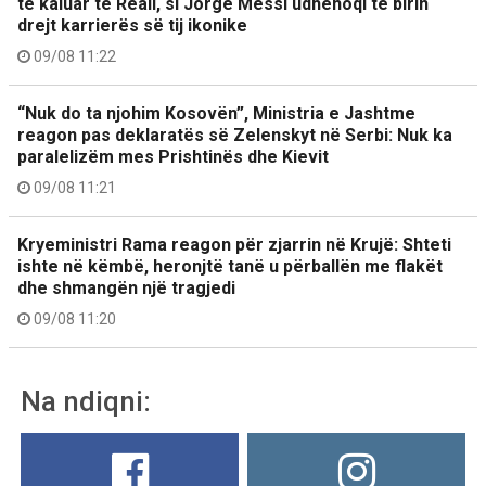
të kaluar te Reali, si Jorge Messi udhëhoqi të birin
drejt karrierës së tij ikonike
09/08 11:22
“Nuk do ta njohim Kosovën”, Ministria e Jashtme
reagon pas deklaratës së Zelenskyt në Serbi: Nuk ka
paralelizëm mes Prishtinës dhe Kievit
09/08 11:21
Kryeministri Rama reagon për zjarrin në Krujë: Shteti
ishte në këmbë, heronjtë tanë u përballën me flakët
dhe shmangën një tragjedi
09/08 11:20
Na ndiqni: