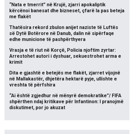
“Nata e tmerrit” në Krujë, zjarri apokaliptik
kërcënoi banesat dhe bizneset, çfarë la pas beteja
me flakët
Thatësira rekord zbulon anijet naziste të Luftës
së Dytë Botërore në Danub, dalin në sipërfaqe
edhe municione të pashpërthyera
Vrasja e të riut në Korçë, Policia njoftim zyrtar:
Arrestohet autori i dyshuar, sekuestrohet arma e
krimit
Dita e gjashtë e betejës me flakët, zjarret vijojnë
në Mallakastër, dhjetëra hektarë pyje, ullishte e
vreshta të përfshira
“Ai është zgjedhur në mënyrë demokratike”/ FIFA
shpërthen ndaj kritikave për Infantinon: I pranojmë
diskutimet, por jo akuzat