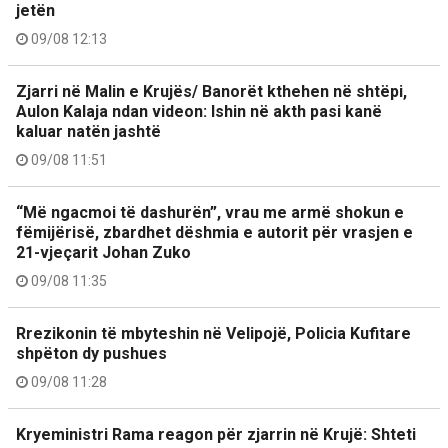
jetën
09/08 12:13
Zjarri në Malin e Krujës/ Banorët kthehen në shtëpi,
Aulon Kalaja ndan videon: Ishin në akth pasi kanë
kaluar natën jashtë
09/08 11:51
“Më ngacmoi të dashurën”, vrau me armë shokun e
fëmijërisë, zbardhet dëshmia e autorit për vrasjen e
21-vjeçarit Johan Zuko
09/08 11:35
Rrezikonin të mbyteshin në Velipojë, Policia Kufitare
shpëton dy pushues
09/08 11:28
Kryeministri Rama reagon për zjarrin në Krujë: Shteti