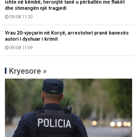
ishte në këmbë, heronjtë tanë u përballën me flakët
dhe shmangën një tragjedi
09/08 11:20
Vrau 20-vjeçarin në Korçë, arrestohet pranë banesës
autori i dyshuar i krimit
09/08 11:09
Kryesore »