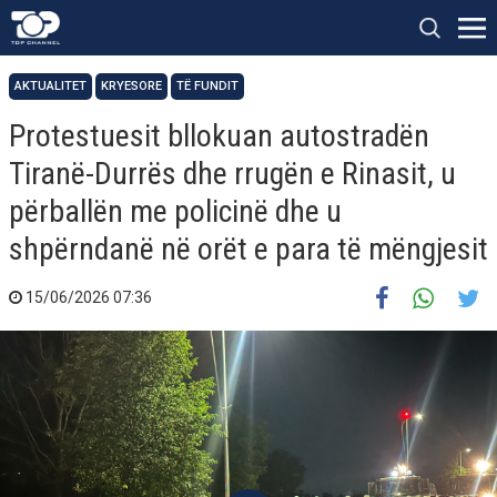
AKTUALITET
KRYESORE
TË FUNDIT
Protestuesit bllokuan autostradën
Tiranë-Durrës dhe rrugën e Rinasit, u
përballën me policinë dhe u
shpërndanë në orët e para të mëngjesit
15/06/2026 07:36