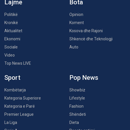
Lajme
Bota
Politikë
Opinion
Kronikë
Koment
Aktualitet
Kosova dhe Rajoni
Ekonomi
Shkencë dhe Teknologji
Sociale
Auto
Video
Top News LIVE
Sport
Pop News
Kombëtarja
Showbiz
Kategoria Superiore
Lifestyle
Kategoria e Parë
Fashion
Premier League
Shëndeti
La Liga
Dieta