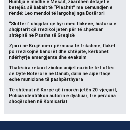
Humbja e madhe e Messit, zbardhen detajet e
betejës së babait të “Pleshtit” me sëmundjen e
rëndë: Leo mendoi të largohej nga Botërori
“Skifteri” shqiptar që hyri mes flakëve, historia e
shqiptarit që rrezikoi jetën për të shpëtuar
shtëpitë në Psatha të Greqisë
Zjarri në Krujë merr përmasa të frikshme, flakët
po rrezikojnë banorët dhe shtëpitë, kërkohet
ndërhyrje emergjente dhe evakuim
Thatësira rekord zbulon anijet naziste të Luftës
së Dytë Botërore në Danub, dalin në sipërfaqe
edhe municione të pashpërthyera
Të shtënat në Korçë që i morën jetën 20-vjeçarit,
Policia identifikon autorin e dyshuar, tre persona
shoqërohen në Komisariat