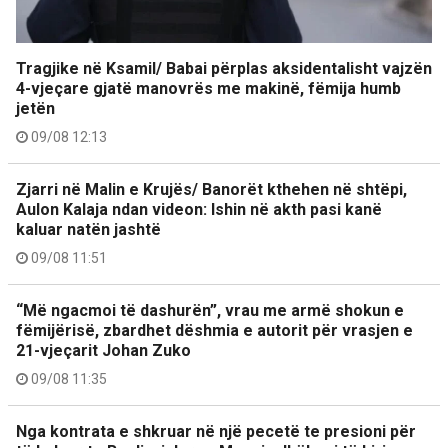
Tragjike në Ksamil/ Babai përplas aksidentalisht vajzën
4-vjeçare gjatë manovrës me makinë, fëmija humb
jetën
09/08 12:13
Zjarri në Malin e Krujës/ Banorët kthehen në shtëpi,
Aulon Kalaja ndan videon: Ishin në akth pasi kanë
kaluar natën jashtë
09/08 11:51
“Më ngacmoi të dashurën”, vrau me armë shokun e
fëmijërisë, zbardhet dëshmia e autorit për vrasjen e
21-vjeçarit Johan Zuko
09/08 11:35
Nga kontrata e shkruar në një pecetë te presioni për