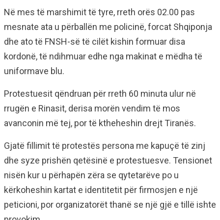
Në mes të marshimit të tyre, rreth orës 02.00 pas
mesnate ata u përballën me policinë, forcat Shqiponja
dhe ato të FNSH-së të cilët kishin formuar disa
kordonë, të ndihmuar edhe nga makinat e mëdha të
uniformave blu.
Protestuesit qëndruan për rreth 60 minuta ulur në
rrugën e Rinasit, derisa morën vendim të mos
avanconin më tej, por të ktheheshin drejt Tiranës.
Gjatë fillimit të protestës persona me kapuçë të zinj
dhe syze prishën qetësinë e protestuesve. Tensionet
nisën kur u përhapën zëra se qytetarëve po u
kërkoheshin kartat e identitetit për firmosjen e një
peticioni, por organizatorët thanë se një gjë e tillë ishte
provokim.