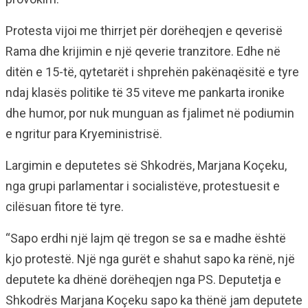
Protesta vijoi me thirrjet për dorëheqjen e qeverisë
Rama dhe krijimin e një qeverie tranzitore. Edhe në
ditën e 15-të, qytetarët i shprehën pakënaqësitë e tyre
ndaj klasës politike të 35 viteve me pankarta ironike
dhe humor, por nuk munguan as fjalimet në podiumin
e ngritur para Kryeministrisë.
Largimin e deputetes së Shkodrës, Marjana Koçeku,
nga grupi parlamentar i socialistëve, protestuesit e
cilësuan fitore të tyre.
“Sapo erdhi një lajm që tregon se sa e madhe është
kjo protestë. Një nga gurët e shahut sapo ka rënë, një
deputete ka dhënë dorëheqjen nga PS. Deputetja e
Shkodrës Marjana Koçeku sapo ka thënë jam deputete