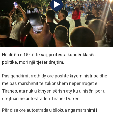
Në ditën e 15-të të saj, protesta kundër klasës
politike, mori një tjetër drejtim.
Pas qëndrimit rreth dy orë poshtë kryeministrisë dhe
më pas marshimit të zakonshëm nëpër rrugët e
Tiranës, ata nuk u kthyen sërish aty ku u nisën, por u
drejtuan në autostradën Tiranë- Durrës.
Për disa orë autostrada u bllokua nga marshimi i