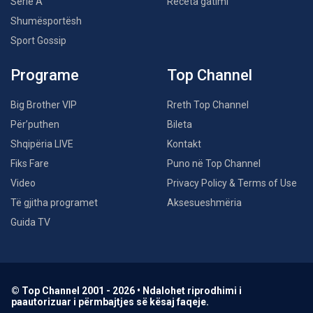
Serie A
Receta gatimi
Shumësportësh
Sport Gossip
Programe
Top Channel
Big Brother VIP
Rreth Top Channel
Për’puthen
Bileta
Shqipëria LIVE
Kontakt
Fiks Fare
Puno në Top Channel
Video
Privacy Policy & Terms of Use
Të gjitha programet
Aksesueshmëria
Guida TV
© Top Channel 2001 - 2026 • Ndalohet riprodhimi i
paautorizuar i përmbajtjes së kësaj faqeje.