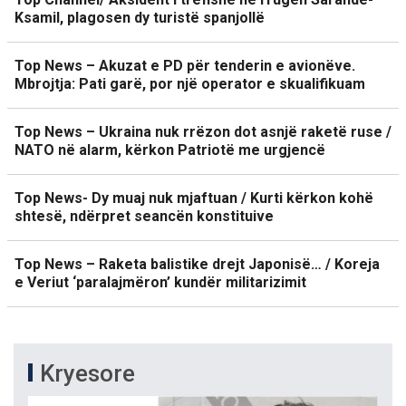
Ksamil, plagosen dy turistë spanjollë
Top News – Akuzat e PD për tenderin e avionëve.
Mbrojtja: Pati garë, por një operator e skualifikuam
Top News – Ukraina nuk rrëzon dot asnjë raketë ruse /
NATO në alarm, kërkon Patriotë me urgjencë
Top News- Dy muaj nuk mjaftuan / Kurti kërkon kohë
shtesë, ndërpret seancën konstituive
Top News – Raketa balistike drejt Japonisë… / Koreja
e Veriut ‘paralajmëron’ kundër militarizimit
Kryesore