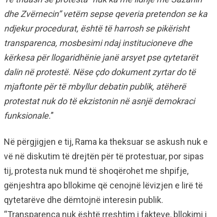
dhe Zvërnecin” vetëm sepse qeveria pretendon se ka
ndjekur procedurat, është të harrosh se pikërisht
transparenca, mosbesimi ndaj institucioneve dhe
kërkesa për llogaridhënie janë arsyet pse qytetarët
dalin në protestë. Nëse çdo dokument zyrtar do të
mjaftonte për të mbyllur debatin publik, atëherë
protestat nuk do të ekzistonin në asnjë demokraci
funksionale.
”
Në përgjigjen e tij, Rama ka theksuar se askush nuk e
vë në diskutim të drejtën për të protestuar, por sipas
tij, protesta nuk mund të shoqërohet me shpifje,
gënjeshtra apo bllokime që cenojnë lëvizjen e lirë të
qytetarëve dhe dëmtojnë interesin publik.
“Transparenca nuk është rreshtim i fakteve, bllokimi i