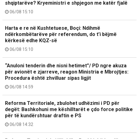
shqiptarëve? Kryeministri e shpjegon me katër fjalë
06/08 15:10
Harta e re në Kushtetuese, Boçi: Ndihmë
ndërkombëtarëve për referendum, do t’i bëjmë
kërkesë edhe KQZ-së
06/08 15:10
“Anuloni tenderin dhe nisni hetimet”/ PD ngre akuza
për avionët e zjarreve, reagon Ministria e Mbrojtjes:
Procedura është zhvilluar sipas ligjit
06/08 14:59
Reforma Territoriale, zbulohet udhëzimi i PD për
degët: Bashkohuni me këshilltarët e çdo force politike
për të kundërshtuar draftin e PS
06/08 14:32