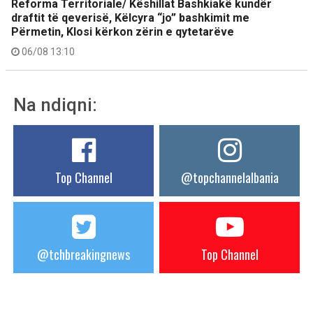
Reforma Territoriale/ Këshillat Bashkiakë kundër
draftit të qeverisë, Këlcyra “jo” bashkimit me
Përmetin, Klosi kërkon zërin e qytetarëve
06/08 13:10
Na ndiqni:
Top Channel
@topchannelalbania
@tchbreakingnews
Top Channel