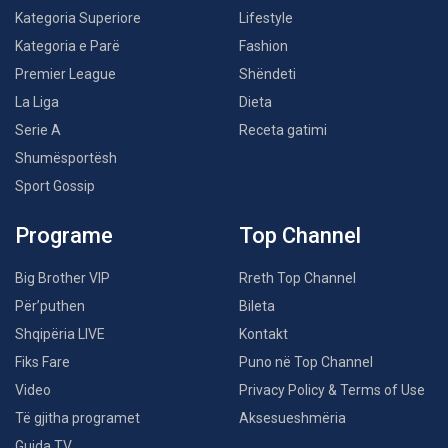
Kategoria Superiore
Lifestyle
Kategoria e Parë
Fashion
Premier League
Shëndeti
La Liga
Dieta
Serie A
Receta gatimi
Shumësportësh
Sport Gossip
Programe
Top Channel
Big Brother VIP
Rreth Top Channel
Për’puthen
Bileta
Shqipëria LIVE
Kontakt
Fiks Fare
Puno në Top Channel
Video
Privacy Policy & Terms of Use
Të gjitha programet
Aksesueshmëria
Guida TV