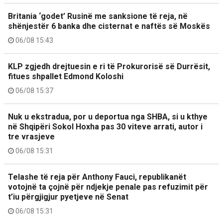
Britania ‘godet’ Rusinë me sanksione të reja, në
shënjestër 6 banka dhe cisternat e naftës së Moskës
06/08 15:43
KLP zgjedh drejtuesin e ri të Prokurorisë së Durrësit,
fitues shpallet Edmond Koloshi
06/08 15:37
Nuk u ekstradua, por u deportua nga SHBA, si u kthye
në Shqipëri Sokol Hoxha pas 30 viteve arrati, autor i
tre vrasjeve
06/08 15:31
Telashe të reja për Anthony Fauci, republikanët
votojnë ta çojnë për ndjekje penale pas refuzimit për
t’iu përgjigjur pyetjeve në Senat
06/08 15:31