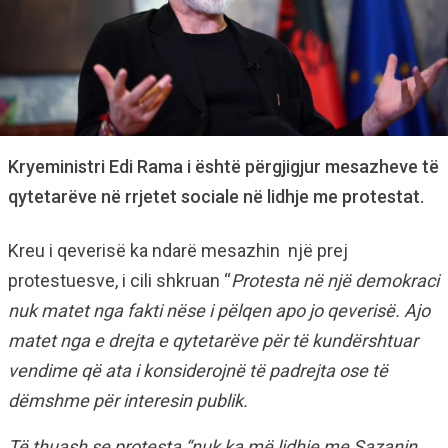
Kryeministri Edi Rama i është përgjigjur mesazheve të
qytetarëve në rrjetet sociale në lidhje me protestat.
Kreu i qeverisë ka ndarë mesazhin një prej
protestuesve, i cili shkruan “
Protesta në një demokraci
nuk matet nga fakti nëse i pëlqen apo jo qeverisë. Ajo
matet nga e drejta e qytetarëve për të kundërshtuar
vendime që ata i konsiderojnë të padrejta ose të
dëmshme për interesin publik.
Të thuash se protesta “nuk ka më lidhje me Sazanin