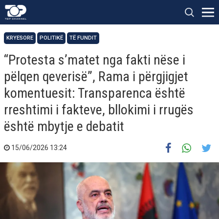
KRYESORE
POLITIKË
TË FUNDIT
“Protesta s’matet nga fakti nëse i
pëlqen qeverisë”, Rama i përgjigjet
komentuesit: Transparenca është
rreshtimi i fakteve, bllokimi i rrugës
është mbytje e debatit
15/06/2026 13:24