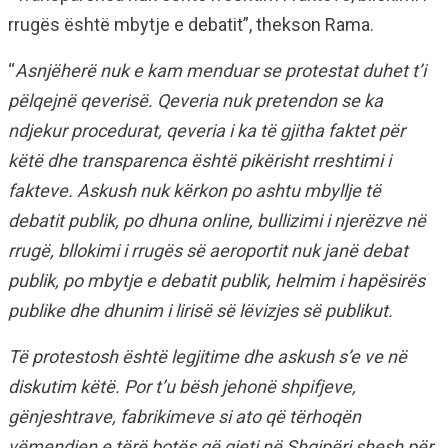
rrugës është mbytje e debatit”, thekson Rama.
“
Asnjëherë nuk e kam menduar se protestat duhet t’i
pëlqejnë qeverisë. Qeveria nuk pretendon se ka
ndjekur procedurat, qeveria i ka të gjitha faktet për
këtë dhe transparenca është pikërisht rreshtimi i
fakteve. Askush nuk kërkon po ashtu mbyllje të
debatit publik, po dhuna online, bullizimi i njerëzve në
rrugë, bllokimi i rrugës së aeroportit nuk janë debat
publik, po mbytje e debatit publik, helmim i hapësirës
publike dhe dhunim i lirisë së lëvizjes së publikut.
Të protestosh është legjitime dhe askush s’e ve në
diskutim këtë. Por t’u bësh jehonë shpifjeve,
gënjeshtrave, fabrikimeve si ato që tërhoqën
vëmendjen e tërë botës që gjeti në Shqipëri shesh për