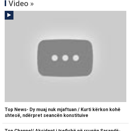
Video »
Top News- Dy muaj nuk mjaftuan / Kurti kërkon kohë
shtesë, ndërpret seancën konstituive
Top Channel/ Aksident i trefishë në rrugën Sarandë-