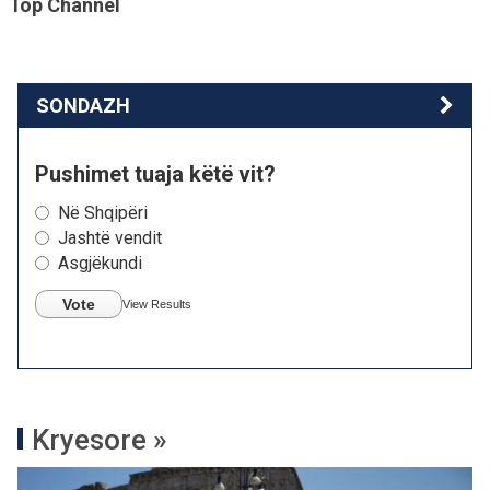
Top Channel
SONDAZH
Pushimet tuaja këtë vit?
Në Shqipëri
Jashtë vendit
Asgjëkundi
Vote
View Results
Kryesore »