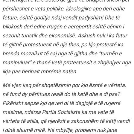
përsheshet e veta politike, ideologjike apo deri edhe
fetare, është goditje ndaj vendit padyshim! Dhe të
bllokosh deri edhe rrugën e aeroportit është cënim i
sezonit turistik dhe ekonomisë. Askush nuk i ka futur
të gjithë protestuesit në një thes, po kjo protestë ka
brenda mozaikut të saj nga të gjitha dhe “turmën e
manipuluar” e thanë vetë protestuesit e zhgënjyer nga
ikja pas berihait mbrëmë natën
Më vjen keq për shqetësimin por kjo është e vërteta,
në fund dy përfitues realë do të ketë dhe e di pse?
Pikërisht sepse kjo qeveri di të dëgjojë e të nxjerrë
mësime, ndërsa Partia Socialiste ka me vete të
vërteta të atilla, që njerëzit e zakonshëm të këtij vendi
i dinë shumë mirë. Në mbyllje, problemi nuk jane