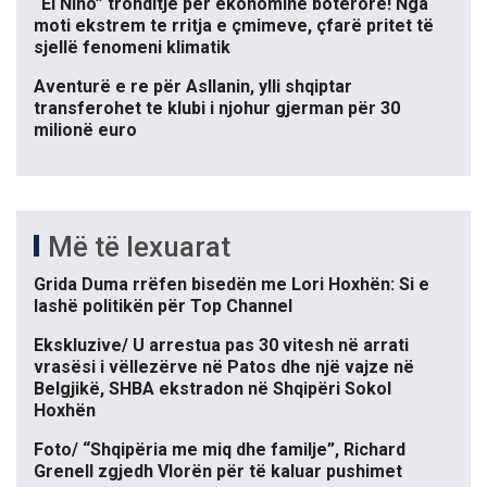
“El Niño” tronditje për ekonominë botërore! Nga
moti ekstrem te rritja e çmimeve, çfarë pritet të
sjellë fenomeni klimatik
Aventurë e re për Asllanin, ylli shqiptar
transferohet te klubi i njohur gjerman për 30
milionë euro
Më të lexuarat
Grida Duma rrëfen bisedën me Lori Hoxhën: Si e
lashë politikën për Top Channel
Ekskluzive/ U arrestua pas 30 vitesh në arrati
vrasësi i vëllezërve në Patos dhe një vajze në
Belgjikë, SHBA ekstradon në Shqipëri Sokol
Hoxhën
Foto/ “Shqipëria me miq dhe familje”, Richard
Grenell zgjedh Vlorën për të kaluar pushimet