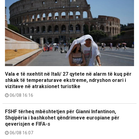
Vala e të nxehtit në Itali/ 27 qytete në alarm të kuq për
shkak të temperaturave ekstreme, ndryshon orari i
vizitave në atraksionet turistike
06/08 16:16
FSHF tërheq mbështetjen për Gianni Infantinon,
Shqipëria i bashkohet qëndrimeve europiane për
qeverisjen e FIFA-s
06/08 16:07