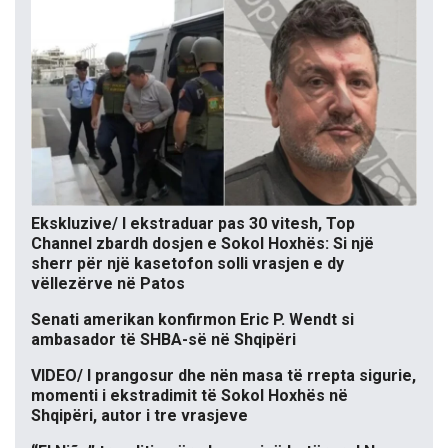
Ekskluzive/ I ekstraduar pas 30 vitesh, Top
Channel zbardh dosjen e Sokol Hoxhës: Si një
sherr për një kasetofon solli vrasjen e dy
vëllezërve në Patos
Senati amerikan konfirmon Eric P. Wendt si
ambasador të SHBA-së në Shqipëri
VIDEO/ I prangosur dhe nën masa të rrepta sigurie,
momenti i ekstradimit të Sokol Hoxhës në
Shqipëri, autor i tre vrasjeve