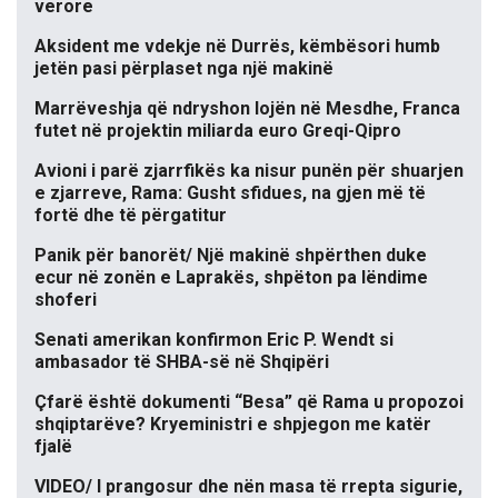
verore
Aksident me vdekje në Durrës, këmbësori humb
jetën pasi përplaset nga një makinë
Marrëveshja që ndryshon lojën në Mesdhe, Franca
futet në projektin miliarda euro Greqi-Qipro
Avioni i parë zjarrfikës ka nisur punën për shuarjen
e zjarreve, Rama: Gusht sfidues, na gjen më të
fortë dhe të përgatitur
Panik për banorët/ Një makinë shpërthen duke
ecur në zonën e Laprakës, shpëton pa lëndime
shoferi
Senati amerikan konfirmon Eric P. Wendt si
ambasador të SHBA-së në Shqipëri
Çfarë është dokumenti “Besa” që Rama u propozoi
shqiptarëve? Kryeministri e shpjegon me katër
fjalë
VIDEO/ I prangosur dhe nën masa të rrepta sigurie,