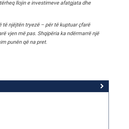
 tërheq llojin e investimeve afatgjata dhe
në të njëjtën tryezë – për të kuptuar çfarë
arë vjen më pas. Shqipëria ka ndërmarrë një
im punën që na pret.