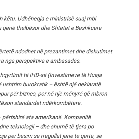
oh këtu. Udhëheqja e ministrisë suaj mbi
a qenë thelbësor dhe Shtetet e Bashkuara
 vërtetë ndodhet në prezantimet dhe diskutimet
ëra nga perspektiva e ambasadës.
hqyrtimit të IHD-së (Investimeve të Huaja
ë ushtrim burokratik – është një deklaratë
hapur për biznes, por në një mënyrë që mbron
otëson standardet ndërkombëtare.
– përfshirë ata amerikanë. Kompanitë
dhe teknologji – dhe shumë të tjera po
ojë për besim se rregullat janë të qarta, se