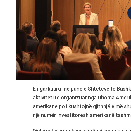
E ngarkuara me punë e Shteteve të Bashk
aktiviteti të organizuar nga Dhoma Ameri
amerikane po i kushtojnë gjithnjë e më s
një numër investitorësh amerikanë tashm
Diplomatja amerikane vlerësoi kuadrin e ri