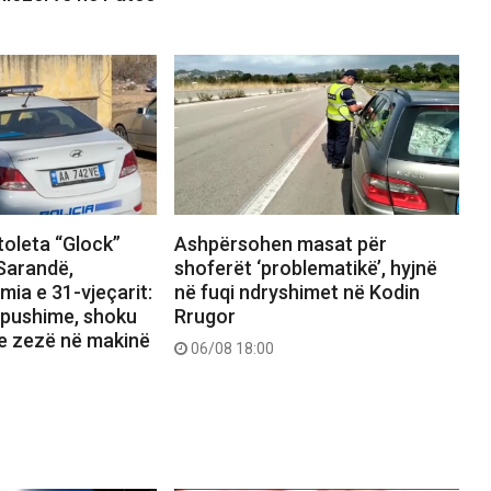
toleta “Glock”
Ashpërsohen masat për
 Sarandë,
shoferët ‘problematikë’, hyjnë
ia e 31-vjeçarit:
në fuqi ndryshimet në Kodin
 pushime, shoku
Rrugor
 e zezë në makinë
06/08 18:00