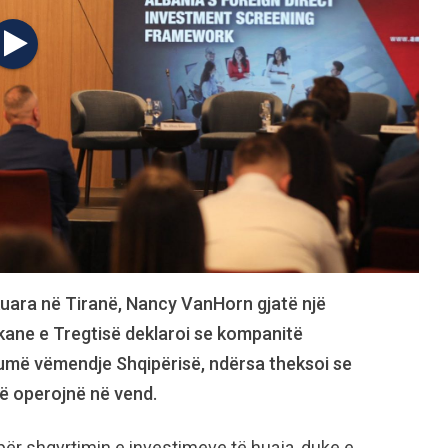
uara në Tiranë, Nancy VanHorn gjatë një
kane e Tregtisë deklaroi se kompanitë
humë vëmendje Shqipërisë, ndërsa theksoi se
ë operojnë në vend.
 për shqyrtimin e investimeve të huaja, duke e