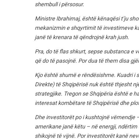
shembull i përsosur.
Ministre Ibrahimaj, është kënaqësi t’ju sh
mekanizmin e shqyrtimit të investimeve k
janë të krenara të qëndrojnë krah jush.
Pra, do të flas shkurt, sepse substanca e
që do të pasojnë. Por dua të them disa gj
Kjo është shumë e rëndësishme. Kuadri i s
Direkte) të Shqipërisë nuk është thjesht nj
strategjike. Tregon se Shqipëria është e 
interesat kombëtare të Shqipërisë dhe pl
Dhe investitorët po i kushtojnë vëmendje 
amerikane janë këtu – në energji, ndërtim 
shikojnë të vijnë. Por investitorët kanë nev