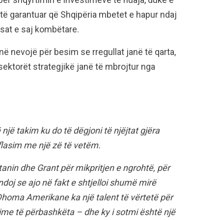
 të garantuar që Shqipëria mbetet e hapur ndaj
esat e saj kombëtare.
në nevojë për besim se rregullat janë të qarta,
sektorët strategjikë janë të mbrojtur nga
jë takim ku do të dëgjoni të njëjtat gjëra
 flasim me një zë të vetëm.
anin dhe Grant për mikpritjen e ngrohtë, për
oj se ajo në fakt e shtjelloi shumë mirë
Dhoma Amerikane ka një talent të vërtetë për
rime të përbashkëta – dhe ky i sotmi është një