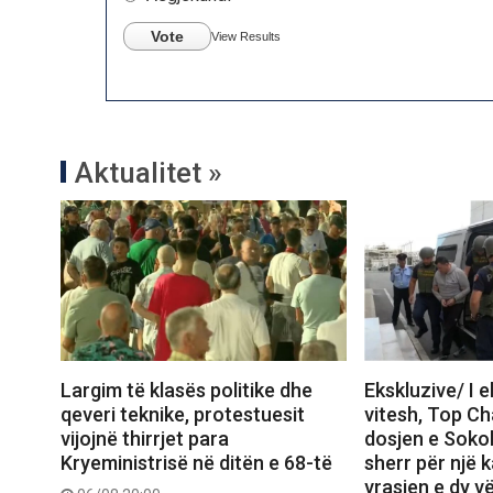
Vote
View Results
Aktualitet »
Largim të klasës politike dhe
Ekskluzive/ I 
qeveri teknike, protestuesit
vitesh, Top C
vijojnë thirrjet para
dosjen e Sokol
Kryeministrisë në ditën e 68-të
sherr për një k
vrasjen e dy v