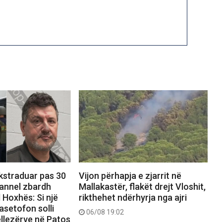
ekstraduar pas 30
Vijon përhapja e zjarrit në
hannel zbardh
Mallakastër, flakët drejt Vloshit,
 Hoxhës: Si një
rikthehet ndërhyrja nga ajri
asetofon solli
06/08 19:02
ëllezërve në Patos