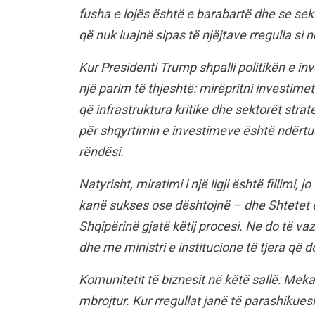
fusha e lojës është e barabartë dhe se sekt
që nuk luajnë sipas të njëjtave rregulla si n
Kur Presidenti Trump shpalli politikën e in
një parim të thjeshtë: mirëpritni investime
që infrastruktura kritike dhe sektorët strat
për shqyrtimin e investimeve është ndërtua
rëndësi.
Natyrisht, miratimi i një ligji është fillimi,
kanë sukses ose dështojnë – dhe Shtetet 
Shqipërinë gjatë këtij procesi. Ne do të 
dhe me ministri e institucione të tjera që do
Komunitetit të biznesit në këtë sallë: Mekan
mbrojtur. Kur rregullat janë të parashiku