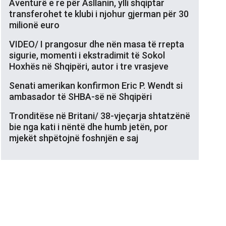
Aventurë e re për Asllanin, ylli shqiptar
transferohet te klubi i njohur gjerman për 30
milionë euro
VIDEO/ I prangosur dhe nën masa të rrepta
sigurie, momenti i ekstradimit të Sokol
Hoxhës në Shqipëri, autor i tre vrasjeve
Senati amerikan konfirmon Eric P. Wendt si
ambasador të SHBA-së në Shqipëri
Tronditëse në Britani/ 38-vjeçarja shtatzënë
bie nga kati i nëntë dhe humb jetën, por
mjekët shpëtojnë foshnjën e saj