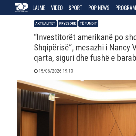
LAJME
VIDEO
SPORT
POP NEWS
PROGRAM
AKTUALITET
KRYESORE
TË FUNDIT
“Investitorët amerikanë po sho
Shqipërisë”, mesazhi i Nancy V
qarta, siguri dhe fushë e barab
15/06/2026 19:10