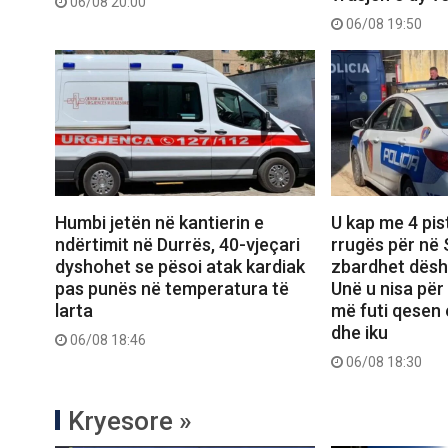
06/08 20:00
06/08 19:50
Humbi jetën në kantierin e
U kap me 4 pis
ndërtimit në Durrës, 40-vjeçari
rrugës për në
dyshohet se pësoi atak kardiak
zbardhet dëshm
pas punës në temperatura të
Unë u nisa për
larta
më futi qesen
dhe iku
06/08 18:46
06/08 18:30
Kryesore »