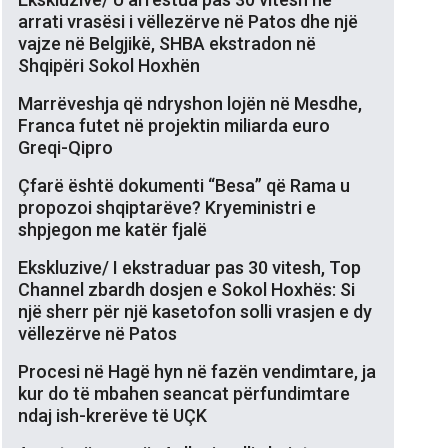
arrati vrasësi i vëllezërve në Patos dhe një
vajze në Belgjikë, SHBA ekstradon në
Shqipëri Sokol Hoxhën
Marrëveshja që ndryshon lojën në Mesdhe,
Franca futet në projektin miliarda euro
Greqi-Qipro
Çfarë është dokumenti “Besa” që Rama u
propozoi shqiptarëve? Kryeministri e
shpjegon me katër fjalë
Ekskluzive/ I ekstraduar pas 30 vitesh, Top
Channel zbardh dosjen e Sokol Hoxhës: Si
një sherr për një kasetofon solli vrasjen e dy
vëllezërve në Patos
Procesi në Hagë hyn në fazën vendimtare, ja
kur do të mbahen seancat përfundimtare
ndaj ish-krerëve të UÇK