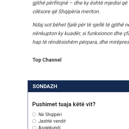
gjithë përfitojnë – dhe ky është mjedisi që
cilësore që Shqipëria meriton.
Ndaj sot bëhet fjalë për të sjellë të gjithë 
nënkupton ky kuadër, si funksionon dhe çf
hap të rëndësishëm përpara, dhe mirëpres
Top Channel
SONDAZH
Pushimet tuaja këtë vit?
Në Shqipëri
Jashtë vendit
Asgjëkundi