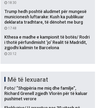
18:30
Trump hedh poshtë aludimet për mungesë
municionesh luftarake: Kush ka publikuar
deklarata tradhtare, të dënohet me burg
17:48
Kthesa e madhe e kampionit të botës/ Rodri
i thotë përfundimisht ‘jo’ Realit të Madridit,
zgjodhi kalimin te Barcelona
20:12
Më të lexuarat
Foto/ “Shqipëria me miq dhe familje”,
Richard Grenell zgjedh Vlorën për të kaluar
pushimet verore
Ekskluzive/ U arrestua pas 30 vitesh në