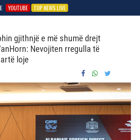
E
YOUTUBE
TOP NEWS LIVE
hin gjithnjë e më shumë drejt
anHorn: Nevojiten rregulla të
artë loje