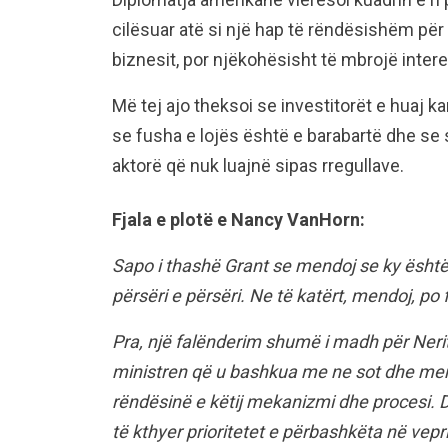
cilësuar atë si një hap të rëndësishëm për
biznesit, por njëkohësisht të mbrojë inter
Më tej ajo theksoi se investitorët e huaj ka
se fusha e lojës është e barabartë dhe se 
aktorë që nuk luajnë sipas rregullave.
Fjala e plotë e Nancy VanHorn:
Sapo i thashë Grant se mendoj se ky është n
përsëri e përsëri. Ne të katërt, mendoj, po
Pra, një falënderim shumë i madh për Nerit
ministren që u bashkua me ne sot dhe mend
rëndësinë e këtij mekanizmi dhe procesi. 
të kthyer prioritetet e përbashkëta në vep