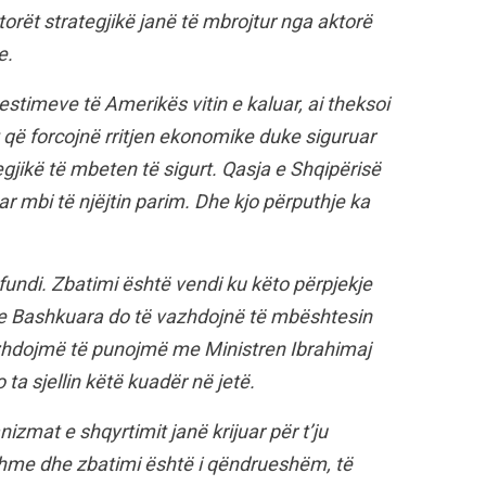
orët strategjikë janë të mbrojtur nga aktorë
e.
vestimeve të Amerikës vitin e kaluar, ai theksoi
t që forcojnë rritjen ekonomike duke siguruar
egjikë të mbeten të sigurt. Qasja e Shqipërisë
r mbi të njëjtin parim. Dhe kjo përputhje ka
 jo fundi. Zbatimi është vendi ku këto përpjekje
e Bashkuara do të vazhdojnë të mbështesin
vazhdojmë të punojmë me Ministren Ibrahimaj
 ta sjellin këtë kuadër në jetë.
izmat e shqyrtimit janë krijuar për t’ju
eshme dhe zbatimi është i qëndrueshëm, të