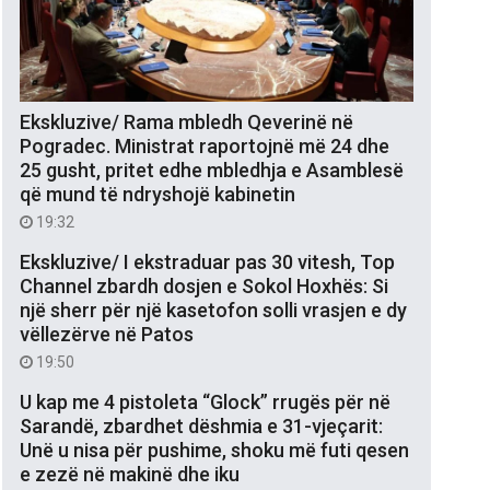
Ekskluzive/ Rama mbledh Qeverinë në
Pogradec. Ministrat raportojnë më 24 dhe
25 gusht, pritet edhe mbledhja e Asamblesë
që mund të ndryshojë kabinetin
19:32
Ekskluzive/ I ekstraduar pas 30 vitesh, Top
Channel zbardh dosjen e Sokol Hoxhës: Si
një sherr për një kasetofon solli vrasjen e dy
vëllezërve në Patos
19:50
U kap me 4 pistoleta “Glock” rrugës për në
Sarandë, zbardhet dëshmia e 31-vjeçarit:
Unë u nisa për pushime, shoku më futi qesen
e zezë në makinë dhe iku