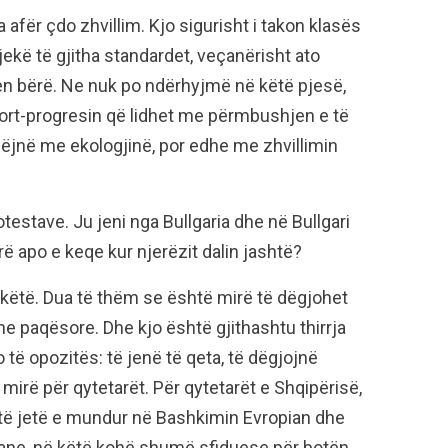
fër çdo zhvillim. Kjo sigurisht i takon klasës
jekë të gjitha standardet, veçanërisht ato
hen bërë. Ne nuk po ndërhyjmë në këtë pjesë,
aport-progresin që lidhet me përmbushjen e të
bëjnë me ekologjinë, por edhe me zhvillimin
otestave. Ju jeni nga Bullgaria dhe në Bullgari
ë apo e keqe kur njerëzit dalin jashtë?
ëtë. Dua të thëm se është mirë të dëgjohet
dhe paqësore. Dhe kjo është gjithashtu thirrja
o të opozitës: të jenë të qeta, të dëgjojnë
 mirë për qytetarët. Për qytetarët e Shqipërisë,
 të jetë e mundur në Bashkimin Evropian dhe
iane, në këtë kohë shumë sfiduese për botën.