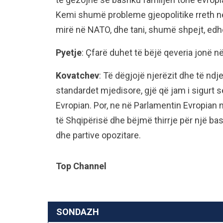
Kemi shumë probleme gjeopolitike rreth n
mirë në NATO, dhe tani, shumë shpejt, edh
Pyetje
: Çfarë duhet të bëjë qeveria jonë n
Kovatchev
: Të dëgjojë njerëzit dhe të ndje
standardet mjedisore, gjë që jam i sigurt s
Evropian. Por, ne në Parlamentin Evropian
të Shqipërisë dhe bëjmë thirrje për një b
dhe partive opozitare.
Top Channel
SONDAZH