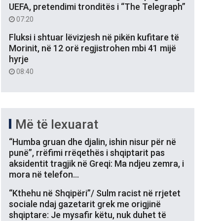
UEFA, pretendimi tronditës i “The Telegraph”
07:20
Fluksi i shtuar lëvizjesh në pikën kufitare të
Morinit, në 12 orë regjistrohen mbi 41 mijë
hyrje
08:40
Më të lexuarat
“Humba gruan dhe djalin, ishin nisur për në
punë”, rrëfimi rrëqethës i shqiptarit pas
aksidentit tragjik në Greqi: Ma ndjeu zemra, i
mora në telefon…
“Kthehu në Shqipëri”/ Sulm racist në rrjetet
sociale ndaj gazetarit grek me origjinë
shqiptare: Je mysafir këtu, nuk duhet të