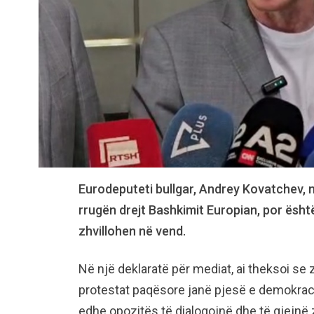
Eurodeputeti bullgar, Andrey Kovatchev, n
rrugën drejt Bashkimit Europian, por ësht
zhvillohen në vend.
Në një deklaratë për mediat, ai theksoi se 
protestat paqësore janë pjesë e demokracis
edhe opozitës të dialogojnë dhe të gjejnë z