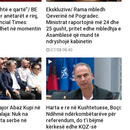
htë e qartë”/ BE
Ekskluzive/ Rama mbledh
 anëtarët e rinj,
Qeverinë në Pogradec.
ncial Times:
Ministrat raportojnë më 24 dhe
dhet në momentin
25 gusht, pritet edhe mbledhja e
Asamblesë që mund të
ndryshojë kabinetin
07/08 08:40
ajor Abaz Kupi në
Harta e re në Kushtetuese, Boçi:
alaja: Nuk na
Ndihmë ndërkombëtarëve për
ata serbe në
referendum, do t’i bëjmë
kërkesë edhe KQZ-së