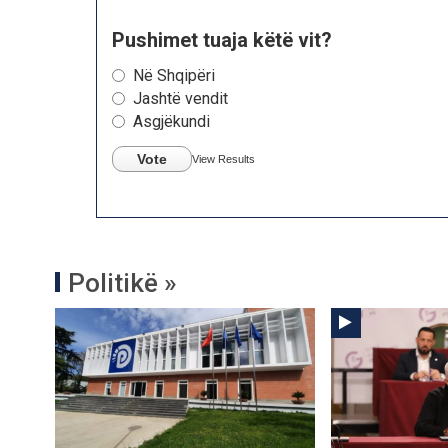
Pushimet tuaja këtë vit?
Në Shqipëri
Jashtë vendit
Asgjëkundi
Vote
View Results
Politikë »