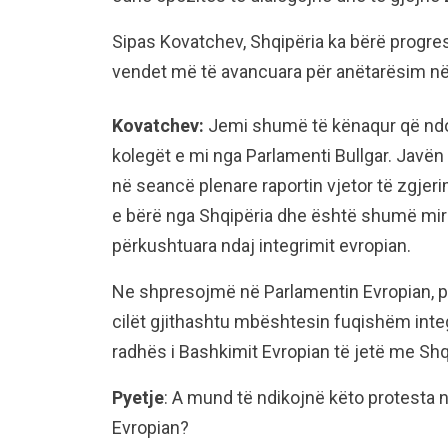
Sipas Kovatchev, Shqipëria ka bërë progre
vendet më të avancuara për anëtarësim në
Kovatchev:
Jemi shumë të kënaqur që ndo
kolegët e mi nga Parlamenti Bullgar. Javë
në seancë plenare raportin vjetor të zgjer
e bërë nga Shqipëria dhe është shumë mirë 
përkushtuara ndaj integrimit evropian.
Ne shpresojmë në Parlamentin Evropian, po
cilët gjithashtu mbështesin fuqishëm integ
radhës i Bashkimit Evropian të jetë me Shq
Pyetje
: A mund të ndikojnë këto protesta 
Evropian?