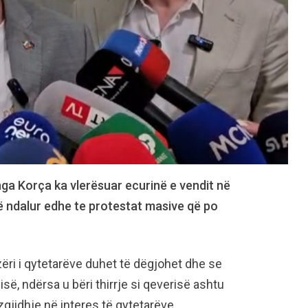
ga Korça ka vlerësuar ecurinë e vendit në
ë ndalur edhe te protestat masive që po
zëri i qytetarëve duhet të dëgjohet dhe se
ë, ndërsa u bëri thirrje si qeverisë ashtu
gjidhje në interes të qytetarëve.