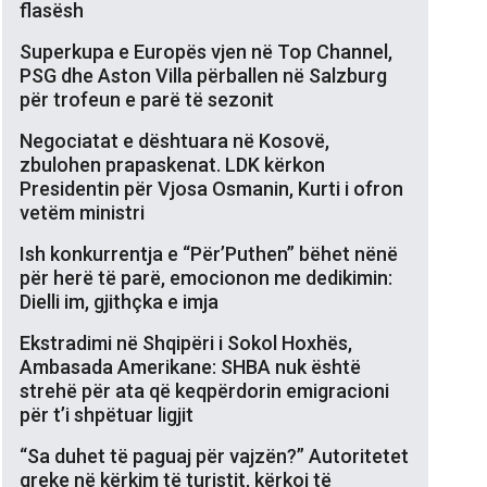
flasësh
Superkupa e Europës vjen në Top Channel,
PSG dhe Aston Villa përballen në Salzburg
për trofeun e parë të sezonit
Negociatat e dështuara në Kosovë,
zbulohen prapaskenat. LDK kërkon
Presidentin për Vjosa Osmanin, Kurti i ofron
vetëm ministri
Ish konkurrentja e “Për’Puthen” bëhet nënë
për herë të parë, emocionon me dedikimin:
Dielli im, gjithçka e imja
Ekstradimi në Shqipëri i Sokol Hoxhës,
Ambasada Amerikane: SHBA nuk është
strehë për ata që keqpërdorin emigracioni
për t’i shpëtuar ligjit
“Sa duhet të paguaj për vajzën?” Autoritetet
greke në kërkim të turistit, kërkoi të