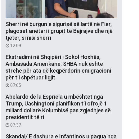
Sherri në burgun e sigurisë së lartë në Fier,
plagoset anëtari i grupit të Bajrajve dhe një
tjetër, si nisi sherri
12:09
Ekstradimi në Shqipëri i Sokol Hoxhës,
Ambasada Amerikane: SHBA nuk është
strehë për ata që keqpërdorin emigracioni
për t’i shpëtuar ligjit
07:05
Abelardo de la Espriela u mbështet nga
Trump, Uashingtoni planifikon t’i ofrojë 1
miliard dollarë Kolumbisë pas zgjedhjes së
presidentit të ri
07:37
Skandal/ E dashura e Infantinos u pagua nga