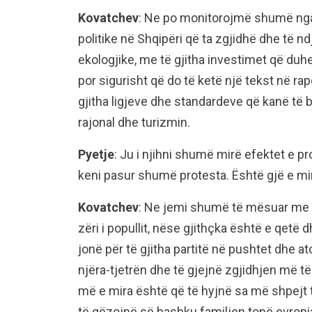
Kovatchev
: Ne po monitorojmë shumë nga a
politike në Shqipëri që ta zgjidhë dhe të nd
ekologjike, me të gjitha investimet që du
por sigurisht që do të ketë një tekst në r
gjitha ligjeve dhe standardeve që kanë të 
rajonal dhe turizmin.
Pyetje
: Ju i njihni shumë mirë efektet e pr
keni pasur shumë protesta. Është gjë e mir
Kovatchev
: Ne jemi shumë të mësuar me k
zëri i popullit, nëse gjithçka është e qetë 
jonë për të gjitha partitë në pushtet dhe at
njëra-tjetrën dhe të gjejnë zgjidhjen më të
më e mira është që të hyjnë sa më shpejt
të gëzojnë së bashku familjen tonë evrop