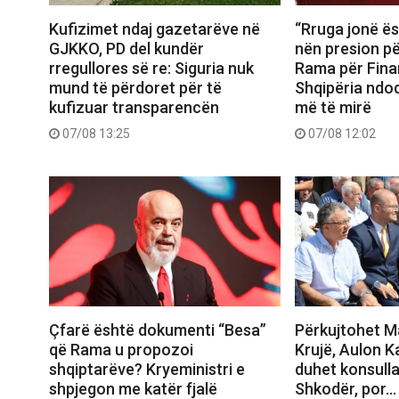
Kufizimet ndaj gazetarëve në
“Rruga jonë ës
GJKKO, PD del kundër
nën presion për
rregullores së re: Siguria nuk
Rama për Fina
mund të përdoret për të
Shqipëria ndo
kufizuar transparencën
më të mirë
07/08 13:25
07/08 12:02
Çfarë është dokumenti “Besa”
Përkujtohet M
që Rama u propozoi
Krujë, Aulon K
shqiptarëve? Kryeministri e
duhet konsull
shpjegon me katër fjalë
Shkodër, por…