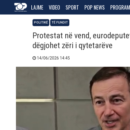
LAJME
VIDEO
SPORT
POP NEWS
PROGRAM
POLITIKË
TË FUNDIT
Protestat në vend, eurodeputet
dëgjohet zëri i qytetarëve
14/06/2026 14:45