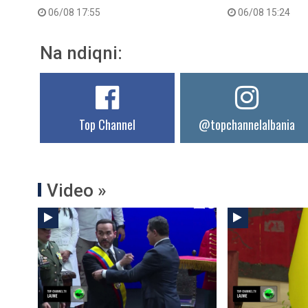
06/08 17:55
06/08 15:24
Na ndiqni:
Top Channel
@topchannelalbania
Video »