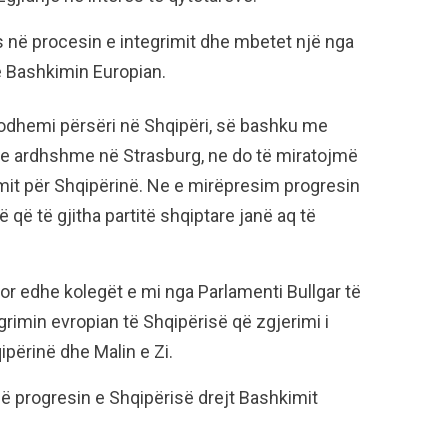
s në procesin e integrimit dhe mbetet një nga
 Bashkimin Europian.
dhemi përsëri në Shqipëri, së bashku me
n e ardhshme në Strasburg, ne do të miratojmë
imit për Shqipërinë. Ne e mirëpresim progresin
që të gjitha partitë shqiptare janë aq të
r edhe kolegët e mi nga Parlamenti Bullgar të
rimin evropian të Shqipërisë që zgjerimi i
ipërinë dhe Malin e Zi.
në progresin e Shqipërisë drejt Bashkimit