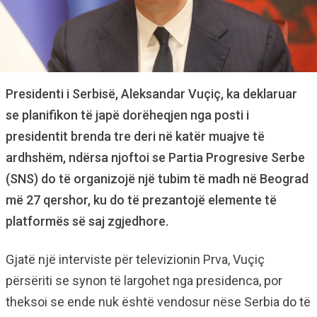
Presidenti i Serbisë, Aleksandar Vuçiç, ka deklaruar
se planifikon të japë dorëheqjen nga posti i
presidentit brenda tre deri në katër muajve të
ardhshëm, ndërsa njoftoi se Partia Progresive Serbe
(SNS) do të organizojë një tubim të madh në Beograd
më 27 qershor, ku do të prezantojë elemente të
platformës së saj zgjedhore.
Gjatë një interviste për televizionin Prva, Vuçiç
përsëriti se synon të largohet nga presidenca, por
theksoi se ende nuk është vendosur nëse Serbia do të