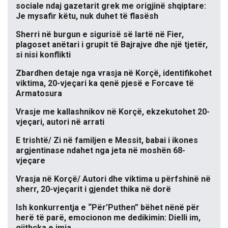
sociale ndaj gazetarit grek me origjinë shqiptare:
Je mysafir këtu, nuk duhet të flasësh
Sherri në burgun e sigurisë së lartë në Fier,
plagoset anëtari i grupit të Bajrajve dhe një tjetër,
si nisi konflikti
Zbardhen detaje nga vrasja në Korçë, identifikohet
viktima, 20-vjeçari ka qenë pjesë e Forcave të
Armatosura
Vrasje me kallashnikov në Korçë, ekzekutohet 20-
vjeçari, autori në arrati
E trishtë/ Zi në familjen e Messit, babai i ikones
argjentinase ndahet nga jeta në moshën 68-
vjeçare
Vrasja në Korçë/ Autori dhe viktima u përfshinë në
sherr, 20-vjeçarit i gjendet thika në dorë
Ish konkurrentja e “Për’Puthen” bëhet nënë për
herë të parë, emocionon me dedikimin: Dielli im,
gjithçka e imja