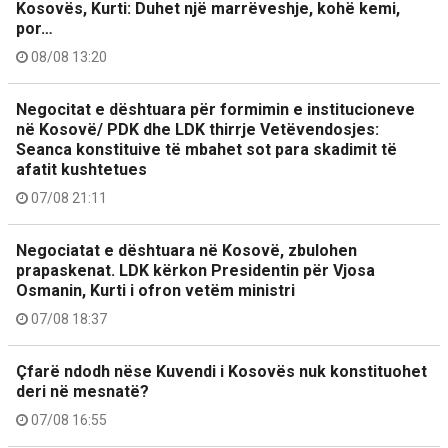
Kosovës, Kurti: Duhet një marrëveshje, kohë kemi,
por…
08/08 13:20
Negocitat e dështuara për formimin e institucioneve
në Kosovë/ PDK dhe LDK thirrje Vetëvendosjes:
Seanca konstituive të mbahet sot para skadimit të
afatit kushtetues
07/08 21:11
Negociatat e dështuara në Kosovë, zbulohen
prapaskenat. LDK kërkon Presidentin për Vjosa
Osmanin, Kurti i ofron vetëm ministri
07/08 18:37
Çfarë ndodh nëse Kuvendi i Kosovës nuk konstituohet
deri në mesnatë?
07/08 16:55