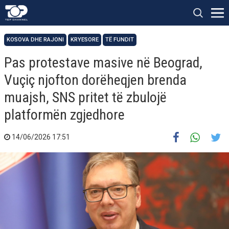
KOSOVA DHE RAJONI
KRYESORE
TË FUNDIT
Pas protestave masive në Beograd,
Vuçiç njofton dorëheqjen brenda
muajsh, SNS pritet të zbulojë
platformën zgjedhore
14/06/2026 17:51