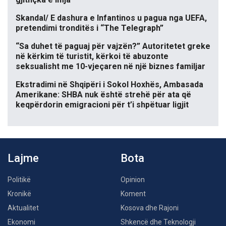
Skandal/ E dashura e Infantinos u pagua nga UEFA,
pretendimi tronditës i “The Telegraph”
“Sa duhet të paguaj për vajzën?” Autoritetet greke
në kërkim të turistit, kërkoi të abuzonte
seksualisht me 10-vjeçaren në një biznes familjar
Ekstradimi në Shqipëri i Sokol Hoxhës, Ambasada
Amerikane: SHBA nuk është strehë për ata që
keqpërdorin emigracioni për t’i shpëtuar ligjit
Lajme
Bota
Politikë
Opinion
Kronikë
Koment
Aktualitet
Kosova dhe Rajoni
Ekonomi
Shkencë dhe Teknologji