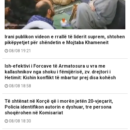
Irani publikon videon e rrallë të liderit suprem, shtohen
pikëpyetjet për shëndetin e Mojtaba Khameneit
08/08 19:21
Ish-efektivi i Forcave të Armatosura u vra me
kallashnikov nga shoku i fëmijërisë, zv. drejtori i
Hetimit: Kishin konflikt të mbartur prej disa kohësh
08/08 18:58
Të shtënat në Korçë që i morën jetën 20-vjeçarit,
Policia identifikon autorin e dyshuar, tre persona
shoqërohen në Komisariat
08/08 18:30