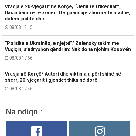
Vrasja e 20-vjeçarit në Korçë/ “Jemi të frikësuar”,
flasin banorët e zonës: Dëgjuam një zhurmë të madhe,
dolëm jashtë dhe…
08/08 18:15
“Politika e Ukrainës, e njëjtë”/ Zelensky takim me
Vuçiçin, s’ndryshon qëndrim: Nuk do ta njohim Kosovën
08/08 17:56
Vrasja në Korçë/ Autori dhe viktima u përfshinë në
sherr, 20-vjeçarit i gjendet thika në dorë
08/08 17:46
Na ndiqni: