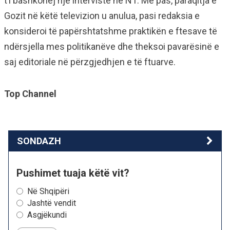
t’i bashkohej një interviste në N1. Më pas, paraqitja e
Gozit në këtë televizion u anulua, pasi redaksia e
konsideroi të papërshtatshme praktikën e ftesave të
ndërsjella mes politikanëve dhe theksoi pavarësinë e
saj editoriale në përzgjedhjen e të ftuarve.
Top Channel
SONDAZH
Pushimet tuaja këtë vit?
Në Shqipëri
Jashtë vendit
Asgjëkundi