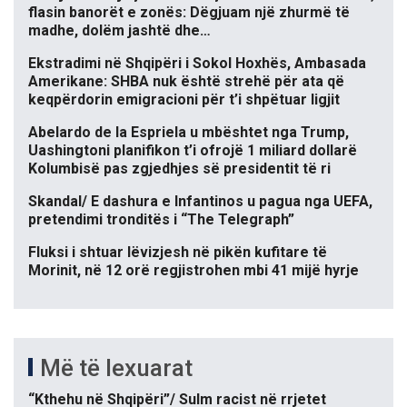
flasin banorët e zonës: Dëgjuam një zhurmë të
madhe, dolëm jashtë dhe…
Ekstradimi në Shqipëri i Sokol Hoxhës, Ambasada
Amerikane: SHBA nuk është strehë për ata që
keqpërdorin emigracioni për t’i shpëtuar ligjit
Abelardo de la Espriela u mbështet nga Trump,
Uashingtoni planifikon t’i ofrojë 1 miliard dollarë
Kolumbisë pas zgjedhjes së presidentit të ri
Skandal/ E dashura e Infantinos u pagua nga UEFA,
pretendimi tronditës i “The Telegraph”
Fluksi i shtuar lëvizjesh në pikën kufitare të
Morinit, në 12 orë regjistrohen mbi 41 mijë hyrje
Më të lexuarat
“Kthehu në Shqipëri”/ Sulm racist në rrjetet