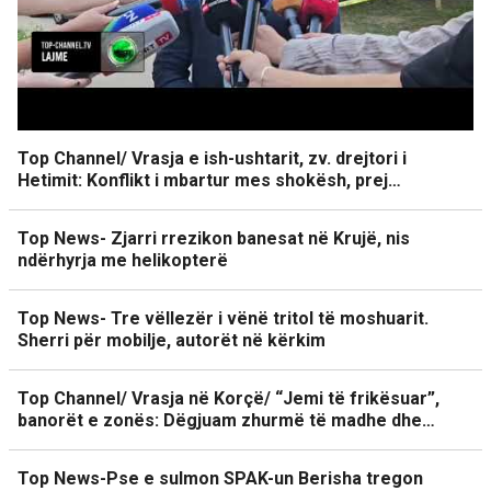
Top Channel/ Vrasja e ish-ushtarit, zv. drejtori i
Hetimit: Konflikt i mbartur mes shokësh, prej…
Top News- Zjarri rrezikon banesat në Krujë, nis
ndërhyrja me helikopterë
Top News- Tre vëllezër i vënë tritol të moshuarit.
Sherri për mobilje, autorët në kërkim
Top Channel/ Vrasja në Korçë/ “Jemi të frikësuar”,
banorët e zonës: Dëgjuam zhurmë të madhe dhe…
Top News-Pse e sulmon SPAK-un Berisha tregon