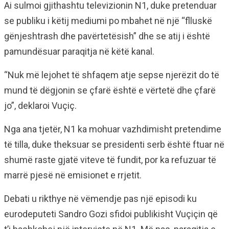
Ai sulmoi gjithashtu televizionin N1, duke pretenduar
se publiku i këtij mediumi po mbahet në një “flluskë
gënjeshtrash dhe pavërtetësish” dhe se atij i është
pamundësuar paraqitja në këtë kanal.
“Nuk më lejohet të shfaqem atje sepse njerëzit do të
mund të dëgjonin se çfarë është e vërtetë dhe çfarë
jo”, deklaroi Vuçiç.
Nga ana tjetër, N1 ka mohuar vazhdimisht pretendime
të tilla, duke theksuar se presidenti serb është ftuar në
shumë raste gjatë viteve të fundit, por ka refuzuar të
marrë pjesë në emisionet e rrjetit.
Debati u rikthye në vëmendje pas një episodi ku
eurodeputeti Sandro Gozi sfidoi publikisht Vuçiçin që