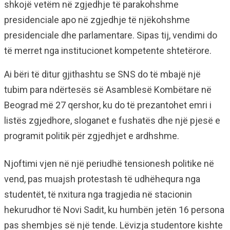
shkojë vetëm në zgjedhje të parakohshme
presidenciale apo në zgjedhje të njëkohshme
presidenciale dhe parlamentare. Sipas tij, vendimi do
të merret nga institucionet kompetente shtetërore.
Ai bëri të ditur gjithashtu se SNS do të mbajë një
tubim para ndërtesës së Asamblesë Kombëtare në
Beograd më 27 qershor, ku do të prezantohet emri i
listës zgjedhore, sloganet e fushatës dhe një pjesë e
programit politik për zgjedhjet e ardhshme.
Njoftimi vjen në një periudhë tensionesh politike në
vend, pas muajsh protestash të udhëhequra nga
studentët, të nxitura nga tragjedia në stacionin
hekurudhor të Novi Sadit, ku humbën jetën 16 persona
pas shembjes së një tende. Lëvizja studentore kishte