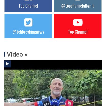
Top Channel
@topchannelalbania
@tchbreakingnews
Top Channel
Video »