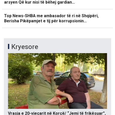
arsyen Që kur nisi të bëhej gardian…
Top News-SHBA me ambasador të ri në Shqipëri,
Berisha Pikëpamjet e tij për korrupsionin…
Kryesore
Vrasja e 20-vjeçarit në Korçë/ “Jemi të frikësuar”,