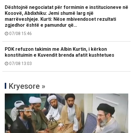
Dështojnë negociatat për formimin e institucioneve në
Kosovë, Abdixhiku: Jemi shumë larg një
marrëveshjeje. Kurti: Nëse mbivendoset rezultati
zgjedhor është e pamundur që…
07/08 15:46
PDK refuzon takimin me Albin Kurtin, i kërkon
konstituimin e Kuvendit brenda afatit kushtetues
07/08 13:03
Kryesore »