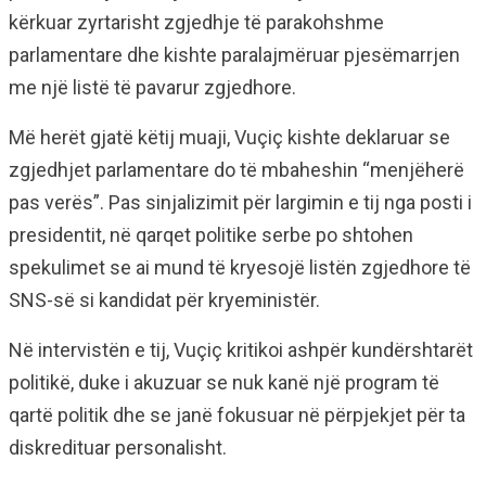
kërkuar zyrtarisht zgjedhje të parakohshme
parlamentare dhe kishte paralajmëruar pjesëmarrjen
me një listë të pavarur zgjedhore.
Më herët gjatë këtij muaji, Vuçiç kishte deklaruar se
zgjedhjet parlamentare do të mbaheshin “menjëherë
pas verës”. Pas sinjalizimit për largimin e tij nga posti i
presidentit, në qarqet politike serbe po shtohen
spekulimet se ai mund të kryesojë listën zgjedhore të
SNS-së si kandidat për kryeministër.
Në intervistën e tij, Vuçiç kritikoi ashpër kundërshtarët
politikë, duke i akuzuar se nuk kanë një program të
qartë politik dhe se janë fokusuar në përpjekjet për ta
diskredituar personalisht.