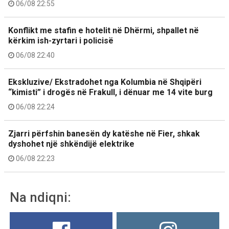
06/08 22:55
Konflikt me stafin e hotelit në Dhërmi, shpallet në
kërkim ish-zyrtari i policisë
06/08 22:40
Ekskluzive/ Ekstradohet nga Kolumbia në Shqipëri
“kimisti” i drogës në Frakull, i dënuar me 14 vite burg
06/08 22:24
Zjarri përfshin banesën dy katëshe në Fier, shkak
dyshohet një shkëndijë elektrike
06/08 22:23
Na ndiqni: