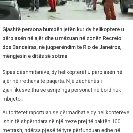
Gjashtë persona humbën jetën kur dy helikopterë u
përplasën në ajër dhe u rrëzuan në zonën Recreio
dos Bandeiras, në jugperëndim të Rio de Janeiros,
mëngjesin e ditës së sotme.
Sipas dëshmitarëve, dy helikopterët u përplasën në
ajër në rrethana të paqarta. Një zëdhënës i
zjarrfikësve tha se asnjë nga personat në bord nuk
mbijetoi.
Autoritetet raportuan se gërmadhat e dy helikopterëve
ishin të shpërndara në një rreze prej të paktën 100
metrash, ndërsa pjesë të tyre përfunduan edhe në