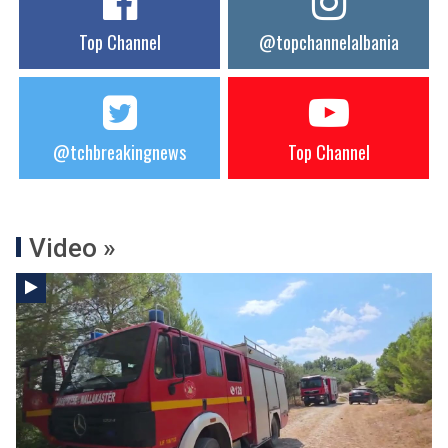
Top Channel
@topchannelalbania
@tchbreakingnews
Top Channel
Video »