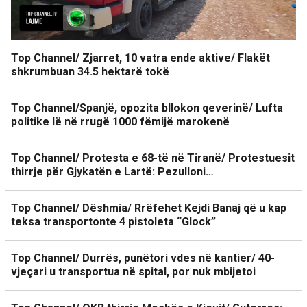
Top Channel/ Zjarret, 10 vatra ende aktive/ Flakët
shkrumbuan 34.5 hektarë tokë
Top Channel/Spanjë, opozita bllokon qeverinë/ Lufta
politike lë në rrugë 1000 fëmijë marokenë
Top Channel/ Protesta e 68-të në Tiranë/ Protestuesit
thirrje për Gjykatën e Lartë: Pezulloni…
Top Channel/ Dëshmia/ Rrëfehet Kejdi Banaj që u kap
teksa transportonte 4 pistoleta “Glock”
Top Channel/ Durrës, punëtori vdes në kantier/ 40-
vjeçari u transportua në spital, por nuk mbijetoi