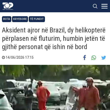
BOTA
KRYESORE
TË FUNDIT
Aksident ajror në Brazil, dy helikopterë
përplasen në fluturim, humbin jetën të
gjithë personat që ishin në bord
14/06/2026 17:15