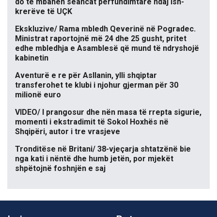
do të mbahen seancat përfundimtare ndaj ish-
krerëve të UÇK
Ekskluzive/ Rama mbledh Qeverinë në Pogradec.
Ministrat raportojnë më 24 dhe 25 gusht, pritet
edhe mbledhja e Asamblesë që mund të ndryshojë
kabinetin
Aventurë e re për Asllanin, ylli shqiptar
transferohet te klubi i njohur gjerman për 30
milionë euro
VIDEO/ I prangosur dhe nën masa të rrepta sigurie,
momenti i ekstradimit të Sokol Hoxhës në
Shqipëri, autor i tre vrasjeve
Tronditëse në Britani/ 38-vjeçarja shtatzënë bie
nga kati i nëntë dhe humb jetën, por mjekët
shpëtojnë foshnjën e saj