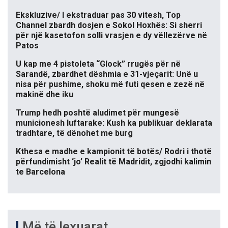
Ekskluzive/ I ekstraduar pas 30 vitesh, Top
Channel zbardh dosjen e Sokol Hoxhës: Si sherri
për një kasetofon solli vrasjen e dy vëllezërve në
Patos
U kap me 4 pistoleta “Glock” rrugës për në
Sarandë, zbardhet dëshmia e 31-vjeçarit: Unë u
nisa për pushime, shoku më futi qesen e zezë në
makinë dhe iku
Trump hedh poshtë aludimet për mungesë
municionesh luftarake: Kush ka publikuar deklarata
tradhtare, të dënohet me burg
Kthesa e madhe e kampionit të botës/ Rodri i thotë
përfundimisht ‘jo’ Realit të Madridit, zgjodhi kalimin
te Barcelona
Më të lexuarat