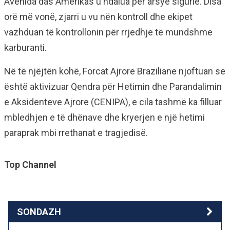
Avenida das Amerikas u ndalua për arsye sigurie. Disa
orë më vonë, zjarri u vu nën kontroll dhe ekipet
vazhduan të kontrollonin për rrjedhje të mundshme
karburanti.
Në të njëjtën kohë, Forcat Ajrore Braziliane njoftuan se
është aktivizuar Qendra për Hetimin dhe Parandalimin
e Aksidenteve Ajrore (CENIPA), e cila tashmë ka filluar
mbledhjen e të dhënave dhe kryerjen e një hetimi
paraprak mbi rrethanat e tragjedisë.
Top Channel
SONDAZH