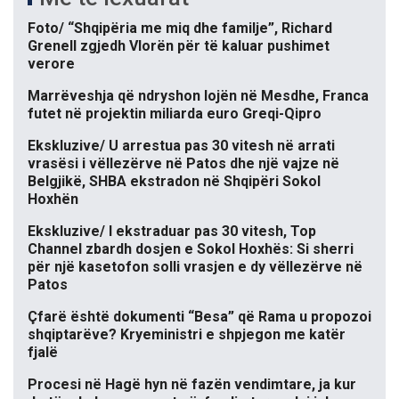
Foto/ “Shqipëria me miq dhe familje”, Richard
Grenell zgjedh Vlorën për të kaluar pushimet
verore
Marrëveshja që ndryshon lojën në Mesdhe, Franca
futet në projektin miliarda euro Greqi-Qipro
Ekskluzive/ U arrestua pas 30 vitesh në arrati
vrasësi i vëllezërve në Patos dhe një vajze në
Belgjikë, SHBA ekstradon në Shqipëri Sokol
Hoxhën
Ekskluzive/ I ekstraduar pas 30 vitesh, Top
Channel zbardh dosjen e Sokol Hoxhës: Si sherri
për një kasetofon solli vrasjen e dy vëllezërve në
Patos
Çfarë është dokumenti “Besa” që Rama u propozoi
shqiptarëve? Kryeministri e shpjegon me katër
fjalë
Procesi në Hagë hyn në fazën vendimtare, ja kur