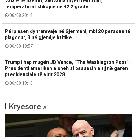
Vala e të nxehtit, Sllovakia thyen rekordin,
temperaturat shkojnë në 42.2 gradë
06/08 20:14
Përplasen dy tramvaje në Gjermani, mbi 20 persona të
plagosur, 3 në gjendje kritike
06/08 19:57
Trump i hap rrugën JD Vance, “The Washington Post”:
Presidenti amerikan e sheh si pasuesin e tij në garën
presidenciale të vitit 2028
06/08 19:10
Kryesore »