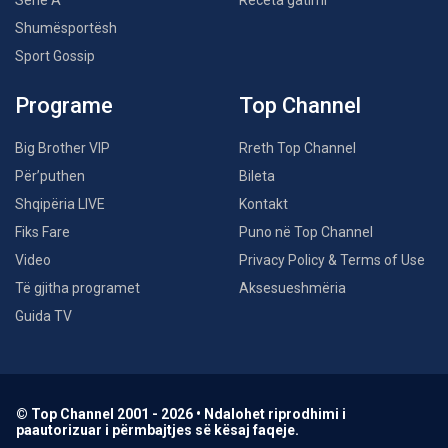
Serie A
Receta gatimi
Shumësportësh
Sport Gossip
Programe
Top Channel
Big Brother VIP
Rreth Top Channel
Për’puthen
Bileta
Shqipëria LIVE
Kontakt
Fiks Fare
Puno në Top Channel
Video
Privacy Policy & Terms of Use
Të gjitha programet
Aksesueshmëria
Guida TV
© Top Channel 2001 - 2026 • Ndalohet riprodhimi i
paautorizuar i përmbajtjes së kësaj faqeje.