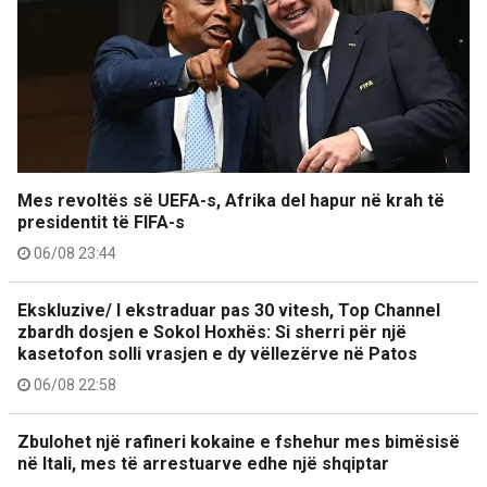
Mes revoltës së UEFA-s, Afrika del hapur në krah të
presidentit të FIFA-s
06/08 23:44
Ekskluzive/ I ekstraduar pas 30 vitesh, Top Channel
zbardh dosjen e Sokol Hoxhës: Si sherri për një
kasetofon solli vrasjen e dy vëllezërve në Patos
06/08 22:58
Zbulohet një rafineri kokaine e fshehur mes bimësisë
në Itali, mes të arrestuarve edhe një shqiptar