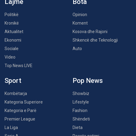
Lajme
Bota
Politikë
Opinion
Kronikë
Koment
Aktualitet
Kosova dhe Rajoni
Ekonomi
Shkencë dhe Teknologji
Sociale
Auto
Video
Top News LIVE
Sport
Pop News
Kombëtarja
Showbiz
Kategoria Superiore
Lifestyle
Kategoria e Parë
Fashion
Premier League
Shëndeti
La Liga
Dieta