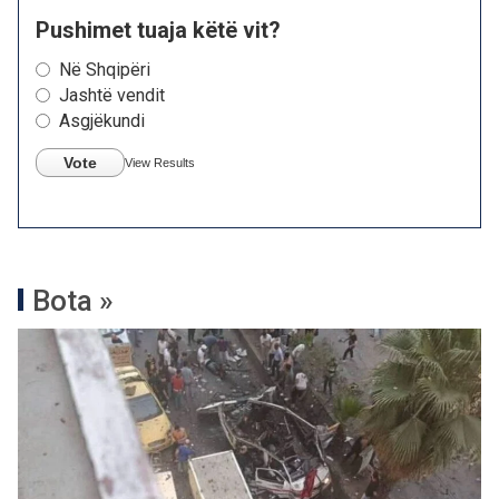
Pushimet tuaja këtë vit?
Në Shqipëri
Jashtë vendit
Asgjëkundi
Vote
View Results
Bota »