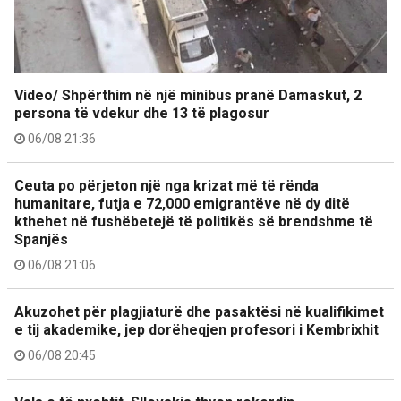
Video/ Shpërthim në një minibus pranë Damaskut, 2
persona të vdekur dhe 13 të plagosur
06/08 21:36
Ceuta po përjeton një nga krizat më të rënda
humanitare, futja e 72,000 emigrantëve në dy ditë
kthehet në fushëbetejë të politikës së brendshme të
Spanjës
06/08 21:06
Akuzohet për plagjiaturë dhe pasaktësi në kualifikimet
e tij akademike, jep dorëheqjen profesori i Kembrixhit
06/08 20:45