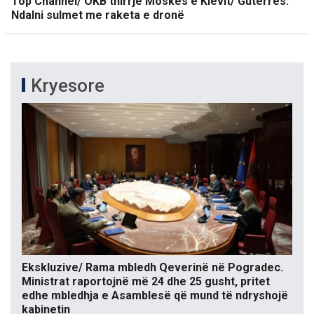
Top Channel/ OKB thirrje Moskës e Kievit/ Guterres:
Ndalni sulmet me raketa e dronë
Kryesore
Ekskluzive/ Rama mbledh Qeverinë në Pogradec.
Ministrat raportojnë më 24 dhe 25 gusht, pritet
edhe mbledhja e Asamblesë që mund të ndryshojë
kabinetin