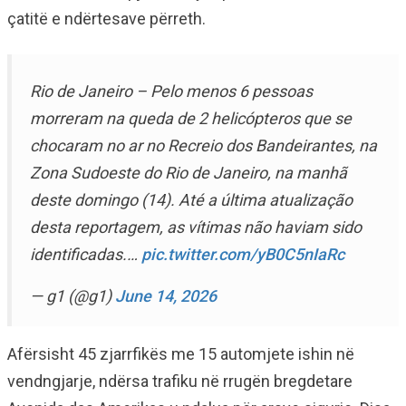
çatitë e ndërtesave përreth.
Rio de Janeiro – Pelo menos 6 pessoas
morreram na queda de 2 helicópteros que se
chocaram no ar no Recreio dos Bandeirantes, na
Zona Sudoeste do Rio de Janeiro, na manhã
deste domingo (14). Até a última atualização
desta reportagem, as vítimas não haviam sido
identificadas.…
pic.twitter.com/yB0C5nIaRc
— g1 (@g1)
June 14, 2026
Afërsisht 45 zjarrfikës me 15 automjete ishin në
vendngjarje, ndërsa trafiku në rrugën bregdetare