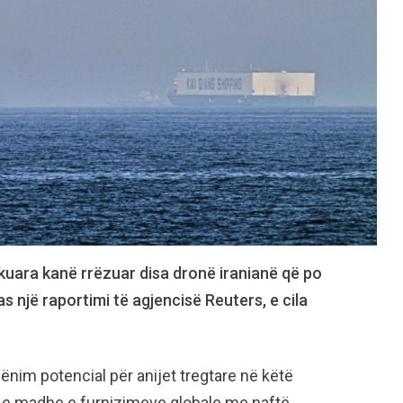
uara kanë rrëzuar disa dronë iranianë që po
s një raportimi të agjencisë Reuters, e cila
cënim potencial për anijet tregtare në këtë
ë e madhe e furnizimeve globale me naftë.