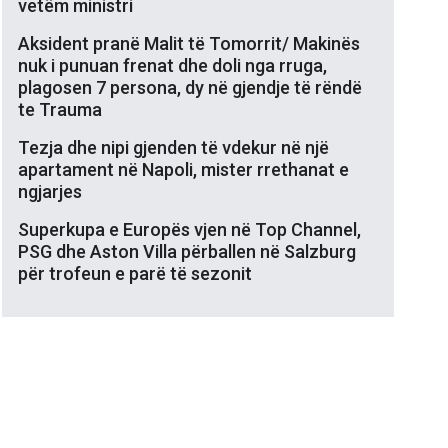
vetëm ministri
Aksident pranë Malit të Tomorrit/ Makinës
nuk i punuan frenat dhe doli nga rruga,
plagosen 7 persona, dy në gjendje të rëndë
te Trauma
Tezja dhe nipi gjenden të vdekur në një
apartament në Napoli, mister rrethanat e
ngjarjes
Superkupa e Europës vjen në Top Channel,
PSG dhe Aston Villa përballen në Salzburg
për trofeun e parë të sezonit