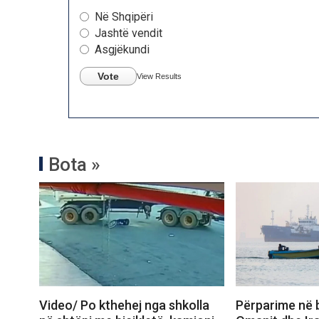
Në Shqipëri
Jashtë vendit
Asgjëkundi
Vote
View Results
Bota »
Video/ Po kthehej nga shkolla
Përparime në 