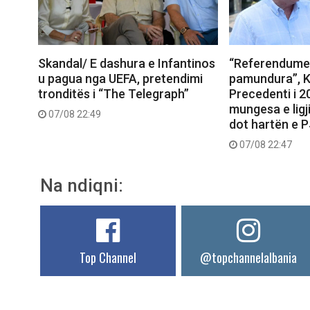
Skandal/ E dashura e Infantinos
“Referendumet
u pagua nga UEFA, pretendimi
pamundura”, K
tronditës i “The Telegraph”
Precedenti i 
mungesa e ligj
07/08 22:49
dot hartën e 
07/08 22:47
Na ndiqni:
Top Channel
@topchannelalbania