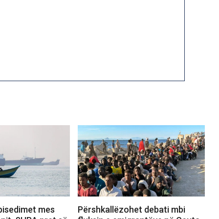
bisedimet mes
Përshkallëzohet debati mbi