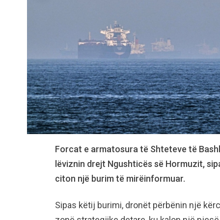
Forcat e armatosura të Shteteve të Bashk
lëviznin drejt Ngushticës së Hormuzit, sipa
citon një burim të mirëinformuar.
Sipas këtij burimi, dronët përbënin një kër
zonë strategjike detare, ku kalon një pjes