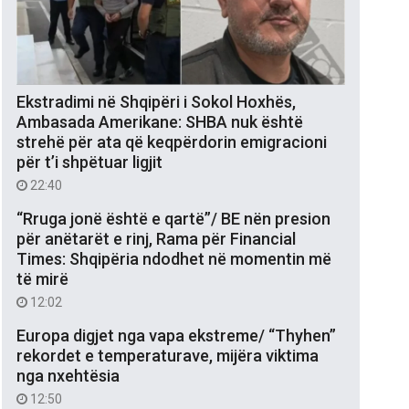
Ekstradimi në Shqipëri i Sokol Hoxhës,
Ambasada Amerikane: SHBA nuk është
strehë për ata që keqpërdorin emigracioni
për t’i shpëtuar ligjit
22:40
“Rruga jonë është e qartë”/ BE nën presion
për anëtarët e rinj, Rama për Financial
Times: Shqipëria ndodhet në momentin më
të mirë
12:02
Europa digjet nga vapa ekstreme/ “Thyhen”
rekordet e temperaturave, mijëra viktima
nga nxehtësia
12:50