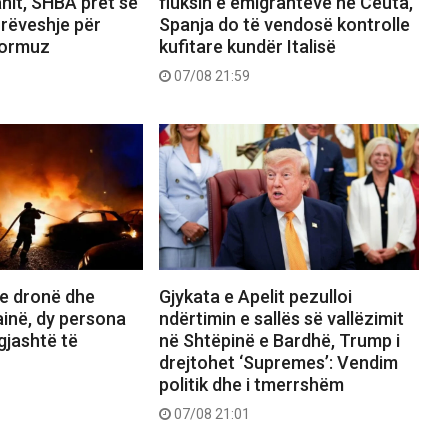
nit, SHBA pret së
fluksin e emigrantëve në Ceuta,
rrëveshje për
Spanja do të vendosë kontrolle
Hormuz
kufitare kundër Italisë
07/08 21:59
e dronë dhe
Gjykata e Apelit pezulloi
inë, dy persona
ndërtimin e sallës së vallëzimit
gjashtë të
në Shtëpinë e Bardhë, Trump i
drejtohet ‘Supremes’: Vendim
politik dhe i tmerrshëm
07/08 21:01