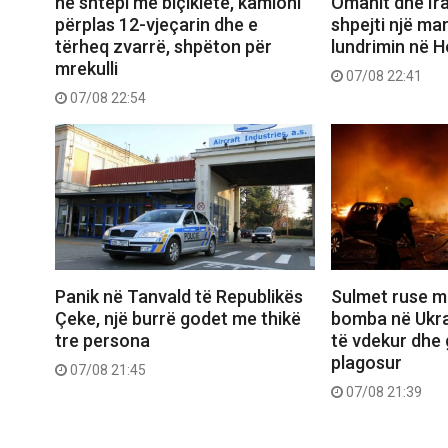
në shtëpi me biçikletë, kamioni
Omanit dhe Ira
përplas 12-vjeçarin dhe e
shpejti një ma
tërheq zvarrë, shpëton për
lundrimin në 
mrekulli
07/08 22:41
07/08 22:54
Panik në Tanvald të Republikës
Sulmet ruse m
Çeke, një burrë godet me thikë
bomba në Ukra
tre persona
të vdekur dhe 
plagosur
07/08 21:45
07/08 21:39