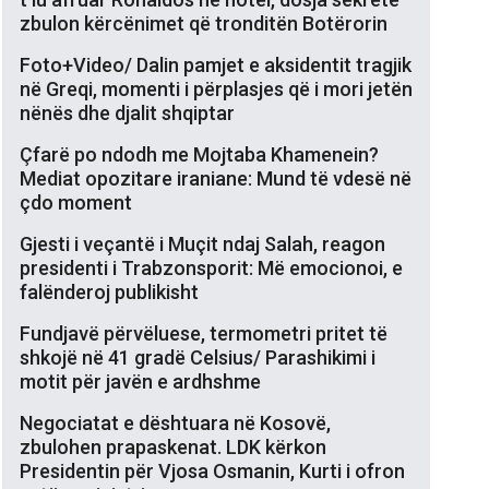
zbulon kërcënimet që tronditën Botërorin
Foto+Video/ Dalin pamjet e aksidentit tragjik
në Greqi, momenti i përplasjes që i mori jetën
nënës dhe djalit shqiptar
Çfarë po ndodh me Mojtaba Khamenein?
Mediat opozitare iraniane: Mund të vdesë në
çdo moment
Gjesti i veçantë i Muçit ndaj Salah, reagon
presidenti i Trabzonsporit: Më emocionoi, e
falënderoj publikisht
Fundjavë përvëluese, termometri pritet të
shkojë në 41 gradë Celsius/ Parashikimi i
motit për javën e ardhshme
Negociatat e dështuara në Kosovë,
zbulohen prapaskenat. LDK kërkon
Presidentin për Vjosa Osmanin, Kurti i ofron