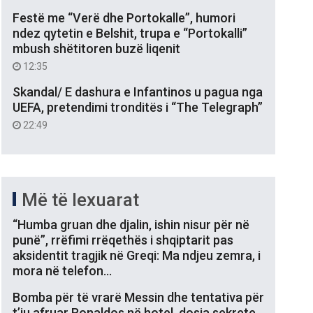
Festë me “Verë dhe Portokalle”, humori
ndez qytetin e Belshit, trupa e “Portokalli”
mbush shëtitoren buzë liqenit
12:35
Skandal/ E dashura e Infantinos u pagua nga
UEFA, pretendimi tronditës i “The Telegraph”
22:49
Më të lexuarat
“Humba gruan dhe djalin, ishin nisur për në
punë”, rrëfimi rrëqethës i shqiptarit pas
aksidentit tragjik në Greqi: Ma ndjeu zemra, i
mora në telefon…
Bomba për të vrarë Messin dhe tentativa për
t’iu afruar Ronaldos në hotel, dosja sekrete