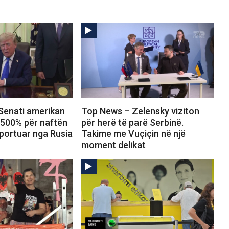
Senati amerikan
Top News – Zelensky viziton
 500% për naftën
për herë të parë Serbinë.
portuar nga Rusia
Takime me Vuçiçin në një
moment delikat