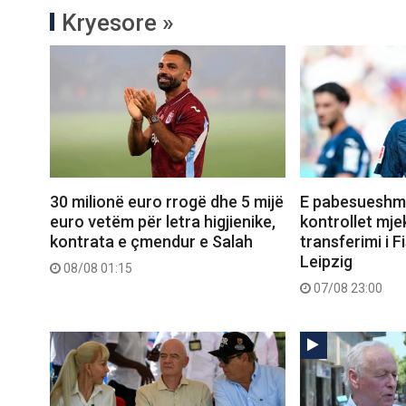
Kryesore »
30 milionë euro rrogë dhe 5 mijë
E pabesueshme
euro vetëm për letra higjienike,
kontrollet mje
kontrata e çmendur e Salah
transferimi i Fi
Leipzig
08/08 01:15
07/08 23:00