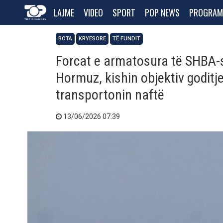
LAJME
VIDEO
SPORT
POP NEWS
PROGRAM
BOTA
KRYESORE
TË FUNDIT
Forcat e armatosura të SHBA-s
Hormuz, kishin objektiv goditje
transportonin naftë
13/06/2026 07:39