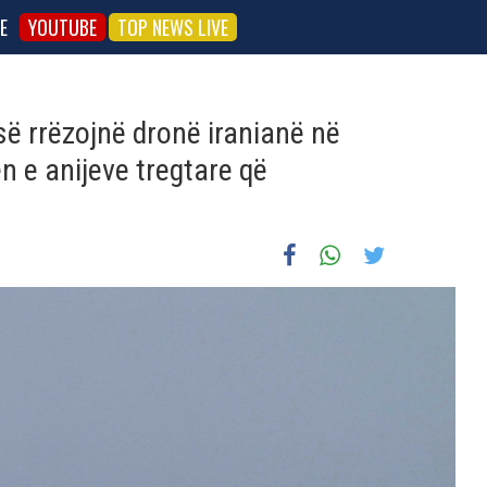
E
YOUTUBE
TOP NEWS LIVE
ë rrëzojnë dronë iranianë në
n e anijeve tregtare që