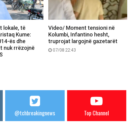
 lokale, të
Video/ Moment tensioni në
ristaq Kume:
Kolumbi, Infantino hesht,
2014-ës dhe
truprojat largojnë gazetarët
it nuk rrëzojnë
07/08 22:43
PS
@tchbreakingnews
Top Channel