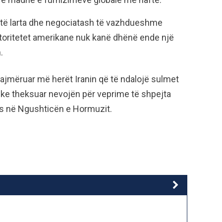
 të larta dhe negociatash të vazhdueshme
utoritetet amerikane nuk kanë dhënë ende një
.
ajmëruar më herët Iranin që të ndalojë sulmet
duke theksuar nevojën për veprime të shpejta
ës në Ngushticën e Hormuzit.