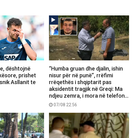
, dështojnë
“Humba gruan dhe djalin, ishin
kësore, prishet
nisur për në punë”, rrëfimi
snik Asllanit te
rrëqethës i shqiptarit pas
aksidentit tragjik në Greqi: Ma
ndjeu zemra, i mora në telefon…
07/08 22:56