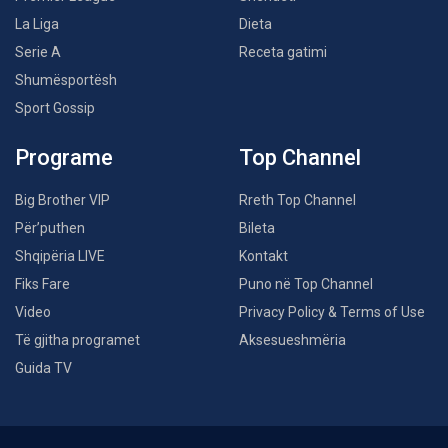
La Liga
Dieta
Serie A
Receta gatimi
Shumësportësh
Sport Gossip
Programe
Top Channel
Big Brother VIP
Rreth Top Channel
Për’puthen
Bileta
Shqipëria LIVE
Kontakt
Fiks Fare
Puno në Top Channel
Video
Privacy Policy & Terms of Use
Të gjitha programet
Aksesueshmëria
Guida TV