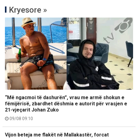
Kryesore »
“Më ngacmoi të dashurën”, vrau me armë shokun e
fëmijërisë, zbardhet dëshmia e autorit për vrasjen e
21-vjeçarit Johan Zuko
09/08 09:10
Vijon beteja me flakët në Mallakastër, forcat