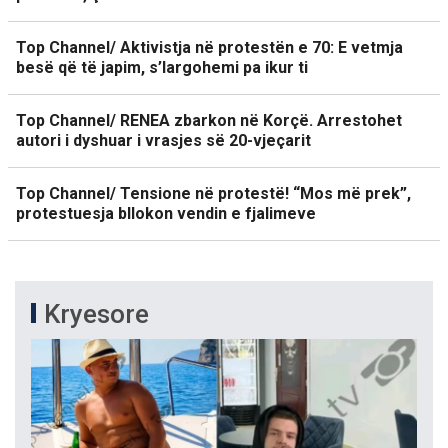
Top Channel/ Aktivistja në protestën e 70: E vetmja
besë që të japim, s’largohemi pa ikur ti
Top Channel/ RENEA zbarkon në Korçë. Arrestohet
autori i dyshuar i vrasjes së 20-vjeçarit
Top Channel/ Tensione në protestë! “Mos më prek”,
protestuesja bllokon vendin e fjalimeve
Kryesore