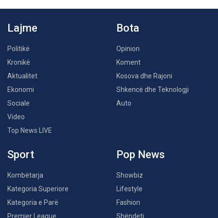
Lajme
Bota
Politikë
Opinion
Kronikë
Koment
Aktualitet
Kosova dhe Rajoni
Ekonomi
Shkencë dhe Teknologji
Sociale
Auto
Video
Top News LIVE
Sport
Pop News
Kombëtarja
Showbiz
Kategoria Superiore
Lifestyle
Kategoria e Parë
Fashion
Premier League
Shëndeti