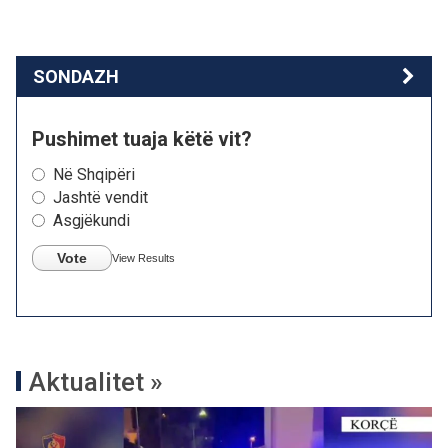
SONDAZH
Pushimet tuaja këtë vit?
Në Shqipëri
Jashtë vendit
Asgjëkundi
Vote
View Results
Aktualitet »