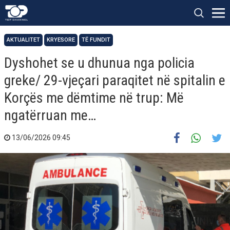
AKTUALITET
KRYESORE
TË FUNDIT
Dyshohet se u dhunua nga policia
greke/ 29-vjeçari paraqitet në spitalin e
Korçës me dëmtime në trup: Më
ngatërruan me…
13/06/2026 09:45