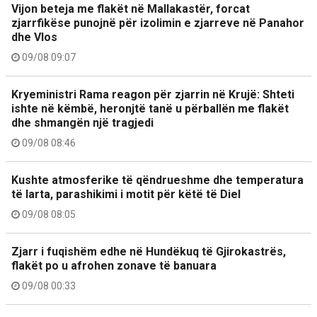
Vijon beteja me flakët në Mallakastër, forcat
zjarrfikëse punojnë për izolimin e zjarreve në Panahor
dhe Vlos
09/08 09:07
Kryeministri Rama reagon për zjarrin në Krujë: Shteti
ishte në këmbë, heronjtë tanë u përballën me flakët
dhe shmangën një tragjedi
09/08 08:46
Kushte atmosferike të qëndrueshme dhe temperatura
të larta, parashikimi i motit për këtë të Diel
09/08 08:05
Zjarr i fuqishëm edhe në Hundëkuq të Gjirokastrës,
flakët po u afrohen zonave të banuara
09/08 00:33