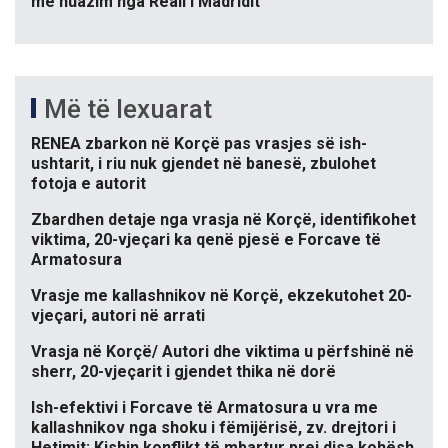
me huazim nga Reali i Madridit
Më të lexuarat
RENEA zbarkon në Korçë pas vrasjes së ish-
ushtarit, i riu nuk gjendet në banesë, zbulohet
fotoja e autorit
Zbardhen detaje nga vrasja në Korçë, identifikohet
viktima, 20-vjeçari ka qenë pjesë e Forcave të
Armatosura
Vrasje me kallashnikov në Korçë, ekzekutohet 20-
vjeçari, autori në arrati
Vrasja në Korçë/ Autori dhe viktima u përfshinë në
sherr, 20-vjeçarit i gjendet thika në dorë
Ish-efektivi i Forcave të Armatosura u vra me
kallashnikov nga shoku i fëmijërisë, zv. drejtori i
Hetimit: Kishin konflikt të mbartur prej disa kohësh