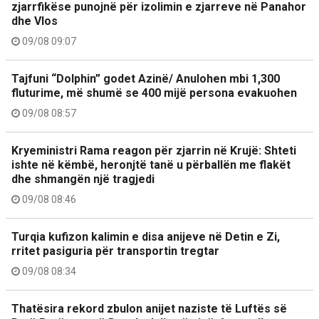
zjarrfikëse punojnë për izolimin e zjarreve në Panahor
dhe Vlos
09/08 09:07
Tajfuni “Dolphin” godet Azinë/ Anulohen mbi 1,300
fluturime, më shumë se 400 mijë persona evakuohen
09/08 08:57
Kryeministri Rama reagon për zjarrin në Krujë: Shteti
ishte në këmbë, heronjtë tanë u përballën me flakët
dhe shmangën një tragjedi
09/08 08:46
Turqia kufizon kalimin e disa anijeve në Detin e Zi,
rritet pasiguria për transportin tregtar
09/08 08:34
Thatësira rekord zbulon anijet naziste të Luftës së