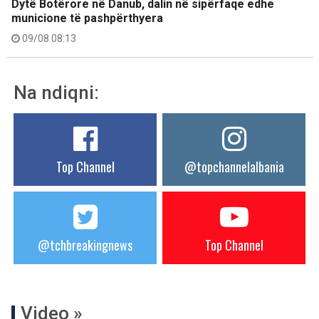
Dytë Botërore në Danub, dalin në sipërfaqe edhe
municione të pashpërthyera
09/08 08:13
Na ndiqni:
Top Channel
@topchannelalbania
@tchbreakingnews
Top Channel
Video »