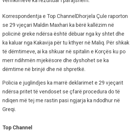
verifikimeve ka rezultuar i pafajshëm.
Korrespondentja e Top ChannelDhorjela Çule raporton
se 29 vjeçari Maldin Maxhari ka bërë kallëzim në
policinë greke ndërsa është dëbuar nga ky shtet dhe
ka kaluar nga Kakavija për tu kthyer në Maliq. Për shkak
të dëmtimeve, ai ka shkuar në spitalin e Korçës ku po
merr ndihmën mjekësore dhe dyshohet se ka
dëmtime në brinjë dhe në shpretkë.
Policia e juglindjes ka marrë deklarimet e 29 vjeçarit
ndërsa pritet të vendoset se çfarë procedura do të
ndiqen më tej me rastin pasi ngjarja ka ndodhur në
Greqi.
Top Channel