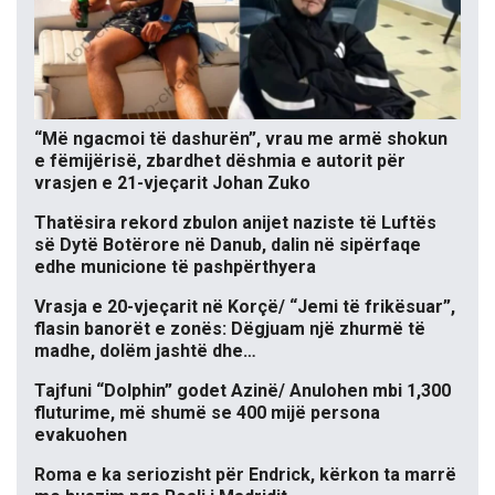
“Më ngacmoi të dashurën”, vrau me armë shokun
e fëmijërisë, zbardhet dëshmia e autorit për
vrasjen e 21-vjeçarit Johan Zuko
Thatësira rekord zbulon anijet naziste të Luftës
së Dytë Botërore në Danub, dalin në sipërfaqe
edhe municione të pashpërthyera
Vrasja e 20-vjeçarit në Korçë/ “Jemi të frikësuar”,
flasin banorët e zonës: Dëgjuam një zhurmë të
madhe, dolëm jashtë dhe…
Tajfuni “Dolphin” godet Azinë/ Anulohen mbi 1,300
fluturime, më shumë se 400 mijë persona
evakuohen
Roma e ka seriozisht për Endrick, kërkon ta marrë