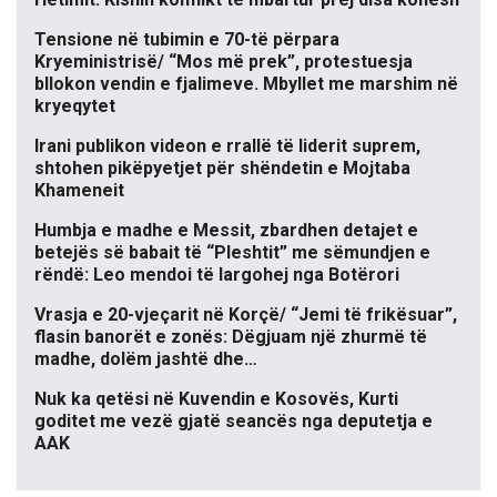
Tensione në tubimin e 70-të përpara
Kryeministrisë/ “Mos më prek”, protestuesja
bllokon vendin e fjalimeve. Mbyllet me marshim në
kryeqytet
Irani publikon videon e rrallë të liderit suprem,
shtohen pikëpyetjet për shëndetin e Mojtaba
Khameneit
Humbja e madhe e Messit, zbardhen detajet e
betejës së babait të “Pleshtit” me sëmundjen e
rëndë: Leo mendoi të largohej nga Botërori
Vrasja e 20-vjeçarit në Korçë/ “Jemi të frikësuar”,
flasin banorët e zonës: Dëgjuam një zhurmë të
madhe, dolëm jashtë dhe…
Nuk ka qetësi në Kuvendin e Kosovës, Kurti
goditet me vezë gjatë seancës nga deputetja e
AAK