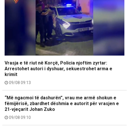
Vrasja e të riut në Korçë, Policia njoftim zyrtar:
Arrestohet autori i dyshuar, sekuestrohet arma e
krimit
09/08 09:13
“Më ngacmoi të dashurën”, vrau me armë shokun e
fëmijërisë, zbardhet dëshmia e autorit për vrasjen e
21-vjeçarit Johan Zuko
09/08 09:10