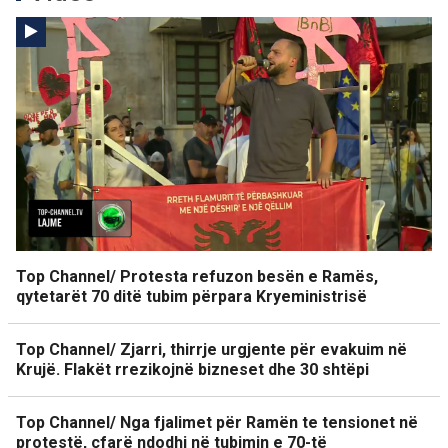
Top Channel/ Protesta refuzon besën e Ramës,
qytetarët 70 ditë tubim përpara Kryeministrisë
Top Channel/ Zjarri, thirrje urgjente për evakuim në
Krujë. Flakët rrezikojnë bizneset dhe 30 shtëpi
Top Channel/ Nga fjalimet për Ramën te tensionet në
protestë, çfarë ndodhi në tubimin e 70-të