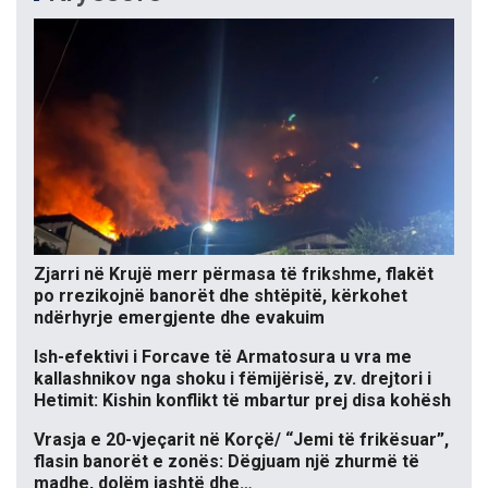
Zjarri në Krujë merr përmasa të frikshme, flakët
po rrezikojnë banorët dhe shtëpitë, kërkohet
ndërhyrje emergjente dhe evakuim
Ish-efektivi i Forcave të Armatosura u vra me
kallashnikov nga shoku i fëmijërisë, zv. drejtori i
Hetimit: Kishin konflikt të mbartur prej disa kohësh
Vrasja e 20-vjeçarit në Korçë/ “Jemi të frikësuar”,
flasin banorët e zonës: Dëgjuam një zhurmë të
madhe, dolëm jashtë dhe…