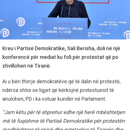
Kreu i Partisë Demokratike, Sali Berisha, doli në një
konferencë për mediat ku foli për protestat që po
zhvillohen në Tiranë.
Ai u bëri thirrje demokratëve që të dalin në protestë,
ndërsa shtoi se ligjet që kërkojnë protestuesit të
anulohen, PD i ka votuar kundër në Parlament.
“Jam këtu për të shprehur edhe një herë mbështetjen
më të fuqishme të Partisë Demokratike për protestën
madhështore të rinisë dhe qytetarëve të Tiranës dhe