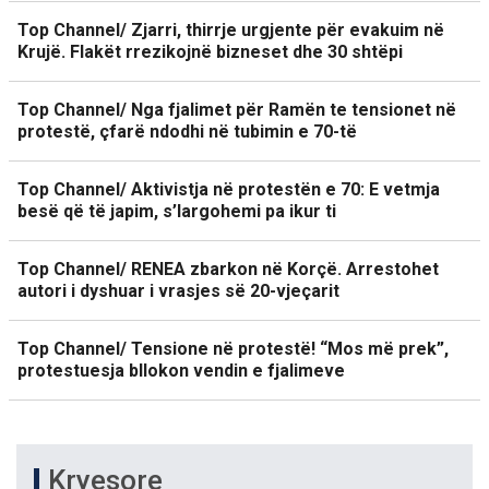
Top Channel/ Zjarri, thirrje urgjente për evakuim në
Krujë. Flakët rrezikojnë bizneset dhe 30 shtëpi
Top Channel/ Nga fjalimet për Ramën te tensionet në
protestë, çfarë ndodhi në tubimin e 70-të
Top Channel/ Aktivistja në protestën e 70: E vetmja
besë që të japim, s’largohemi pa ikur ti
Top Channel/ RENEA zbarkon në Korçë. Arrestohet
autori i dyshuar i vrasjes së 20-vjeçarit
Top Channel/ Tensione në protestë! “Mos më prek”,
protestuesja bllokon vendin e fjalimeve
Kryesore