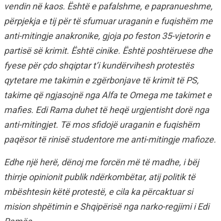
vendin në kaos. Është e pafalshme, e papranueshme,
përpjekja e tij për të sfumuar uraganin e fuqishëm me
anti-mitingje anakronike, gjoja po feston 35-vjetorin e
partisë së krimit. Është cinike. Është poshtëruese dhe
fyese për çdo shqiptar t’i kundërvihesh protestës
qytetare me takimin e zgërbonjave të krimit të PS,
takime që ngjasojnë nga Alfa te Omega me takimet e
mafies. Edi Rama duhet të heqë urgjentisht dorë nga
anti-mitingjet. Të mos sfidojë uraganin e fuqishëm
paqësor të rinisë studentore me anti-mitingje mafioze.
Edhe një herë, dënoj me forcën më të madhe, i bëj
thirrje opinionit publik ndërkombëtar, atij politik të
mbështesin këtë protestë, e cila ka përcaktuar si
mision shpëtimin e Shqipërisë nga narko-regjimi i Edi