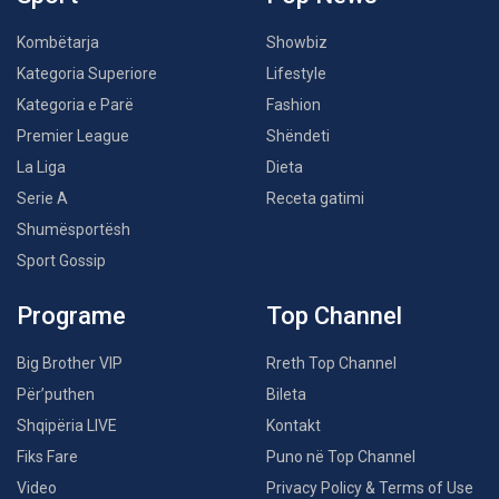
Kombëtarja
Showbiz
Kategoria Superiore
Lifestyle
Kategoria e Parë
Fashion
Premier League
Shëndeti
La Liga
Dieta
Serie A
Receta gatimi
Shumësportësh
Sport Gossip
Programe
Top Channel
Big Brother VIP
Rreth Top Channel
Për’puthen
Bileta
Shqipëria LIVE
Kontakt
Fiks Fare
Puno në Top Channel
Video
Privacy Policy & Terms of Use