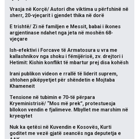
Vrasja në Korçë/ Autori dhe viktima u përfshinë në
sherr, 20-vjeçarit i gjendet thika në dorë
E trishtë/ Zi në familjen e Messit, babai i ikones
argjentinase ndahet nga jeta në moshën 68-
vjeçare
Ish-efektivi i Forcave të Armatosura u vra me
kallashnikov nga shoku i fëmijërisë, zv. drejtori i
Hetimit: Kishin konflikt të mbartur prej disa kohësh
Irani publikon videon e rrallë të liderit suprem,
shtohen pikëpyetjet për shëndetin e Mojtaba
Khameneit
Tensione në tubimin e 70-të përpara
Kryeministrisë/ “Mos më prek”, protestuesja
bllokon vendin e fjalimeve. Mbyllet me marshim në
kryeqytet
Nuk ka qetësi në Kuvendin e Kosovës, Kurti
goditet me vezë gjatë seancës nga deputetja e