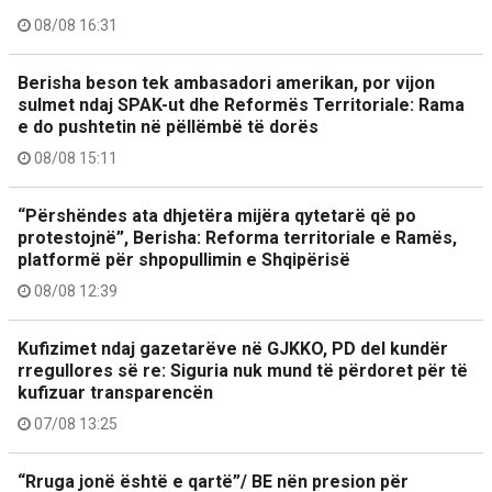
08/08 16:31
Berisha beson tek ambasadori amerikan, por vijon
sulmet ndaj SPAK-ut dhe Reformës Territoriale: Rama
e do pushtetin në pëllëmbë të dorës
08/08 15:11
“Përshëndes ata dhjetëra mijëra qytetarë që po
protestojnë”, Berisha: Reforma territoriale e Ramës,
platformë për shpopullimin e Shqipërisë
08/08 12:39
Kufizimet ndaj gazetarëve në GJKKO, PD del kundër
rregullores së re: Siguria nuk mund të përdoret për të
kufizuar transparencën
07/08 13:25
“Rruga jonë është e qartë”/ BE nën presion për