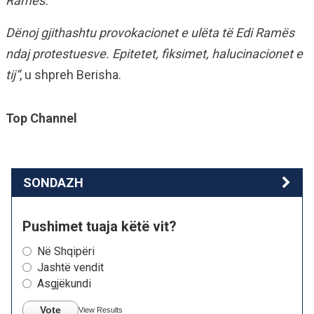
Ramës.
Dënoj gjithashtu provokacionet e ulëta të Edi Ramës
ndaj protestuesve. Epitetet, fiksimet, halucinacionet e
tij”
, u shpreh Berisha.
Top Channel
SONDAZH
Pushimet tuaja këtë vit?
Në Shqipëri
Jashtë vendit
Asgjëkundi
Vote
View Results