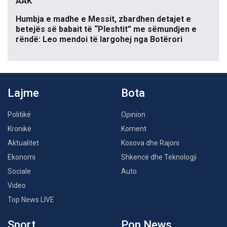
AAK
Humbja e madhe e Messit, zbardhen detajet e
betejës së babait të “Pleshtit” me sëmundjen e
rëndë: Leo mendoi të largohej nga Botërori
Lajme
Bota
Politikë
Opinion
Kronikë
Koment
Aktualitet
Kosova dhe Rajoni
Ekonomi
Shkencë dhe Teknologji
Sociale
Auto
Video
Top News LIVE
Sport
Pop News