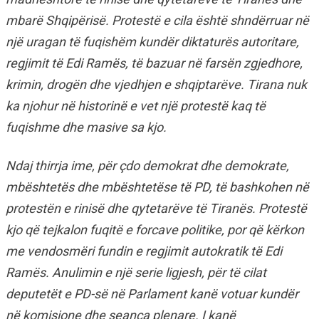
mbarë Shqipërisë. Protestë e cila është shndërruar në
një uragan të fuqishëm kundër diktaturës autoritare,
regjimit të Edi Ramës, të bazuar në farsën zgjedhore,
krimin, drogën dhe vjedhjen e shqiptarëve. Tirana nuk
ka njohur në historinë e vet një protestë kaq të
fuqishme dhe masive sa kjo.
Ndaj thirrja ime, për çdo demokrat dhe demokrate,
mbështetës dhe mbështetëse të PD, të bashkohen në
protestën e rinisë dhe qytetarëve të Tiranës. Protestë
kjo që tejkalon fuqitë e forcave politike, por që kërkon
me vendosmëri fundin e regjimit autokratik të Edi
Ramës. Anulimin e një serie ligjesh, për të cilat
deputetët e PD-së në Parlament kanë votuar kundër
në komisione dhe seanca plenare. I kanë