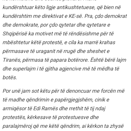
kundërshtuar këto ligje antikushtetuese, që bien në
kundërshtim me direktivat e KE-së. Pra, çdo demokrat
dhe demokrate, por çdo qytetar dhe qytetare e
Shqipërisë ka motivet më të rëndësishme për të
mbështetur këtë protestë, e cila ka marrë krahas
përmasave të uraganit në rrugë dhe sheshet e
Tiranës, përmasa të papara botërore. Është bërë lajm
dhe superlajm i të gjitha agjencive më të mëdha të
botës.
Por unë jam sot këtu për të denoncuar me forcën më
të madhe qëndrimin e papërgjegjshëm, cinik e
armiqësor të Edi Ramës dhe rrethit të tij ndaj
protestës, kërkesave të protestuesve dhe
paralajmëroj që me këtë qëndrim, ai kërkon ta zhysë