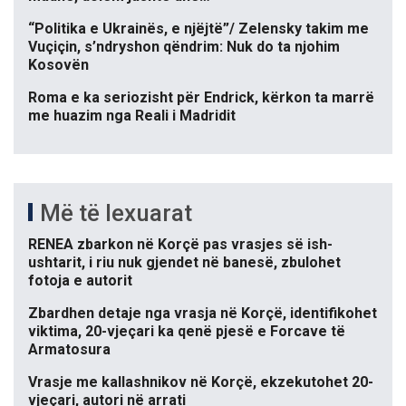
“Politika e Ukrainës, e njëjtë”/ Zelensky takim me
Vuçiçin, s’ndryshon qëndrim: Nuk do ta njohim
Kosovën
Roma e ka seriozisht për Endrick, kërkon ta marrë
me huazim nga Reali i Madridit
Më të lexuarat
RENEA zbarkon në Korçë pas vrasjes së ish-
ushtarit, i riu nuk gjendet në banesë, zbulohet
fotoja e autorit
Zbardhen detaje nga vrasja në Korçë, identifikohet
viktima, 20-vjeçari ka qenë pjesë e Forcave të
Armatosura
Vrasje me kallashnikov në Korçë, ekzekutohet 20-
vjeçari, autori në arrati