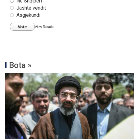
Në Shqipëri
Jashtë vendit
Asgjëkundi
Vote
View Results
Bota »