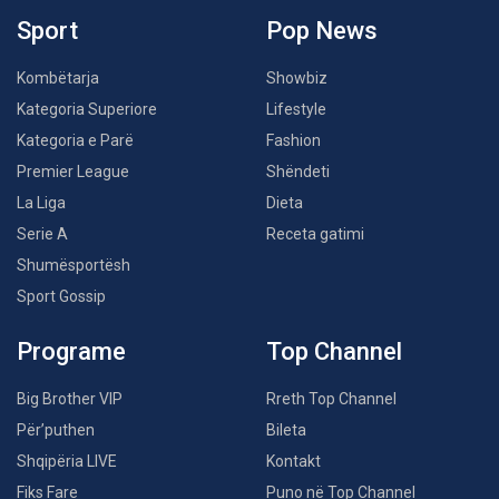
Sport
Pop News
Kombëtarja
Showbiz
Kategoria Superiore
Lifestyle
Kategoria e Parë
Fashion
Premier League
Shëndeti
La Liga
Dieta
Serie A
Receta gatimi
Shumësportësh
Sport Gossip
Programe
Top Channel
Big Brother VIP
Rreth Top Channel
Për’puthen
Bileta
Shqipëria LIVE
Kontakt
Fiks Fare
Puno në Top Channel