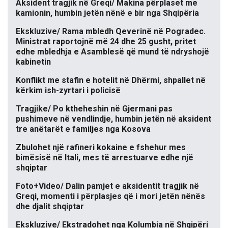
Aksident tragjik në Greqi/ Makina përplaset me
kamionin, humbin jetën nënë e bir nga Shqipëria
Ekskluzive/ Rama mbledh Qeverinë në Pogradec.
Ministrat raportojnë më 24 dhe 25 gusht, pritet
edhe mbledhja e Asamblesë që mund të ndryshojë
kabinetin
Konflikt me stafin e hotelit në Dhërmi, shpallet në
kërkim ish-zyrtari i policisë
Tragjike/ Po ktheheshin në Gjermani pas
pushimeve në vendlindje, humbin jetën në aksident
tre anëtarët e familjes nga Kosova
Zbulohet një rafineri kokaine e fshehur mes
bimësisë në Itali, mes të arrestuarve edhe një
shqiptar
Foto+Video/ Dalin pamjet e aksidentit tragjik në
Greqi, momenti i përplasjes që i mori jetën nënës
dhe djalit shqiptar
Ekskluzive/ Ekstradohet nga Kolumbia në Shqipëri