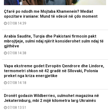
Çfarë po ndodh me Mojtaba Khamenein? Mediat
opozitare iraniane: Mund të vdesë në çdo moment
07/08 14:39
Arabia Saudite, Turqia dhe Pakistani firmosin pakt
mbrojtjeje, sulmi ndaj njërit konsiderohet sulm ndaj të
gjithëve
07/08 14:38
Vapa ekstreme godet Evropën Qendrore dhe Lindore,
termometri shkon në 42 gradë në Sllovaki, Polonia
preket nga kriza energjetike
07/08 14:18
Dronët godasin Wildberries, sulmohet magazina në
Jekaterinburg, mbi 2 mijë kilometra larg Ukrainës
07/08 13:51