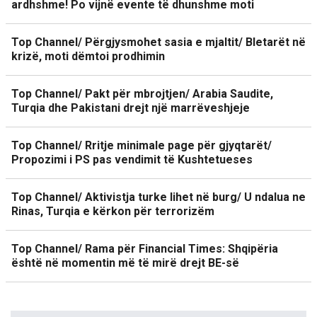
ardhshme! Po vijnë evente të dhunshme moti
Top Channel/ Përgjysmohet sasia e mjaltit/ Bletarët në
krizë, moti dëmtoi prodhimin
Top Channel/ Pakt për mbrojtjen/ Arabia Saudite,
Turqia dhe Pakistani drejt një marrëveshjeje
Top Channel/ Rritje minimale page për gjyqtarët/
Propozimi i PS pas vendimit të Kushtetueses
Top Channel/ Aktivistja turke lihet në burg/ U ndalua ne
Rinas, Turqia e kërkon për terrorizëm
Top Channel/ Rama për Financial Times: Shqipëria
është në momentin më të mirë drejt BE-së