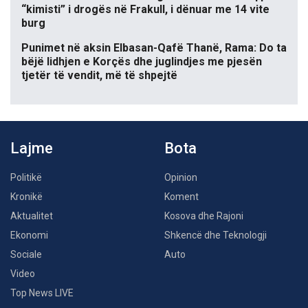
“kimisti” i drogës në Frakull, i dënuar me 14 vite
burg
Punimet në aksin Elbasan-Qafë Thanë, Rama: Do ta
bëjë lidhjen e Korçës dhe juglindjes me pjesën
tjetër të vendit, më të shpejtë
Lajme
Bota
Politikë
Opinion
Kronikë
Koment
Aktualitet
Kosova dhe Rajoni
Ekonomi
Shkencë dhe Teknologji
Sociale
Auto
Video
Top News LIVE