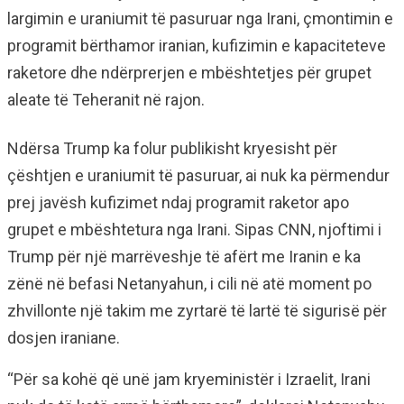
largimin e uraniumit të pasuruar nga Irani, çmontimin e
programit bërthamor iranian, kufizimin e kapaciteteve
raketore dhe ndërprerjen e mbështetjes për grupet
aleate të Teheranit në rajon.
Ndërsa Trump ka folur publikisht kryesisht për
çështjen e uraniumit të pasuruar, ai nuk ka përmendur
prej javësh kufizimet ndaj programit raketor apo
grupet e mbështetura nga Irani. Sipas CNN, njoftimi i
Trump për një marrëveshje të afërt me Iranin e ka
zënë në befasi Netanyahun, i cili në atë moment po
zhvillonte një takim me zyrtarë të lartë të sigurisë për
dosjen iraniane.
“Për sa kohë që unë jam kryeministër i Izraelit, Irani