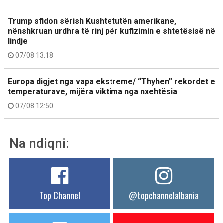
Trump sfidon sërish Kushtetutën amerikane,
nënshkruan urdhra të rinj për kufizimin e shtetësisë në
lindje
07/08 13:18
Europa digjet nga vapa ekstreme/ “Thyhen” rekordet e
temperaturave, mijëra viktima nga nxehtësia
07/08 12:50
Na ndiqni:
Top Channel
@topchannelalbania