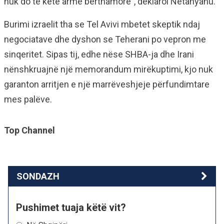
nuk do të ketë armë bërthamore”, deklaroi Netanyahu.
Burimi izraelit tha se Tel Avivi mbetet skeptik ndaj
negociatave dhe dyshon se Teherani po vepron me
sinqeritet. Sipas tij, edhe nëse SHBA-ja dhe Irani
nënshkruajnë një memorandum mirëkuptimi, kjo nuk
garanton arritjen e një marrëveshjeje përfundimtare
mes palëve.
Top Channel
SONDAZH
Pushimet tuaja këtë vit?