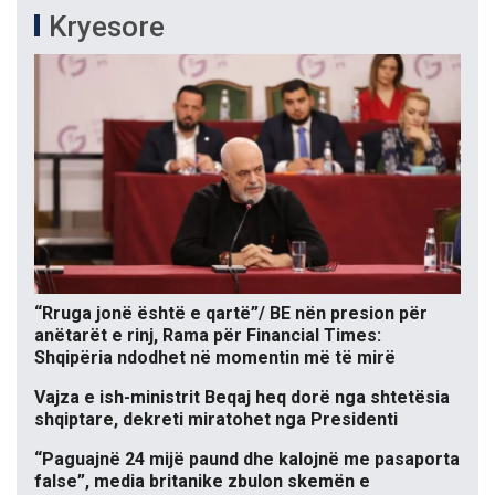
Kryesore
“Rruga jonë është e qartë”/ BE nën presion për
anëtarët e rinj, Rama për Financial Times:
Shqipëria ndodhet në momentin më të mirë
Vajza e ish-ministrit Beqaj heq dorë nga shtetësia
shqiptare, dekreti miratohet nga Presidenti
“Paguajnë 24 mijë paund dhe kalojnë me pasaporta
false”, media britanike zbulon skemën e