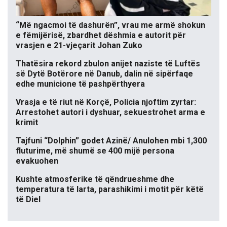
“Më ngacmoi të dashurën”, vrau me armë shokun
e fëmijërisë, zbardhet dëshmia e autorit për
vrasjen e 21-vjeçarit Johan Zuko
Thatësira rekord zbulon anijet naziste të Luftës
së Dytë Botërore në Danub, dalin në sipërfaqe
edhe municione të pashpërthyera
Vrasja e të riut në Korçë, Policia njoftim zyrtar:
Arrestohet autori i dyshuar, sekuestrohet arma e
krimit
Tajfuni “Dolphin” godet Azinë/ Anulohen mbi 1,300
fluturime, më shumë se 400 mijë persona
evakuohen
Kushte atmosferike të qëndrueshme dhe
temperatura të larta, parashikimi i motit për këtë
të Diel