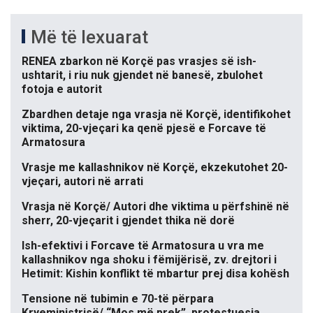
Më të lexuarat
RENEA zbarkon në Korçë pas vrasjes së ish-
ushtarit, i riu nuk gjendet në banesë, zbulohet
fotoja e autorit
Zbardhen detaje nga vrasja në Korçë, identifikohet
viktima, 20-vjeçari ka qenë pjesë e Forcave të
Armatosura
Vrasje me kallashnikov në Korçë, ekzekutohet 20-
vjeçari, autori në arrati
Vrasja në Korçë/ Autori dhe viktima u përfshinë në
sherr, 20-vjeçarit i gjendet thika në dorë
Ish-efektivi i Forcave të Armatosura u vra me
kallashnikov nga shoku i fëmijërisë, zv. drejtori i
Hetimit: Kishin konflikt të mbartur prej disa kohësh
Tensione në tubimin e 70-të përpara
Kryeministrisë/ “Mos më prek”, protestuesja