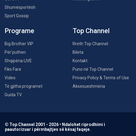
Shumësportësh
Sport Gossip
Programe
Top Channel
Big Brother VIP
Rreth Top Channel
Për’puthen
Bileta
Shqipëria LIVE
Kontakt
Fiks Fare
Puno në Top Channel
Video
Privacy Policy & Terms of Use
Të gjitha programet
Aksesueshmëria
Guida TV
© Top Channel 2001 - 2026 • Ndalohet riprodhimi i
paautorizuar i përmbajtjes së kësaj faqeje.