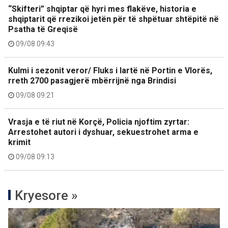
“Skifteri” shqiptar që hyri mes flakëve, historia e
shqiptarit që rrezikoi jetën për të shpëtuar shtëpitë në
Psatha të Greqisë
09/08 09:43
Kulmi i sezonit veror/ Fluks i lartë në Portin e Vlorës,
rreth 2700 pasagjerë mbërrijnë nga Brindisi
09/08 09:21
Vrasja e të riut në Korçë, Policia njoftim zyrtar:
Arrestohet autori i dyshuar, sekuestrohet arma e
krimit
09/08 09:13
Kryesore »