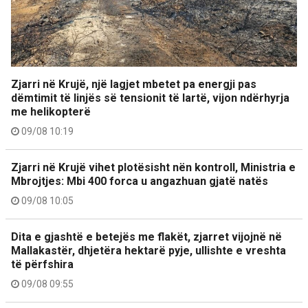
Zjarri në Krujë, një lagjet mbetet pa energji pas
dëmtimit të linjës së tensionit të lartë, vijon ndërhyrja
me helikopterë
09/08 10:19
Zjarri në Krujë vihet plotësisht nën kontroll, Ministria e
Mbrojtjes: Mbi 400 forca u angazhuan gjatë natës
09/08 10:05
Dita e gjashtë e betejës me flakët, zjarret vijojnë në
Mallakastër, dhjetëra hektarë pyje, ullishte e vreshta
të përfshira
09/08 09:55