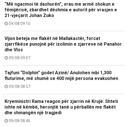
“Më ngacmoi të dashurën”, vrau me armë shokun e
fëmijërisë, zbardhet dëshmia e autorit për vrasjen e
21-vjeçarit Johan Zuko
09/08 09:10
Vijon beteja me flakët në Mallakastër, forcat
zjarrfikëse punojnë për izolimin e zjarreve në Panahor
dhe Vlos
09/08 09:07
Tajfuni “Dolphin” godet Azinë/ Anulohen mbi 1,300
fluturime, më shumë se 400 mijë persona evakuohen
09/08 08:57
Kryeministri Rama reagon për zjarrin në Krujë: Shteti
ishte në këmbë, heronjtë tanë u përballën me flakët
dhe shmangën një tragjedi
09/08 08:46