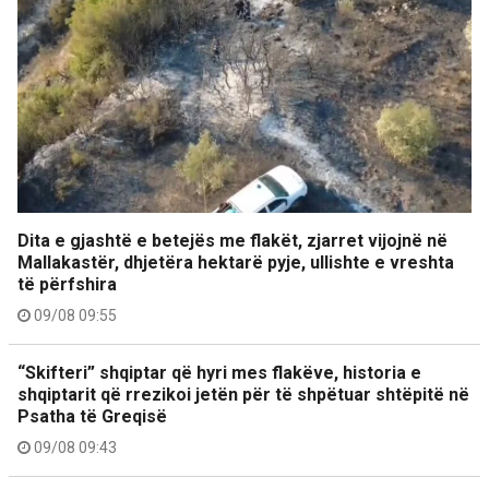
Dita e gjashtë e betejës me flakët, zjarret vijojnë në
Mallakastër, dhjetëra hektarë pyje, ullishte e vreshta
të përfshira
09/08 09:55
“Skifteri” shqiptar që hyri mes flakëve, historia e
shqiptarit që rrezikoi jetën për të shpëtuar shtëpitë në
Psatha të Greqisë
09/08 09:43