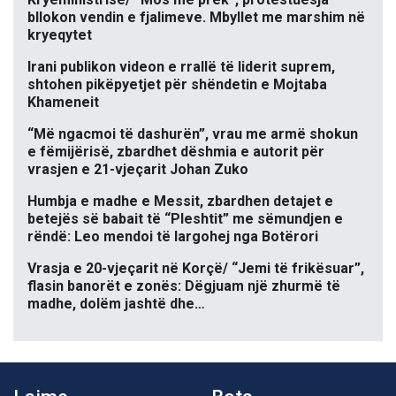
bllokon vendin e fjalimeve. Mbyllet me marshim në
kryeqytet
Irani publikon videon e rrallë të liderit suprem,
shtohen pikëpyetjet për shëndetin e Mojtaba
Khameneit
“Më ngacmoi të dashurën”, vrau me armë shokun
e fëmijërisë, zbardhet dëshmia e autorit për
vrasjen e 21-vjeçarit Johan Zuko
Humbja e madhe e Messit, zbardhen detajet e
betejës së babait të “Pleshtit” me sëmundjen e
rëndë: Leo mendoi të largohej nga Botërori
Vrasja e 20-vjeçarit në Korçë/ “Jemi të frikësuar”,
flasin banorët e zonës: Dëgjuam një zhurmë të
madhe, dolëm jashtë dhe…