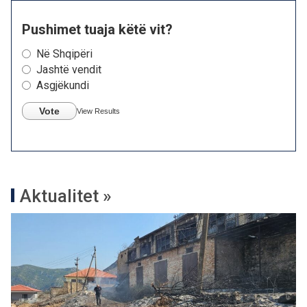
Pushimet tuaja këtë vit?
Në Shqipëri
Jashtë vendit
Asgjëkundi
Vote
View Results
Aktualitet »