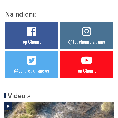
Na ndiqni:
Top Channel
@topchannelalbania
@tchbreakingnews
Top Channel
Video »