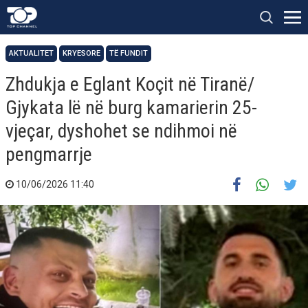
AKTUALITET
KRYESORE
TË FUNDIT
Zhdukja e Eglant Koçit në Tiranë/
Gjykata lë në burg kamarierin 25-
vjeçar, dyshohet se ndihmoi në
pengmarrje
10/06/2026 11:40