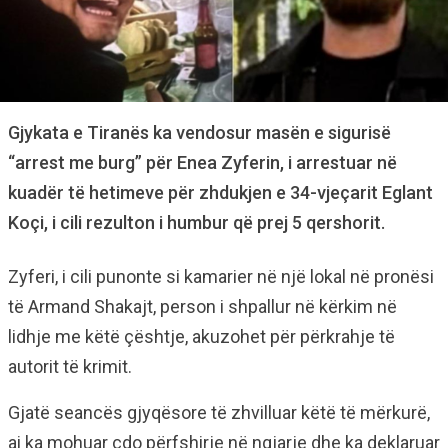
Gjykata e Tiranës ka vendosur masën e sigurisë
“arrest me burg” për Enea Zyferin, i arrestuar në
kuadër të hetimeve për zhdukjen e 34-vjeçarit Eglant
Koçi, i cili rezulton i humbur që prej 5 qershorit.
Zyferi, i cili punonte si kamarier në një lokal në pronësi
të Armand Shakajt, person i shpallur në kërkim në
lidhje me këtë çështje, akuzohet për përkrahje të
autorit të krimit.
Gjatë seancës gjyqësore të zhvilluar këtë të mërkurë,
ai ka mohuar çdo përfshirje në ngjarje dhe ka deklaruar