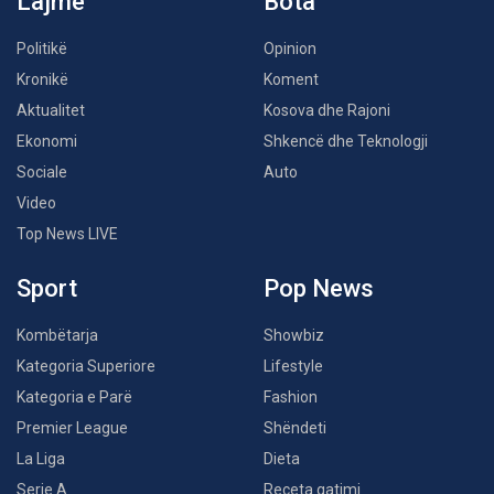
Lajme
Bota
Politikë
Opinion
Kronikë
Koment
Aktualitet
Kosova dhe Rajoni
Ekonomi
Shkencë dhe Teknologji
Sociale
Auto
Video
Top News LIVE
Sport
Pop News
Kombëtarja
Showbiz
Kategoria Superiore
Lifestyle
Kategoria e Parë
Fashion
Premier League
Shëndeti
La Liga
Dieta
Serie A
Receta gatimi