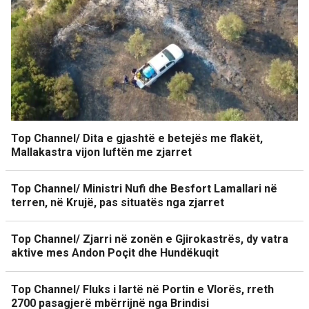
Top Channel/ Dita e gjashtë e betejës me flakët,
Mallakastra vijon luftën me zjarret
Top Channel/ Ministri Nufi dhe Besfort Lamallari në
terren, në Krujë, pas situatës nga zjarret
Top Channel/ Zjarri në zonën e Gjirokastrës, dy vatra
aktive mes Andon Poçit dhe Hundëkuqit
Top Channel/ Fluks i lartë në Portin e Vlorës, rreth
2700 pasagjerë mbërrijnë nga Brindisi