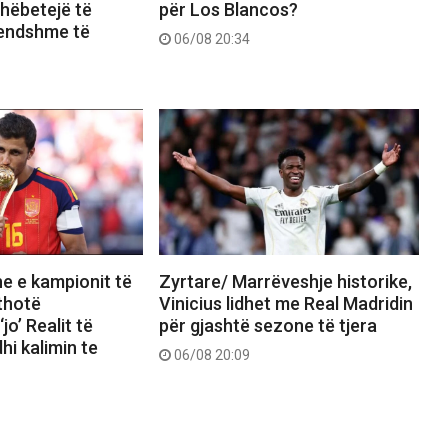
shëbetejë të
për Los Blancos?
rendshme të
06/08 20:34
e e kampionit të
Zyrtare/ Marrëveshje historike,
 thotë
Vinicius lidhet me Real Madridin
jo’ Realit të
për gjashtë sezone të tjera
hi kalimin te
06/08 20:09