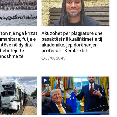
ton një nga krizat
Akuzohet për plagjiaturë dhe
manitare, futja e
pasaktësi në kualifikimet e tij
tëve në dy ditë
akademike, jep dorëheqjen
shëbetejë të
profesori i Kembrixhit
rendshme të
06/08 20:45