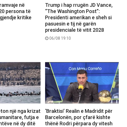
tramvaje në
Trump i hap rrugën JD Vance,
20 persona të
“The Washington Post”:
gjendje kritike
Presidenti amerikan e sheh si
pasuesin e tij në garën
presidenciale të vitit 2028
06/08 19:10
ton një nga krizat
‘Braktisi’ Realin e Madridit për
manitare, futja e
Barcelonën, por çfarë kishte
tëve në dy ditë
thënë Rodri përpara dy vitesh