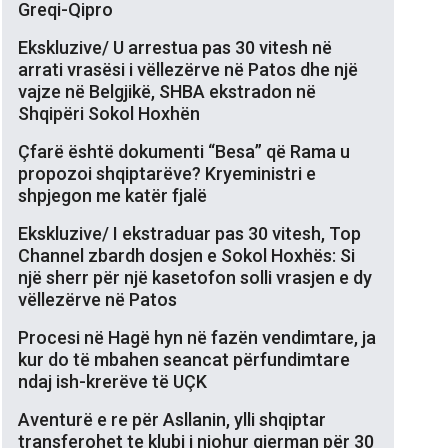
Greqi-Qipro
Ekskluzive/ U arrestua pas 30 vitesh në
arrati vrasësi i vëllezërve në Patos dhe një
vajze në Belgjikë, SHBA ekstradon në
Shqipëri Sokol Hoxhën
Çfarë është dokumenti “Besa” që Rama u
propozoi shqiptarëve? Kryeministri e
shpjegon me katër fjalë
Ekskluzive/ I ekstraduar pas 30 vitesh, Top
Channel zbardh dosjen e Sokol Hoxhës: Si
një sherr për një kasetofon solli vrasjen e dy
vëllezërve në Patos
Procesi në Hagë hyn në fazën vendimtare, ja
kur do të mbahen seancat përfundimtare
ndaj ish-krerëve të UÇK
Aventurë e re për Asllanin, ylli shqiptar
transferohet te klubi i njohur gjerman për 30