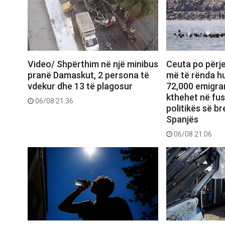
Video/ Shpërthim në një minibus
Ceuta po përje
pranë Damaskut, 2 persona të
më të rënda hu
vdekur dhe 13 të plagosur
72,000 emigran
kthehet në fu
06/08 21:36
politikës së b
Spanjës
06/08 21:06