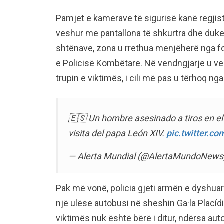
Pamjet e kamerave të sigurisë kanë regjistrua
veshur me pantallona të shkurtra dhe duke 
shtënave, zona u rrethua menjëherë nga 
e Policisë Kombëtare. Në vendngjarje u ve
trupin e viktimës, i cili më pas u tërhoq nga
🇪🇸 Un hombre asesinado a tiros en el
visita del papa León XIV.
pic.twitter.
— Alerta Mundial (@AlertaMundoNews
Pak më vonë, policia gjeti armën e dyshuar
një ulëse autobusi në sheshin Ga·la Placídia, 
viktimës nuk është bërë i ditur, ndërsa autor