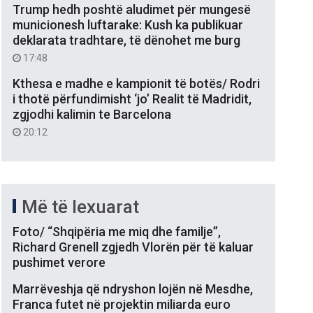
Trump hedh poshtë aludimet për mungesë
municionesh luftarake: Kush ka publikuar
deklarata tradhtare, të dënohet me burg
17:48
Kthesa e madhe e kampionit të botës/ Rodri
i thotë përfundimisht ‘jo’ Realit të Madridit,
zgjodhi kalimin te Barcelona
20:12
Më të lexuarat
Foto/ “Shqipëria me miq dhe familje”,
Richard Grenell zgjedh Vlorën për të kaluar
pushimet verore
Marrëveshja që ndryshon lojën në Mesdhe,
Franca futet në projektin miliarda euro