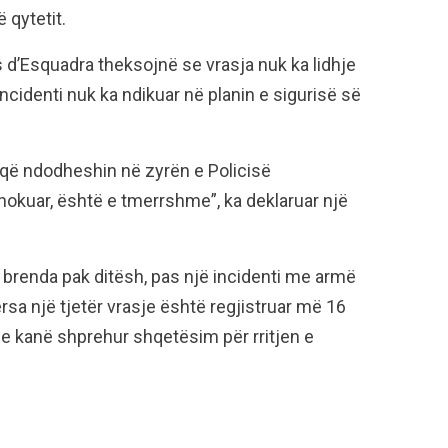
ë qytetit.
d’Esquadra theksojnë se vrasja nuk ka lidhje
ncidenti nuk ka ndikuar në planin e sigurisë së
që ndodheshin në zyrën e Policisë
okuar, është e tmerrshme”, ka deklaruar një
ë brenda pak ditësh, pas një incidenti me armë
ërsa një tjetër vrasje është regjistruar më 16
lle kanë shprehur shqetësim për rritjen e