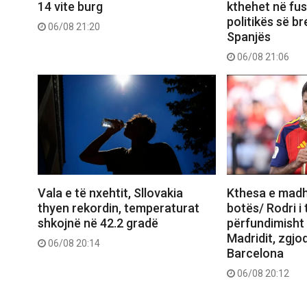
14 vite burg
kthehet në fu
politikës së b
06/08 21:20
Spanjës
06/08 21:06
Vala e të nxehtit, Sllovakia
Kthesa e madh
thyen rekordin, temperaturat
botës/ Rodri i
shkojnë në 42.2 gradë
përfundimisht ‘
Madridit, zgjod
06/08 20:14
Barcelona
06/08 20:12