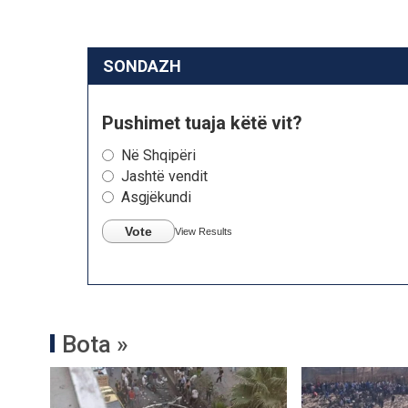
SONDAZH
Pushimet tuaja këtë vit?
Në Shqipëri
Jashtë vendit
Asgjëkundi
Vote
View Results
Bota »