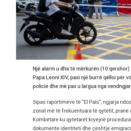
Një alarm u dha të mërkurën (10 qershor) 
Papa Leoni XIV, pasi një burrë qëlloi për v
policie dhe më pas u largua nga vendngjar
Sipas raportimeve të “El País”, ngjarja ndo
zonat më të frekuentuara të qytetit, pranë 
Kombëtare ku qytetarët kryejnë procedura
dokumente identiteti dhe çështje emigraci