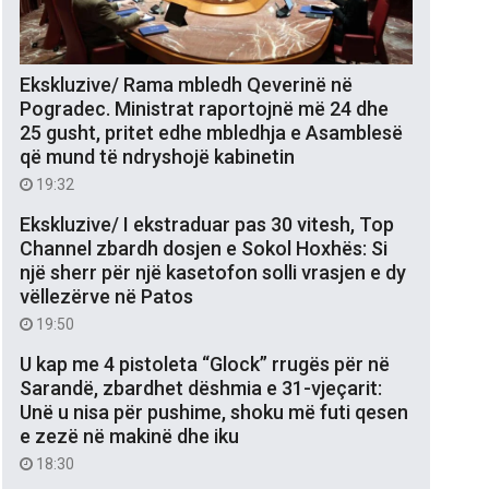
Ekskluzive/ Rama mbledh Qeverinë në
Pogradec. Ministrat raportojnë më 24 dhe
25 gusht, pritet edhe mbledhja e Asamblesë
që mund të ndryshojë kabinetin
19:32
Ekskluzive/ I ekstraduar pas 30 vitesh, Top
Channel zbardh dosjen e Sokol Hoxhës: Si
një sherr për një kasetofon solli vrasjen e dy
vëllezërve në Patos
19:50
U kap me 4 pistoleta “Glock” rrugës për në
Sarandë, zbardhet dëshmia e 31-vjeçarit:
Unë u nisa për pushime, shoku më futi qesen
e zezë në makinë dhe iku
18:30