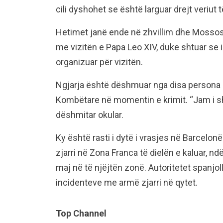
cili dyshohet se është larguar drejt veriut t
Hetimet janë ende në zhvillim dhe Mossos 
me vizitën e Papa Leo XIV, duke shtuar se i
organizuar për vizitën.
Ngjarja është dëshmuar nga disa persona 
Kombëtare në momentin e krimit. “Jam i sh
dëshmitar okular.
Ky është rasti i dytë i vrasjes në Barcelon
zjarri në Zona Franca të dielën e kaluar, nd
maj në të njëjtën zonë. Autoritetet spanjo
incidenteve me armë zjarri në qytet.
Top Channel