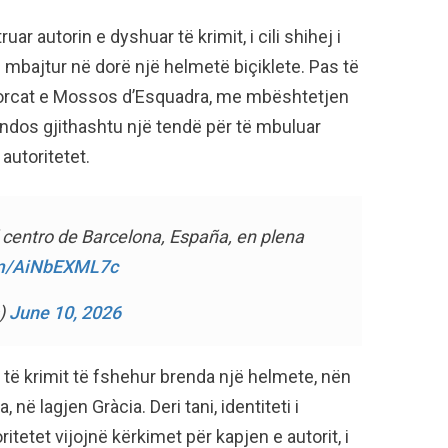
r autorin e dyshuar të krimit, i cili shihej i
mbajtur në dorë një helmetë biçiklete. Pas të
forcat e Mossos d’Esquadra, me mbështetjen
ndos gjithashtu një tendë për të mbuluar
 autoritetet.
 centro de Barcelona, España, en plena
com/AiNbEXML7c
)
June 10, 2026
 të krimit të fshehur brenda një helmete, nën
në lagjen Gràcia. Deri tani, identiteti i
itetet vijojnë kërkimet për kapjen e autorit, i