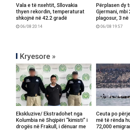
Vala e të nxehtit, Sllovakia
Përplasen dy 
thyen rekordin, temperaturat
Gjermani, mbi 
shkojnë në 42.2 gradë
plagosur, 3 në 
06/08 20:14
06/08 19:57
Kryesore »
Ekskluzive/ Ekstradohet nga
Ceuta po përje
Kolumbia në Shqipëri “kimisti” i
më të rënda hu
drogës në Frakull, i dënuar me
72,000 emigran