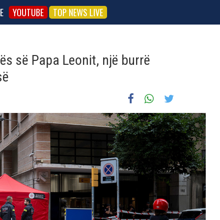
E
YOUTUBE
TOP NEWS LIVE
tës së Papa Leonit, një burrë
së