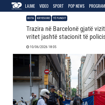
LAJME
VIDEO
SPORT
POP NEWS
PROGRAM
BOTA
KRYESORE
TË FUNDIT
Trazira në Barcelonë gjatë vizi
vritet jashtë stacionit të polici
10/06/2026 18:05