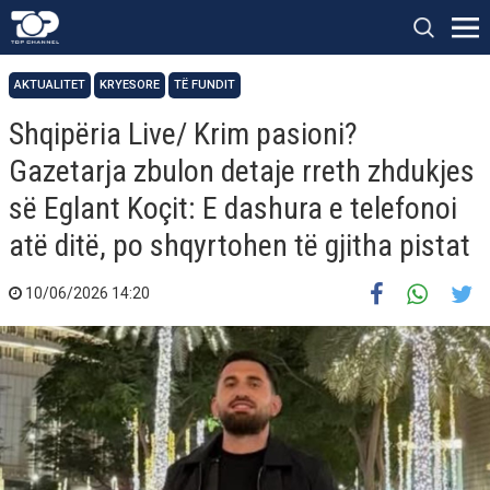
AKTUALITET
KRYESORE
TË FUNDIT
Shqipëria Live/ Krim pasioni?
Gazetarja zbulon detaje rreth zhdukjes
së Eglant Koçit: E dashura e telefonoi
atë ditë, po shqyrtohen të gjitha pistat
10/06/2026 14:20