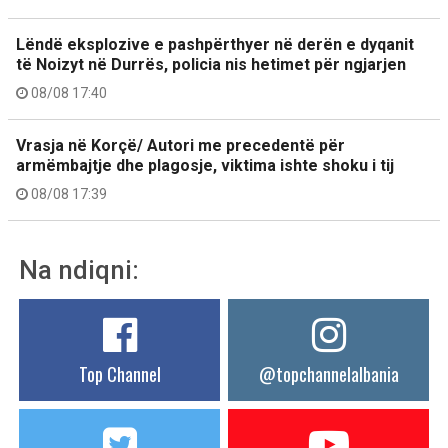
Lëndë eksplozive e pashpërthyer në derën e dyqanit
të Noizyt në Durrës, policia nis hetimet për ngjarjen
08/08 17:40
Vrasja në Korçë/ Autori me precedentë për
armëmbajtje dhe plagosje, viktima ishte shoku i tij
08/08 17:39
Na ndiqni:
Top Channel
@topchannelalbania