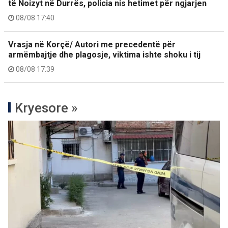
të Noizyt në Durrës, policia nis hetimet për ngjarjen
08/08 17:40
Vrasja në Korçë/ Autori me precedentë për
armëmbajtje dhe plagosje, viktima ishte shoku i tij
08/08 17:39
Kryesore »