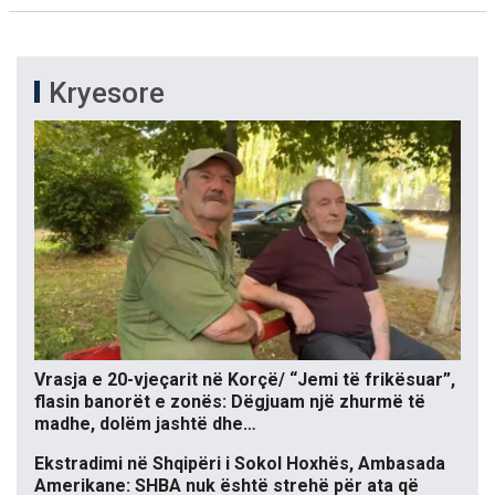
Kryesore
Vrasja e 20-vjeçarit në Korçë/ “Jemi të frikësuar”,
flasin banorët e zonës: Dëgjuam një zhurmë të
madhe, dolëm jashtë dhe…
Ekstradimi në Shqipëri i Sokol Hoxhës, Ambasada
Amerikane: SHBA nuk është strehë për ata që