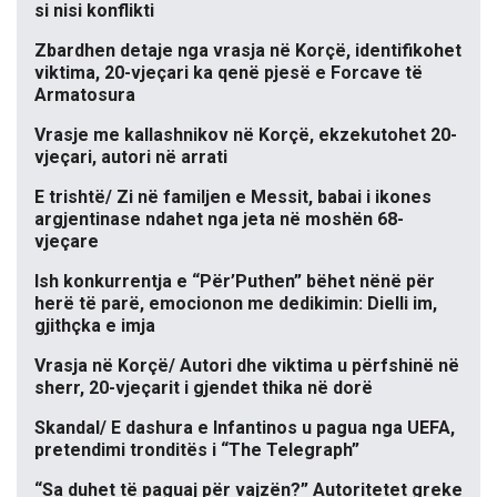
si nisi konflikti
Zbardhen detaje nga vrasja në Korçë, identifikohet
viktima, 20-vjeçari ka qenë pjesë e Forcave të
Armatosura
Vrasje me kallashnikov në Korçë, ekzekutohet 20-
vjeçari, autori në arrati
E trishtë/ Zi në familjen e Messit, babai i ikones
argjentinase ndahet nga jeta në moshën 68-
vjeçare
Ish konkurrentja e “Për’Puthen” bëhet nënë për
herë të parë, emocionon me dedikimin: Dielli im,
gjithçka e imja
Vrasja në Korçë/ Autori dhe viktima u përfshinë në
sherr, 20-vjeçarit i gjendet thika në dorë
Skandal/ E dashura e Infantinos u pagua nga UEFA,
pretendimi tronditës i “The Telegraph”
“Sa duhet të paguaj për vajzën?” Autoritetet greke