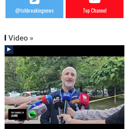
@tchbreakingnews
Top Channel
Video »