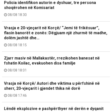
Policia identifikon autorin e dyshuar, tre persona
shoqërohen në Komisariat
08/08 18:30
Vrasja e 20-vjeçarit në Korçë/ “Jemi të frikësuar”,
flasin banorët e zonës: Dëgjuam një zhurmë të madhe,
dolëm jashtë dhe…
08/08 18:15
Zjarr masiv në Mallakastër, rrezikohen banesat në
fshatin Koilac, evakuohen disa familje
08/08 18:01
Vrasja në Korçë/ Autori dhe viktima u përfshinë në
sherr, 20-vjeçarit i gjendet thika në dorë
08/08 17:46
Lëndë eksplozive e pashpërthyer në derën e dyqanit