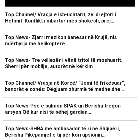
Top Channel/ Vrasja e ish-ushtarit, zv. drejtori i
Hetimit: Konflikt i mbartur mes shokësh, prej…
Top News- Zjarri rrezikon banesat në Krujë, nis
ndërhyrja me helikopterë
Top News- Tre vëllezër i vënë tritol të moshuarit.
Sherri për mobilje, autorët në kërkim
Top Channel/ Vrasja në Korçë/ “Jemi të frikësuar”,
banorët e zonës: Dëgjuam zhurmë të madhe dhe…
Top News-Pse e sulmon SPAK-un Berisha tregon
arsyen Që kur nisi të bëhej gardian…
Top News-SHBA me ambasador të ri në Shqipëri,
Berisha Pikëpamjet e tij për korrupsionin…