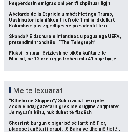
keqpërdorin emigracioni për t’i shpëtuar ligjit
Abelardo de la Espriela u mbështet nga Trump,
Uashingtoni planifikon t’i ofrojë 1 miliard dollarë
Kolumbisë pas zgjedhjes së presidentit të ri
Skandal/ E dashura e Infantinos u pagua nga UEFA,
pretendimi tronditës i “The Telegraph”
Fluksi i shtuar lëvizjesh në pikën kufitare të
Morinit, në 12 orë regjistrohen mbi 41 mijë hyrje
Më të lexuarat
“Kthehu në Shqipëri”/ Sulm racist në rrjetet
sociale ndaj gazetarit grek me origjinë shqiptare:
Je mysafir këtu, nuk duhet të flasësh
Sherri në burgun e sigurisë së lartë në Fier,
plagoset anëtari i grupit të Bajrajve dhe një tjetër,