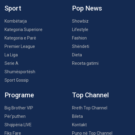
Sport
Pop News
Kombëtarja
Showbiz
Kategoria Superiore
Lifestyle
Kategoria e Parë
Fashion
Premier League
Shëndeti
La Liga
Dieta
Serie A
Receta gatimi
Shumësportësh
Sport Gossip
Programe
Top Channel
Big Brother VIP
Rreth Top Channel
Për’puthen
Bileta
Shqipëria LIVE
Kontakt
Fiks Fare
Puno në Top Channel