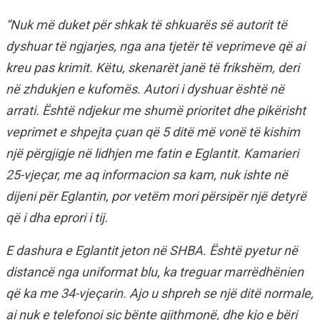
“Nuk më duket për shkak të shkuarës së autorit të
dyshuar të ngjarjes, nga ana tjetër të veprimeve që ai
kreu pas krimit. Këtu, skenarët janë të frikshëm, deri
në zhdukjen e kufomës. Autori i dyshuar është në
arrati. Është ndjekur me shumë prioritet dhe pikërisht
veprimet e shpejta çuan që 5 ditë më vonë të kishim
një përgjigje në lidhjen me fatin e Eglantit. Kamarieri
25-vjeçar, me aq informacion sa kam, nuk ishte në
dijeni për Eglantin, por vetëm mori përsipër një detyrë
që i dha eprori i tij.
E dashura e Eglantit jeton në SHBA. Është pyetur në
distancë nga uniformat blu, ka treguar marrëdhënien
që ka me 34-vjeçarin. Ajo u shpreh se një ditë normale,
ai nuk e telefonoi siç bënte gjithmonë, dhe kjo e bëri