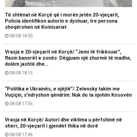
Të shtënat në Korçë që i morën jetën 20-vjeçarit,
Policia identifikon autorin e dyshuar, tre persona
shoqërohen në Komisariat
08/08 18:30
Vrasja e 20-vjeçarit në Korçë/ “Jemi të frikësuar”,
flasin banorët e zonës: Dëgjuam një zhurmë të madhe,
dolëm jashtë dhe…
08/08 18:15
“Politika e Ukrainës, e njëjtë”/ Zelensky takim me
Vuçiçin, s’ndryshon qëndrim: Nuk do ta njohim Kosovën
08/08 17:56
Vrasja në Korçë/ Autori dhe viktima u përfshinë në
sherr, 20-vjeçarit i gjendet thika në dorë
08/08 17:46