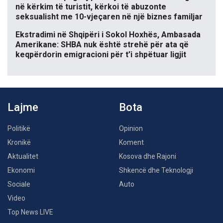
në kërkim të turistit, kërkoi të abuzonte
seksualisht me 10-vjeçaren në një biznes familjar
Ekstradimi në Shqipëri i Sokol Hoxhës, Ambasada
Amerikane: SHBA nuk është strehë për ata që
keqpërdorin emigracioni për t’i shpëtuar ligjit
Lajme
Bota
Politikë
Opinion
Kronikë
Koment
Aktualitet
Kosova dhe Rajoni
Ekonomi
Shkencë dhe Teknologji
Sociale
Auto
Video
Top News LIVE