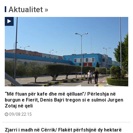
Aktualitet »
“Më ftuan për kafe dhe më qëlluan”/ Përleshja në
burgun e Fierit, Denis Bajri tregon si e sulmoi Jurgen
Zotaj në qeli
09/08 22:15
Zjarri i madh në Cërrik/ Flakët përfshijnë dy hektarë