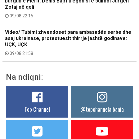
burgun e Fierit, Denis Bajri tregon si e sulmoi Jurgen
Zotaj në qeli
09/08 22:15
Video/ Tubimi zhvendoset para ambasadës serbe dhe
asaj ukrainase, protestuesit thirrje jashtë godinave:
UÇK, UÇK
09/08 21:58
Na ndiqni:
Top Channel
@topchannelalbania