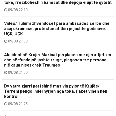
tokë, rrezikoheshin banesat dhe depoja e ujit të qytetit
09/08 22:10
Video/ Tubimi zhvendoset para ambasadës serbe dhe
asaj ukrainase, protestuesit thirrje jashtë godinave:
UÇK, UÇK
09/08 21:58
Aksident në Krujë/ Makinat përplasen me njëra-tjetrën
dhe përfundojnë jashtë rruge, plagosen tre persona,
një grua niset drejt Traumës
09/08 21:50
Dy vatra zjarri përfshinë masivin pyjor të Krujës/
Terreni pengoi ndërhyrjen nga toka, flakët vihen nën
kontroll
09/08 21:25