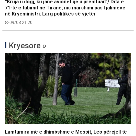
“Kruja u dogj, ku janë avionët që u premtuan”/ Dita e
71-të e tubimit në Tiranë, nis marshimi pas fjalimeve
në Kryeministri: Larg politikës së vjetër
09/08 21:20
Kryesore »
Lamtumira më e dhimbshme e Messit, Leo përcjell të