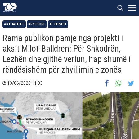
AKTUALITET
KRYESORE
TË FUNDIT
Rama publikon pamje nga projekti i
aksit Milot-Balldren: Për Shkodrën,
Lezhën dhe gjithë veriun, hap shumë i
rëndësishëm për zhvillimin e zonës
10/06/2026 11:33