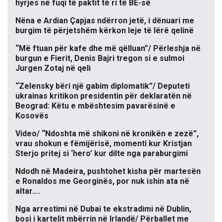
hyrjes në fuqi të paktit të ri të BE-së
Nëna e Ardian Çapjas ndërron jetë, i dënuari me
burgim të përjetshëm kërkon leje të lërë qelinë
“Më ftuan për kafe dhe më qëlluan”/ Përleshja në
burgun e Fierit, Denis Bajri tregon si e sulmoi
Jurgen Zotaj në qeli
“Zelensky bëri një gabim diplomatik”/ Deputeti
ukrainas kritikon presidentin për deklaratën në
Beograd: Këtu e mbështesim pavarësinë e
Kosovës
Video/ “Ndoshta më shikoni në kronikën e zezë”,
vrau shokun e fëmijërisë, momenti kur Kristjan
Sterjo pritej si ‘hero’ kur dilte nga paraburgimi
Ndodh në Madeira, pushtohet kisha për martesën
e Ronaldos me Georginës, por nuk ishin ata në
altar….
Nga arrestimi në Dubai te ekstradimi në Dublin,
bosi i kartelit mbërrin në Irlandë/ Përballet me