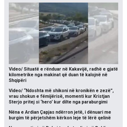
Video/ Situatë e rënduar në Kakavijë, radhë e gjatë
kilometrike nga makinat që duan të kalojnë në
Shqipëri
Video/ “Ndoshta më shikoni në kronikën e zezë”,
vrau shokun e fëmijërisë, momenti kur Kristjan
Sterjo pritej si ‘hero’ kur dilte nga paraburgimi
Nëna e Ardian Çapjas ndërron jetë, i dënuari me
burgim të përjetshëm kërkon leje të lërë qelinë