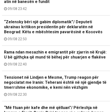
atin në banesën e fundit
09/08 23:42
“Zelensky bëri një gabim diplomatik”/ Deputeti
ukrainas kritikon presidentin për deklaratën në
Beograd: Këtu e mbështesim pavarësinë e Kosovës
09/08 22:50
Rama ndan mesazhin e emigrantit për zjarrin në Krujë:
U bë gjithçka që mund të bëhej për shuarjen e flakëve
09/08 22:40
Tensionet në Lindjen e Mesme, Trump reagon për
negociatat me Iranin: Teherani është në një gjendje të
tmerrshme ekonomike, e kemi nën vëzhgim
09/08 22:30
“Më ftuan për kafe dhe më qëlluan”/ Përleshja në