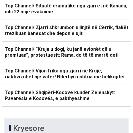
Top Channel/ Situatë dramatike nga zjarret në Kanada,
mbi 22 mijë evakuime
Top Channel/ Zjarri shkrumbon ullinjtë në Cërrik, flakët
rrezikuan banesat dhe depon e ujit
Top Channel/ “Kruja u dogj, ku janë avionët që u
premtuan”, protestuesit: Rama, do të të marrë deti
Top Channel/ Vijon frika nga zjarri në Krujë,
riaktivizohet një vatër! Ndërhyn ushtria me helikopter
Top Channel/ Shqipëri-Kosovë kundër Zelenskyt:
Pavarësia e Kosovës, e pakthyeshme
Kryesore