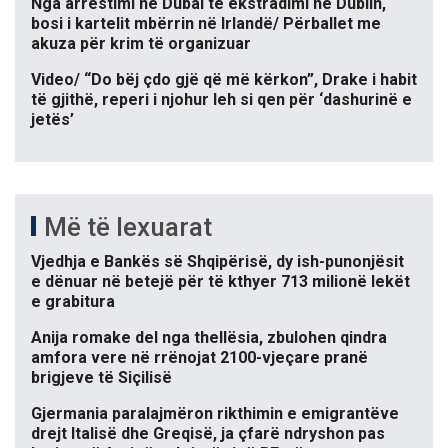
Nga arrestimi në Dubai te ekstradimi në Dublin,
bosi i kartelit mbërrin në Irlandë/ Përballet me
akuza për krim të organizuar
Video/ “Do bëj çdo gjë që më kërkon”, Drake i habit
të gjithë, reperi i njohur leh si qen për ‘dashurinë e
jetës’
Më të lexuarat
Vjedhja e Bankës së Shqipërisë, dy ish-punonjësit
e dënuar në betejë për të kthyer 713 milionë lekët
e grabitura
Anija romake del nga thellësia, zbulohen qindra
amfora vere në rrënojat 2100-vjeçare pranë
brigjeve të Siçilisë
Gjermania paralajmëron rikthimin e emigrantëve
drejt Italisë dhe Greqisë, ja çfarë ndryshon pas