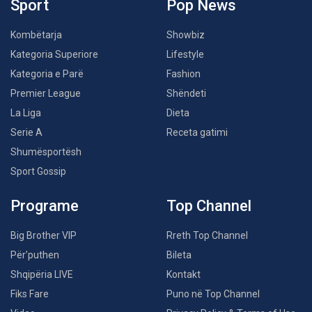
Sport
Pop News
Kombëtarja
Showbiz
Kategoria Superiore
Lifestyle
Kategoria e Parë
Fashion
Premier League
Shëndeti
La Liga
Dieta
Serie A
Receta gatimi
Shumësportësh
Sport Gossip
Programe
Top Channel
Big Brother VIP
Rreth Top Channel
Për’puthen
Bileta
Shqipëria LIVE
Kontakt
Fiks Fare
Puno në Top Channel