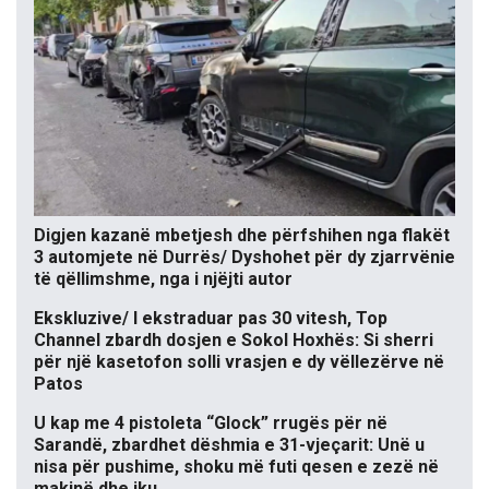
Digjen kazanë mbetjesh dhe përfshihen nga flakët
3 automjete në Durrës/ Dyshohet për dy zjarrvënie
të qëllimshme, nga i njëjti autor
Ekskluzive/ I ekstraduar pas 30 vitesh, Top
Channel zbardh dosjen e Sokol Hoxhës: Si sherri
për një kasetofon solli vrasjen e dy vëllezërve në
Patos
U kap me 4 pistoleta “Glock” rrugës për në
Sarandë, zbardhet dëshmia e 31-vjeçarit: Unë u
nisa për pushime, shoku më futi qesen e zezë në
makinë dhe iku