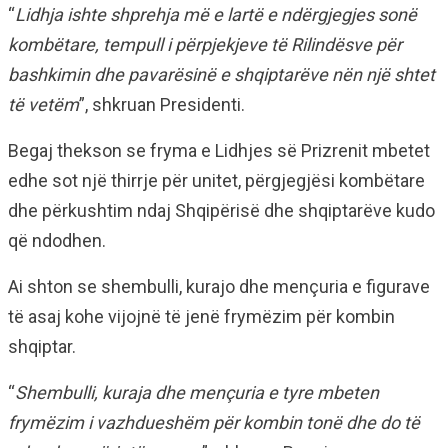
“
Lidhja ishte shprehja më e lartë e ndërgjegjes sonë
kombëtare, tempull i përpjekjeve të Rilindësve për
bashkimin dhe pavarësinë e shqiptarëve nën një shtet
të vetëm
”, shkruan Presidenti.
Begaj thekson se fryma e Lidhjes së Prizrenit mbetet
edhe sot një thirrje për unitet, përgjegjësi kombëtare
dhe përkushtim ndaj Shqipërisë dhe shqiptarëve kudo
që ndodhen.
Ai shton se shembulli, kurajo dhe mençuria e figurave
të asaj kohe vijojnë të jenë frymëzim për kombin
shqiptar.
“
Shembulli, kuraja dhe mençuria e tyre mbeten
frymëzim i vazhdueshëm për kombin tonë dhe do të