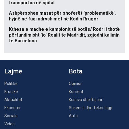
transportua në spital
Ashpërsohen masat për shoferët ‘problematikë’,
hyjnë në fuqi ndryshimet në Kodin Rrugor
Kthesa e madhe e kampionit të botës/ Rodri i thotë
përfundimisht ‘jo’ Realit të Madridit, zgjodhi kalimin
te Barcelona
Lajme
Bota
Politikë
Opinion
Kronikë
Koment
Aktualitet
Kosova dhe Rajoni
Ekonomi
Shkencë dhe Teknologji
Sociale
Auto
Video