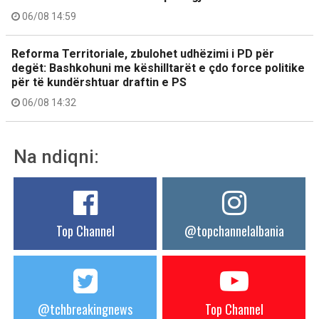
06/08 14:59
Reforma Territoriale, zbulohet udhëzimi i PD për
degët: Bashkohuni me këshilltarët e çdo force politike
për të kundërshtuar draftin e PS
06/08 14:32
Na ndiqni:
Top Channel
@topchannelalbania
@tchbreakingnews
Top Channel