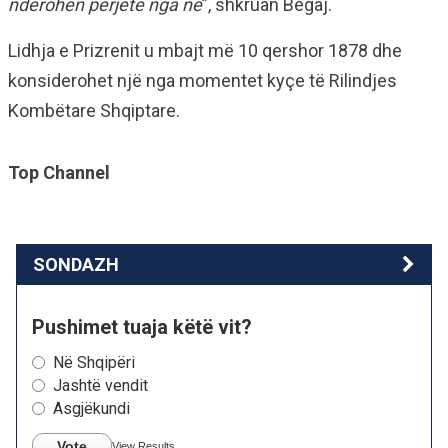
nderohen përjetë nga ne
”, shkruan Begaj.
Lidhja e Prizrenit u mbajt më 10 qershor 1878 dhe
konsiderohet një nga momentet kyçe të Rilindjes
Kombëtare Shqiptare.
Top Channel
SONDAZH
Pushimet tuaja këtë vit?
Në Shqipëri
Jashtë vendit
Asgjëkundi
Vote
View Results