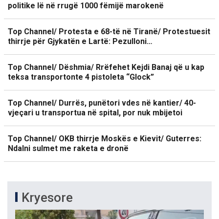
politike lë në rrugë 1000 fëmijë marokenë
Top Channel/ Protesta e 68-të në Tiranë/ Protestuesit
thirrje për Gjykatën e Lartë: Pezulloni…
Top Channel/ Dëshmia/ Rrëfehet Kejdi Banaj që u kap
teksa transportonte 4 pistoleta “Glock”
Top Channel/ Durrës, punëtori vdes në kantier/ 40-
vjeçari u transportua në spital, por nuk mbijetoi
Top Channel/ OKB thirrje Moskës e Kievit/ Guterres:
Ndalni sulmet me raketa e dronë
Kryesore