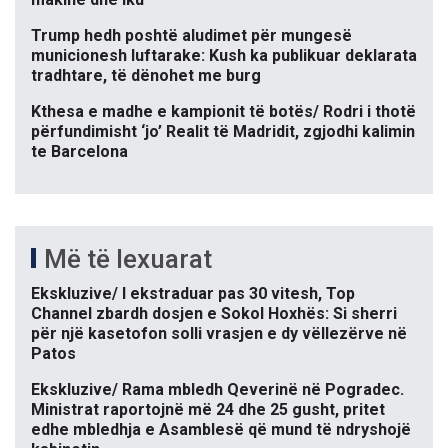
Trump hedh poshtë aludimet për mungesë
municionesh luftarake: Kush ka publikuar deklarata
tradhtare, të dënohet me burg
Kthesa e madhe e kampionit të botës/ Rodri i thotë
përfundimisht ‘jo’ Realit të Madridit, zgjodhi kalimin
te Barcelona
Më të lexuarat
Ekskluzive/ I ekstraduar pas 30 vitesh, Top
Channel zbardh dosjen e Sokol Hoxhës: Si sherri
për një kasetofon solli vrasjen e dy vëllezërve në
Patos
Ekskluzive/ Rama mbledh Qeverinë në Pogradec.
Ministrat raportojnë më 24 dhe 25 gusht, pritet
edhe mbledhja e Asamblesë që mund të ndryshojë