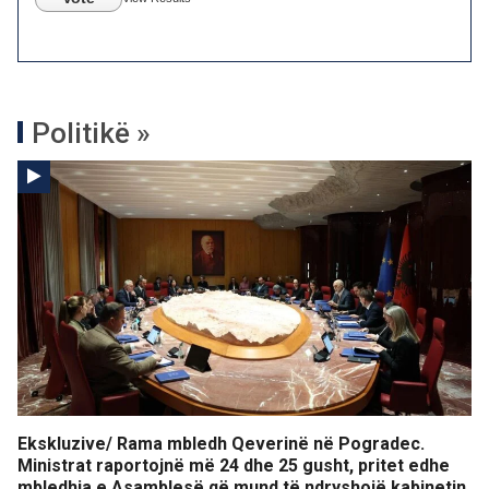
Politikë »
Ekskluzive/ Rama mbledh Qeverinë në Pogradec.
Ministrat raportojnë më 24 dhe 25 gusht, pritet edhe
mbledhja e Asamblesë që mund të ndryshojë kabinetin