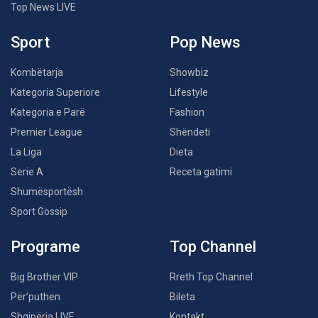
Top News LIVE
Sport
Pop News
Kombëtarja
Showbiz
Kategoria Superiore
Lifestyle
Kategoria e Parë
Fashion
Premier League
Shëndeti
La Liga
Dieta
Serie A
Receta gatimi
Shumësportësh
Sport Gossip
Programe
Top Channel
Big Brother VIP
Rreth Top Channel
Për’puthen
Bileta
Shqipëria LIVE
Kontakt