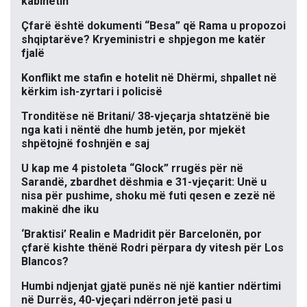
kabinetin
Çfarë është dokumenti “Besa” që Rama u propozoi
shqiptarëve? Kryeministri e shpjegon me katër
fjalë
Konflikt me stafin e hotelit në Dhërmi, shpallet në
kërkim ish-zyrtari i policisë
Tronditëse në Britani/ 38-vjeçarja shtatzënë bie
nga kati i nëntë dhe humb jetën, por mjekët
shpëtojnë foshnjën e saj
U kap me 4 pistoleta “Glock” rrugës për në
Sarandë, zbardhet dëshmia e 31-vjeçarit: Unë u
nisa për pushime, shoku më futi qesen e zezë në
makinë dhe iku
‘Braktisi’ Realin e Madridit për Barcelonën, por
çfarë kishte thënë Rodri përpara dy vitesh për Los
Blancos?
Humbi ndjenjat gjatë punës në një kantier ndërtimi
në Durrës, 40-vjeçari ndërron jetë pasi u