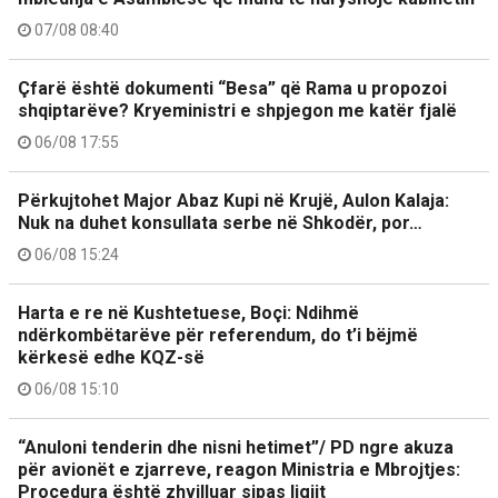
07/08 08:40
Çfarë është dokumenti “Besa” që Rama u propozoi
shqiptarëve? Kryeministri e shpjegon me katër fjalë
06/08 17:55
Përkujtohet Major Abaz Kupi në Krujë, Aulon Kalaja:
Nuk na duhet konsullata serbe në Shkodër, por…
06/08 15:24
Harta e re në Kushtetuese, Boçi: Ndihmë
ndërkombëtarëve për referendum, do t’i bëjmë
kërkesë edhe KQZ-së
06/08 15:10
“Anuloni tenderin dhe nisni hetimet”/ PD ngre akuza
për avionët e zjarreve, reagon Ministria e Mbrojtjes:
Procedura është zhvilluar sipas ligjit