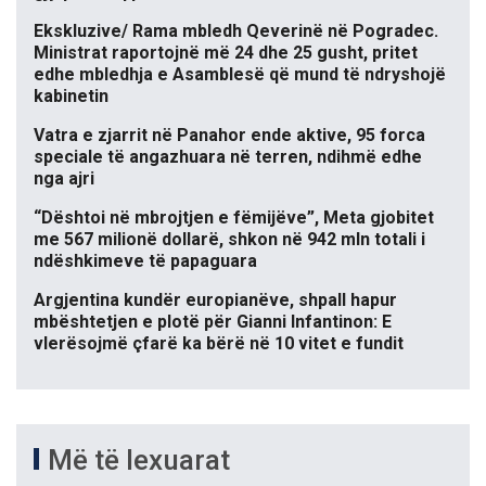
Ekskluzive/ Rama mbledh Qeverinë në Pogradec.
Ministrat raportojnë më 24 dhe 25 gusht, pritet
edhe mbledhja e Asamblesë që mund të ndryshojë
kabinetin
Vatra e zjarrit në Panahor ende aktive, 95 forca
speciale të angazhuara në terren, ndihmë edhe
nga ajri
“Dështoi në mbrojtjen e fëmijëve”, Meta gjobitet
me 567 milionë dollarë, shkon në 942 mln totali i
ndëshkimeve të papaguara
Argjentina kundër europianëve, shpall hapur
mbështetjen e plotë për Gianni Infantinon: E
vlerësojmë çfarë ka bërë në 10 vitet e fundit
Më të lexuarat