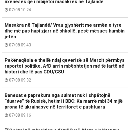
nxënëses që i mbijetoi masakrës në Tajlandë
07/08 10:24
Masakra në Tajlandë/ Vrau gjyshërit me armën e tyre
dhe më pas hapi zjarr në shkollë, pesë mësues humbin
jetën
07/08 09:43
Pakënaqësia e thellë ndaj qeverisë së Merzit përmbys
raportet politike, AfD arrin mbështetjen më të lartë në
histori dhe lë pas CDU/CSU
07/08 09:32
Banesat e paprekura nga sulmet nuk i shpëtojnë
“duarve” të Rusisë, hetimi i BBC: Ka marrë mbi 34 mijë
prona të ukrainasve në territoret e pushtuara
07/08 09:16