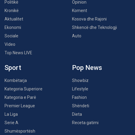
Politikë
Opinion
Kronikë
Koment
Aktualitet
Kosova dhe Rajoni
Ekonomi
Shkencë dhe Teknologji
Sociale
Auto
Video
Top News LIVE
Sport
Pop News
Kombëtarja
Showbiz
Kategoria Superiore
Lifestyle
Kategoria e Parë
Fashion
Premier League
Shëndeti
La Liga
Dieta
Serie A
Receta gatimi
Shumësportësh