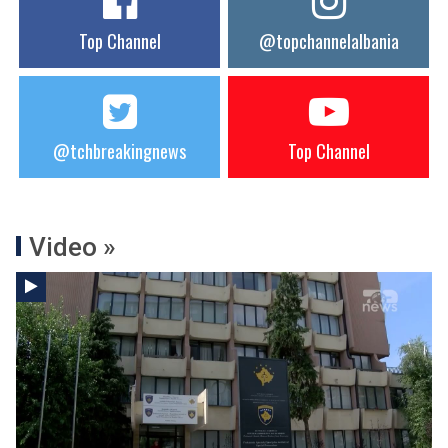
Top Channel
@topchannelalbania
@tchbreakingnews
Top Channel
Video »