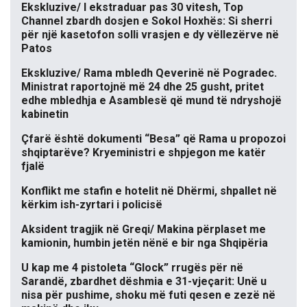
Ekskluzive/ I ekstraduar pas 30 vitesh, Top
Channel zbardh dosjen e Sokol Hoxhës: Si sherri
për një kasetofon solli vrasjen e dy vëllezërve në
Patos
Ekskluzive/ Rama mbledh Qeverinë në Pogradec.
Ministrat raportojnë më 24 dhe 25 gusht, pritet
edhe mbledhja e Asamblesë që mund të ndryshojë
kabinetin
Çfarë është dokumenti “Besa” që Rama u propozoi
shqiptarëve? Kryeministri e shpjegon me katër
fjalë
Konflikt me stafin e hotelit në Dhërmi, shpallet në
kërkim ish-zyrtari i policisë
Aksident tragjik në Greqi/ Makina përplaset me
kamionin, humbin jetën nënë e bir nga Shqipëria
U kap me 4 pistoleta “Glock” rrugës për në
Sarandë, zbardhet dëshmia e 31-vjeçarit: Unë u
nisa për pushime, shoku më futi qesen e zezë në