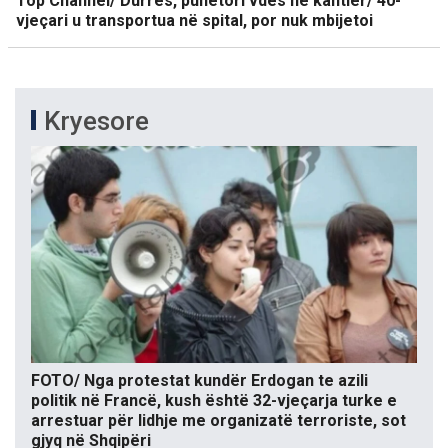
Top Channel/ Durrës, punëtori vdes në kantier/ 40-
vjeçari u transportua në spital, por nuk mbijetoi
Kryesore
FOTO/ Nga protestat kundër Erdogan te azili
politik në Francë, kush është 32-vjeçarja turke e
arrestuar për lidhje me organizatë terroriste, sot
gjyq në Shqipëri