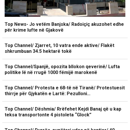
Top News- Jo vetëm Banjska/ Radoiçiç akuzohet edhe
për krime lufte në Gjakovë
Top Channel/ Zjarret, 10 vatra ende aktive/ Flakët
shkrumbuan 34.5 hektarë tokë
Top Channel/Spanjë, opozita bllokon qeverinë/ Lufta
politike lë në rrugë 1000 fëmijë marokenë
Top Channel/ Protesta e 68-të në Tiranë/ Protestuesit
thirrje për Gjykatën e Lartë: Pezulloni…
Top Channel/ Dëshmia/ Rrëfehet Kejdi Banaj që u kap
teksa transportonte 4 pistoleta “Glock”