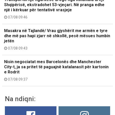
Shqipërisë, ekstradohet 53-vjeçari. Në pranga edhe
një i kërkuar për tentativë vrasjeje
07/08 09:46
Masakra në Tajlandë/ Vrau gjyshërit me armën e tyre
dhe më pas hapi zjarr në shkollë, pesë mësues humbin
jetën
07/08 09:43
Nisin negociatat mes Barcelonës dhe Manchester
City-t, ja sa pritet të paguajnë katalanasit për kartonin
e Rodrit
07/08 09:37
Na ndiqni: