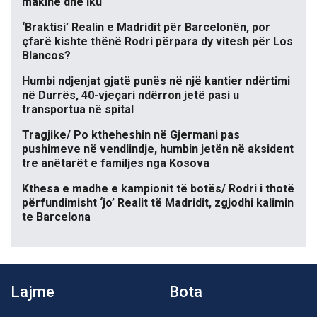
makinë dhe iku
‘Braktisi’ Realin e Madridit për Barcelonën, por
çfarë kishte thënë Rodri përpara dy vitesh për Los
Blancos?
Humbi ndjenjat gjatë punës në një kantier ndërtimi
në Durrës, 40-vjeçari ndërron jetë pasi u
transportua në spital
Tragjike/ Po ktheheshin në Gjermani pas
pushimeve në vendlindje, humbin jetën në aksident
tre anëtarët e familjes nga Kosova
Kthesa e madhe e kampionit të botës/ Rodri i thotë
përfundimisht ‘jo’ Realit të Madridit, zgjodhi kalimin
te Barcelona
Lajme
Bota