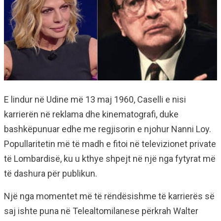
E lindur në Udine më 13 maj 1960, Caselli e nisi
karrierën në reklama dhe kinematografi, duke
bashkëpunuar edhe me regjisorin e njohur Nanni Loy.
Popullaritetin më të madh e fitoi në televizionet private
të Lombardisë, ku u kthye shpejt në një nga fytyrat më
të dashura për publikun.
Një nga momentet më të rëndësishme të karrierës së
saj ishte puna në Telealtomilanese përkrah Walter