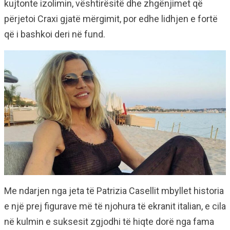
kujtonte izolimin, vështirësitë dhe zhgënjimet që
përjetoi Craxi gjatë mërgimit, por edhe lidhjen e fortë
që i bashkoi deri në fund.
Me ndarjen nga jeta të Patrizia Casellit mbyllet historia
e një prej figurave më të njohura të ekranit italian, e cila
në kulmin e suksesit zgjodhi të hiqte dorë nga fama