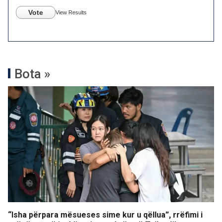
Vote
View Results
Bota »
“Isha përpara mësueses sime kur u qëllua”, rrëfimi i