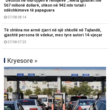
“Dështoi në mbrojtjen e fëmijëve”, Meta gjobitet me
567 milionë dollarë, shkon në 942 mln totali i
ndëshkimeve të papaguara
07/08 08:14
Të shtëna me armë zjarri në një shkollë në Tajlandë,
gjashtë persona të vdekur, mes tyre autori 14-vjeçar
07/08 07:25
Kryesore »