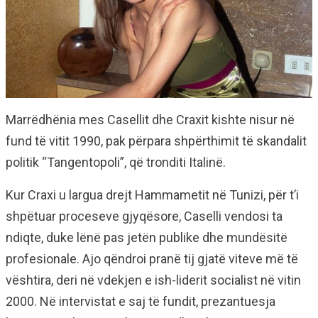
Marrëdhënia mes Casellit dhe Craxit kishte nisur në
fund të vitit 1990, pak përpara shpërthimit të skandalit
politik “Tangentopoli”, që tronditi Italinë.
Kur Craxi u largua drejt Hammametit në Tunizi, për t’i
shpëtuar proceseve gjyqësore, Caselli vendosi ta
ndiqte, duke lënë pas jetën publike dhe mundësitë
profesionale. Ajo qëndroi pranë tij gjatë viteve më të
vështira, deri në vdekjen e ish-liderit socialist në vitin
2000. Në intervistat e saj të fundit, prezantuesja