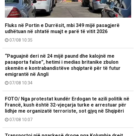
Fluks në Portin e Durrësit, mbi 349 mijë pasagjerë
udhëtuan në shtatë muajt e parë të vitit 2026
07/08 10:35
“Paguajnë deri në 24 mijë paund dhe kalojnë me
pasaporta false”, hetimi i medias britanike zbulon
skemën e kontrabandistëve shqiptarë për të futur
emigrantë në Angli
07/08 10:34
FOTO/ Nga protestat kundër Erdogan te azili politik në
Francë, kush është 32-vjeçarja turke e arrestuar për
lidhje me organizatë terroriste, sot gjyq në Shqipëri
07/08 10:07
Transportoi një ngarkesë droge nga Kolumbia drejt