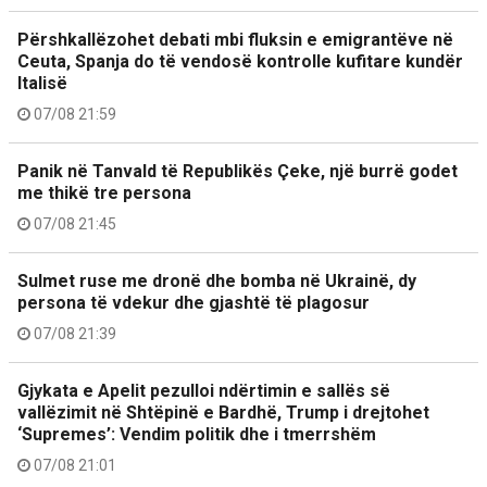
Përshkallëzohet debati mbi fluksin e emigrantëve në
Ceuta, Spanja do të vendosë kontrolle kufitare kundër
Italisë
07/08 21:59
Panik në Tanvald të Republikës Çeke, një burrë godet
me thikë tre persona
07/08 21:45
Sulmet ruse me dronë dhe bomba në Ukrainë, dy
persona të vdekur dhe gjashtë të plagosur
07/08 21:39
Gjykata e Apelit pezulloi ndërtimin e sallës së
vallëzimit në Shtëpinë e Bardhë, Trump i drejtohet
‘Supremes’: Vendim politik dhe i tmerrshëm
07/08 21:01