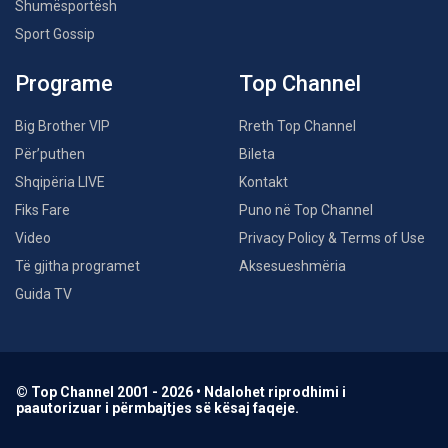
Shumësportësh
Sport Gossip
Programe
Top Channel
Big Brother VIP
Rreth Top Channel
Për’puthen
Bileta
Shqipëria LIVE
Kontakt
Fiks Fare
Puno në Top Channel
Video
Privacy Policy & Terms of Use
Të gjitha programet
Aksesueshmëria
Guida TV
© Top Channel 2001 - 2026 • Ndalohet riprodhimi i
paautorizuar i përmbajtjes së kësaj faqeje.