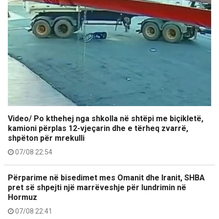
Video/ Po kthehej nga shkolla në shtëpi me biçikletë,
kamioni përplas 12-vjeçarin dhe e tërheq zvarrë,
shpëton për mrekulli
07/08 22:54
Përparime në bisedimet mes Omanit dhe Iranit, SHBA
pret së shpejti një marrëveshje për lundrimin në
Hormuz
07/08 22:41