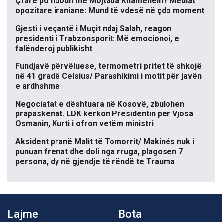
Çfarë po ndodh me Mojtaba Khamenein? Mediat
opozitare iraniane: Mund të vdesë në çdo moment
Gjesti i veçantë i Muçit ndaj Salah, reagon
presidenti i Trabzonsporit: Më emocionoi, e
falënderoj publikisht
Fundjavë përvëluese, termometri pritet të shkojë
në 41 gradë Celsius/ Parashikimi i motit për javën
e ardhshme
Negociatat e dështuara në Kosovë, zbulohen
prapaskenat. LDK kërkon Presidentin për Vjosa
Osmanin, Kurti i ofron vetëm ministri
Aksident pranë Malit të Tomorrit/ Makinës nuk i
punuan frenat dhe doli nga rruga, plagosen 7
persona, dy në gjendje të rëndë te Trauma
Lajme
Bota