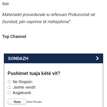
leje.
Materialet procedurale iu referuan Prokurorisë së
Durrësit, për veprime të mëtejshme
“.
Top Channel
SONDAZH
Pushimet tuaja këtë vit?
Në Shqipëri
Jashtë vendit
Asgjëkundi
Vote
View Results