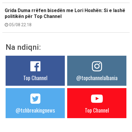
Grida Duma rrëfen bisedën me Lori Hoxhën: Si e lashë
politikën për Top Channel
05/08 22:18
Na ndiqni:
Top Channel
@topchannelalbania
@tchbreakingnews
Top Channel