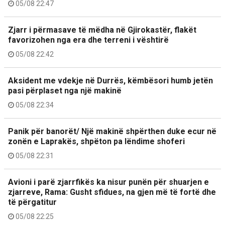
05/08 22:47
Zjarr i përmasave të mëdha në Gjirokastër, flakët
favorizohen nga era dhe terreni i vështirë
05/08 22:42
Aksident me vdekje në Durrës, këmbësori humb jetën
pasi përplaset nga një makinë
05/08 22:34
Panik për banorët/ Një makinë shpërthen duke ecur në
zonën e Laprakës, shpëton pa lëndime shoferi
05/08 22:31
Avioni i parë zjarrfikës ka nisur punën për shuarjen e
zjarreve, Rama: Gusht sfidues, na gjen më të fortë dhe
të përgatitur
05/08 22:25