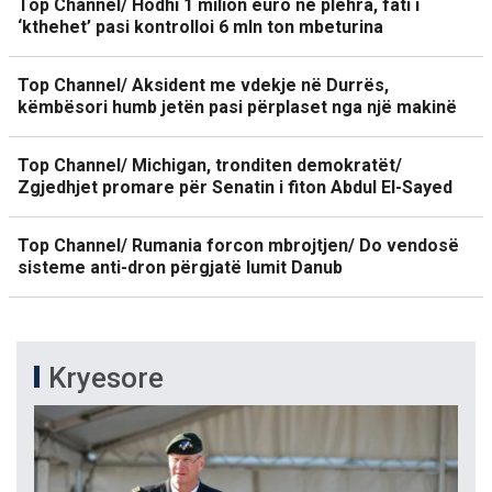
Top Channel/ Hodhi 1 milion euro në plehra, fati i
‘kthehet’ pasi kontrolloi 6 mln ton mbeturina
Top Channel/ Aksident me vdekje në Durrës,
këmbësori humb jetën pasi përplaset nga një makinë
Top Channel/ Michigan, tronditen demokratët/
Zgjedhjet promare për Senatin i fiton Abdul El-Sayed
Top Channel/ Rumania forcon mbrojtjen/ Do vendosë
sisteme anti-dron përgjatë lumit Danub
Kryesore