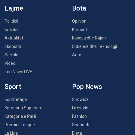
Lajme
Bota
Politikë
Opinion
Kronikë
Koment
Aktualitet
Kosova dhe Rajoni
Ekonomi
Shkencë dhe Teknologji
Sociale
Auto
Video
Top News LIVE
Sport
Pop News
Kombëtarja
Showbiz
Kategoria Superiore
Lifestyle
Kategoria e Parë
Fashion
Premier League
Shëndeti
La Liga
Dieta