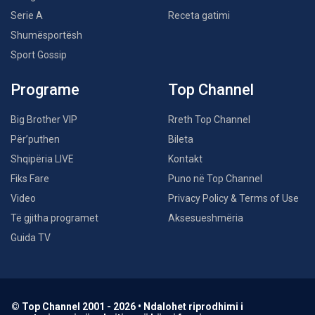
Serie A
Receta gatimi
Shumësportësh
Sport Gossip
Programe
Top Channel
Big Brother VIP
Rreth Top Channel
Për’puthen
Bileta
Shqipëria LIVE
Kontakt
Fiks Fare
Puno në Top Channel
Video
Privacy Policy & Terms of Use
Të gjitha programet
Aksesueshmëria
Guida TV
© Top Channel 2001 - 2026 • Ndalohet riprodhimi i