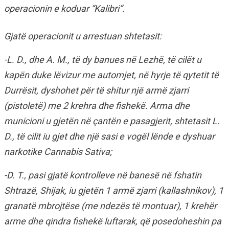
operacionin e koduar “Kalibri”.
Gjatë operacionit u arrestuan shtetasit:
-L. D., dhe A. M., të dy banues në Lezhë, të cilët u
kapën duke lëvizur me automjet, në hyrje të qytetit të
Durrësit, dyshohet për të shitur një armë zjarri
(pistoletë) me 2 krehra dhe fishekë. Arma dhe
municioni u gjetën në çantën e pasagjerit, shtetasit L.
D., të cilit iu gjet dhe një sasi e vogël lënde e dyshuar
narkotike Cannabis Sativa;
-D. T., pasi gjatë kontrolleve në banesë në fshatin
Shtrazë, Shijak, iu gjetën 1 armë zjarri (kallashnikov), 1
granatë mbrojtëse (me ndezës të montuar), 1 krehër
arme dhe qindra fishekë luftarak, që posedoheshin pa