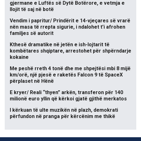
gjermane e Luftës së Dytë Botërore, e vetmja e
llojit të saj në botë
Vendim i papritur/ Prindërit e 14-vjeçares së vrarë
nën masa të rrepta sigurie, i ndalohet t’i afrohen
familjes së autorit
Kthesë dramatike në jetën e ish-lojtarit të
kombëtares shqiptare, arrestohet për shpërndarje
kokaine
Me peshë rreth 4 tonë dhe me shpejtësi mbi 8 mijë
km/orë, një pjesë e raketës Falcon 9 të SpaceX
përplaset në Hënë
E kryer/ Reali “thyen” arkën, transferon për 140
milionë euro yllin që kërkoi gjatë gjithë merkatos
I kërkuan të ulte muzikën në plazh, demokrati
përfundon në pranga për kërcënim me thikë