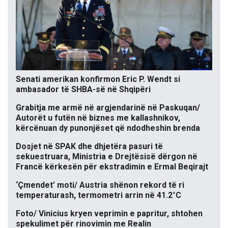
Senati amerikan konfirmon Eric P. Wendt si
ambasador të SHBA-së në Shqipëri
Grabitja me armë në argjendarinë në Paskuqan/
Autorët u futën në biznes me kallashnikov,
kërcënuan dy punonjëset që ndodheshin brenda
Dosjet në SPAK dhe dhjetëra pasuri të
sekuestruara, Ministria e Drejtësisë dërgon në
Francë kërkesën për ekstradimin e Ermal Beqirajt
‘Çmendet’ moti/ Austria shënon rekord të ri
temperaturash, termometri arrin në 41.2°C
Foto/ Vinicius kryen veprimin e papritur, shtohen
spekulimet për rinovimin me Realin