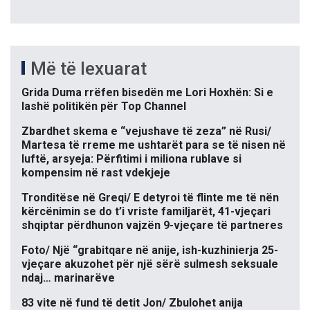
Më të lexuarat
Grida Duma rrëfen bisedën me Lori Hoxhën: Si e
lashë politikën për Top Channel
Zbardhet skema e “vejushave të zeza” në Rusi/
Martesa të rreme me ushtarët para se të nisen në
luftë, arsyeja: Përfitimi i miliona rublave si
kompensim në rast vdekjeje
Tronditëse në Greqi/ E detyroi të flinte me të nën
kërcënimin se do t’i vriste familjarët, 41-vjeçari
shqiptar përdhunon vajzën 9-vjeçare të partneres
Foto/ Një “grabitqare në anije, ish-kuzhinierja 25-
vjeçare akuzohet për një sërë sulmesh seksuale
ndaj… marinarëve
83 vite në fund të detit Jon/ Zbulohet anija