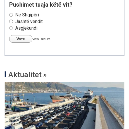
Pushimet tuaja këtë vit?
Në Shqipëri
Jashtë vendit
Asgjëkundi
Vote
View Results
Aktualitet »