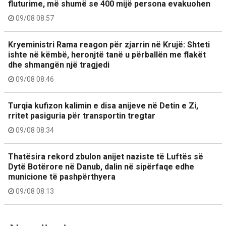
fluturime, më shumë se 400 mijë persona evakuohen
09/08 08:57
Kryeministri Rama reagon për zjarrin në Krujë: Shteti
ishte në këmbë, heronjtë tanë u përballën me flakët
dhe shmangën një tragjedi
09/08 08:46
Turqia kufizon kalimin e disa anijeve në Detin e Zi,
rritet pasiguria për transportin tregtar
09/08 08:34
Thatësira rekord zbulon anijet naziste të Luftës së
Dytë Botërore në Danub, dalin në sipërfaqe edhe
municione të pashpërthyera
09/08 08:13