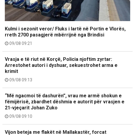
Kulmi i sezonit veror/ Fluks i lartë në Portin e Vlorës,
rreth 2700 pasagjerë mbërrijnë nga Brindisi
09/08 09:21
Vrasja e të riut në Korçë, Policia njoftim zyrtar:
Arrestohet autori i dyshuar, sekuestrohet arma e
krimit
09/08 09:13
“Më ngacmoi të dashurën”, vrau me armë shokun e
fëmijërisë, zbardhet dëshmia e autorit për vrasjen e
21-vjeçarit Johan Zuko
09/08 09:10
Vijon beteja me flakët në Mallakastër, forcat