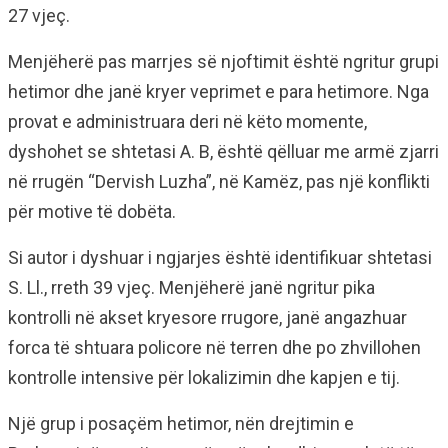
27 vjeç.
Menjëherë pas marrjes së njoftimit është ngritur grupi
hetimor dhe janë kryer veprimet e para hetimore. Nga
provat e administruara deri në këto momente,
dyshohet se shtetasi A. B, është qëlluar me armë zjarri
në rrugën “Dervish Luzha”, në Kamëz, pas një konflikti
për motive të dobëta.
Si autor i dyshuar i ngjarjes është identifikuar shtetasi
S. Ll., rreth 39 vjeç. Menjëherë janë ngritur pika
kontrolli në akset kryesore rrugore, janë angazhuar
forca të shtuara policore në terren dhe po zhvillohen
kontrolle intensive për lokalizimin dhe kapjen e tij.
Një grup i posaçëm hetimor, nën drejtimin e