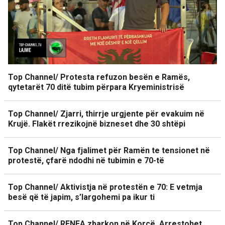
Top Channel/ Protesta refuzon besën e Ramës,
qytetarët 70 ditë tubim përpara Kryeministrisë
Top Channel/ Zjarri, thirrje urgjente për evakuim në
Krujë. Flakët rrezikojnë bizneset dhe 30 shtëpi
Top Channel/ Nga fjalimet për Ramën te tensionet në
protestë, çfarë ndodhi në tubimin e 70-të
Top Channel/ Aktivistja në protestën e 70: E vetmja
besë që të japim, s’largohemi pa ikur ti
Top Channel/ RENEA zbarkon në Korçë. Arrestohet