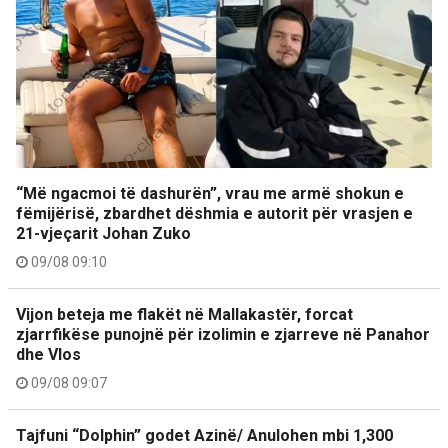
“Më ngacmoi të dashurën”, vrau me armë shokun e
fëmijërisë, zbardhet dëshmia e autorit për vrasjen e
21-vjeçarit Johan Zuko
09/08 09:10
Vijon beteja me flakët në Mallakastër, forcat
zjarrfikëse punojnë për izolimin e zjarreve në Panahor
dhe Vlos
09/08 09:07
Tajfuni “Dolphin” godet Azinë/ Anulohen mbi 1,300