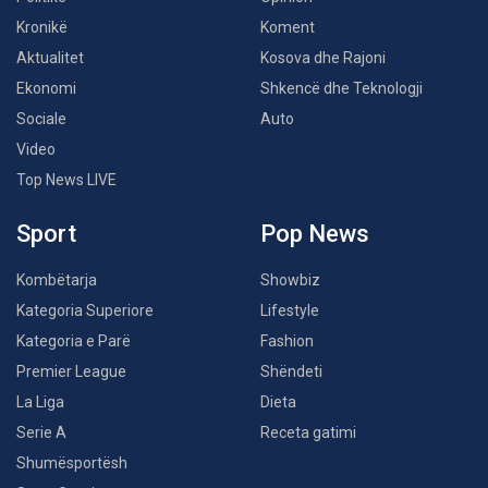
Kronikë
Koment
Aktualitet
Kosova dhe Rajoni
Ekonomi
Shkencë dhe Teknologji
Sociale
Auto
Video
Top News LIVE
Sport
Pop News
Kombëtarja
Showbiz
Kategoria Superiore
Lifestyle
Kategoria e Parë
Fashion
Premier League
Shëndeti
La Liga
Dieta
Serie A
Receta gatimi
Shumësportësh