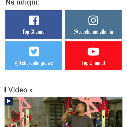
Na ndiqni:
Top Channel
@topchannelalbania
@tchbreakingnews
Top Channel
Video »