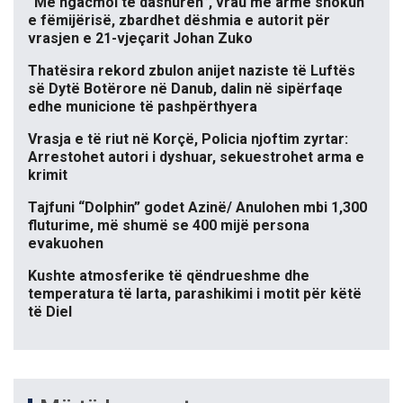
“Më ngacmoi të dashurën”, vrau me armë shokun
e fëmijërisë, zbardhet dëshmia e autorit për
vrasjen e 21-vjeçarit Johan Zuko
Thatësira rekord zbulon anijet naziste të Luftës
së Dytë Botërore në Danub, dalin në sipërfaqe
edhe municione të pashpërthyera
Vrasja e të riut në Korçë, Policia njoftim zyrtar:
Arrestohet autori i dyshuar, sekuestrohet arma e
krimit
Tajfuni “Dolphin” godet Azinë/ Anulohen mbi 1,300
fluturime, më shumë se 400 mijë persona
evakuohen
Kushte atmosferike të qëndrueshme dhe
temperatura të larta, parashikimi i motit për këtë
të Diel