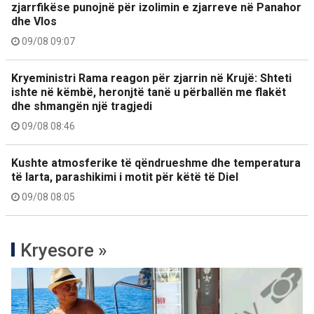
zjarrfikëse punojnë për izolimin e zjarreve në Panahor
dhe Vlos
09/08 09:07
Kryeministri Rama reagon për zjarrin në Krujë: Shteti
ishte në këmbë, heronjtë tanë u përballën me flakët
dhe shmangën një tragjedi
09/08 08:46
Kushte atmosferike të qëndrueshme dhe temperatura
të larta, parashikimi i motit për këtë të Diel
09/08 08:05
Kryesore »