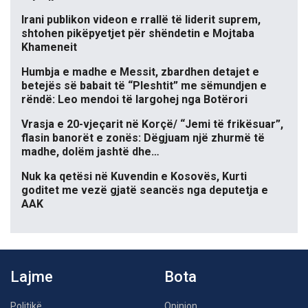
Irani publikon videon e rrallë të liderit suprem,
shtohen pikëpyetjet për shëndetin e Mojtaba
Khameneit
Humbja e madhe e Messit, zbardhen detajet e
betejës së babait të “Pleshtit” me sëmundjen e
rëndë: Leo mendoi të largohej nga Botërori
Vrasja e 20-vjeçarit në Korçë/ “Jemi të frikësuar”,
flasin banorët e zonës: Dëgjuam një zhurmë të
madhe, dolëm jashtë dhe…
Nuk ka qetësi në Kuvendin e Kosovës, Kurti
goditet me vezë gjatë seancës nga deputetja e
AAK
Lajme
Bota
Politikë
Opinion