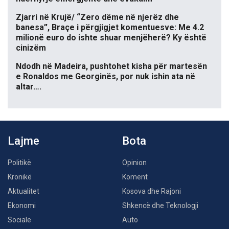
Zjarri në Krujë/ “Zero dëme në njerëz dhe
banesa”, Braçe i përgjigjet komentuesve: Me 4.2
milionë euro do ishte shuar menjëherë? Ky është
cinizëm
Ndodh në Madeira, pushtohet kisha për martesën
e Ronaldos me Georginës, por nuk ishin ata në
altar….
Lajme
Bota
Politikë
Opinion
Kronikë
Koment
Aktualitet
Kosova dhe Rajoni
Ekonomi
Shkencë dhe Teknologji
Sociale
Auto