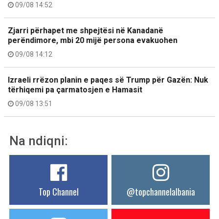
09/08 14:52
Zjarri përhapet me shpejtësi në Kanadanë
perëndimore, mbi 20 mijë persona evakuohen
09/08 14:12
Izraeli rrëzon planin e paqes së Trump për Gazën: Nuk
tërhiqemi pa çarmatosjen e Hamasit
09/08 13:51
Na ndiqni:
Top Channel
@topchannelalbania