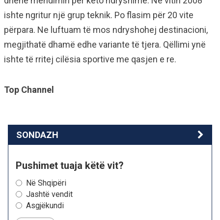
dhënë mendimin për këto ndryshime. Në vitin 2008
ishte ngritur një grup teknik. Po flasim për 20 vite
përpara. Ne luftuam të mos ndryshohej destinacioni,
megjithatë dhamë edhe variante të tjera. Qëllimi ynë
ishte të rritej cilësia sportive me qasjen e re.
Top Channel
SONDAZH
Pushimet tuaja këtë vit?
Në Shqipëri
Jashtë vendit
Asgjëkundi