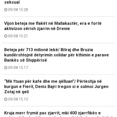
seksual
09/08 15:28
Vijon beteja me flakët në Mallakastër, era e fortë
aktivizon sërish zjarrin në Drenie
09/08 15:21
Beteja për 713 milionë lekë/ Bitraj dhe Bruzia
kundërshtojnë detyrimin solidar për kthimin e parave
Bankës së Shqipërisë
09/08 15:17
“Më ftuan për kafe dhe me qëlluan”/ Përleshja në
burgun e Fierit, Denis Bajri tregon si e sulmoi Jurgen
Zotaj në qeli
09/08 15:13
Kruja merr frymë pas zjarrit, mbi 400 zjarrfikës e