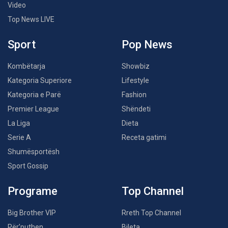
Video
Top News LIVE
Sport
Pop News
Kombëtarja
Showbiz
Kategoria Superiore
Lifestyle
Kategoria e Parë
Fashion
Premier League
Shëndeti
La Liga
Dieta
Serie A
Receta gatimi
Shumësportësh
Sport Gossip
Programe
Top Channel
Big Brother VIP
Rreth Top Channel
Për’puthen
Bileta