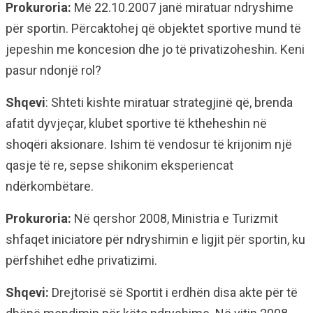
Prokuroria:
Më 22.10.2007 janë miratuar ndryshime
për sportin. Përcaktohej që objektet sportive mund të
jepeshin me koncesion dhe jo të privatizoheshin. Keni
pasur ndonjë rol?
Shqevi
: Shteti kishte miratuar strategjinë që, brenda
afatit dyvjeçar, klubet sportive të ktheheshin në
shoqëri aksionare. Ishim të vendosur të krijonim një
qasje të re, sepse shikonim eksperiencat
ndërkombëtare.
Prokuroria:
Në qershor 2008, Ministria e Turizmit
shfaqet iniciatore për ndryshimin e ligjit për sportin, ku
përfshihet edhe privatizimi.
Shqevi:
Drejtorisë së Sportit i erdhën disa akte për të