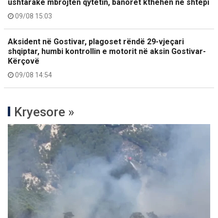
ushtarakë mbrojtën qytetin, banorët kthehen në shtëpi
09/08 15:03
Aksident në Gostivar, plagoset rëndë 29-vjeçari
shqiptar, humbi kontrollin e motorit në aksin Gostivar-
Kërçovë
09/08 14:54
Kryesore »