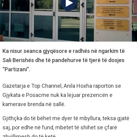
Ka nisur seanca gjyqësore e radhës në ngarkim të
Sali Berishës dhe të pandehurve të tjerë të dosjes
“Partizani”.
Gazetarja e Top Channel, Anila Hoxha raporton se
Gjykata e Posacme nuk ka lejuar prezencën e
kamerave brenda në sallë.
Gjithçka do të bëhet me dyer të mbyllura, teksa gjatë
saj, por edhe në fund, mbetet të shihet se çfarë
zhvillimesh do të ketë.