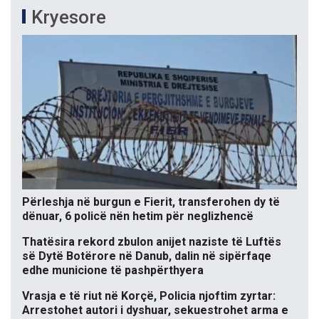
Kryesore
Përleshja në burgun e Fierit, transferohen dy të
dënuar, 6 policë nën hetim për neglizhencë
Thatësira rekord zbulon anijet naziste të Luftës
së Dytë Botërore në Danub, dalin në sipërfaqe
edhe municione të pashpërthyera
Vrasja e të riut në Korçë, Policia njoftim zyrtar:
Arrestohet autori i dyshuar, sekuestrohet arma e