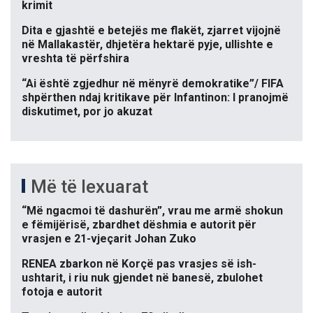
krimit
Dita e gjashtë e betejës me flakët, zjarret vijojnë
në Mallakastër, dhjetëra hektarë pyje, ullishte e
vreshta të përfshira
“Ai është zgjedhur në mënyrë demokratike”/ FIFA
shpërthen ndaj kritikave për Infantinon: I pranojmë
diskutimet, por jo akuzat
Më të lexuarat
“Më ngacmoi të dashurën”, vrau me armë shokun
e fëmijërisë, zbardhet dëshmia e autorit për
vrasjen e 21-vjeçarit Johan Zuko
RENEA zbarkon në Korçë pas vrasjes së ish-
ushtarit, i riu nuk gjendet në banesë, zbulohet
fotoja e autorit