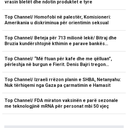
vrasin bletët dhe ndotin produktet e tyre
Top Channel/ Homofobi në palestër, Komisioneri:
Amerikania u diskriminua për orientimin seksual
Top Channel/ Beteja për 713 milionë lekë/ Bitraj dhe
Bruzia kundërshtojnë kthimin e parave bankës…
Top Channel/ “Më ftuan për kafe dhe me qëlluan”,
përleshja në burgun e Fierit. Denis Bajri tregon…
Top Channel/ Izraeli rrëzon planin e SHBA, Netanyahu:
Nuk tërhiqemi nga Gaza pa çarmatimin e Hamasit
Top Channel/ FDA miraton vaksinën e parë sezonale
me teknologjinë mRNA për personat mbi 50 vjeç