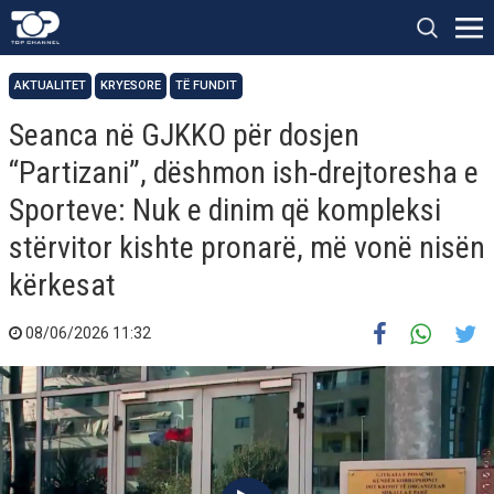
AKTUALITET
KRYESORE
TË FUNDIT
Seanca në GJKKO për dosjen
“Partizani”, dëshmon ish-drejtoresha e
Sporteve: Nuk e dinim që kompleksi
stërvitor kishte pronarë, më vonë nisën
kërkesat
08/06/2026 11:32