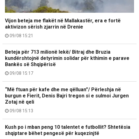
Vijon beteja me flakët në Mallakastër, era e fortë
aktivizon sërish zjarrin në Drenie
09/08 15:21
Beteja për 713 milionë lekë/ Bitraj dhe Bruzia
kundërshtojnë detyrimin solidar për kthimin e parave
Bankës së Shqipërisë
09/08 15:17
“Më ftuan për kafe dhe me qëlluan”/ Përleshja në
burgun e Fierit, Denis Bajri tregon si e sulmoi Jurgen
Zotaj në qeli
09/08 15:13
Kush po i mban peng 10 talentet e futbollit? Shtetësia
shqiptare bëhet pengesë për kuqezinjtë