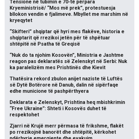
Tensione në tubimin e 70-të përpara
Kryeministrisë/ “Mos më prek”, protestuesja
bllokon vendin e fjalimeve. Mbyllet me marshim në
kryeqytet
“Skifteri” shqiptar që hyri mes flakëve, historia e
shqiptarit që rrezikoi jetën për të shpëtuar
shtëpitë në Psatha të Greqisë
“Nuk do ta njohim Kosovën”, Ministria e Jashtme
reagon pas deklaratës së Zelenskyt në Serbi: Nuk
ka paralelizëm mes Prishtinës dhe Kievit
Thatësira rekord zbulon anijet naziste të Luftës
së Dytë Botërore në Danub, dalin në sipërfaqe
edhe municione të pashpërthyera
Deklarata e Zelenskyt, Prishtina heq mbishkrimin
“Free Ukraine”: Shteti i Kosovës duhet të
respektohet
Zjarri në Krujë merr përmasa të frikshme, flakët
po rrezikojnë banorët dhe shtëpitë, kërkohet
ndërhyrje emergjente dhe evakuim