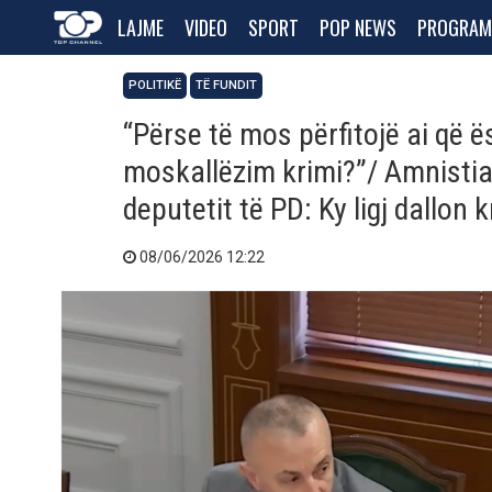
LAJME
VIDEO
SPORT
POP NEWS
PROGRAM
POLITIKË
TË FUNDIT
“Përse të mos përfitojë ai që
moskallëzim krimi?”/ Amnistia 
deputetit të PD: Ky ligj dallon
08/06/2026 12:22