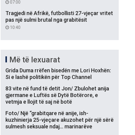
07:00
Tragjedi në Afrikë, futbollisti 27-vjeçar vritet
pas një sulmi brutal nga grabitësit
10:40
Më të lexuarat
Grida Duma rrëfen bisedën me Lori Hoxhën:
Si e lashë politikën për Top Channel
83 vite në fund të detit Jon/ Zbulohet anija
gjermane e Luftës së Dytë Botërore, e
vetmja e llojit të saj në botë
Foto/ Një “grabitqare në anije, ish-
kuzhinierja 25-vjeçare akuzohet për një sërë
sulmesh seksuale ndaj… marinarëve