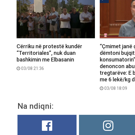
Cërriku në protestë kundër
“Çmimet janë 
“Territoriales”, nuk duan
dëmtoni bujqit
bashkimin me Elbasanin
konsumatorin”
denoncon abu
03/08 21:36
tregtarëve: E b
me 6 lekë/kg d
03/08 18:09
Na ndiqni: