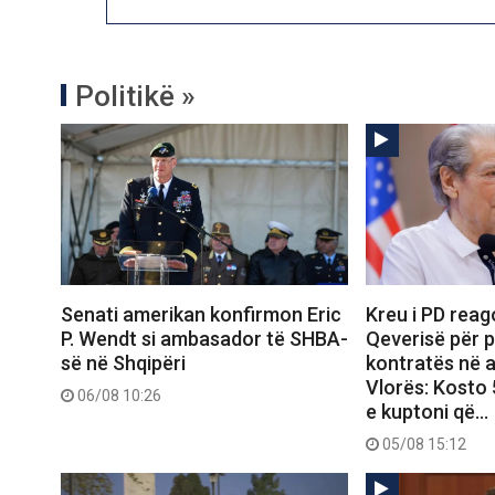
Politikë »
Senati amerikan konfirmon Eric
Kreu i PD reag
P. Wendt si ambasador të SHBA-
Qeverisë për p
së në Shqipëri
kontratës në 
Vlorës: Kosto 
06/08 10:26
e kuptoni që…
05/08 15:12