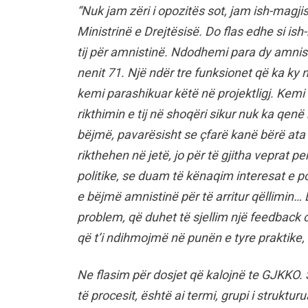
“Nuk jam zëri i opozitës sot, jam ish-magji
Ministrinë e Drejtësisë. Do flas edhe si is
tij për amnistinë. Ndodhemi para dy amnist
nenit 71. Një ndër tre funksionet që ka ky 
kemi parashikuar këtë në projektligj. Kemi 
rikthimin e tij në shoqëri sikur nuk ka qen
bëjmë, pavarësisht se çfarë kanë bërë ata 
rikthehen në jetë, jo për të gjitha veprat 
politike, se duam të kënaqim interesat e p
e bëjmë amnistinë për të arritur qëllimin… D
problem, që duhet të sjellim një feedbac
që t’i ndihmojmë në punën e tyre praktike, 
Ne flasim për dosjet që kalojnë te GJKKO.
të procesit, është ai termi, grupi i struktu