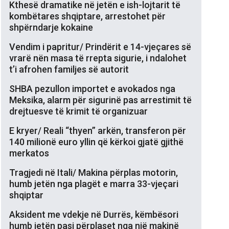
Kthesë dramatike në jetën e ish-lojtarit të
kombëtares shqiptare, arrestohet për
shpërndarje kokaine
Vendim i papritur/ Prindërit e 14-vjeçares së
vrarë nën masa të rrepta sigurie, i ndalohet
t’i afrohen familjes së autorit
SHBA pezullon importet e avokados nga
Meksika, alarm për sigurinë pas arrestimit të
drejtuesve të krimit të organizuar
E kryer/ Reali “thyen” arkën, transferon për
140 milionë euro yllin që kërkoi gjatë gjithë
merkatos
Tragjedi në Itali/ Makina përplas motorin,
humb jetën nga plagët e marra 33-vjeçari
shqiptar
Aksident me vdekje në Durrës, këmbësori
humb jetën pasi përplaset nga një makinë