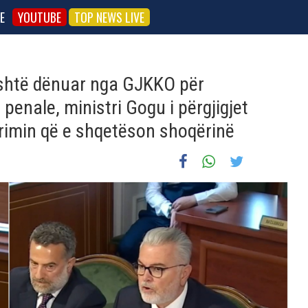
E
YOUTUBE
TOP NEWS LIVE
 është dënuar nga GJKKO për
penale, ministri Gogu i përgjigjet
 krimin që e shqetëson shoqërinë