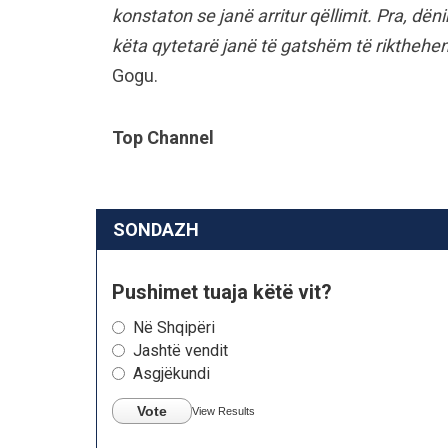
konstaton se janë arritur qëllimit. Pra, dën
këta qytetarë janë të gatshëm të rikthehen 
Gogu.
Top Channel
SONDAZH
Pushimet tuaja këtë vit?
Në Shqipëri
Jashtë vendit
Asgjëkundi
Vote
View Results