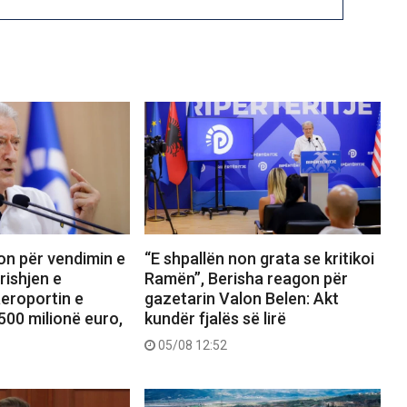
on për vendimin e
“E shpallën non grata se kritikoi
rishjen e
Ramën”, Berisha reagon për
aeroportin e
gazetarin Valon Belen: Akt
500 milionë euro,
kundër fjalës së lirë
05/08 12:52