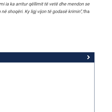
imi ia ka arritur qëllimit të vetë dhe mendon se
në shoqëri. Ky ligj vijon të godasë krimin”
, tha