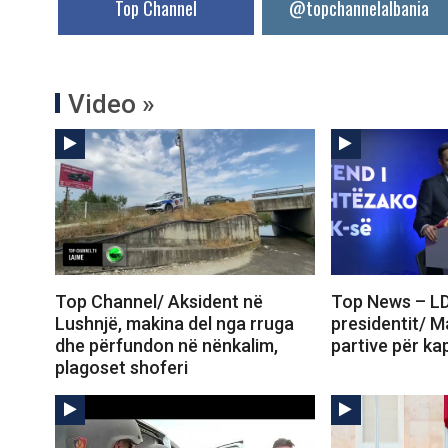
Top Channel
@topchannelalbania
Video »
Top Channel/ Aksident në
Top News – LD
Lushnjë, makina del nga rruga
presidentit/ 
dhe përfundon në nënkalim,
partive për ka
plagoset shoferi