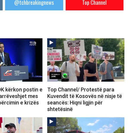
@tchbreakingnews
Top Channel
K kërkon postin e
Top Channel/ Protestë para
Marrëveshjet mes
Kuvendit të Kosovës në nisje të
përcimin e krizës
seancës: Hiqni ligjin për
shtetësinë