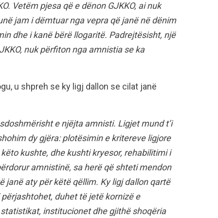
KKO. Vetëm pjesa që e dënon GJKKO, ai nuk
a, unë jam i dëmtuar nga vepra që janë në dënim
 dhe i kanë bërë llogaritë. Padrejtësisht, një
GJKKO, nuk përfiton nga amnistia se ka
ogu, u shpreh se ky ligj dallon se cilat janë
doshmërisht e njëjta amnisti. Ligjet mund t’i
ohim dy gjëra: plotësimin e kritereve ligjore
ëto kushte, dhe kushti kryesor, rehabilitimi i
a përdorur amnistinë, sa herë që shteti mendon
anë aty për këtë qëllim. Ky ligj dallon qartë
 përjashtohet, duhet të jetë kornizë e
tatistikat, institucionet dhe gjithë shoqëria