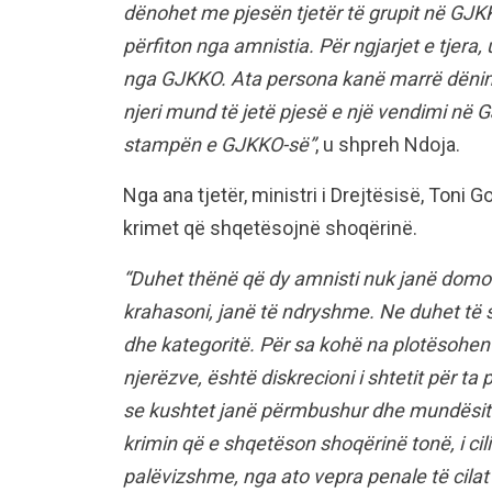
dënohet me pjesën tjetër të grupit në GJ
përfiton nga amnistia. Për ngjarjet e tjer
nga GJKKO. Ata persona kanë marrë dënimin
njeri mund të jetë pjesë e një vendimi në 
stampën e GJKKO-së”
, u shpreh Ndoja.
Nga ana tjetër, ministri i Drejtësisë, Toni G
krimet që shqetësojnë shoqërinë.
“Duhet thënë që dy amnisti nuk janë domos
krahasoni, janë të ndryshme. Ne duhet të sh
dhe kategoritë. Për sa kohë na plotësohen k
njerëzve, është diskrecioni i shtetit për t
se kushtet janë përmbushur dhe mundësitë j
krimin që e shqetëson shoqërinë tonë, i cili
palëvizshme, nga ato vepra penale të cilat s