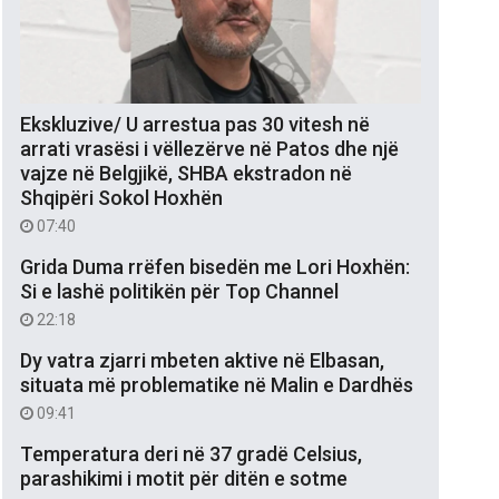
Ekskluzive/ U arrestua pas 30 vitesh në
arrati vrasësi i vëllezërve në Patos dhe një
vajze në Belgjikë, SHBA ekstradon në
Shqipëri Sokol Hoxhën
07:40
Grida Duma rrëfen bisedën me Lori Hoxhën:
Si e lashë politikën për Top Channel
22:18
Dy vatra zjarri mbeten aktive në Elbasan,
situata më problematike në Malin e Dardhës
09:41
Temperatura deri në 37 gradë Celsius,
parashikimi i motit për ditën e sotme