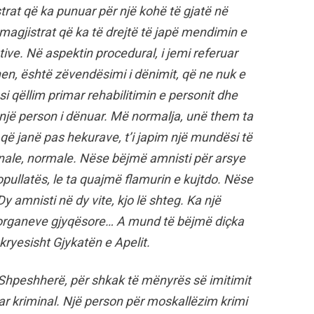
strat që ka punuar për një kohë të gjatë në
h-magjistrat që ka të drejtë të japë mendimin e
ive. Në aspektin procedural, i jemi referuar
nen, është zëvendësimi i dënimit, që ne nuk e
si qëllim primar rehabilitimin e personit dhe
ë një person i dënuar. Më normalja, unë them ta
që janë pas hekurave, t’i japim një mundësi të
penale, normale. Nëse bëjmë amnisti për arsye
opullatës, le ta quajmë flamurin e kujtdo. Nëse
y amnisti në dy vite, kjo lë shteg. Ka një
k organeve gjyqësore… A mund të bëjmë diçka
kryesisht Gjykatën e Apelit.
 Shpeshherë, për shkak të mënyrës së imitimit
ruar kriminal. Një person për moskallëzim krimi