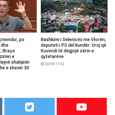
çmendur, po
Bashkimi i Selenicës me Vlorën,
 dhe
deputeti i PS del kundër: Uroj që
, Braçe
Kuvendi të dëgjojë zërin e
zimin e
qytetarëve
lejnë shalqinin
03/08 17:43
he e shesin 30