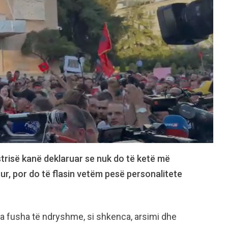
trisë kanë deklaruar se nuk do të ketë më
ur, por do të flasin vetëm pesë personalitete
ga fusha të ndryshme, si shkenca, arsimi dhe