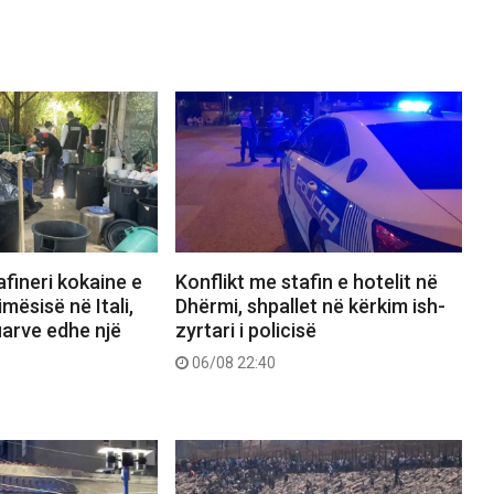
afineri kokaine e
Konflikt me stafin e hotelit në
mësisë në Itali,
Dhërmi, shpallet në kërkim ish-
uarve edhe një
zyrtari i policisë
06/08 22:40