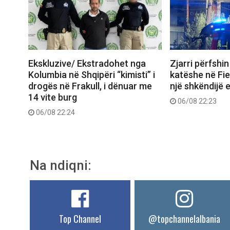
Ekskluzive/ Ekstradohet nga
Zjarri përfshi
Kolumbia në Shqipëri “kimisti” i
katëshe në Fie
drogës në Frakull, i dënuar me
një shkëndijë e
14 vite burg
06/08 22:23
06/08 22:24
Na ndiqni:
Top Channel
@topchannelalbania