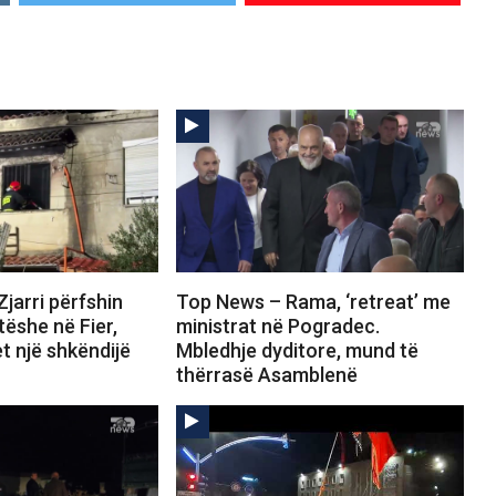
jarri përfshin
Top News – Rama, ‘retreat’ me
ëshe në Fier,
ministrat në Pogradec.
t një shkëndijë
Mbledhje dyditore, mund të
thërrasë Asamblenë