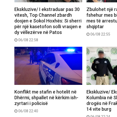
Ekskluzive/ I ekstraduar pas 30
Zbulohet një r
vitesh, Top Channel zbardh
fshehur mes bi
dosjen e Sokol Hoxhës: Si sherri
mes të arrest
për një kasetofon solli vrasjen e
shqiptar
dy vëllezërve në Patos
06/08 22:55
06/08 22:58
Konflikt me stafin e hotelit në
Ekskluzive/ E
Dhërmi, shpallet në kërkim ish-
Kolumbia në Shq
zyrtari i policisë
drogës në Frak
14 vite burg
06/08 22:40
06/08 22:24