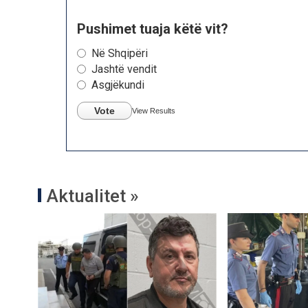
Pushimet tuaja këtë vit?
Në Shqipëri
Jashtë vendit
Asgjëkundi
Vote
View Results
Aktualitet »