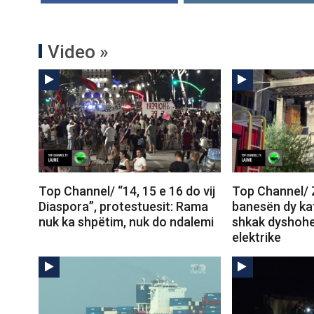
Video »
Top Channel/ “14, 15 e 16 do vij
Top Channel/ Z
Diaspora”, protestuesit: Rama
banesën dy kat
nuk ka shpëtim, nuk do ndalemi
shkak dyshohe
elektrike