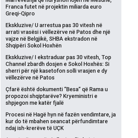
Franca futet në projektin miliarda euro
Greqi-Qipro
Ekskluzive/ U arrestua pas 30 vitesh në
arrati vrasësi i vëllezërve në Patos dhe një
vajze në Belgjikë, SHBA ekstradon në
Shqipëri Sokol Hoxhën
Ekskluzive/ I ekstraduar pas 30 vitesh, Top
Channel zbardh dosjen e Sokol Hoxhës: Si
sherri për një kasetofon solli vrasjen e dy
vëllezërve në Patos
Çfarë është dokumenti “Besa” që Rama u
propozoi shqiptarëve? Kryeministri e
shpjegon me katër fjalë
Procesi në Hagë hyn në fazën vendimtare, ja
kur do të mbahen seancat përfundimtare
ndaj ish-krerëve të UÇK