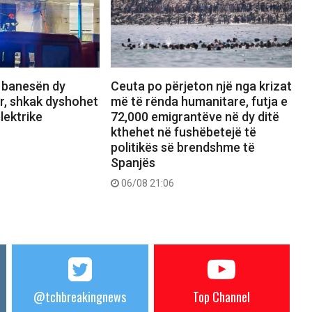
n banesën dy
Ceuta po përjeton një nga krizat
r, shkak dyshohet
më të rënda humanitare, futja e
lektrike
72,000 emigrantëve në dy ditë
kthehet në fushëbetejë të
politikës së brendshme të
Spanjës
06/08 21:06
@tchbreakingnews
Top Channel