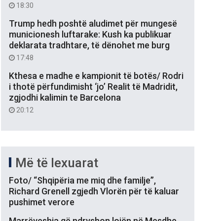
18:30
Trump hedh poshtë aludimet për mungesë
municionesh luftarake: Kush ka publikuar
deklarata tradhtare, të dënohet me burg
17:48
Kthesa e madhe e kampionit të botës/ Rodri
i thotë përfundimisht ‘jo’ Realit të Madridit,
zgjodhi kalimin te Barcelona
20:12
Më të lexuarat
Foto/ “Shqipëria me miq dhe familje”,
Richard Grenell zgjedh Vlorën për të kaluar
pushimet verore
Marrëveshja që ndryshon lojën në Mesdhe,