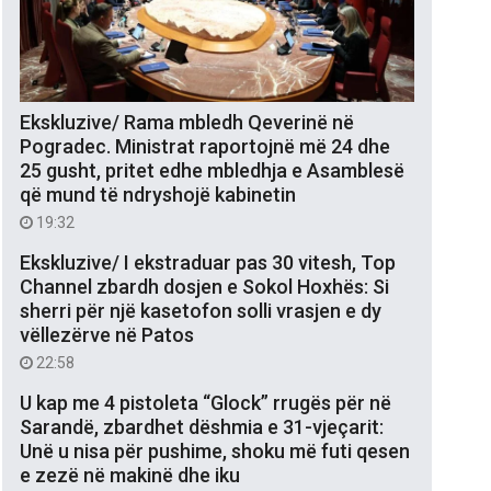
Ekskluzive/ Rama mbledh Qeverinë në
Pogradec. Ministrat raportojnë më 24 dhe
25 gusht, pritet edhe mbledhja e Asamblesë
që mund të ndryshojë kabinetin
19:32
Ekskluzive/ I ekstraduar pas 30 vitesh, Top
Channel zbardh dosjen e Sokol Hoxhës: Si
sherri për një kasetofon solli vrasjen e dy
vëllezërve në Patos
22:58
U kap me 4 pistoleta “Glock” rrugës për në
Sarandë, zbardhet dëshmia e 31-vjeçarit:
Unë u nisa për pushime, shoku më futi qesen
e zezë në makinë dhe iku