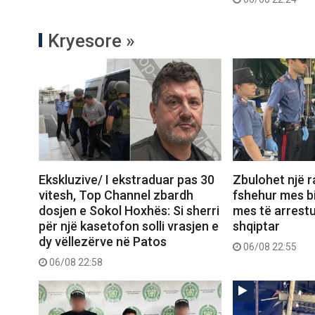
Kryesore »
Ekskluzive/ I ekstraduar pas 30
Zbulohet një r
vitesh, Top Channel zbardh
fshehur mes bi
dosjen e Sokol Hoxhës: Si sherri
mes të arrest
për një kasetofon solli vrasjen e
shqiptar
dy vëllezërve në Patos
06/08 22:55
06/08 22:58