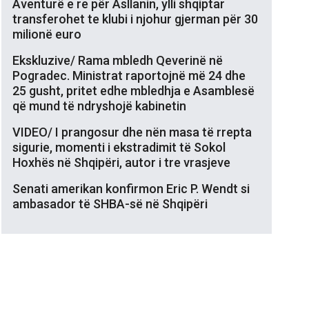
Aventurë e re për Asllanin, ylli shqiptar
transferohet te klubi i njohur gjerman për 30
milionë euro
Ekskluzive/ Rama mbledh Qeverinë në
Pogradec. Ministrat raportojnë më 24 dhe
25 gusht, pritet edhe mbledhja e Asamblesë
që mund të ndryshojë kabinetin
VIDEO/ I prangosur dhe nën masa të rrepta
sigurie, momenti i ekstradimit të Sokol
Hoxhës në Shqipëri, autor i tre vrasjeve
Senati amerikan konfirmon Eric P. Wendt si
ambasador të SHBA-së në Shqipëri