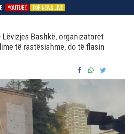
E
YOUTUBE
TOP NEWS LIVE
Lëvizjes Bashkë, organizatorët
lime të rastësishme, do të flasin