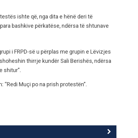
otestës ishte që, nga dita e hënë deri të
e para bashkive përkatëse, ndërsa të shtunave
 grupi i FRPD-së u përplas me grupin e Lëvizjes
hoheshin thirrje kundër Sali Berishës, ndërsa
e shitur”.
n: “Redi Muçi po na prish protestën”.