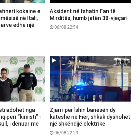
afineri kokaine e
Aksident në fshatin Fan të
mësisë në Itali,
Mirditës, humb jetën 38-vjeçari
uarve edhe një
06/08 22:54
kstradohet nga
Zjarri përfshin banesën dy
ipëri “kimisti” i
katëshe në Fier, shkak dyshohet
ull, i dënuar me
një shkëndijë elektrike
06/08 22:23