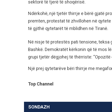
sektorë të tjerë të shoqërisë.
Ndërkohë, një tjetër thirrje e bërë gjatë pr
premten, protestat të zhvillohen në qytet
të gjithë qytetarët të mblidhen në Tiranë.
Në nisje të protestës pati tensione, teksa
Bashkë. Demokratët kërkonin që të mos lës
grupi tjetër dëgjohej të thërriste: “Opozitë 
Një prej qytetarëve bëri thirrje me megafo
Top Channel
SONDAZH