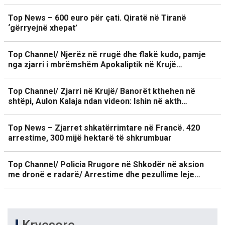
Top News – 600 euro për çati. Qiratë në Tiranë
‘gërryejnë xhepat’
Top Channel/ Njerëz në rrugë dhe flakë kudo, pamje
nga zjarri i mbrëmshëm Apokaliptik në Krujë…
Top Channel/ Zjarri në Krujë/ Banorët kthehen në
shtëpi, Aulon Kalaja ndan videon: Ishin në akth…
Top News – Zjarret shkatërrimtare në Francë. 420
arrestime, 300 mijë hektarë të shkrumbuar
Top Channel/ Policia Rrugore në Shkodër në aksion
me dronë e radarë/ Arrestime dhe pezullime leje…