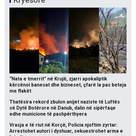
Kryesore
“Nata e tmerrit” në Krujë, zjarri apokaliptik
kërcënoi banesat dhe bizneset, çfarë la pas beteja
me flakët
Thatësira rekord zbulon anijet naziste të Luftës
së Dytë Botërore në Danub, dalin në sipërfaqe
edhe municione të pashpërthyera
Vrasja e të riut në Korçë, Policia njoftim zyrtar:
Arrestohet autori i dyshuar, sekuestrohet arma e