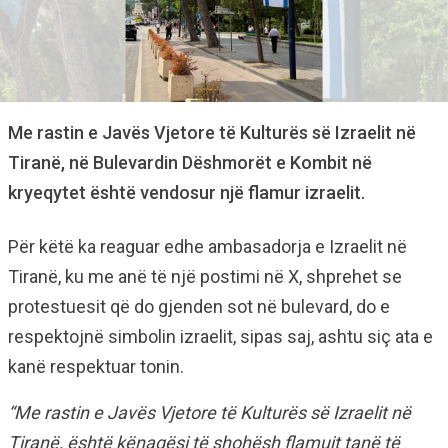
Me rastin e Javës Vjetore të Kulturës së Izraelit në
Tiranë, në Bulevardin Dëshmorët e Kombit në
kryeqytet është vendosur një flamur izraelit.
Për këtë ka reaguar edhe ambasadorja e Izraelit në
Tiranë, ku me anë të një postimi në X, shprehet se
protestuesit që do gjenden sot në bulevard, do e
respektojnë simbolin izraelit, sipas saj, ashtu siç ata e
kanë respektuar tonin.
“Me rastin e Javës Vjetore të Kulturës së Izraelit në
Tiranë, është kënaqësi të shohësh flamujt tanë të