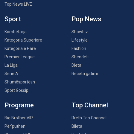
Top News LIVE
Sport
Pop News
Kombëtarja
Showbiz
Kategoria Superiore
Lifestyle
Kategoria e Parë
Fashion
Premier League
Shëndeti
La Liga
Dieta
Serie A
Receta gatimi
Shumësportësh
Sport Gossip
Programe
Top Channel
Big Brother VIP
Rreth Top Channel
Për’puthen
Bileta