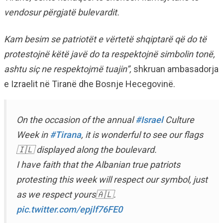
vendosur përgjatë bulevardit.
Kam besim se patriotët e vërtetë shqiptarë që do të
protestojnë këtë javë do ta respektojnë simbolin tonë,
ashtu siç ne respektojmë tuajin”,
shkruan ambasadorja
e Izraelit në Tiranë dhe Bosnje Hecegovinë.
On the occasion of the annual
#Israel
Culture
Week in
#Tirana
, it is wonderful to see our flags
🇮🇱 displayed along the boulevard.
I have faith that the Albanian true patriots
protesting this week will respect our symbol, just
as we respect yours🇦🇱.
pic.twitter.com/epjlf76FE0