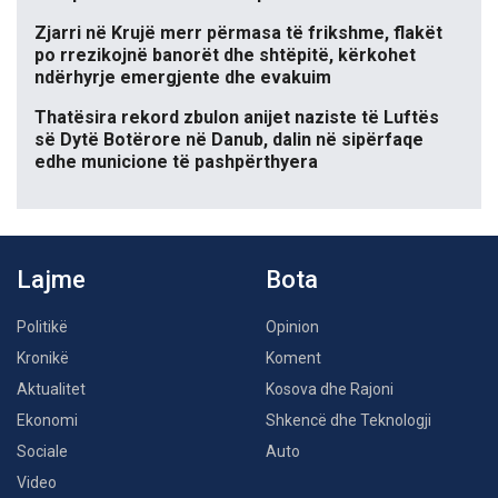
Zjarri në Krujë merr përmasa të frikshme, flakët
po rrezikojnë banorët dhe shtëpitë, kërkohet
ndërhyrje emergjente dhe evakuim
Thatësira rekord zbulon anijet naziste të Luftës
së Dytë Botërore në Danub, dalin në sipërfaqe
edhe municione të pashpërthyera
Lajme
Bota
Politikë
Opinion
Kronikë
Koment
Aktualitet
Kosova dhe Rajoni
Ekonomi
Shkencë dhe Teknologji
Sociale
Auto
Video