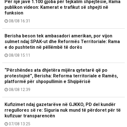
Për një javë 1.100 gjoba për tejkalim shpejtësie, Rama
publikon videon: Kamerat e trafikut së shpejti në
funksion
08/08 16:31
Berisha beson tek ambasadori amerikan, por vijon
sulmet ndaj SPAK-ut dhe Reformës Territoriale: Rama
e do pushtetin në pëllëmbë të dorës
08/08 15:11
“Përshëndes ata dhjetëra mijëra qytetarë që po
protestojnë”, Berisha: Reforma territoriale e Ramës,
platformë për shpopullimin e Shqipërisë
08/08 12:39
Kufizimet ndaj gazetarëve në GJKKO, PD del kundër
rregullores së re: Siguria nuk mund të përdoret për të
kufizuar transparencën
07/08 13:25