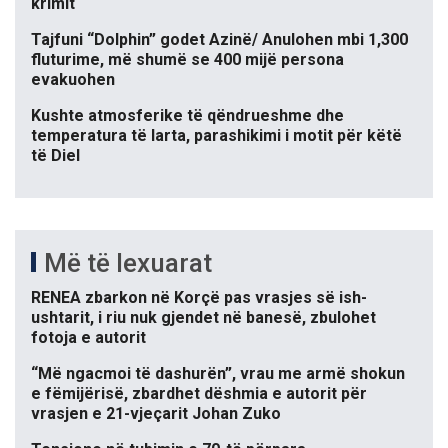
krimit
Tajfuni “Dolphin” godet Azinë/ Anulohen mbi 1,300
fluturime, më shumë se 400 mijë persona
evakuohen
Kushte atmosferike të qëndrueshme dhe
temperatura të larta, parashikimi i motit për këtë
të Diel
Më të lexuarat
RENEA zbarkon në Korçë pas vrasjes së ish-
ushtarit, i riu nuk gjendet në banesë, zbulohet
fotoja e autorit
“Më ngacmoi të dashurën”, vrau me armë shokun
e fëmijërisë, zbardhet dëshmia e autorit për
vrasjen e 21-vjeçarit Johan Zuko