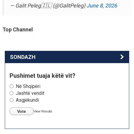
— Galit Peleg🇮🇱 (@GalitPeleg)
June 8, 2026
Top Channel
SONDAZH
Pushimet tuaja këtë vit?
Në Shqipëri
Jashtë vendit
Asgjëkundi
Vote
View Results