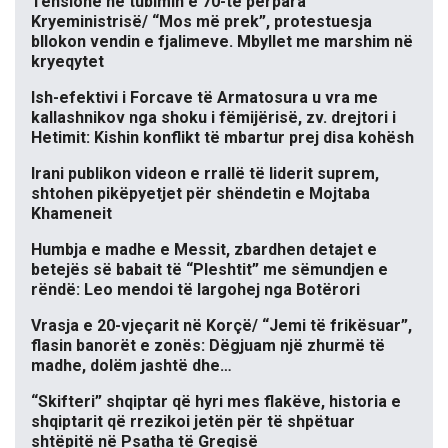
Tensione në tubimin e 70-të përpara
Kryeministrisë/ “Mos më prek”, protestuesja
bllokon vendin e fjalimeve. Mbyllet me marshim në
kryeqytet
Ish-efektivi i Forcave të Armatosura u vra me
kallashnikov nga shoku i fëmijërisë, zv. drejtori i
Hetimit: Kishin konflikt të mbartur prej disa kohësh
Irani publikon videon e rrallë të liderit suprem,
shtohen pikëpyetjet për shëndetin e Mojtaba
Khameneit
Humbja e madhe e Messit, zbardhen detajet e
betejës së babait të “Pleshtit” me sëmundjen e
rëndë: Leo mendoi të largohej nga Botërori
Vrasja e 20-vjeçarit në Korçë/ “Jemi të frikësuar”,
flasin banorët e zonës: Dëgjuam një zhurmë të
madhe, dolëm jashtë dhe…
“Skifteri” shqiptar që hyri mes flakëve, historia e
shqiptarit që rrezikoi jetën për të shpëtuar
shtëpitë në Psatha të Greqisë