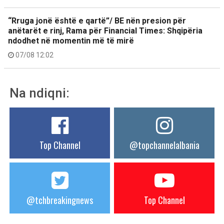
“Rruga jonë është e qartë”/ BE nën presion për
anëtarët e rinj, Rama për Financial Times: Shqipëria
ndodhet në momentin më të mirë
07/08 12:02
Na ndiqni:
Top Channel
@topchannelalbania
@tchbreakingnews
Top Channel