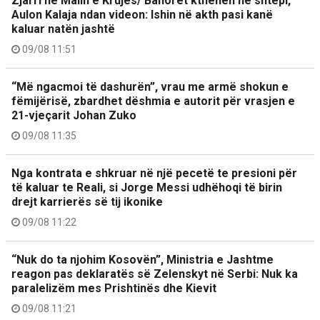
Zjarri në Malin e Krujës/ Banorët kthehen në shtëpi,
Aulon Kalaja ndan videon: Ishin në akth pasi kanë
kaluar natën jashtë
09/08 11:51
“Më ngacmoi të dashurën”, vrau me armë shokun e
fëmijërisë, zbardhet dëshmia e autorit për vrasjen e
21-vjeçarit Johan Zuko
09/08 11:35
Nga kontrata e shkruar në një pecetë te presioni për
të kaluar te Reali, si Jorge Messi udhëhoqi të birin
drejt karrierës së tij ikonike
09/08 11:22
“Nuk do ta njohim Kosovën”, Ministria e Jashtme
reagon pas deklaratës së Zelenskyt në Serbi: Nuk ka
paralelizëm mes Prishtinës dhe Kievit
09/08 11:21