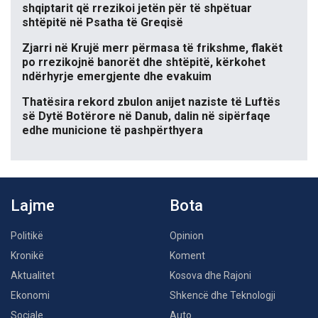
shqiptarit që rrezikoi jetën për të shpëtuar
shtëpitë në Psatha të Greqisë
Zjarri në Krujë merr përmasa të frikshme, flakët
po rrezikojnë banorët dhe shtëpitë, kërkohet
ndërhyrje emergjente dhe evakuim
Thatësira rekord zbulon anijet naziste të Luftës
së Dytë Botërore në Danub, dalin në sipërfaqe
edhe municione të pashpërthyera
Lajme
Bota
Politikë
Opinion
Kronikë
Koment
Aktualitet
Kosova dhe Rajoni
Ekonomi
Shkencë dhe Teknologji
Sociale
Auto