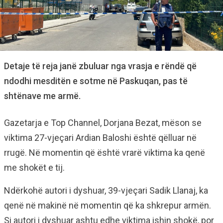
Detaje të reja janë zbuluar nga vrasja e rëndë që
ndodhi mesditën e sotme në Paskuqan, pas të
shtënave me armë.
Gazetarja e Top Channel, Dorjana Bezat, mëson se
viktima 27-vjeçari Ardian Baloshi është qëlluar në
rrugë. Në momentin që është vrarë viktima ka qenë
me shokët e tij.
Ndërkohë autori i dyshuar, 39-vjeçari Sadik Llanaj, ka
qenë në makinë në momentin që ka shkrepur armën.
Si autori i dyshuar ashtu edhe viktima ishin shokë, por