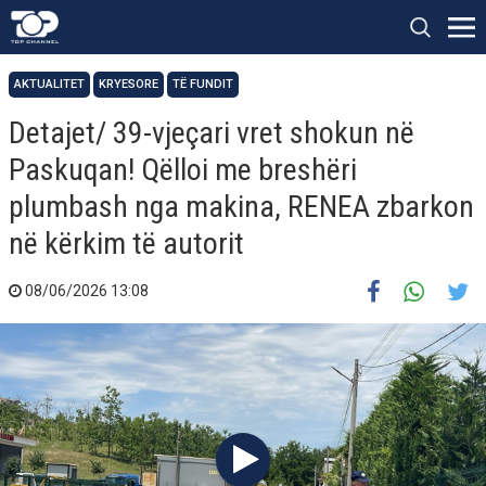
AKTUALITET
KRYESORE
TË FUNDIT
Detajet/ 39-vjeçari vret shokun në
Paskuqan! Qëlloi me breshëri
plumbash nga makina, RENEA zbarkon
në kërkim të autorit
08/06/2026 13:08