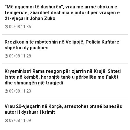
“Më ngacmoi të dashurën”, vrau me armë shokun e
fëmijërisë, zbardhet dëshmia e autorit për vrasjen e
21-vjeçarit Johan Zuko
09/08 11:35
Rrezikonin të mbyteshin në Velipojë, Policia Kufitare
shpëton dy pushues
09/08 11:28
Kryeministri Rama reagon për zjarrin në Krujë: Shteti
ishte në këmbë, heronjtë tanë u përballën me flakët
dhe shmangën një tragjedi
09/08 11:20
Vrau 20-vjeçarin në Korçë, arrestohet pranë banesës
autori i dyshuar i krimit
09/08 11:09