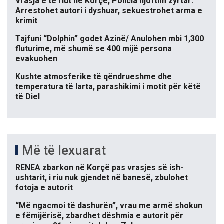
Vrasja e të riut në Korçë, Policia njoftim zyrtar:
Arrestohet autori i dyshuar, sekuestrohet arma e
krimit
Tajfuni “Dolphin” godet Azinë/ Anulohen mbi 1,300
fluturime, më shumë se 400 mijë persona
evakuohen
Kushte atmosferike të qëndrueshme dhe
temperatura të larta, parashikimi i motit për këtë
të Diel
Më të lexuarat
RENEA zbarkon në Korçë pas vrasjes së ish-
ushtarit, i riu nuk gjendet në banesë, zbulohet
fotoja e autorit
“Më ngacmoi të dashurën”, vrau me armë shokun
e fëmijërisë, zbardhet dëshmia e autorit për