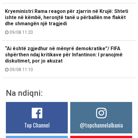
Kryeministri Rama reagon për zjarrin në Krujë: Shteti
ishte në këmbë, heronjtë tanë u përballën me flakët
dhe shmangën një tragjedi
09/08 11:20
“Ai është zgjedhur në mënyrë demokratike”/ FIFA
shpërthen ndaj kritikave për Infantinon: I pranojmë
diskutimet, por jo akuzat
09/08 11:10
Na ndiqni:
Top Channel
@topchannelalbania