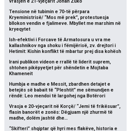
vrasjen e 21-vjeçarit Johan Zuko
Tensione në tubimin e 70-të përpara
Kryeministrisë/ “Mos më prek”, protestuesja
bllokon vendin e fjalimeve. Mbyllet me marshim në
kryeqytet
Ish-efektivi i Forcave të Armatosura u vra me
kallashnikov nga shoku i fëmijërisë, zv. drejtori i
Hetimit: Kishin konflikt të mbartur prej disa kohësh
Irani publikon videon e rrallë të liderit suprem,
shtohen pikëpyetjet për shëndetin e Mojtaba
Khameneit
Humbja e madhe e Messit, zbardhen detajet e
betejës së babait të “Pleshtit” me sëmundjen e
rëndë: Leo mendoi të largohej nga Botërori
Vrasja e 20-vjeçarit në Korçë/ “Jemi të frikësuar”,
flasin banorët e zonës: Dëgjuam një zhurmë të
madhe, dolëm jashtë dhe…
“Skifteri” shqiptar që hyri mes flakëve, historia e