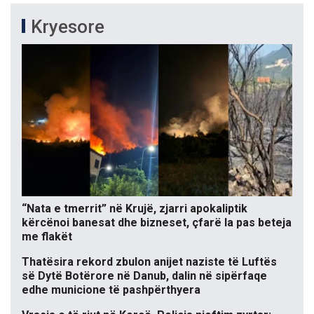
Kryesore
“Nata e tmerrit” në Krujë, zjarri apokaliptik
kërcënoi banesat dhe bizneset, çfarë la pas beteja
me flakët
Thatësira rekord zbulon anijet naziste të Luftës
së Dytë Botërore në Danub, dalin në sipërfaqe
edhe municione të pashpërthyera