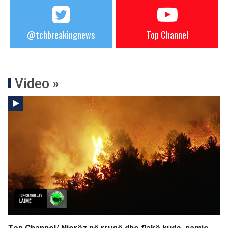
@tchbreakingnews
Top Channel
Video »