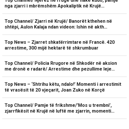
Top Channel/ Njerëz në rrugë dhe flakë kudo, pamje
nga zjarri i mbrëmshëm Apokaliptik në Krujë…
Top Channel/ Zjarri në Krujë/ Banorët kthehen në
shtëpi, Aulon Kalaja ndan videon: Ishin në akth…
Top News – Zjarret shkatërrimtare në Francë. 420
arrestime, 300 mijë hektarë të shkrumbuar
Top Channel/ Policia Rrugore në Shkodër në aksion
me dronë e radarë/ Arrestime dhe pezullime leje…
Top News – ‘Shtrihu këtu, ndalo!’ Momenti i arrestimit
të vrasësit të 20 vjeçarit, Joan Zuko në Korçë
Top Channel/ Pamje të frikshme/’Mos u trembni’,
zjarrfikësit në Krujë në luftë me zjarrin, momenti…