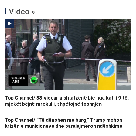
Video »
Top Channel/ 38-vjeçarja shtatzënë bie nga kati i 9-të,
mjekët bëjnë mrekulli, shpëtojnë foshnjën
Top Channel/ “Të dënohen me burg,” Trump mohon
krizën e municioneve dhe paralajmëron ndëshkime