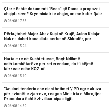
Çfarë është dokumenti “Besa” që Rama u propozoi
shqiptarëve? Kryeministri e shpjegon me katër fjalë
06/08 17:55
Përkujtohet Major Abaz Kupi në Krujë, Aulon Kalaja:
Nuk na duhet konsullata serbe në Shkodër, por…
06/08 15:24
Harta e re në Kushtetuese, Boçi: Ndihmë
ndërkombëtarëve për referendum, do t’i bëjmë
kërkesë edhe KQZ-së
06/08 15:10
“Anuloni tenderin dhe nisni hetimet”/ PD ngre akuza
për avionët e zjarreve, reagon Ministria e Mbrojtjes:
Procedura është zhvilluar sipas ligjit
06/08 14:59