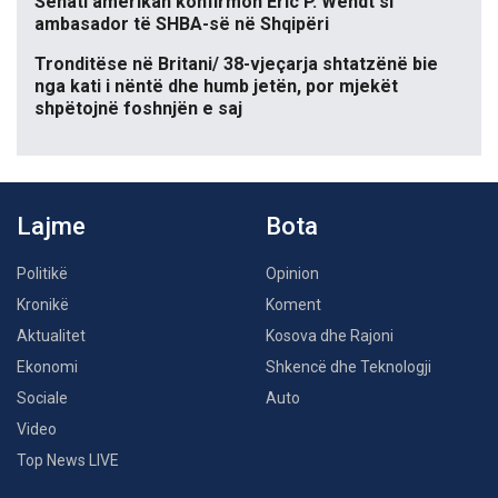
Senati amerikan konfirmon Eric P. Wendt si
ambasador të SHBA-së në Shqipëri
Tronditëse në Britani/ 38-vjeçarja shtatzënë bie
nga kati i nëntë dhe humb jetën, por mjekët
shpëtojnë foshnjën e saj
Lajme
Bota
Politikë
Opinion
Kronikë
Koment
Aktualitet
Kosova dhe Rajoni
Ekonomi
Shkencë dhe Teknologji
Sociale
Auto
Video
Top News LIVE