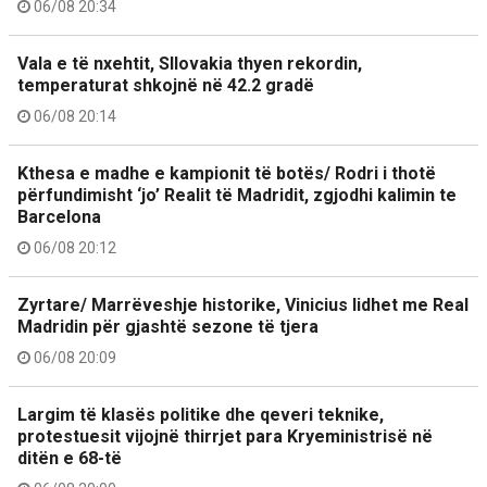
06/08 20:34
Vala e të nxehtit, Sllovakia thyen rekordin,
temperaturat shkojnë në 42.2 gradë
06/08 20:14
Kthesa e madhe e kampionit të botës/ Rodri i thotë
përfundimisht ‘jo’ Realit të Madridit, zgjodhi kalimin te
Barcelona
06/08 20:12
Zyrtare/ Marrëveshje historike, Vinicius lidhet me Real
Madridin për gjashtë sezone të tjera
06/08 20:09
Largim të klasës politike dhe qeveri teknike,
protestuesit vijojnë thirrjet para Kryeministrisë në
ditën e 68-të