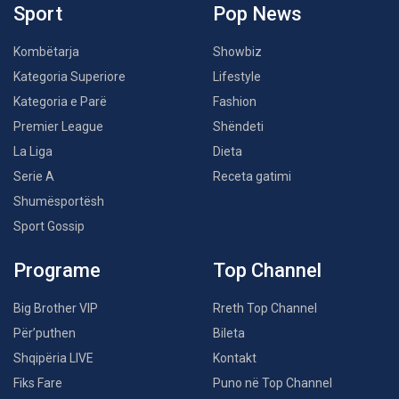
Sport
Pop News
Kombëtarja
Showbiz
Kategoria Superiore
Lifestyle
Kategoria e Parë
Fashion
Premier League
Shëndeti
La Liga
Dieta
Serie A
Receta gatimi
Shumësportësh
Sport Gossip
Programe
Top Channel
Big Brother VIP
Rreth Top Channel
Për’puthen
Bileta
Shqipëria LIVE
Kontakt
Fiks Fare
Puno në Top Channel