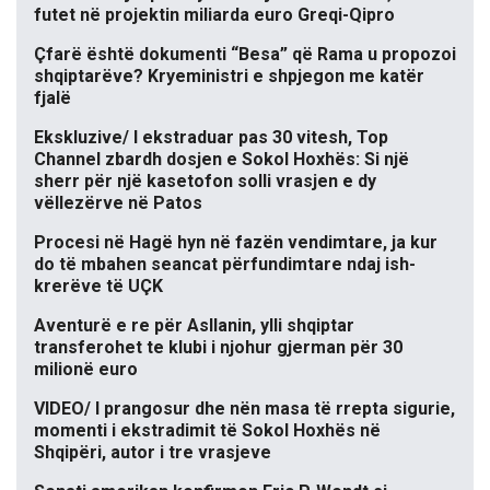
futet në projektin miliarda euro Greqi-Qipro
Çfarë është dokumenti “Besa” që Rama u propozoi
shqiptarëve? Kryeministri e shpjegon me katër
fjalë
Ekskluzive/ I ekstraduar pas 30 vitesh, Top
Channel zbardh dosjen e Sokol Hoxhës: Si një
sherr për një kasetofon solli vrasjen e dy
vëllezërve në Patos
Procesi në Hagë hyn në fazën vendimtare, ja kur
do të mbahen seancat përfundimtare ndaj ish-
krerëve të UÇK
Aventurë e re për Asllanin, ylli shqiptar
transferohet te klubi i njohur gjerman për 30
milionë euro
VIDEO/ I prangosur dhe nën masa të rrepta sigurie,
momenti i ekstradimit të Sokol Hoxhës në
Shqipëri, autor i tre vrasjeve