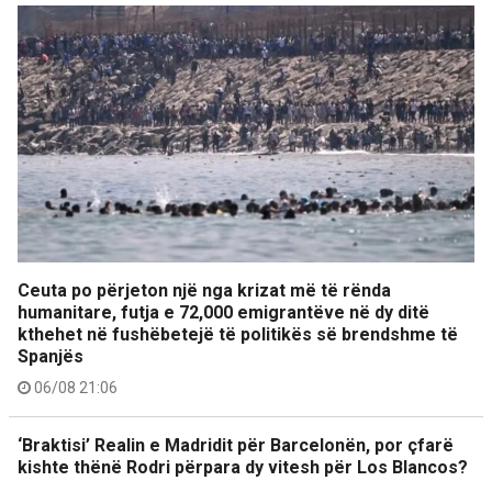
Ceuta po përjeton një nga krizat më të rënda
humanitare, futja e 72,000 emigrantëve në dy ditë
kthehet në fushëbetejë të politikës së brendshme të
Spanjës
06/08 21:06
‘Braktisi’ Realin e Madridit për Barcelonën, por çfarë
kishte thënë Rodri përpara dy vitesh për Los Blancos?