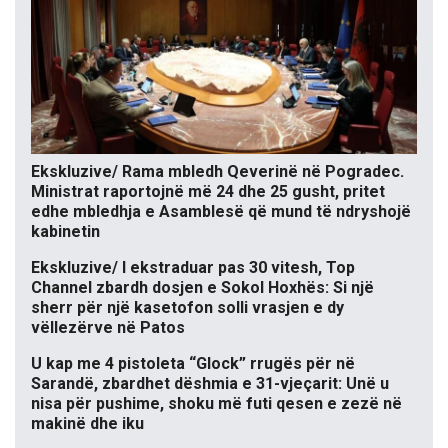
Ekskluzive/ Rama mbledh Qeverinë në Pogradec.
Ministrat raportojnë më 24 dhe 25 gusht, pritet
edhe mbledhja e Asamblesë që mund të ndryshojë
kabinetin
Ekskluzive/ I ekstraduar pas 30 vitesh, Top
Channel zbardh dosjen e Sokol Hoxhës: Si një
sherr për një kasetofon solli vrasjen e dy
vëllezërve në Patos
U kap me 4 pistoleta “Glock” rrugës për në
Sarandë, zbardhet dëshmia e 31-vjeçarit: Unë u
nisa për pushime, shoku më futi qesen e zezë në
makinë dhe iku