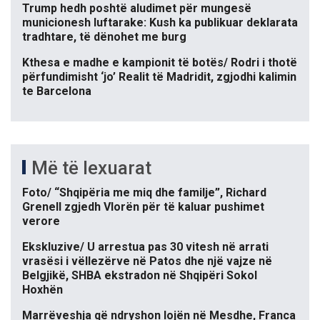
Trump hedh poshtë aludimet për mungesë
municionesh luftarake: Kush ka publikuar deklarata
tradhtare, të dënohet me burg
Kthesa e madhe e kampionit të botës/ Rodri i thotë
përfundimisht ‘jo’ Realit të Madridit, zgjodhi kalimin
te Barcelona
Më të lexuarat
Foto/ “Shqipëria me miq dhe familje”, Richard
Grenell zgjedh Vlorën për të kaluar pushimet
verore
Ekskluzive/ U arrestua pas 30 vitesh në arrati
vrasësi i vëllezërve në Patos dhe një vajze në
Belgjikë, SHBA ekstradon në Shqipëri Sokol
Hoxhën
Marrëveshja që ndryshon lojën në Mesdhe, Franca