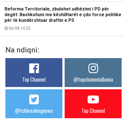
Reforma Territoriale, zbulohet udhëzimi i PD për
degët: Bashkohuni me këshilltarët e çdo force politike
për të kundërshtuar draftin e PS
06/08 14:32
Na ndiqni:
Top Channel
@topchannelalbania
@tchbreakingnews
Top Channel