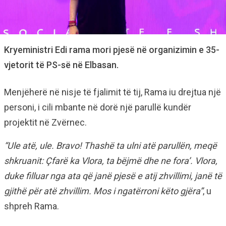
Kryeministri Edi rama mori pjesë në organizimin e 35-
vjetorit të PS-së në Elbasan.
Menjëherë në nisje të fjalimit të tij, Rama iu drejtua një
personi, i cili mbante në dorë një parullë kundër
projektit në Zvërnec.
“Ule atë, ule. Bravo! Thashë ta ulni atë parullën, meqë
shkruanit: Çfarë ka Vlora, ta bëjmë dhe ne fora’. Vlora,
duke filluar nga ata që janë pjesë e atij zhvillimi, janë të
gjithë për atë zhvillim. Mos i ngatërroni këto gjëra”
, u
shpreh Rama.