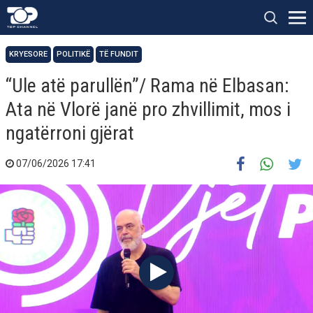
KRYESORE
POLITIKË
TË FUNDIT
“Ule atë parullën”/ Rama në Elbasan:
Ata në Vlorë janë pro zhvillimit, mos i
ngatërroni gjërat
07/06/2026 17:41