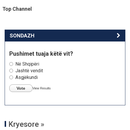
Top Channel
SONDAZH
Pushimet tuaja këtë vit?
Në Shqipëri
Jashtë vendit
Asgjëkundi
Vote
View Results
Kryesore »