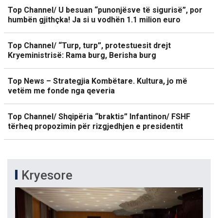
Top Channel/ U besuan “punonjësve të sigurisë”, por
humbën gjithçka! Ja si u vodhën 1.1 milion euro
Top Channel/ “Turp, turp”, protestuesit drejt
Kryeministrisë: Rama burg, Berisha burg
Top News – Strategjia Kombëtare. Kultura, jo më
vetëm me fonde nga qeveria
Top Channel/ Shqipëria “braktis” Infantinon/ FSHF
tërheq propozimin për rizgjedhjen e presidentit
Kryesore