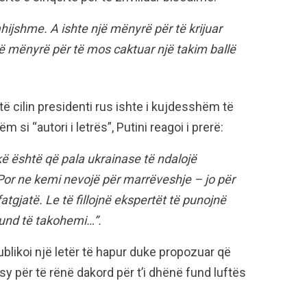
ahijshme. A ishte një mënyrë për të krijuar
një mënyrë për të mos caktuar një takim ballë
ë cilin presidenti rus ishte i kujdesshëm të
si “autori i letrës”, Putini reagoi i prerë:
kë është që pala ukrainase të ndalojë
Por ne kemi nevojë për marrëveshje – jo për
fatgjatë. Le të fillojnë ekspertët të punojnë
mund të takohemi…”.
ublikoi një letër të hapur duke propozuar që
y për të rënë dakord për t’i dhënë fund luftës