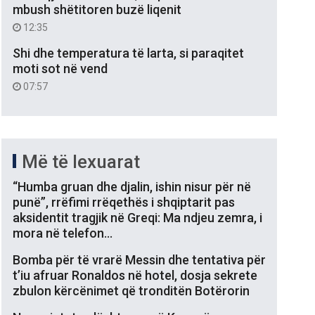
mbush shëtitoren buzë liqenit
12:35
Shi dhe temperatura të larta, si paraqitet
moti sot në vend
07:57
Më të lexuarat
“Humba gruan dhe djalin, ishin nisur për në
punë”, rrëfimi rrëqethës i shqiptarit pas
aksidentit tragjik në Greqi: Ma ndjeu zemra, i
mora në telefon…
Bomba për të vrarë Messin dhe tentativa për
t’iu afruar Ronaldos në hotel, dosja sekrete
zbulon kërcënimet që tronditën Botërorin