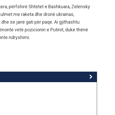
 tjera, përfshirë Shtetet e Bashkuara, Zelensky
sulmet me raketa dhe dronë ukrainas,
, dhe se janë gati për paqe. Ai gjithashtu
ënonte vetë pozicionin e Putinit, duke thënë
vinte ndryshimi.