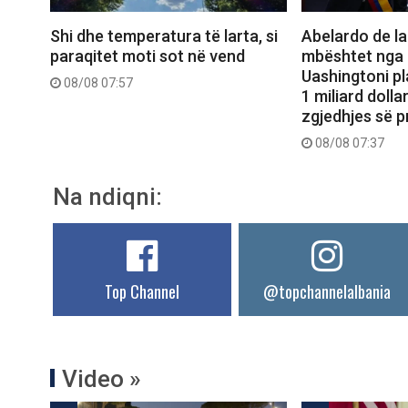
Shi dhe temperatura të larta, si
Abelardo de la
paraqitet moti sot në vend
mbështet nga
Uashingtoni pla
08/08 07:57
1 miliard doll
zgjedhjes së pr
08/08 07:37
Na ndiqni:
Top Channel
@topchannelalbania
Video »