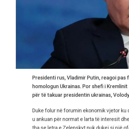
Presidenti rus, Vladimir Putin, reagoi pas
homologun Ukrainas. Por shefi i Kremlinit 
për të takuar presidentin ukrainas, Volod
Duke folur në forumin ekonomik vjetor ku
u ankuan për normat e larta të interesit dh
tha se letra e Zelenskyt nuk dukej si një of