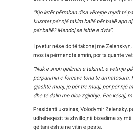
“Kjo letër përmban disa vërejtje mjaft të p
kushtet për një takim ballë për ballë apo 
për ballë? Mendoj se ishte e dyta”.
I pyetur nëse do të takohej me Zelenskyn, t
mos ia përmendte emrin, por ta quante vetëm 
“Nuk e shoh qëllimin e takimit; e vetmja pi
përparimin e forcave tona të armatosura. 
gjashtë muaj, jo për tre muaj, por për një a
dhe të dalin me disa zgjidhje. Pas kësaj, 
Presidenti ukrainas, Volodymir Zelensky, p
udhëheqësit të zhvillojnë bisedime sy më s
që tani është në vitin e pestë.