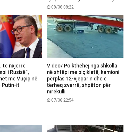
08/08 08:22
t, të nxjerrë
Video/ Po kthehej nga shkolla
pi i Rusisë”,
në shtëpi me biçikletë, kamioni
het me Vuçiç në
përplas 12-vjeçarin dhe e
e Putin-it
tërheq zvarrë, shpëton për
mrekulli
07/08 22:54