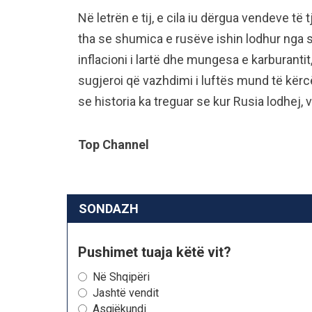
Në letrën e tij, e cila iu dërgua vendeve të
tha se shumica e rusëve ishin lodhur nga 
inflacioni i lartë dhe mungesa e karburantit
sugjeroi që vazhdimi i luftës mund të kërc
se historia ka treguar se kur Rusia lodhej, 
Top Channel
SONDAZH
Pushimet tuaja këtë vit?
Në Shqipëri
Jashtë vendit
Asgjëkundi