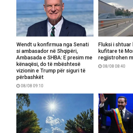
Wendt u konfirmua nga Senati
Fluksi i shtuar
si ambasador në Shqipëri,
kufitare të Mor
Ambasada e SHBA: E presim me
regjistrohen m
kënaqësi, do të mbështesë
08/08 08:40
vizionin e Trump për siguri të
përbashkët
08/08 09:10