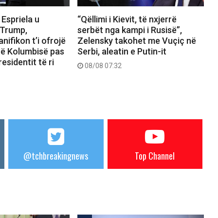
 Espriela u
“Qëllimi i Kievit, të nxjerrë
 Trump,
serbët nga kampi i Rusisë”,
nifikon t’i ofrojë
Zelensky takohet me Vuçiç në
arë Kolumbisë pas
Serbi, aleatin e Putin-it
esidentit të ri
08/08 07:32
@tchbreakingnews
Top Channel