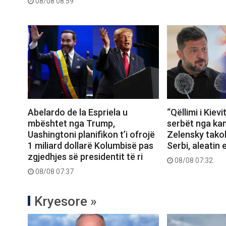
08/08 08:59
Abelardo de la Espriela u
“Qëllimi i Kievi
mbështet nga Trump,
serbët nga kam
Uashingtoni planifikon t’i ofrojë
Zelensky tako
1 miliard dollarë Kolumbisë pas
Serbi, aleatin 
zgjedhjes së presidentit të ri
08/08 07:32
08/08 07:37
Kryesore »