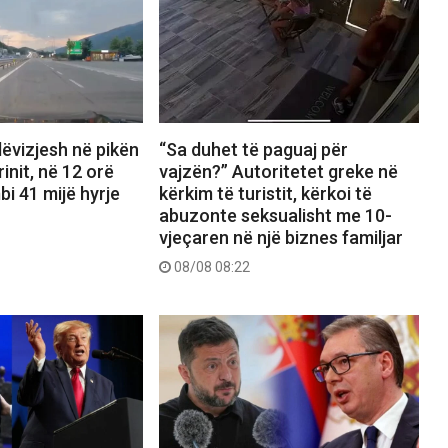
 lëvizjesh në pikën
“Sa duhet të paguaj për
init, në 12 orë
vajzën?” Autoritetet greke në
bi 41 mijë hyrje
kërkim të turistit, kërkoi të
abuzonte seksualisht me 10-
vjeçaren në një biznes familjar
08/08 08:22