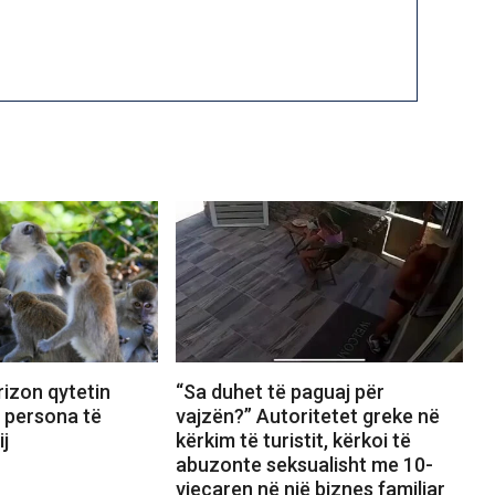
izon qytetin
“Sa duhet të paguaj për
8 persona të
vajzën?” Autoritetet greke në
ij
kërkim të turistit, kërkoi të
abuzonte seksualisht me 10-
vjeçaren në një biznes familjar