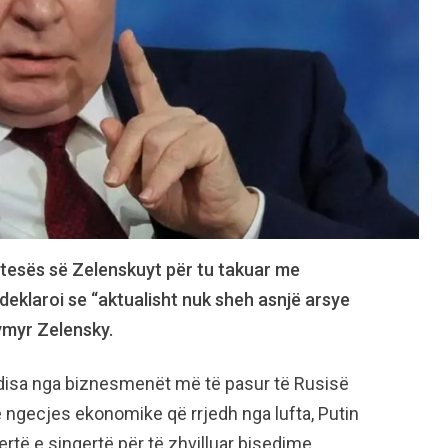
 ftesës së Zelenskuyt për tu takuar me
deklaroi se “aktualisht nuk sheh asnjë arsye
ymyr Zelensky.
 disa nga biznesmenët më të pasur të Rusisë
e ngecjes ekonomike që rrjedh nga lufta, Putin
ertë e sinqertë për të zhvilluar bisedime.