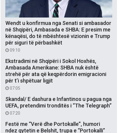
Wendt u konfirmua nga Senati si ambasador
në Shqipëri, Ambasada e SHBA: E presim me
kënaqësi, do të mbështesë vizionin e Trump
për siguri të përbashkët
09:10
Ekstradimi në Shqipëri i Sokol Hoxhës,
Ambasada Amerikane: SHBA nuk është
strehë për ata që keqpërdorin emigracioni
për t’i shpëtuar ligjit
07:05
Skandal/ E dashura e Infantinos u pagua nga
UEFA, pretendimi tronditës i “The Telegraph”
07:20
Festë me “Verë dhe Portokalle”, humori
ndez qytetin e Belshit, trupa e “Portokalli”