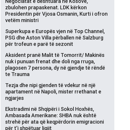
Negociatat e dështuara në Kosovë,
zbulohen prapaskenat. LDK kërkon
Presidentin për Vjosa Osmanin, Kurti i ofron
vetëm ministri
Superkupa e Europës vjen në Top Channel,
PSG dhe Aston Villa përballen në Salzburg
për trofeun e parë të sezonit
Aksident pranë Malit të Tomorrit/ Makinës
nuk i punuan frenat dhe doli nga rruga,
plagosen 7 persona, dy në gjendje të rëndë
te Trauma
Tezja dhe nipi gjenden të vdekur në një
apartament në Napoli, mister rrethanat e
ngjarjes
Ekstradimi në Shqipëri i Sokol Hoxhës,
Ambasada Amerikane: SHBA nuk është
strehë për ata që keqpërdorin emigracioni
për t’i shpëtuar ligjit