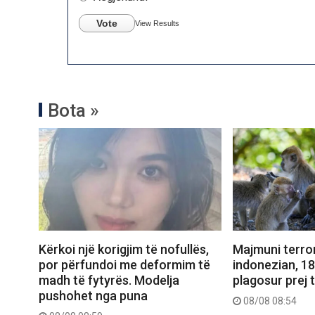
Vote
View Results
Bota »
Kërkoi një korigjim të nofullës,
Majmuni terror
por përfundoi me deformim të
indonezian, 1
madh të fytyrës. Modelja
plagosur prej t
pushohet nga puna
08/08 08:54