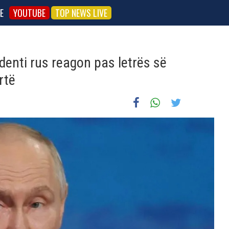
E
YOUTUBE
TOP NEWS LIVE
denti rus reagon pas letrës së
rtë