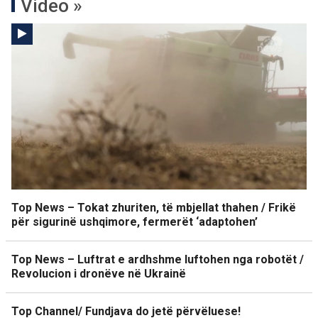
Video »
Top News – Tokat zhuriten, të mbjellat thahen / Frikë
për sigurinë ushqimore, fermerët ‘adaptohen’
Top News – Luftrat e ardhshme luftohen nga robotët /
Revolucion i dronëve në Ukrainë
Top Channel/ Fundjava do jetë përvëluese!