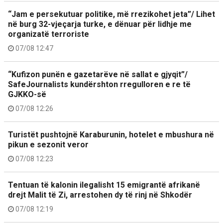
“Jam e persekutuar politike, më rrezikohet jeta”/ Lihet
në burg 32-vjeçarja turke, e dënuar për lidhje me
organizatë terroriste
07/08 12:47
“Kufizon punën e gazetarëve në sallat e gjyqit”/
SafeJournalists kundërshton rregulloren e re të
GJKKO-së
07/08 12:26
Turistët pushtojnë Karaburunin, hotelet e mbushura në
pikun e sezonit veror
07/08 12:23
Tentuan të kalonin ilegalisht 15 emigrantë afrikanë
drejt Malit të Zi, arrestohen dy të rinj në Shkodër
07/08 12:19