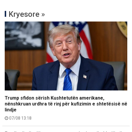
Kryesore »
Trump sfidon sërish Kushtetutën amerikane,
nënshkruan urdhra të rinj për kufizimin e shtetësisë në
lindje
07/08 13:18