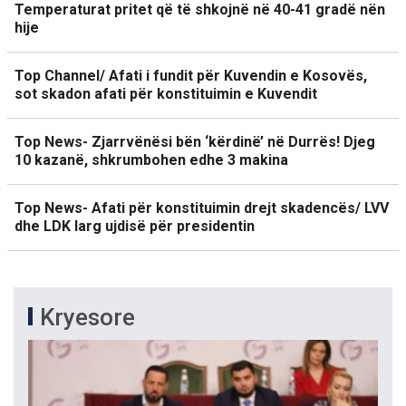
Temperaturat pritet që të shkojnë në 40-41 gradë nën
hije
Top Channel/ Afati i fundit për Kuvendin e Kosovës,
sot skadon afati për konstituimin e Kuvendit
Top News- Zjarrvënësi bën ‘kërdinë’ në Durrës! Djeg
10 kazanë, shkrumbohen edhe 3 makina
Top News- Afati për konstituimin drejt skadencës/ LVV
dhe LDK larg ujdisë për presidentin
Kryesore