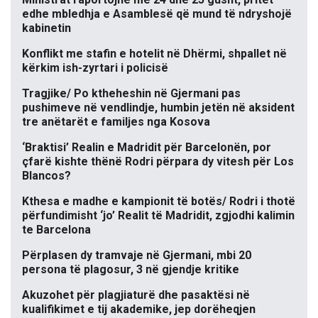
edhe mbledhja e Asamblesë që mund të ndryshojë
kabinetin
Konflikt me stafin e hotelit në Dhërmi, shpallet në
kërkim ish-zyrtari i policisë
Tragjike/ Po ktheheshin në Gjermani pas
pushimeve në vendlindje, humbin jetën në aksident
tre anëtarët e familjes nga Kosova
‘Braktisi’ Realin e Madridit për Barcelonën, por
çfarë kishte thënë Rodri përpara dy vitesh për Los
Blancos?
Kthesa e madhe e kampionit të botës/ Rodri i thotë
përfundimisht ‘jo’ Realit të Madridit, zgjodhi kalimin
te Barcelona
Përplasen dy tramvaje në Gjermani, mbi 20
persona të plagosur, 3 në gjendje kritike
Akuzohet për plagjiaturë dhe pasaktësi në
kualifikimet e tij akademike, jep dorëheqjen