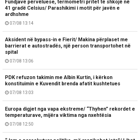
Fundjavë përvëluese, termometri pritet të shkojë në
41 gradë Celsius/ Parashikimi i motit për javën e
ardhshme
07/08 13:14
Aksident në bypass-in e Fierit/ Makina përplaset me
barrierat e autostradës, një person transportohet në
spital
07/08 13:06
PDK refuzon takimin me Albin Kurtin, i kërkon
konstituimin e Kuvendit brenda afatit kushtetues
07/08 13:03
Europa digjet nga vapa ekstreme/ “Thyhen” rekordet e
temperaturave, mijëra viktima nga nxehtësia
07/08 12:50