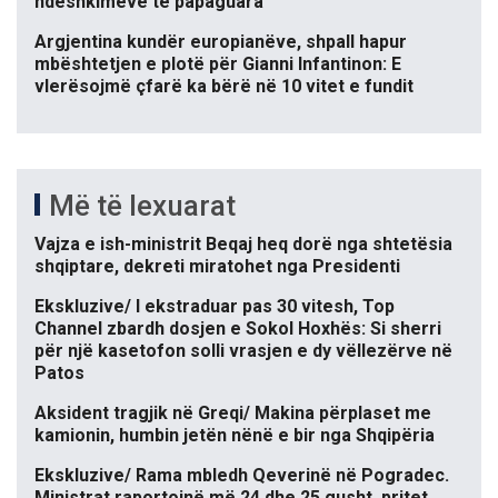
ndëshkimeve të papaguara
Argjentina kundër europianëve, shpall hapur
mbështetjen e plotë për Gianni Infantinon: E
vlerësojmë çfarë ka bërë në 10 vitet e fundit
Më të lexuarat
Vajza e ish-ministrit Beqaj heq dorë nga shtetësia
shqiptare, dekreti miratohet nga Presidenti
Ekskluzive/ I ekstraduar pas 30 vitesh, Top
Channel zbardh dosjen e Sokol Hoxhës: Si sherri
për një kasetofon solli vrasjen e dy vëllezërve në
Patos
Aksident tragjik në Greqi/ Makina përplaset me
kamionin, humbin jetën nënë e bir nga Shqipëria
Ekskluzive/ Rama mbledh Qeverinë në Pogradec.
Ministrat raportojnë më 24 dhe 25 gusht, pritet