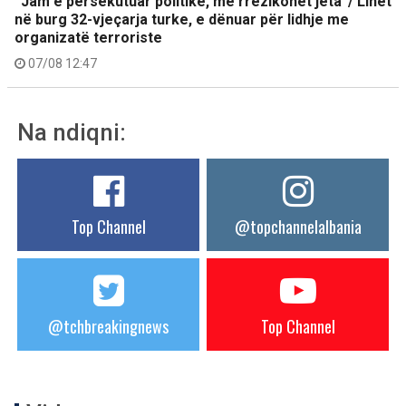
“Jam e persekutuar politike, më rrezikohet jeta”/ Lihet
në burg 32-vjeçarja turke, e dënuar për lidhje me
organizatë terroriste
07/08 12:47
Na ndiqni:
Top Channel
@topchannelalbania
@tchbreakingnews
Top Channel