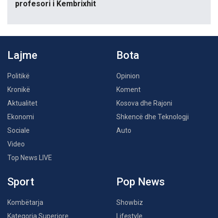
profesori i Kembrixhit
Lajme
Bota
Politikë
Opinion
Kronikë
Koment
Aktualitet
Kosova dhe Rajoni
Ekonomi
Shkencë dhe Teknologji
Sociale
Auto
Video
Top News LIVE
Sport
Pop News
Kombëtarja
Showbiz
Kategoria Superiore
Lifestyle