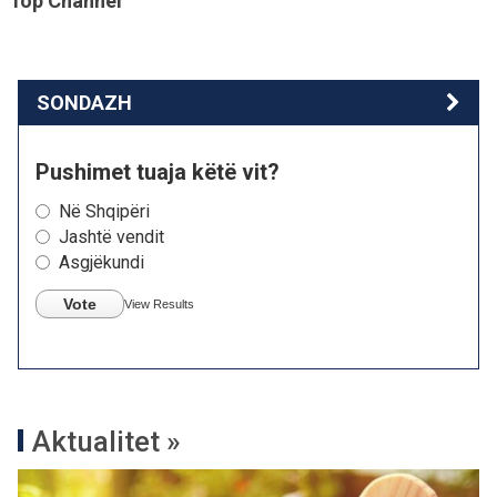
Top Channel
SONDAZH
Pushimet tuaja këtë vit?
Në Shqipëri
Jashtë vendit
Asgjëkundi
Vote
View Results
Aktualitet »