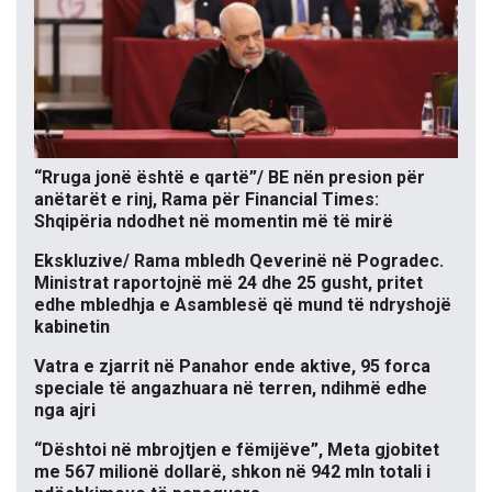
“Rruga jonë është e qartë”/ BE nën presion për
anëtarët e rinj, Rama për Financial Times:
Shqipëria ndodhet në momentin më të mirë
Ekskluzive/ Rama mbledh Qeverinë në Pogradec.
Ministrat raportojnë më 24 dhe 25 gusht, pritet
edhe mbledhja e Asamblesë që mund të ndryshojë
kabinetin
Vatra e zjarrit në Panahor ende aktive, 95 forca
speciale të angazhuara në terren, ndihmë edhe
nga ajri
“Dështoi në mbrojtjen e fëmijëve”, Meta gjobitet
me 567 milionë dollarë, shkon në 942 mln totali i