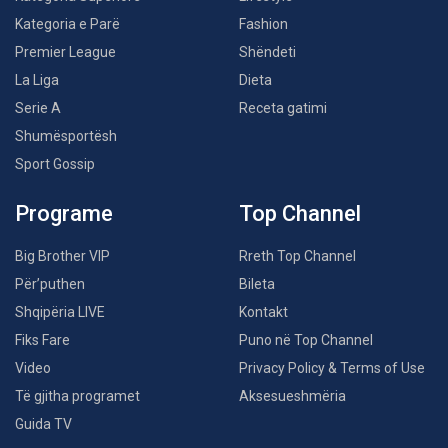
Kategoria e Parë
Fashion
Premier League
Shëndeti
La Liga
Dieta
Serie A
Receta gatimi
Shumësportësh
Sport Gossip
Programe
Top Channel
Big Brother VIP
Rreth Top Channel
Për’puthen
Bileta
Shqipëria LIVE
Kontakt
Fiks Fare
Puno në Top Channel
Video
Privacy Policy & Terms of Use
Të gjitha programet
Aksesueshmëria
Guida TV