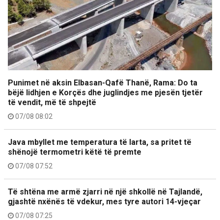
Punimet në aksin Elbasan-Qafë Thanë, Rama: Do ta
bëjë lidhjen e Korçës dhe juglindjes me pjesën tjetër
të vendit, më të shpejtë
07/08 08:02
Java mbyllet me temperatura të larta, sa pritet të
shënojë termometri këtë të premte
07/08 07:52
Të shtëna me armë zjarri në një shkollë në Tajlandë,
gjashtë nxënës të vdekur, mes tyre autori 14-vjeçar
07/08 07:25