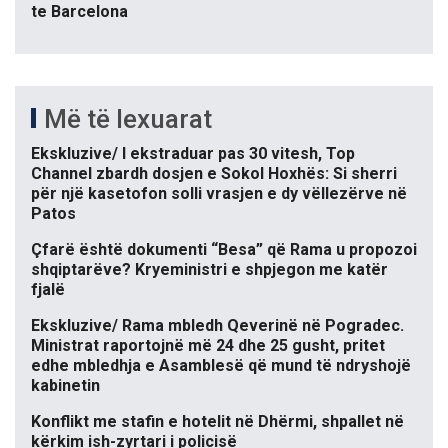
te Barcelona
Më të lexuarat
Ekskluzive/ I ekstraduar pas 30 vitesh, Top
Channel zbardh dosjen e Sokol Hoxhës: Si sherri
për një kasetofon solli vrasjen e dy vëllezërve në
Patos
Çfarë është dokumenti “Besa” që Rama u propozoi
shqiptarëve? Kryeministri e shpjegon me katër
fjalë
Ekskluzive/ Rama mbledh Qeverinë në Pogradec.
Ministrat raportojnë më 24 dhe 25 gusht, pritet
edhe mbledhja e Asamblesë që mund të ndryshojë
kabinetin
Konflikt me stafin e hotelit në Dhërmi, shpallet në
kërkim ish-zyrtari i policisë