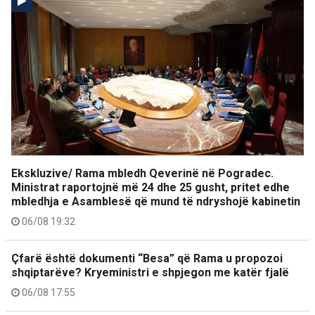
Ekskluzive/ Rama mbledh Qeverinë në Pogradec.
Ministrat raportojnë më 24 dhe 25 gusht, pritet edhe
mbledhja e Asamblesë që mund të ndryshojë kabinetin
06/08 19:32
Çfarë është dokumenti “Besa” që Rama u propozoi
shqiptarëve? Kryeministri e shpjegon me katër fjalë
06/08 17:55