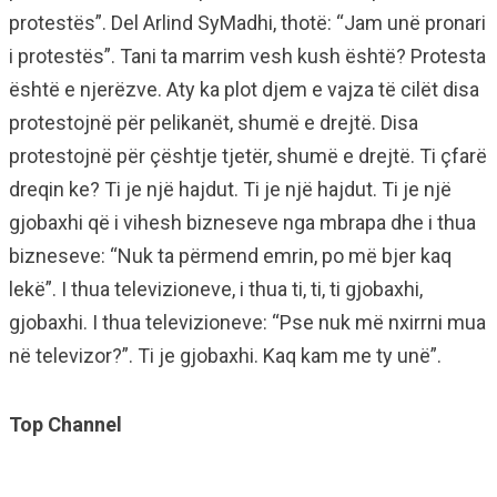
protestës”. Del Arlind SyMadhi, thotë: “Jam unë pronari
i protestës”. Tani ta marrim vesh kush është? Protesta
është e njerëzve. Aty ka plot djem e vajza të cilët disa
protestojnë për pelikanët, shumë e drejtë. Disa
protestojnë për çështje tjetër, shumë e drejtë. Ti çfarë
dreqin ke? Ti je një hajdut. Ti je një hajdut. Ti je një
gjobaxhi që i vihesh bizneseve nga mbrapa dhe i thua
bizneseve: “Nuk ta përmend emrin, po më bjer kaq
lekë”. I thua televizioneve, i thua ti, ti, ti gjobaxhi,
gjobaxhi. I thua televizioneve: “Pse nuk më nxirrni mua
në televizor?”. Ti je gjobaxhi. Kaq kam me ty unë”.
Top Channel