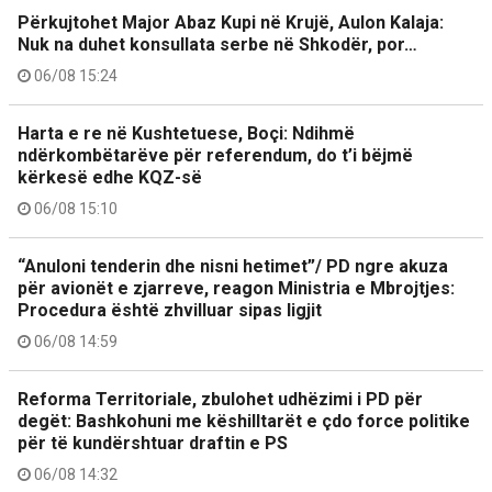
Përkujtohet Major Abaz Kupi në Krujë, Aulon Kalaja:
Nuk na duhet konsullata serbe në Shkodër, por…
06/08 15:24
Harta e re në Kushtetuese, Boçi: Ndihmë
ndërkombëtarëve për referendum, do t’i bëjmë
kërkesë edhe KQZ-së
06/08 15:10
“Anuloni tenderin dhe nisni hetimet”/ PD ngre akuza
për avionët e zjarreve, reagon Ministria e Mbrojtjes:
Procedura është zhvilluar sipas ligjit
06/08 14:59
Reforma Territoriale, zbulohet udhëzimi i PD për
degët: Bashkohuni me këshilltarët e çdo force politike
për të kundërshtuar draftin e PS
06/08 14:32