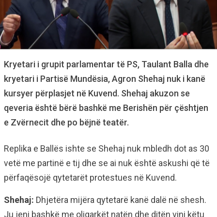
Kryetari i grupit parlamentar të PS, Taulant Balla dhe
kryetari i Partisë Mundësia, Agron Shehaj nuk i kanë
kursyer përplasjet në Kuvend. Shehaj akuzon se
qeveria është bërë bashkë me Berishën për çështjen
e Zvërnecit dhe po bëjnë teatër.
Replika e Ballës ishte se Shehaj nuk mbledh dot as 30
vetë me partinë e tij dhe se ai nuk është askushi që të
përfaqësojë qytetarët protestues në Kuvend.
Shehaj:
Dhjetëra mijëra qytetarë kanë dalë në shesh.
Ju jeni bashkë me oligarkët natën dhe ditën vini këtu