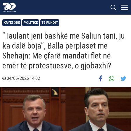
KRYESORE
POLITIKË
TË FUNDIT
“Taulant jeni bashkë me Saliun tani, ju
ka dalë boja”, Balla përplaset me
Shehajn: Me çfarë mandati flet në
emër të protestuesve, o gjobaxhi?
04/06/2026 14:02