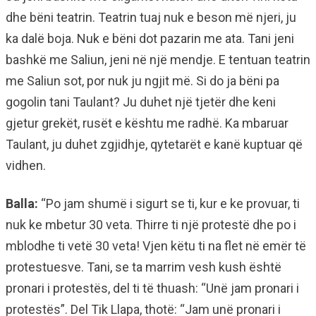
dhe bëni teatrin. Teatrin tuaj nuk e beson më njeri, ju
ka dalë boja. Nuk e bëni dot pazarin me ata. Tani jeni
bashkë me Saliun, jeni në një mendje. E tentuan teatrin
me Saliun sot, por nuk ju ngjit më. Si do ja bëni pa
gogolin tani Taulant? Ju duhet një tjetër dhe keni
gjetur grekët, rusët e kështu me radhë. Ka mbaruar
Taulant, ju duhet zgjidhje, qytetarët e kanë kuptuar që
vidhen.
Balla:
“Po jam shumë i sigurt se ti, kur e ke provuar, ti
nuk ke mbetur 30 veta. Thirre ti një protestë dhe po i
mblodhe ti vetë 30 veta! Vjen këtu ti na flet në emër të
protestuesve. Tani, se ta marrim vesh kush është
pronari i protestës, del ti të thuash: “Unë jam pronari i
protestës”. Del Tik Llapa, thotë: “Jam unë pronari i