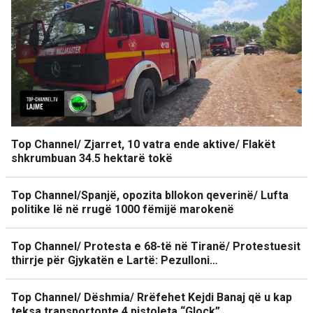
Top Channel/ Zjarret, 10 vatra ende aktive/ Flakët
shkrumbuan 34.5 hektarë tokë
Top Channel/Spanjë, opozita bllokon qeverinë/ Lufta
politike lë në rrugë 1000 fëmijë marokenë
Top Channel/ Protesta e 68-të në Tiranë/ Protestuesit
thirrje për Gjykatën e Lartë: Pezulloni…
Top Channel/ Dëshmia/ Rrëfehet Kejdi Banaj që u kap
teksa transportonte 4 pistoleta “Glock”