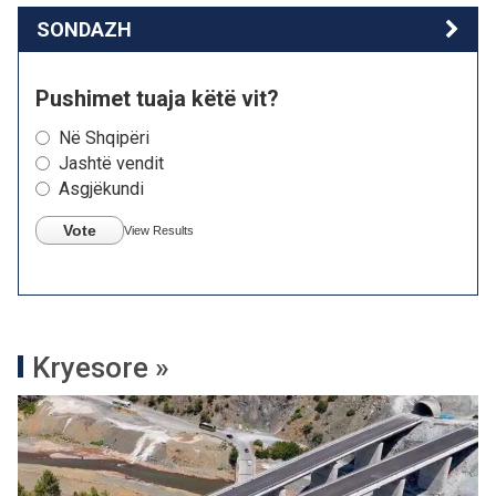
SONDAZH
Pushimet tuaja këtë vit?
Në Shqipëri
Jashtë vendit
Asgjëkundi
Vote
View Results
Kryesore »