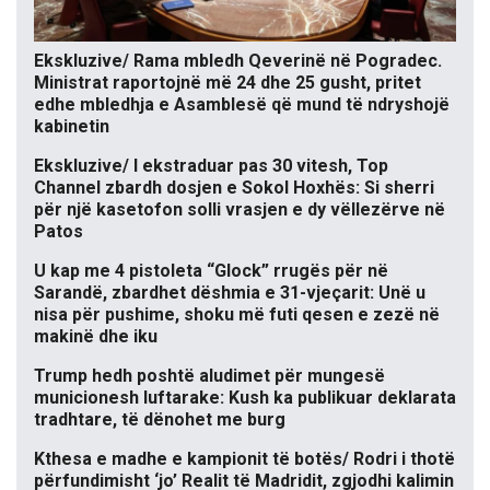
Ekskluzive/ Rama mbledh Qeverinë në Pogradec.
Ministrat raportojnë më 24 dhe 25 gusht, pritet
edhe mbledhja e Asamblesë që mund të ndryshojë
kabinetin
Ekskluzive/ I ekstraduar pas 30 vitesh, Top
Channel zbardh dosjen e Sokol Hoxhës: Si sherri
për një kasetofon solli vrasjen e dy vëllezërve në
Patos
U kap me 4 pistoleta “Glock” rrugës për në
Sarandë, zbardhet dëshmia e 31-vjeçarit: Unë u
nisa për pushime, shoku më futi qesen e zezë në
makinë dhe iku
Trump hedh poshtë aludimet për mungesë
municionesh luftarake: Kush ka publikuar deklarata
tradhtare, të dënohet me burg
Kthesa e madhe e kampionit të botës/ Rodri i thotë
përfundimisht ‘jo’ Realit të Madridit, zgjodhi kalimin