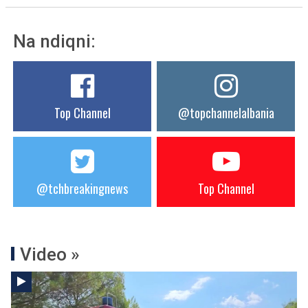
Na ndiqni:
Top Channel
@topchannelalbania
@tchbreakingnews
Top Channel
Video »