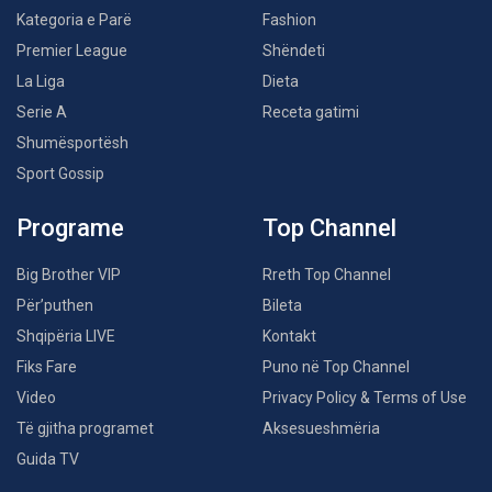
Kategoria e Parë
Fashion
Premier League
Shëndeti
La Liga
Dieta
Serie A
Receta gatimi
Shumësportësh
Sport Gossip
Programe
Top Channel
Big Brother VIP
Rreth Top Channel
Për’puthen
Bileta
Shqipëria LIVE
Kontakt
Fiks Fare
Puno në Top Channel
Video
Privacy Policy & Terms of Use
Të gjitha programet
Aksesueshmëria
Guida TV