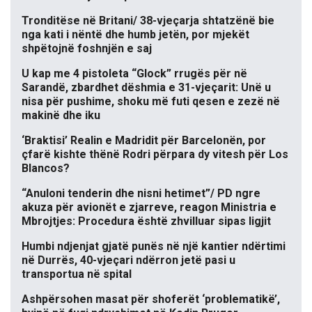
Tronditëse në Britani/ 38-vjeçarja shtatzënë bie
nga kati i nëntë dhe humb jetën, por mjekët
shpëtojnë foshnjën e saj
U kap me 4 pistoleta “Glock” rrugës për në
Sarandë, zbardhet dëshmia e 31-vjeçarit: Unë u
nisa për pushime, shoku më futi qesen e zezë në
makinë dhe iku
‘Braktisi’ Realin e Madridit për Barcelonën, por
çfarë kishte thënë Rodri përpara dy vitesh për Los
Blancos?
“Anuloni tenderin dhe nisni hetimet”/ PD ngre
akuza për avionët e zjarreve, reagon Ministria e
Mbrojtjes: Procedura është zhvilluar sipas ligjit
Humbi ndjenjat gjatë punës në një kantier ndërtimi
në Durrës, 40-vjeçari ndërron jetë pasi u
transportua në spital
Ashpërsohen masat për shoferët ‘problematikë’,