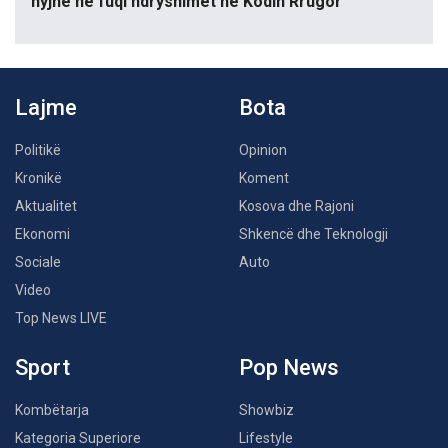
hyjnë në fuqi ndryshimet në Kodin Rrugor
Lajme
Bota
Politikë
Opinion
Kronikë
Koment
Aktualitet
Kosova dhe Rajoni
Ekonomi
Shkencë dhe Teknologji
Sociale
Auto
Video
Top News LIVE
Sport
Pop News
Kombëtarja
Showbiz
Kategoria Superiore
Lifestyle