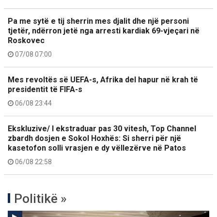
Pa me sytë e tij sherrin mes djalit dhe një personi
tjetër, ndërron jetë nga arresti kardiak 69-vjeçari në
Roskovec
07/08 07:00
Mes revoltës së UEFA-s, Afrika del hapur në krah të
presidentit të FIFA-s
06/08 23:44
Ekskluzive/ I ekstraduar pas 30 vitesh, Top Channel
zbardh dosjen e Sokol Hoxhës: Si sherri për një
kasetofon solli vrasjen e dy vëllezërve në Patos
06/08 22:58
Politikë »