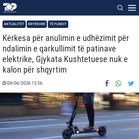
AKTUALITET
KRYESORE
TË FUNDIT
Kërkesa për anulimin e udhëzimit për
ndalimin e qarkullimit të patinave
elektrike, Gjykata Kushtetuese nuk e
kalon për shqyrtim
04/06/2026 12:56