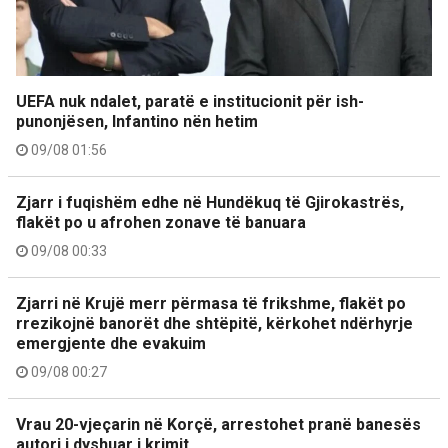
UEFA nuk ndalet, paratë e institucionit për ish-
punonjësen, Infantino nën hetim
09/08 01:56
Zjarr i fuqishëm edhe në Hundëkuq të Gjirokastrës,
flakët po u afrohen zonave të banuara
09/08 00:33
Zjarri në Krujë merr përmasa të frikshme, flakët po
rrezikojnë banorët dhe shtëpitë, kërkohet ndërhyrje
emergjente dhe evakuim
09/08 00:27
Vrau 20-vjeçarin në Korçë, arrestohet pranë banesës
autori i dyshuar i krimit