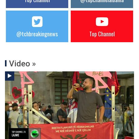
@tchbreakingnews
Top Channel
Video »