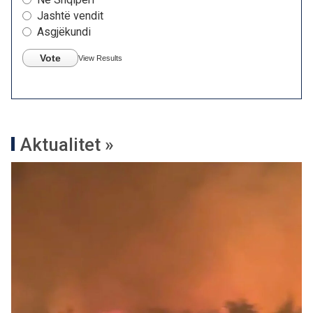
Jashtë vendit
Asgjëkundi
Vote
View Results
Aktualitet »