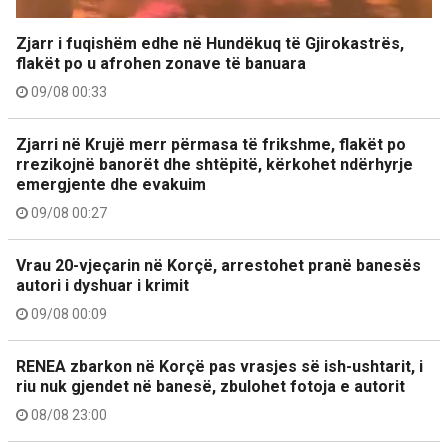
Zjarr i fuqishëm edhe në Hundëkuq të Gjirokastrës,
flakët po u afrohen zonave të banuara
09/08 00:33
Zjarri në Krujë merr përmasa të frikshme, flakët po
rrezikojnë banorët dhe shtëpitë, kërkohet ndërhyrje
emergjente dhe evakuim
09/08 00:27
Vrau 20-vjeçarin në Korçë, arrestohet pranë banesës
autori i dyshuar i krimit
09/08 00:09
RENEA zbarkon në Korçë pas vrasjes së ish-ushtarit, i
riu nuk gjendet në banesë, zbulohet fotoja e autorit
08/08 23:00