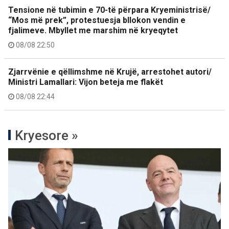
Tensione në tubimin e 70-të përpara Kryeministrisë/
“Mos më prek”, protestuesja bllokon vendin e
fjalimeve. Mbyllet me marshim në kryeqytet
08/08 22:50
Zjarrvënie e qëllimshme në Krujë, arrestohet autori/
Ministri Lamallari: Vijon beteja me flakët
08/08 22:44
Kryesore »