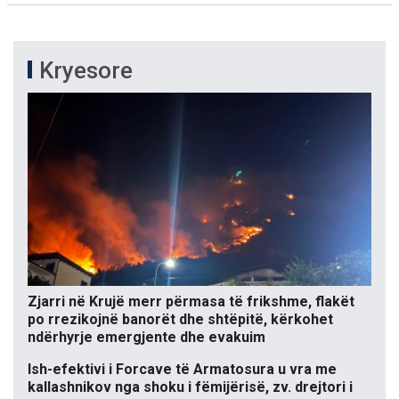
Kryesore
Zjarri në Krujë merr përmasa të frikshme, flakët
po rrezikojnë banorët dhe shtëpitë, kërkohet
ndërhyrje emergjente dhe evakuim
Ish-efektivi i Forcave të Armatosura u vra me
kallashnikov nga shoku i fëmijërisë, zv. drejtori i