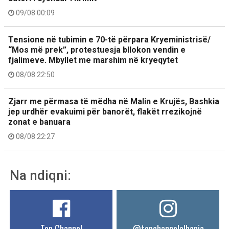
09/08 00:09
Tensione në tubimin e 70-të përpara Kryeministrisë/
“Mos më prek”, protestuesja bllokon vendin e
fjalimeve. Mbyllet me marshim në kryeqytet
08/08 22:50
Zjarr me përmasa të mëdha në Malin e Krujës, Bashkia
jep urdhër evakuimi për banorët, flakët rrezikojnë
zonat e banuara
08/08 22:27
Na ndiqni:
Top Channel
@topchannelalbania