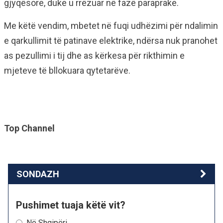
gjyqësore, duke u rrëzuar në fazë paraprake.
Me këtë vendim, mbetet në fuqi udhëzimi për ndalimin
e qarkullimit të patinave elektrike, ndërsa nuk pranohet
as pezullimi i tij dhe as kërkesa për rikthimin e
mjeteve të bllokuara qytetarëve.
Top Channel
SONDAZH
Pushimet tuaja këtë vit?
Në Shqipëri