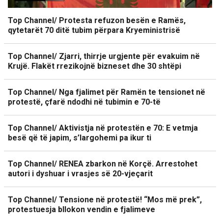
Top Channel/ Protesta refuzon besën e Ramës,
qytetarët 70 ditë tubim përpara Kryeministrisë
Top Channel/ Zjarri, thirrje urgjente për evakuim në
Krujë. Flakët rrezikojnë bizneset dhe 30 shtëpi
Top Channel/ Nga fjalimet për Ramën te tensionet në
protestë, çfarë ndodhi në tubimin e 70-të
Top Channel/ Aktivistja në protestën e 70: E vetmja
besë që të japim, s’largohemi pa ikur ti
Top Channel/ RENEA zbarkon në Korçë. Arrestohet
autori i dyshuar i vrasjes së 20-vjeçarit
Top Channel/ Tensione në protestë! “Mos më prek”,
protestuesja bllokon vendin e fjalimeve