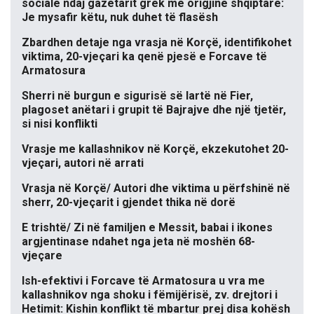
sociale ndaj gazetarit grek me origjinë shqiptare:
Je mysafir këtu, nuk duhet të flasësh
Zbardhen detaje nga vrasja në Korçë, identifikohet
viktima, 20-vjeçari ka qenë pjesë e Forcave të
Armatosura
Sherri në burgun e sigurisë së lartë në Fier,
plagoset anëtari i grupit të Bajrajve dhe një tjetër,
si nisi konflikti
Vrasje me kallashnikov në Korçë, ekzekutohet 20-
vjeçari, autori në arrati
Vrasja në Korçë/ Autori dhe viktima u përfshinë në
sherr, 20-vjeçarit i gjendet thika në dorë
E trishtë/ Zi në familjen e Messit, babai i ikones
argjentinase ndahet nga jeta në moshën 68-
vjeçare
Ish-efektivi i Forcave të Armatosura u vra me
kallashnikov nga shoku i fëmijërisë, zv. drejtori i
Hetimit: Kishin konflikt të mbartur prej disa kohësh