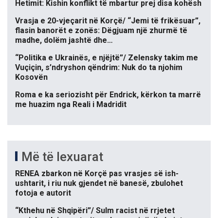
Hetimit: Kishin konflikt të mbartur prej disa kohësh
Vrasja e 20-vjeçarit në Korçë/ “Jemi të frikësuar”,
flasin banorët e zonës: Dëgjuam një zhurmë të
madhe, dolëm jashtë dhe…
“Politika e Ukrainës, e njëjtë”/ Zelensky takim me
Vuçiçin, s’ndryshon qëndrim: Nuk do ta njohim
Kosovën
Roma e ka seriozisht për Endrick, kërkon ta marrë
me huazim nga Reali i Madridit
Më të lexuarat
RENEA zbarkon në Korçë pas vrasjes së ish-
ushtarit, i riu nuk gjendet në banesë, zbulohet
fotoja e autorit
“Kthehu në Shqipëri”/ Sulm racist në rrjetet