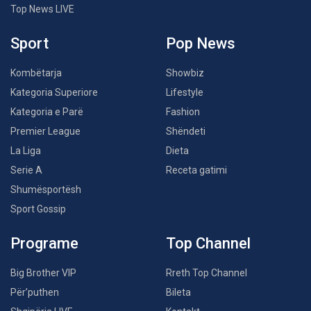
Top News LIVE
Sport
Pop News
Kombëtarja
Showbiz
Kategoria Superiore
Lifestyle
Kategoria e Parë
Fashion
Premier League
Shëndeti
La Liga
Dieta
Serie A
Receta gatimi
Shumësportësh
Sport Gossip
Programe
Top Channel
Big Brother VIP
Rreth Top Channel
Për’puthen
Bileta