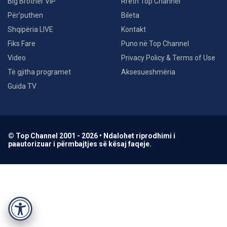
Big Brother VIP
Rreth Top Channel
Për’puthen
Bileta
Shqipëria LIVE
Kontakt
Fiks Fare
Puno në Top Channel
Video
Privacy Policy & Terms of Use
Të gjitha programet
Aksesueshmëria
Guida TV
© Top Channel 2001 - 2026 • Ndalohet riprodhimi i
paautorizuar i përmbajtjes së kësaj faqeje.
Accessibility