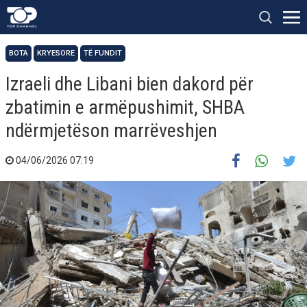
BOTA
KRYESORE
TË FUNDIT
Izraeli dhe Libani bien dakord për
zbatimin e armëpushimit, SHBA
ndërmjetëson marrëveshjen
04/06/2026 07:19