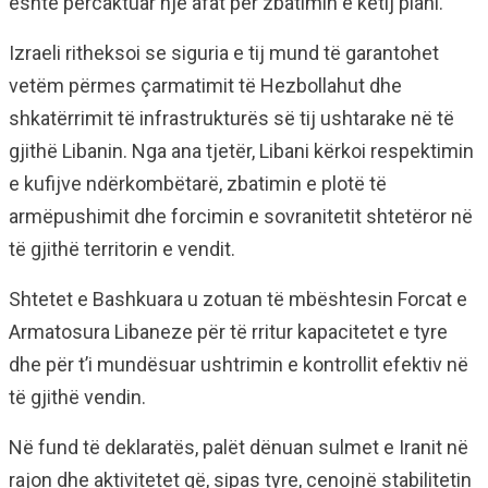
është përcaktuar një afat për zbatimin e këtij plani.
Izraeli ritheksoi se siguria e tij mund të garantohet
vetëm përmes çarmatimit të Hezbollahut dhe
shkatërrimit të infrastrukturës së tij ushtarake në të
gjithë Libanin. Nga ana tjetër, Libani kërkoi respektimin
e kufijve ndërkombëtarë, zbatimin e plotë të
armëpushimit dhe forcimin e sovranitetit shtetëror në
të gjithë territorin e vendit.
Shtetet e Bashkuara u zotuan të mbështesin Forcat e
Armatosura Libaneze për të rritur kapacitetet e tyre
dhe për t’i mundësuar ushtrimin e kontrollit efektiv në
të gjithë vendin.
Në fund të deklaratës, palët dënuan sulmet e Iranit në
rajon dhe aktivitetet që, sipas tyre, cenojnë stabilitetin