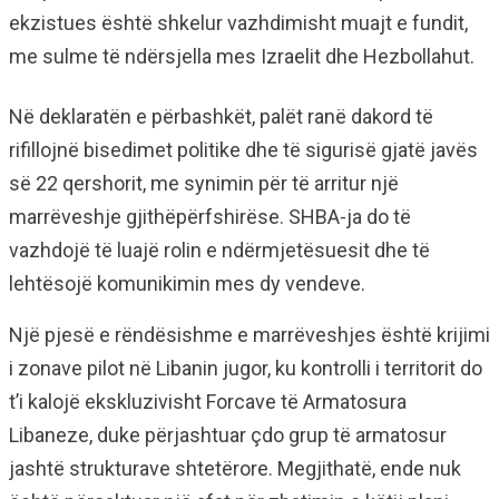
ekzistues është shkelur vazhdimisht muajt e fundit,
me sulme të ndërsjella mes Izraelit dhe Hezbollahut.
Në deklaratën e përbashkët, palët ranë dakord të
rifillojnë bisedimet politike dhe të sigurisë gjatë javës
së 22 qershorit, me synimin për të arritur një
marrëveshje gjithëpërfshirëse. SHBA-ja do të
vazhdojë të luajë rolin e ndërmjetësuesit dhe të
lehtësojë komunikimin mes dy vendeve.
Një pjesë e rëndësishme e marrëveshjes është krijimi
i zonave pilot në Libanin jugor, ku kontrolli i territorit do
t’i kalojë ekskluzivisht Forcave të Armatosura
Libaneze, duke përjashtuar çdo grup të armatosur
jashtë strukturave shtetërore. Megjithatë, ende nuk