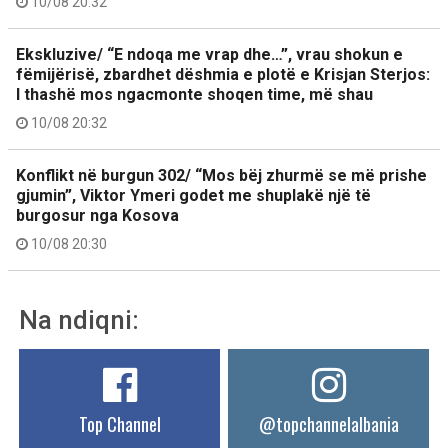
10/08 20:32
Ekskluzive/ “E ndoqa me vrap dhe…”, vrau shokun e
fëmijërisë, zbardhet dëshmia e plotë e Krisjan Sterjos:
I thashë mos ngacmonte shoqen time, më shau
10/08 20:32
Konflikt në burgun 302/ “Mos bëj zhurmë se më prishe
gjumin”, Viktor Ymeri godet me shuplakë një të
burgosur nga Kosova
10/08 20:30
Na ndiqni:
Top Channel
@topchannelalbania