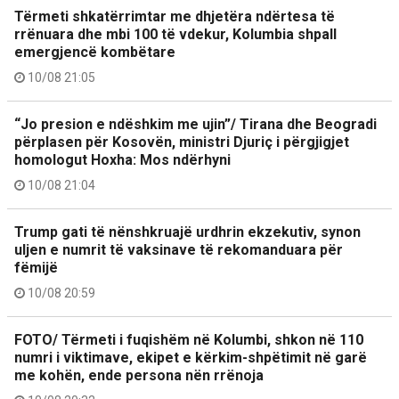
Tërmeti shkatërrimtar me dhjetëra ndërtesa të
rrënuara dhe mbi 100 të vdekur, Kolumbia shpall
emergjencë kombëtare
10/08 21:05
“Jo presion e ndëshkim me ujin”/ Tirana dhe Beogradi
përplasen për Kosovën, ministri Djuriç i përgjigjet
homologut Hoxha: Mos ndërhyni
10/08 21:04
Trump gati të nënshkruajë urdhrin ekzekutiv, synon
uljen e numrit të vaksinave të rekomanduara për
fëmijë
10/08 20:59
FOTO/ Tërmeti i fuqishëm në Kolumbi, shkon në 110
numri i viktimave, ekipet e kërkim-shpëtimit në garë
me kohën, ende persona nën rrënoja