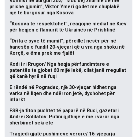
Konflikt në burgun 302/ “Mos bëj zhurmë se më
prishe gjumin”, Viktor Ymeri godet me shuplakë
një të burgosur nga Kosova
“Kosova të respektohet”, reagojnë mediat në Kiev
për heqjen e flamurit të Ukrainës në Prishtinë
“Drita e syve të mamit”, përcillet nesër për në
banesën e fundit 20-vjeçari që u vra nga shoku në
Korçë, e ëma prek me fjalët
Kodi i ri Rrugor/ Nga heqja përfundimtare e
patentës te gjobat 60 mijë lekë, cilat janë rregullat
që kanë hyrë në fuqi
E rëndë në Pogradec, një 30-vjeçar hidhet nga
varka në liqen dhe ndërron jetë, dyshohet për
infarkt
FSB-ja fiton pushtet të paparë në Rusi, gazetari
Andrei Soldatov: Putini gjithnjë e më i varur nga
shërbimet sekrete
Tragjedi gjatë pushimeve verore/ 16-vjeçarja