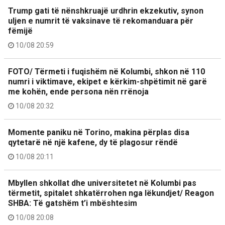
Trump gati të nënshkruajë urdhrin ekzekutiv, synon
uljen e numrit të vaksinave të rekomanduara për
fëmijë
10/08 20:59
FOTO/ Tërmeti i fuqishëm në Kolumbi, shkon në 110
numri i viktimave, ekipet e kërkim-shpëtimit në garë
me kohën, ende persona nën rrënoja
10/08 20:32
Momente paniku në Torino, makina përplas disa
qytetarë në një kafene, dy të plagosur rëndë
10/08 20:11
Mbyllen shkollat dhe universitetet në Kolumbi pas
tërmetit, spitalet shkatërrohen nga lëkundjet/ Reagon
SHBA: Të gatshëm t’i mbështesim
10/08 20:08