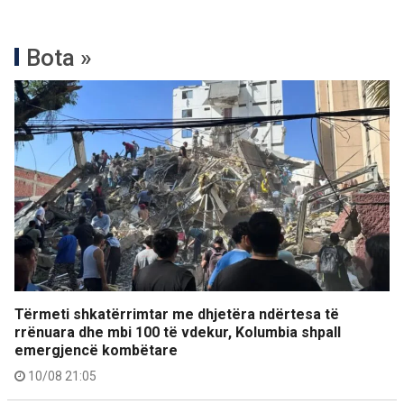
Bota »
Tërmeti shkatërrimtar me dhjetëra ndërtesa të
rrënuara dhe mbi 100 të vdekur, Kolumbia shpall
emergjencë kombëtare
10/08 21:05