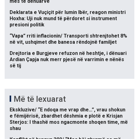
mes të dënuarve
Deklarata e Vuçiçit për lumin Ibër, reagon ministri
Hoxha: Uji nuk mund të përdoret si instrument
presioni politik
“Vapa” rriti inflacionin/ Transporti shtrenjtohet 8%
në vit, ushqimet dhe banesa rëndojnë familjet
Drejtoria e Burgjeve refuzon në heshtje, i dënuari
Ardian Çapja nuk merr pjesë në varrimin e nënës
së tij
Më të lexuarat
Ekskluzive/ “E ndoqa me vrap dhe…”, vrau shokun
e fëmijërisë, zbardhet dëshmia e plotë e Krisjan
Sterjos: I thashë mos ngacmonte shoqen time, më
shau