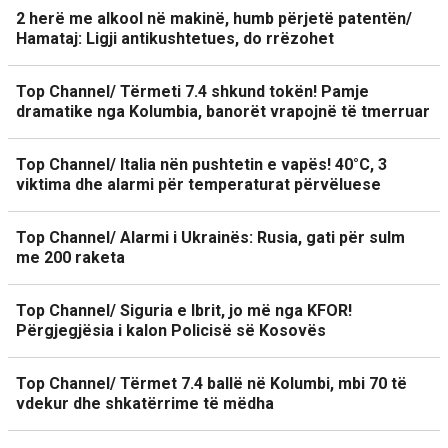
2 herë me alkool në makinë, humb përjetë patentën/
Hamataj: Ligji antikushtetues, do rrëzohet
Top Channel/ Tërmeti 7.4 shkund tokën! Pamje
dramatike nga Kolumbia, banorët vrapojnë të tmerruar
Top Channel/ Italia nën pushtetin e vapës! 40°C, 3
viktima dhe alarmi për temperaturat përvëluese
Top Channel/ Alarmi i Ukrainës: Rusia, gati për sulm
me 200 raketa
Top Channel/ Siguria e Ibrit, jo më nga KFOR!
Përgjegjësia i kalon Policisë së Kosovës
Top Channel/ Tërmet 7.4 ballë në Kolumbi, mbi 70 të
vdekur dhe shkatërrime të mëdha