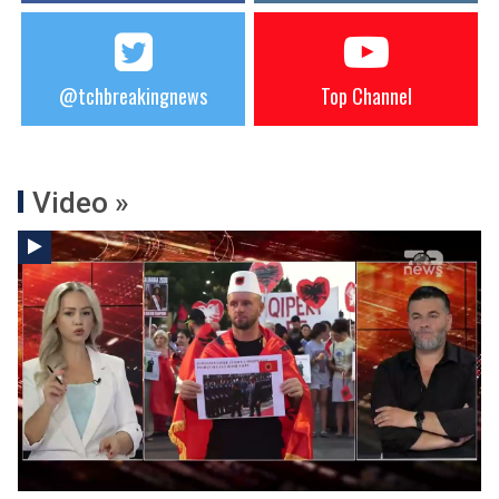
@tchbreakingnews
Top Channel
Video »