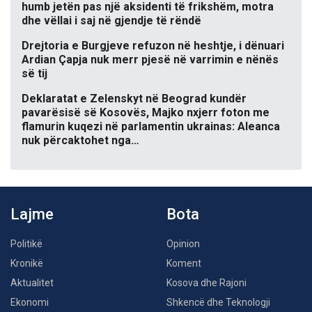
humb jetën pas një aksidenti të frikshëm, motra
dhe vëllai i saj në gjendje të rëndë
Drejtoria e Burgjeve refuzon në heshtje, i dënuari
Ardian Çapja nuk merr pjesë në varrimin e nënës
së tij
Deklaratat e Zelenskyt në Beograd kundër
pavarësisë së Kosovës, Majko nxjerr foton me
flamurin kuqezi në parlamentin ukrainas: Aleanca
nuk përcaktohet nga…
Lajme
Bota
Politikë
Opinion
Kronikë
Koment
Aktualitet
Kosova dhe Rajoni
Ekonomi
Shkencë dhe Teknologji