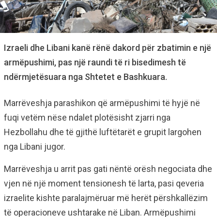
Izraeli dhe Libani kanë rënë dakord për zbatimin e një
armëpushimi, pas një raundi të ri bisedimesh të
ndërmjetësuara nga Shtetet e Bashkuara.
Marrëveshja parashikon që armëpushimi të hyjë në
fuqi vetëm nëse ndalet plotësisht zjarri nga
Hezbollahu dhe të gjithë luftëtarët e grupit largohen
nga Libani jugor.
Marrëveshja u arrit pas gati nëntë orësh negociata dhe
vjen në një moment tensionesh të larta, pasi qeveria
izraelite kishte paralajmëruar më herët përshkallëzim
të operacioneve ushtarake në Liban. Armëpushimi