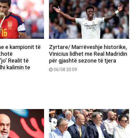
e e kampionit të
Zyrtare/ Marrëveshje historike,
 thotë
Vinicius lidhet me Real Madridin
jo’ Realit të
për gjashtë sezone të tjera
hi kalimin te
06/08 20:09