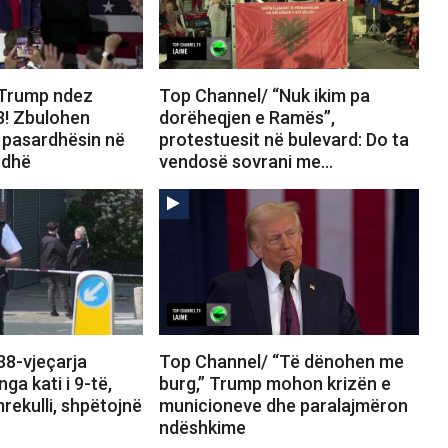
 Trump ndez
Top Channel/ “Nuk ikim pa
8! Zbulohen
dorëheqjen e Ramës”,
ër pasardhësin në
protestuesit në bulevard: Do ta
rdhë
vendosë sovrani me…
38-vjeçarja
Top Channel/ “Të dënohen me
ga kati i 9-të,
burg,” Trump mohon krizën e
rekulli, shpëtojnë
municioneve dhe paralajmëron
ndëshkime