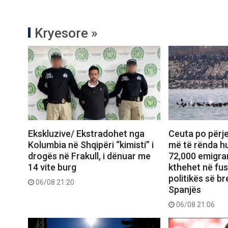
Kryesore »
Ekskluzive/ Ekstradohet nga
Ceuta po përje
Kolumbia në Shqipëri “kimisti” i
më të rënda hu
drogës në Frakull, i dënuar me
72,000 emigran
14 vite burg
kthehet në fu
politikës së b
06/08 21:20
Spanjës
06/08 21:06