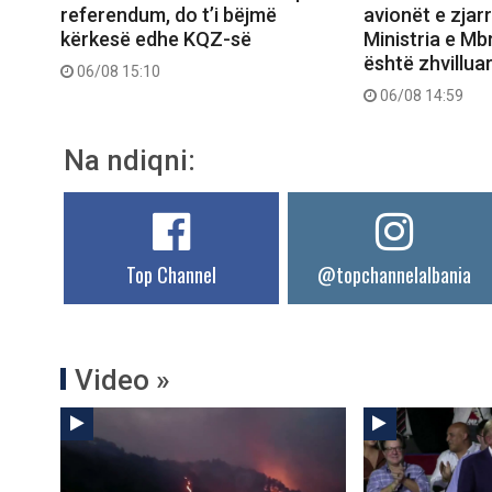
referendum, do t’i bëjmë
avionët e zjar
kërkesë edhe KQZ-së
Ministria e Mb
është zhvilluar 
06/08 15:10
06/08 14:59
Na ndiqni:
Top Channel
@topchannelalbania
Video »