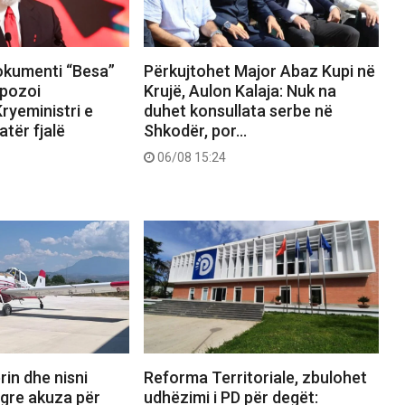
okumenti “Besa”
Përkujtohet Major Abaz Kupi në
pozoi
Krujë, Aulon Kalaja: Nuk na
ryeministri e
duhet konsullata serbe në
tër fjalë
Shkodër, por…
06/08 15:24
rin dhe nisni
Reforma Territoriale, zbulohet
ngre akuza për
udhëzimi i PD për degët: