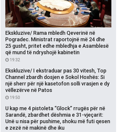
Ekskluzive/ Rama mbledh Qeverinë në
Pogradec. Ministrat raportojnë më 24 dhe
25 gusht, pritet edhe mbledhja e Asamblesë
që mund të ndryshojë kabinetin
19:32
Ekskluzive/ I ekstraduar pas 30 vitesh, Top
Channel zbardh dosjen e Sokol Hoxhës: Si
një sherr për një kasetofon solli vrasjen e dy
vëllezërve në Patos
19:50
U kap me 4 pistoleta “Glock” rrugës për në
Sarandë, zbardhet dëshmia e 31-vjeçarit:
Unë u nisa për pushime, shoku më futi qesen
e zezë në makinë dhe iku