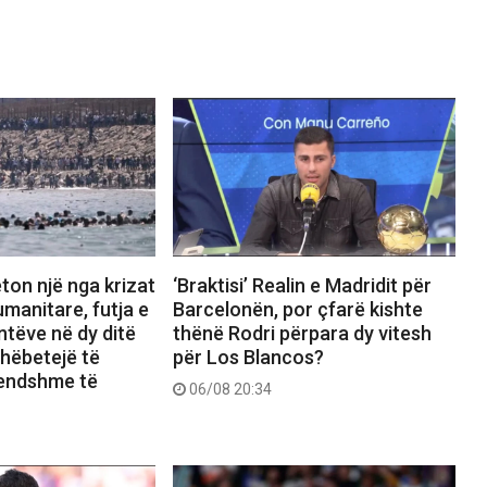
ton një nga krizat
‘Braktisi’ Realin e Madridit për
manitare, futja e
Barcelonën, por çfarë kishte
tëve në dy ditë
thënë Rodri përpara dy vitesh
shëbetejë të
për Los Blancos?
rendshme të
06/08 20:34