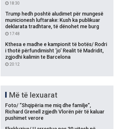
18:30
Trump hedh poshtë aludimet për mungesë
municionesh luftarake: Kush ka publikuar
deklarata tradhtare, të dënohet me burg
17:48
Kthesa e madhe e kampionit të botës/ Rodri
i thotë përfundimisht ‘jo’ Realit të Madridit,
zgjodhi kalimin te Barcelona
20:12
Më të lexuarat
Foto/ “Shqipëria me miq dhe familje”,
Richard Grenell zgjedh Vlorën për të kaluar
pushimet verore
Ekskluzive/ U arrestua pas 30 vitesh në