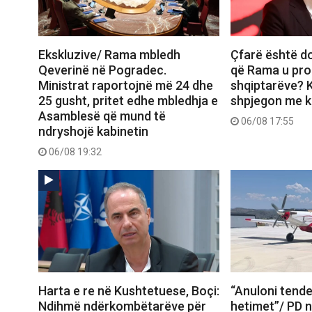
Ekskluzive/ Rama mbledh
Çfarë është d
Qeverinë në Pogradec.
që Rama u pro
Ministrat raportojnë më 24 dhe
shqiptarëve? K
25 gusht, pritet edhe mbledhja e
shpjegon me ka
Asamblesë që mund të
06/08 17:55
ndryshojë kabinetin
06/08 19:32
Harta e re në Kushtetuese, Boçi:
“Anuloni tende
Ndihmë ndërkombëtarëve për
hetimet”/ PD 