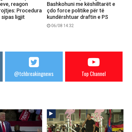
reve, reagon
Bashkohuni me këshilltarët e
rojtjes: Procedura
çdo force politike për të
sipas ligjit
kundërshtuar draftin e PS
06/08 14:32
@tchbreakingnews
Top Channel