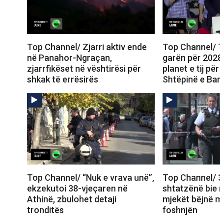
Top Channel/ Zjarri aktiv ende
Top Channel/
në Panahor-Ngraçan,
garën për 202
zjarrfikëset në vështirësi për
planet e tij p
shkak të errësirës
Shtëpinë e Ba
Top Channel/ “Nuk e vrava unë”,
Top Channel/ 
ekzekutoi 38-vjeçaren në
shtatzënë bie n
Athinë, zbulohet detaji
mjekët bëjnë m
tronditës
foshnjën