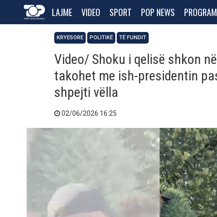
LAJME
VIDEO
SPORT
POP NEWS
PROGRAM
KRYESORE
POLITIKË
TË FUNDIT
Video/ Shoku i qelisë shkon në 
takohet me ish-presidentin pa
shpejti vëlla
02/06/2026 16:25