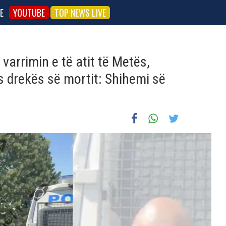
E
YOUTUBE
TOP NEWS LIVE
varrimin e të atit të Metës,
s drekës së mortit: Shihemi së