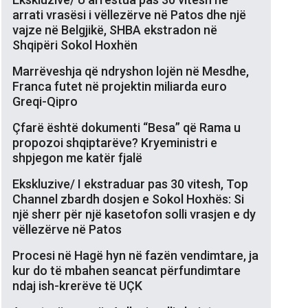
arrati vrasësi i vëllezërve në Patos dhe një
vajze në Belgjikë, SHBA ekstradon në
Shqipëri Sokol Hoxhën
Marrëveshja që ndryshon lojën në Mesdhe,
Franca futet në projektin miliarda euro
Greqi-Qipro
Çfarë është dokumenti “Besa” që Rama u
propozoi shqiptarëve? Kryeministri e
shpjegon me katër fjalë
Ekskluzive/ I ekstraduar pas 30 vitesh, Top
Channel zbardh dosjen e Sokol Hoxhës: Si
një sherr për një kasetofon solli vrasjen e dy
vëllezërve në Patos
Procesi në Hagë hyn në fazën vendimtare, ja
kur do të mbahen seancat përfundimtare
ndaj ish-krerëve të UÇK