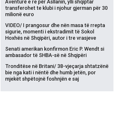
Aventurë e re për Asllanin, ylli shqiptar
transferohet te klubi i njohur gjerman për 30
milionë euro
VIDEO/ I prangosur dhe nën masa të rrepta
sigurie, momenti i ekstradimit të Sokol
Hoxhës në Shqipëri, autor i tre vrasjeve
Senati amerikan konfirmon Eric P. Wendt si
ambasador të SHBA-së në Shqipëri
Tronditëse në Britani/ 38-vjeçarja shtatzënë
bie nga kati i nëntë dhe humb jetën, por
mjekët shpëtojnë foshnjën e saj