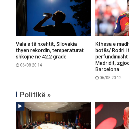
Vala e të nxehtit, Sllovakia
Kthesa e madh
thyen rekordin, temperaturat
botës/ Rodri i
shkojnë në 42.2 gradë
përfundimisht ‘
Madridit, zgjod
06/08 20:14
Barcelona
06/08 20:12
Politikë »