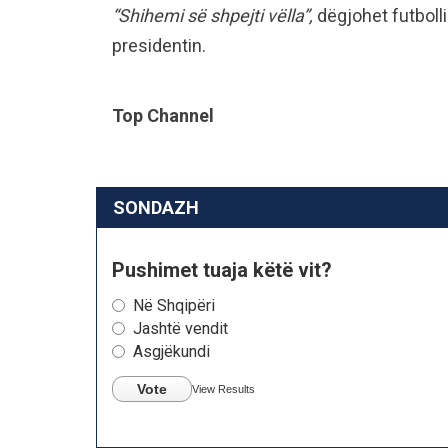
“Shihemi së shpejti vëlla”,
dëgjohet futboll
presidentin.
Top Channel
SONDAZH
Pushimet tuaja këtë vit?
Në Shqipëri
Jashtë vendit
Asgjëkundi
Vote
View Results