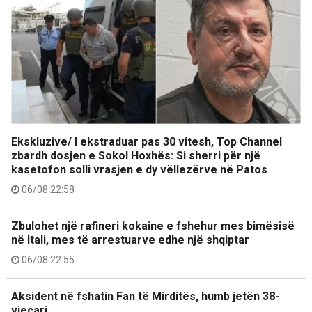
Ekskluzive/ I ekstraduar pas 30 vitesh, Top Channel
zbardh dosjen e Sokol Hoxhës: Si sherri për një
kasetofon solli vrasjen e dy vëllezërve në Patos
06/08 22:58
Zbulohet një rafineri kokaine e fshehur mes bimësisë
në Itali, mes të arrestuarve edhe një shqiptar
06/08 22:55
Aksident në fshatin Fan të Mirditës, humb jetën 38-
vjeçari