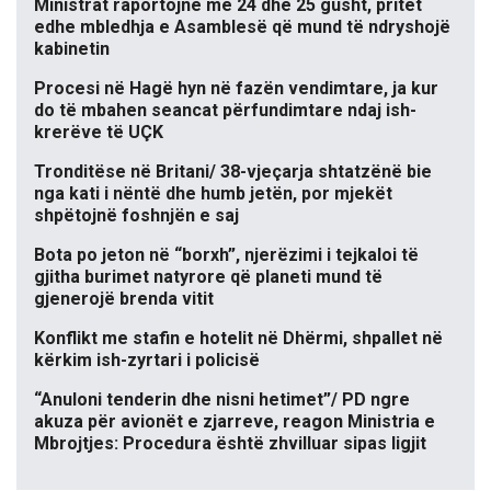
Ministrat raportojnë më 24 dhe 25 gusht, pritet
edhe mbledhja e Asamblesë që mund të ndryshojë
kabinetin
Procesi në Hagë hyn në fazën vendimtare, ja kur
do të mbahen seancat përfundimtare ndaj ish-
krerëve të UÇK
Tronditëse në Britani/ 38-vjeçarja shtatzënë bie
nga kati i nëntë dhe humb jetën, por mjekët
shpëtojnë foshnjën e saj
Bota po jeton në “borxh”, njerëzimi i tejkaloi të
gjitha burimet natyrore që planeti mund të
gjenerojë brenda vitit
Konflikt me stafin e hotelit në Dhërmi, shpallet në
kërkim ish-zyrtari i policisë
“Anuloni tenderin dhe nisni hetimet”/ PD ngre
akuza për avionët e zjarreve, reagon Ministria e
Mbrojtjes: Procedura është zhvilluar sipas ligjit