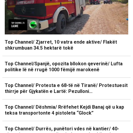
Top Channel/ Zjarret, 10 vatra ende aktive/ Flakët
shkrumbuan 34.5 hektarë tokë
Top Channel/Spanjë, opozita bllokon qeverinë/ Lufta
politike lë në rrugë 1000 fëmijë marokenë
Top Channel/ Protesta e 68-të në Tiranë/ Protestuesit
thirrje për Gjykatën e Lartë: Pezulloni…
Top Channel/ Dëshmia/ Rrëfehet Kejdi Banaj që u kap
teksa transportonte 4 pistoleta “Glock”
Top Channel/ Durrës, punëtori vdes në kantier/ 40-