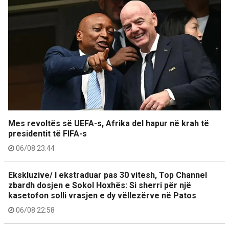
Mes revoltës së UEFA-s, Afrika del hapur në krah të
presidentit të FIFA-s
06/08 23:44
Ekskluzive/ I ekstraduar pas 30 vitesh, Top Channel
zbardh dosjen e Sokol Hoxhës: Si sherri për një
kasetofon solli vrasjen e dy vëllezërve në Patos
06/08 22:58