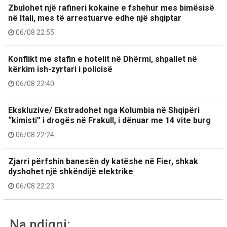
Zbulohet një rafineri kokaine e fshehur mes bimësisë
në Itali, mes të arrestuarve edhe një shqiptar
06/08 22:55
Konflikt me stafin e hotelit në Dhërmi, shpallet në
kërkim ish-zyrtari i policisë
06/08 22:40
Ekskluzive/ Ekstradohet nga Kolumbia në Shqipëri
“kimisti” i drogës në Frakull, i dënuar me 14 vite burg
06/08 22:24
Zjarri përfshin banesën dy katëshe në Fier, shkak
dyshohet një shkëndijë elektrike
06/08 22:23
Na ndiqni: