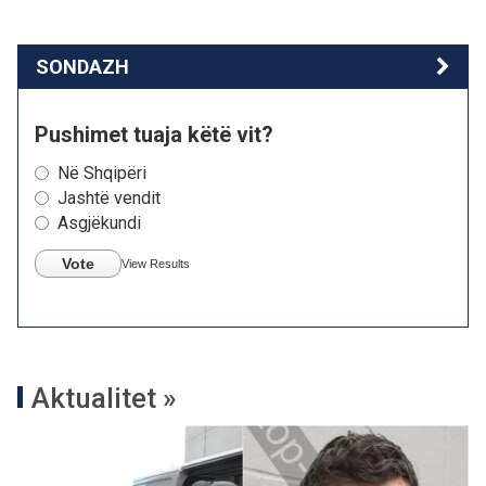
SONDAZH
Pushimet tuaja këtë vit?
Në Shqipëri
Jashtë vendit
Asgjëkundi
Vote
View Results
Aktualitet »