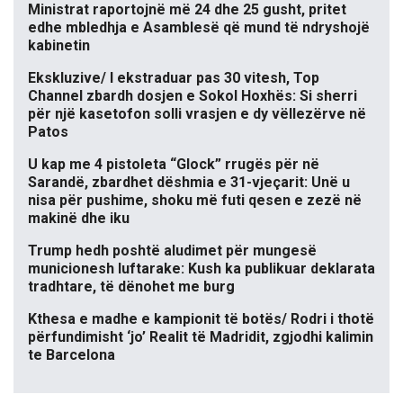
Ministrat raportojnë më 24 dhe 25 gusht, pritet
edhe mbledhja e Asamblesë që mund të ndryshojë
kabinetin
Ekskluzive/ I ekstraduar pas 30 vitesh, Top
Channel zbardh dosjen e Sokol Hoxhës: Si sherri
për një kasetofon solli vrasjen e dy vëllezërve në
Patos
U kap me 4 pistoleta “Glock” rrugës për në
Sarandë, zbardhet dëshmia e 31-vjeçarit: Unë u
nisa për pushime, shoku më futi qesen e zezë në
makinë dhe iku
Trump hedh poshtë aludimet për mungesë
municionesh luftarake: Kush ka publikuar deklarata
tradhtare, të dënohet me burg
Kthesa e madhe e kampionit të botës/ Rodri i thotë
përfundimisht ‘jo’ Realit të Madridit, zgjodhi kalimin
te Barcelona