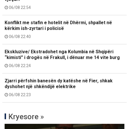
06/08 22:54
Konflikt me stafin e hotelit në Dhërmi, shpallet në
kërkim ish-zyrtari i policisë
06/08 22:40
Ekskluzive/ Ekstradohet nga Kolumbia në Shqipëri
“kimisti” i drogës në Frakull, i dënuar me 14 vite burg
06/08 22:24
Zjarri përfshin banesën dy katëshe në Fier, shkak
dyshohet një shkëndijë elektrike
06/08 22:23
Kryesore »