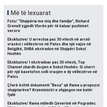
Më të lexuarat
Foto/ “Shqipëria me miq dhe familje”, Richard
Grenell zgjedh Vlorën për të kaluar pushimet
verore
Ekskluzive/ U arrestua pas 30 vitesh në arrati
vrasësi i vëllezërve në Patos dhe një vajze në
Belgjikë, SHBA ekstradon në Shqipëri Sokol
Hoxhën
Ekskluzive/ I ekstraduar pas 30 vitesh, Top
Channel zbardh dosjen e Sokol Hoxhës: Si sherri
për një kasetofon solli vrasjen e dy vëllezërve në
Patos
Çfarë është dokumenti “Besa” që Rama u propozoi
shqiptarëve? Kryeministri e shpjegon me katër
fjalë
Ekskluzive/ Rama mbledh Qeverinë në Pogradec.