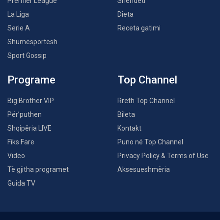
Premier League
Shëndeti
La Liga
Dieta
Serie A
Receta gatimi
Shumësportësh
Sport Gossip
Programe
Top Channel
Big Brother VIP
Rreth Top Channel
Për’puthen
Bileta
Shqipëria LIVE
Kontakt
Fiks Fare
Puno në Top Channel
Video
Privacy Policy & Terms of Use
Të gjitha programet
Aksesueshmëria
Guida TV