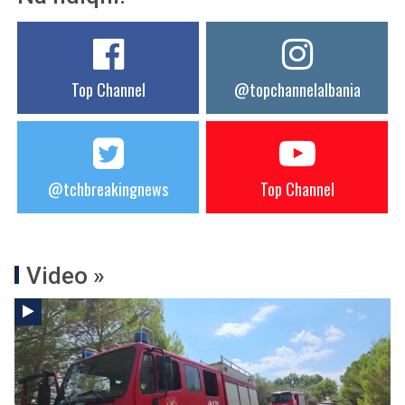
Top Channel
@topchannelalbania
@tchbreakingnews
Top Channel
Video »