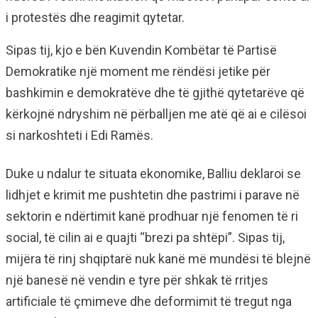
i protestës dhe reagimit qytetar.
Sipas tij, kjo e bën Kuvendin Kombëtar të Partisë
Demokratike një moment me rëndësi jetike për
bashkimin e demokratëve dhe të gjithë qytetarëve që
kërkojnë ndryshim në përballjen me atë që ai e cilësoi
si narkoshteti i Edi Ramës.
Duke u ndalur te situata ekonomike, Balliu deklaroi se
lidhjet e krimit me pushtetin dhe pastrimi i parave në
sektorin e ndërtimit kanë prodhuar një fenomen të ri
social, të cilin ai e quajti “brezi pa shtëpi”. Sipas tij,
mijëra të rinj shqiptarë nuk kanë më mundësi të blejnë
një banesë në vendin e tyre për shkak të rritjes
artificiale të çmimeve dhe deformimit të tregut nga