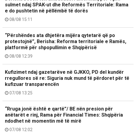
sulmet ndaj SPAK-ut dhe Reformës Territoriale: Rama
e do pushtetin në pëllëmbë të dorës
08/08 15:11
“Përshëndes ata dhjetëra mijëra qytetarë që po
protestojnë”, Berisha: Reforma territoriale e Ramës,
platformë për shpopullimin e Shqipërisë
08/08 12:39
Kufizimet ndaj gazetarëve në GJKKO, PD del kundër
rregullores së re: Siguria nuk mund të përdoret për të
kufizuar transparencën
07/08 13:25
“Rruga jonë është e qartë”/ BE nën presion për
anëtarët e rinj, Rama për Financial Times: Shqipëria
ndodhet në momentin më të mirë
07/08 12:02