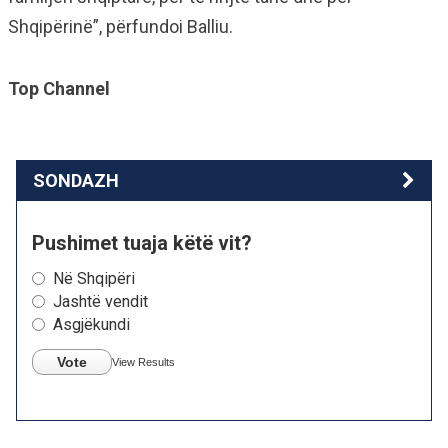
Shqipërinë”, përfundoi Balliu.
Top Channel
SONDAZH
Pushimet tuaja këtë vit?
Në Shqipëri
Jashtë vendit
Asgjëkundi
Vote
View Results