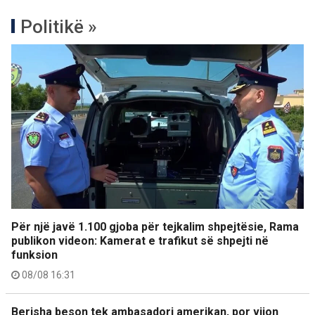
Politikë »
Për një javë 1.100 gjoba për tejkalim shpejtësie, Rama
publikon videon: Kamerat e trafikut së shpejti në
funksion
08/08 16:31
Berisha beson tek ambasadori amerikan, por vijon