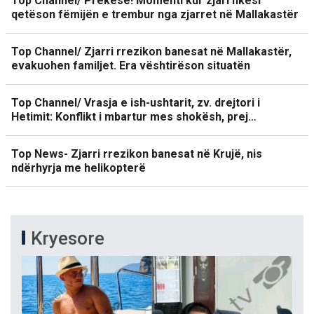
Top Channel/ Prekëse! Momenti kur zjarrfikësi
qetëson fëmijën e trembur nga zjarret në Mallakastër
Top Channel/ Zjarri rrezikon banesat në Mallakastër,
evakuohen familjet. Era vështirëson situatën
Top Channel/ Vrasja e ish-ushtarit, zv. drejtori i
Hetimit: Konflikt i mbartur mes shokësh, prej…
Top News- Zjarri rrezikon banesat në Krujë, nis
ndërhyrja me helikopterë
Kryesore