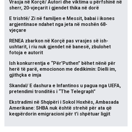
Vrasja në Korçë/ Autori dhe viktima u përfshinë në
sherr, 20-vjeçarit i gjendet thika në dorë
E trishtë/ Zi në familjen e Messit, babai i ikones
argjentinase ndahet nga jeta në moshën 68-
vjeçare
RENEA zbarkon në Korçë pas vrasjes së ish-
ushtarit, i riu nuk gjendet në banesë, zbulohet
fotoja e autorit
Ish konkurrentja e “Për’Puthen” bëhet nënë për
herë të parë, emocionon me dedikimin: Dielli im,
gjithçka e imja
Skandal/ E dashura e Infantinos u pagua nga UEFA,
pretendimi tronditës i “The Telegraph”
Ekstradimi në Shqipëri i Sokol Hoxhës, Ambasada
Amerikane: SHBA nuk është strehë për ata që
keqpërdorin emigracioni për t’i shpëtuar ligjit