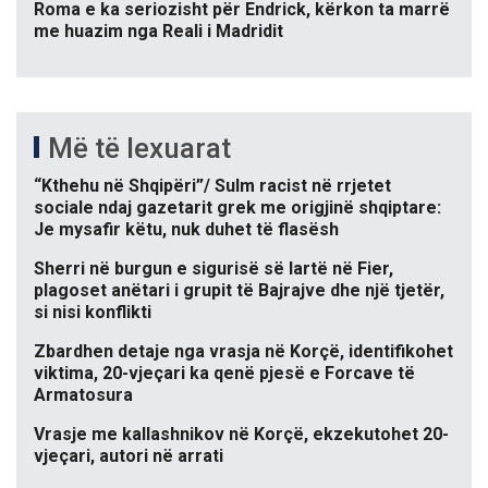
Roma e ka seriozisht për Endrick, kërkon ta marrë
me huazim nga Reali i Madridit
Më të lexuarat
“Kthehu në Shqipëri”/ Sulm racist në rrjetet
sociale ndaj gazetarit grek me origjinë shqiptare:
Je mysafir këtu, nuk duhet të flasësh
Sherri në burgun e sigurisë së lartë në Fier,
plagoset anëtari i grupit të Bajrajve dhe një tjetër,
si nisi konflikti
Zbardhen detaje nga vrasja në Korçë, identifikohet
viktima, 20-vjeçari ka qenë pjesë e Forcave të
Armatosura
Vrasje me kallashnikov në Korçë, ekzekutohet 20-
vjeçari, autori në arrati