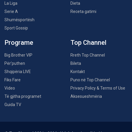
La Liga
Dieta
Serie A
Receta gatimi
Shumësportësh
Sport Gossip
Programe
Top Channel
Big Brother VIP
Rreth Top Channel
Për’puthen
Bileta
Shqipëria LIVE
Kontakt
Fiks Fare
Puno në Top Channel
Video
Privacy Policy & Terms of Use
Të gjitha programet
Aksesueshmëria
Guida TV