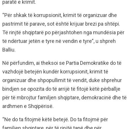
paratë e krimit.
“Për shkak të korrupsionit, krimit të organizuar dhe
pastrimit të parave, sot është krijuar brezi pa shtëpi.
Të rinjtë shqiptarë po përjashtohen nga mundësia për
të ndërtuar jetën e tyre në vendin e tyre”, u shpreh
Balliu.
Në përfundim, ai theksoi se Partia Demokratike do të
vazhdojë betejën kundër korrupsionit, krimit të
organizuar dhe shpopullimit të vendit, duke shprehur
bindjen se opozita do të arrijë të fitojë këtë përballje
për të mbrojtur familjen shqiptare, demokracinë dhe të
ardhmen e Shqipërisë.
“Ne do ta fitojmë këtë betejë. Do ta fitojmë për
familjen shqiptare, për të rinjtë tanë dhe për