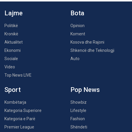
Lajme
Bota
Politikë
Opinion
Kronikë
Koment
Aktualitet
Kosova dhe Rajoni
Ekonomi
Shkencë dhe Teknologji
Sociale
Auto
Video
Top News LIVE
Sport
Pop News
Kombëtarja
Showbiz
Kategoria Superiore
Lifestyle
Kategoria e Parë
Fashion
Premier League
Shëndeti