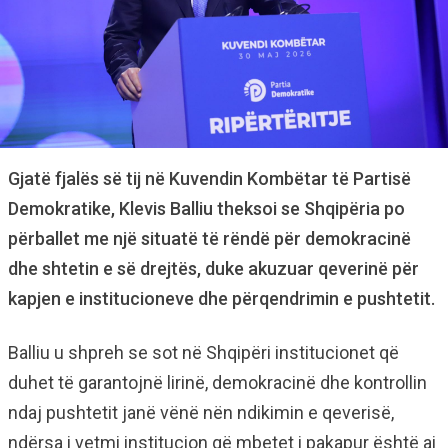
Gjatë fjalës së tij në Kuvendin Kombëtar të Partisë
Demokratike, Klevis Balliu theksoi se Shqipëria po
përballet me një situatë të rëndë për demokracinë
dhe shtetin e së drejtës, duke akuzuar qeverinë për
kapjen e institucioneve dhe përqendrimin e pushtetit.
Balliu u shpreh se sot në Shqipëri institucionet që
duhet të garantojnë lirinë, demokracinë dhe kontrollin
ndaj pushtetit janë vënë nën ndikimin e qeverisë,
ndërsa i vetmi institucion që mbetet i pakapur është ai