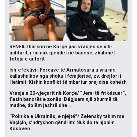
RENEA zbarkon në Korçë pas vrasjes së ish-
ushtarit, i riu nuk gjendet në banesë, zbulohet
fotoja e autorit
Ish-efektivi i Forcave të Armatosura u vra me
kallashnikov nga shoku i fëmijërisë, zv. drejtori i
Hetimit: Kishin konflikt të mbartur prej disa kohësh
Vrasja e 20-vjeçarit në Korçë/ “Jemi të frikësuar”,
flasin banorët e zonës: Dëgjuam një zhurmë të
madhe, dolëm jashtë dhe…
“Politika e Ukrainës, e njëjtë”/ Zelensky takim me
Vuçiçin, s’ndryshon qëndrim: Nuk do ta njohim
Kosovën