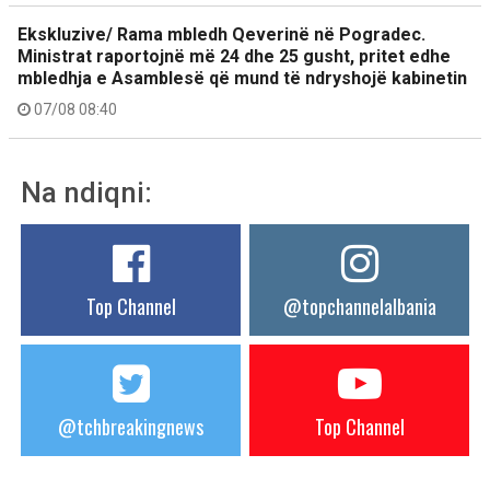
Ekskluzive/ Rama mbledh Qeverinë në Pogradec.
Ministrat raportojnë më 24 dhe 25 gusht, pritet edhe
mbledhja e Asamblesë që mund të ndryshojë kabinetin
07/08 08:40
Na ndiqni:
Top Channel
@topchannelalbania
@tchbreakingnews
Top Channel