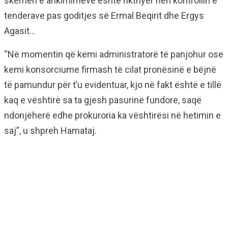
skemën e ankimimeve është rikthyer nën kontrollin e
tenderave pas goditjes së Ermal Beqirit dhe Ergys
Agasit…
“Në momentin që kemi administratorë të panjohur ose
kemi konsorciume firmash të cilat pronësinë e bëjnë
të pamundur për t’u evidentuar, kjo në fakt është e tillë
kaq e vështirë sa ta gjesh pasurinë fundore, saqë
ndonjëherë edhe prokuroria ka vështirësi në hetimin e
saj”, u shpreh Hamataj.