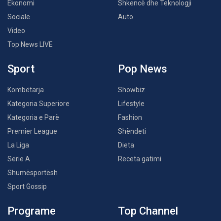
Ekonomi
Shkencë dhe Teknologji
Sociale
Auto
Video
Top News LIVE
Sport
Pop News
Kombëtarja
Showbiz
Kategoria Superiore
Lifestyle
Kategoria e Parë
Fashion
Premier League
Shëndeti
La Liga
Dieta
Serie A
Receta gatimi
Shumësportësh
Sport Gossip
Programe
Top Channel