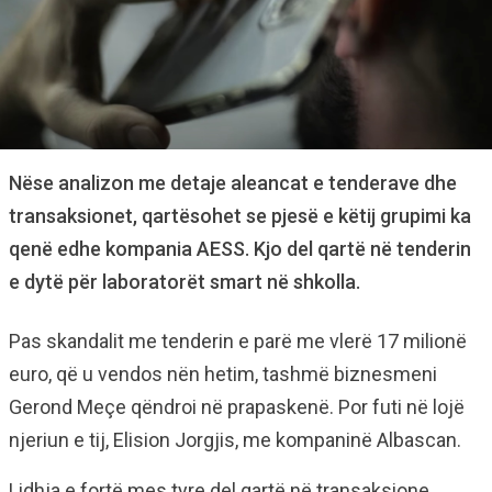
Nëse analizon me detaje aleancat e tenderave dhe
transaksionet, qartësohet se pjesë e këtij grupimi ka
qenë edhe kompania AESS. Kjo del qartë në tenderin
e dytë për laboratorët smart në shkolla.
Pas skandalit me tenderin e parë me vlerë 17 milionë
euro, që u vendos nën hetim, tashmë biznesmeni
Gerond Meçe qëndroi në prapaskenë. Por futi në lojë
njeriun e tij, Elision Jorgjis, me kompaninë Albascan.
Lidhja e fortë mes tyre del qartë në transaksione.