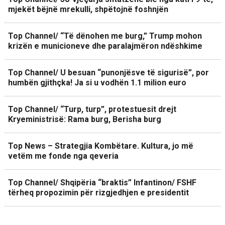
mjekët bëjnë mrekulli, shpëtojnë foshnjën
Top Channel/ “Të dënohen me burg,” Trump mohon
krizën e municioneve dhe paralajmëron ndëshkime
Top Channel/ U besuan “punonjësve të sigurisë”, por
humbën gjithçka! Ja si u vodhën 1.1 milion euro
Top Channel/ “Turp, turp”, protestuesit drejt
Kryeministrisë: Rama burg, Berisha burg
Top News – Strategjia Kombëtare. Kultura, jo më
vetëm me fonde nga qeveria
Top Channel/ Shqipëria “braktis” Infantinon/ FSHF
tërheq propozimin për rizgjedhjen e presidentit