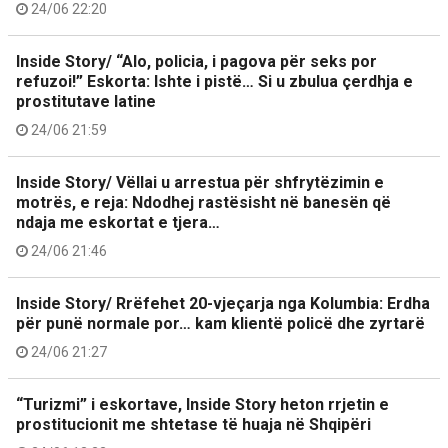
24/06 22:20
Inside Story/ “Alo, policia, i pagova për seks por
refuzoi!” Eskorta: Ishte i pistë… Si u zbulua çerdhja e
prostitutave latine
24/06 21:59
Inside Story/ Vëllai u arrestua për shfrytëzimin e
motrës, e reja: Ndodhej rastësisht në banesën që
ndaja me eskortat e tjera…
24/06 21:46
Inside Story/ Rrëfehet 20-vjeçarja nga Kolumbia: Erdha
për punë normale por… kam klientë policë dhe zyrtarë
24/06 21:27
“Turizmi” i eskortave, Inside Story heton rrjetin e
prostitucionit me shtetase të huaja në Shqipëri