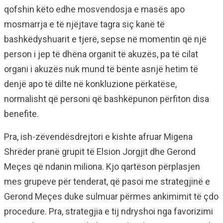
qofshin këto edhe mosvendosja e masës apo
mosmarrja e të njëjtave tagra siç kanë të
bashkëdyshuarit e tjerë, sepse në momentin që një
person i jep të dhëna organit të akuzës, pa të cilat
organi i akuzës nuk mund të bënte asnjë hetim të
denjë apo të dilte në konkluzione përkatëse,
normalisht që personi që bashkëpunon përfiton disa
benefite.
Pra, ish-zëvendësdrejtori e kishte afruar Migena
Shrëder pranë grupit të Elsion Jorgjit dhe Gerond
Meçes që ndanin miliona. Kjo qartëson përplasjen
mes grupeve për tenderat, që pasoi me strategjinë e
Gerond Meçes duke sulmuar përmes ankimimit të çdo
procedure. Pra, strategjia e tij ndryshoi nga favorizimi