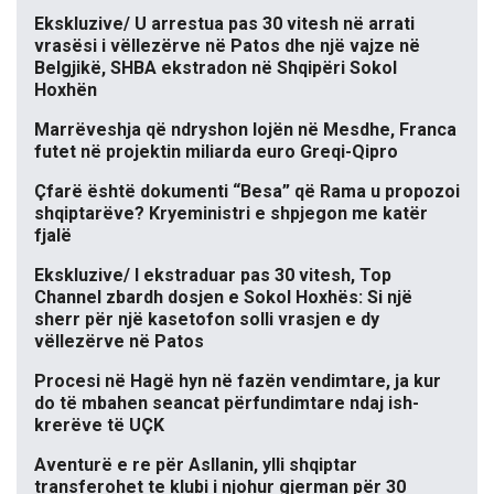
Ekskluzive/ U arrestua pas 30 vitesh në arrati
vrasësi i vëllezërve në Patos dhe një vajze në
Belgjikë, SHBA ekstradon në Shqipëri Sokol
Hoxhën
Marrëveshja që ndryshon lojën në Mesdhe, Franca
futet në projektin miliarda euro Greqi-Qipro
Çfarë është dokumenti “Besa” që Rama u propozoi
shqiptarëve? Kryeministri e shpjegon me katër
fjalë
Ekskluzive/ I ekstraduar pas 30 vitesh, Top
Channel zbardh dosjen e Sokol Hoxhës: Si një
sherr për një kasetofon solli vrasjen e dy
vëllezërve në Patos
Procesi në Hagë hyn në fazën vendimtare, ja kur
do të mbahen seancat përfundimtare ndaj ish-
krerëve të UÇK
Aventurë e re për Asllanin, ylli shqiptar
transferohet te klubi i njohur gjerman për 30