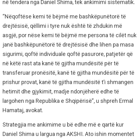
në tendera nga Daniel Shima, tek ankimimi sistematik.
“Nëqoftëse kemi të bëjmë me bashkëpunëtorë të
drejtësisë, qëllimi i tyre nuk është të zhdukin më
asgjë, por nëse kemi të bëjmë me persona të cilët nuk
janë bashkëpunëtorë të drejtësisë dhe lihen pa masa
sigurimi, qoftë individuale qoftë pasurore, patjetër që
në këtë rast ata kanë të gjitha mundësitë për të
transferuar pronësitë, kanë të gjitha mundësitë për të
prishur provat, kanë të gjitha mundësitë t’i shmangen
hetimit dhe gjykimit, madje ndonjëherë edhe të
largohen nga Republika e Shqipërisë”, u shpreh Ermal
Hamataj, avokat.
Strategjia me ankimime u bë edhe më e qartë kur
Daniel Shima u largua nga AKSHI. Ato ishin momentet