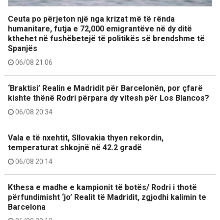
Ceuta po përjeton një nga krizat më të rënda
humanitare, futja e 72,000 emigrantëve në dy ditë
kthehet në fushëbetejë të politikës së brendshme të
Spanjës
06/08 21:06
‘Braktisi’ Realin e Madridit për Barcelonën, por çfarë
kishte thënë Rodri përpara dy vitesh për Los Blancos?
06/08 20:34
Vala e të nxehtit, Sllovakia thyen rekordin,
temperaturat shkojnë në 42.2 gradë
06/08 20:14
Kthesa e madhe e kampionit të botës/ Rodri i thotë
përfundimisht ‘jo’ Realit të Madridit, zgjodhi kalimin te
Barcelona