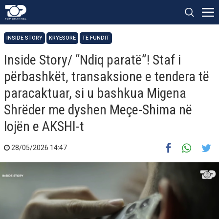
INSIDE STORY
KRYESORE
TË FUNDIT
Inside Story/ “Ndiq paratë”! Staf i
përbashkët, transaksione e tendera të
paracaktuar, si u bashkua Migena
Shrëder me dyshen Meçe-Shima në
lojën e AKSHI-t
28/05/2026 14:47