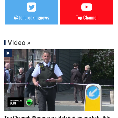
@tchbreakingnews
Top Channel
Video »
Top Channel/ 38-vjeçarja shtatzënë bie nga kati i 9-të,