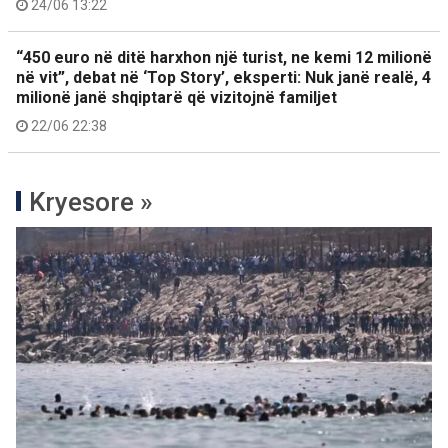
24/06 13:22
“450 euro në ditë harxhon një turist, ne kemi 12 milionë
në vit”, debat në ‘Top Story’, eksperti: Nuk janë realë, 4
milionë janë shqiptarë që vizitojnë familjet
22/06 22:38
Kryesore »