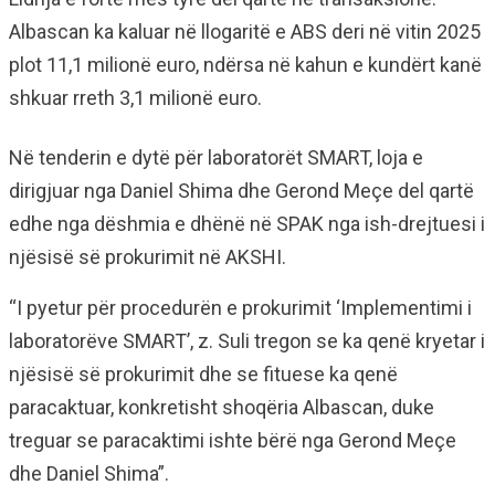
Albascan ka kaluar në llogaritë e ABS deri në vitin 2025
plot 11,1 milionë euro, ndërsa në kahun e kundërt kanë
shkuar rreth 3,1 milionë euro.
Në tenderin e dytë për laboratorët SMART, loja e
dirigjuar nga Daniel Shima dhe Gerond Meçe del qartë
edhe nga dëshmia e dhënë në SPAK nga ish-drejtuesi i
njësisë së prokurimit në AKSHI.
“I pyetur për procedurën e prokurimit ‘Implementimi i
laboratorëve SMART’, z. Suli tregon se ka qenë kryetar i
njësisë së prokurimit dhe se fituese ka qenë
paracaktuar, konkretisht shoqëria Albascan, duke
treguar se paracaktimi ishte bërë nga Gerond Meçe
dhe Daniel Shima”.