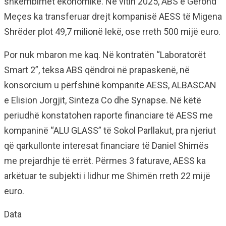
shkëmbimet ekonomike. Në vitin 2025, ABS e Gerond
Meçes ka transferuar drejt kompanisë AESS të Migena
Shrëder plot 49,7 milionë lekë, ose rreth 500 mijë euro.
Por nuk mbaron me kaq. Në kontratën “Laboratorët
Smart 2”, teksa ABS qëndroi në prapaskenë, në
konsorcium u përfshinë kompanitë AESS, ALBASCAN
e Elision Jorgjit, Sinteza Co dhe Synapse. Në këtë
periudhë konstatohen raporte financiare të AESS me
kompaninë “ALU GLASS” të Sokol Parllakut, pra njeriut
që qarkullonte interesat financiare të Daniel Shimës
me prejardhje të errët. Përmes 3 faturave, AESS ka
arkëtuar te subjekti i lidhur me Shimën rreth 22 mijë
euro.
Data