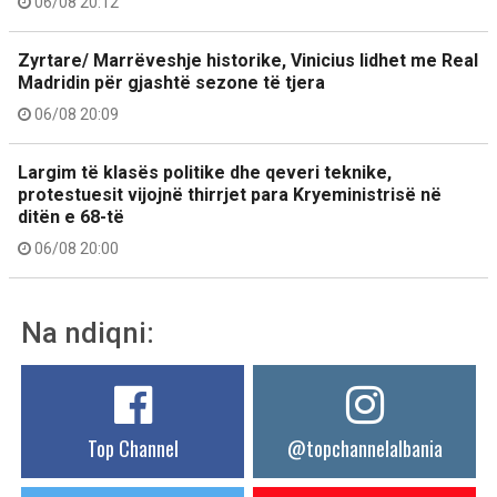
06/08 20:12
Zyrtare/ Marrëveshje historike, Vinicius lidhet me Real
Madridin për gjashtë sezone të tjera
06/08 20:09
Largim të klasës politike dhe qeveri teknike,
protestuesit vijojnë thirrjet para Kryeministrisë në
ditën e 68-të
06/08 20:00
Na ndiqni:
Top Channel
@topchannelalbania