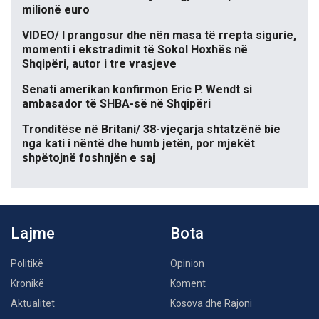
milionë euro
VIDEO/ I prangosur dhe nën masa të rrepta sigurie,
momenti i ekstradimit të Sokol Hoxhës në
Shqipëri, autor i tre vrasjeve
Senati amerikan konfirmon Eric P. Wendt si
ambasador të SHBA-së në Shqipëri
Tronditëse në Britani/ 38-vjeçarja shtatzënë bie
nga kati i nëntë dhe humb jetën, por mjekët
shpëtojnë foshnjën e saj
Lajme
Bota
Politikë
Opinion
Kronikë
Koment
Aktualitet
Kosova dhe Rajoni