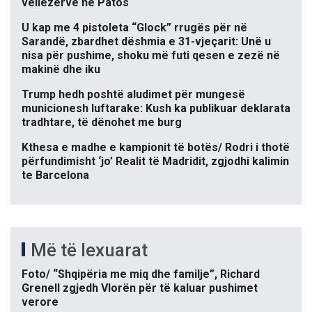
vëllezërve në Patos
U kap me 4 pistoleta “Glock” rrugës për në
Sarandë, zbardhet dëshmia e 31-vjeçarit: Unë u
nisa për pushime, shoku më futi qesen e zezë në
makinë dhe iku
Trump hedh poshtë aludimet për mungesë
municionesh luftarake: Kush ka publikuar deklarata
tradhtare, të dënohet me burg
Kthesa e madhe e kampionit të botës/ Rodri i thotë
përfundimisht ‘jo’ Realit të Madridit, zgjodhi kalimin
te Barcelona
Më të lexuarat
Foto/ “Shqipëria me miq dhe familje”, Richard
Grenell zgjedh Vlorën për të kaluar pushimet
verore