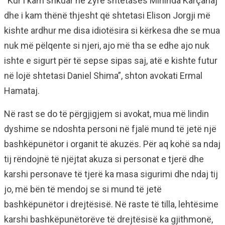
“Kur i kam shkuar në zyrë shtetases Mirlinda Karçanaj
dhe i kam thënë thjesht që shtetasi Elison Jorgji më
kishte ardhur me disa idiotësira si kërkesa dhe se mua
nuk më pëlqente si njeri, ajo më tha se edhe ajo nuk
ishte e sigurt për të sepse sipas saj, atë e kishte futur
në lojë shtetasi Daniel Shima”, shton avokati Ermal
Hamataj.
Në rast se do të përgjigjem si avokat, mua më lindin
dyshime se ndoshta personi në fjalë mund të jetë një
bashkëpunëtor i organit të akuzës. Për aq kohë sa ndaj
tij rëndojnë të njëjtat akuza si personat e tjerë dhe
karshi personave të tjerë ka masa sigurimi dhe ndaj tij
jo, më bën të mendoj se si mund të jetë
bashkëpunëtor i drejtësisë. Në raste të tilla, lehtësime
karshi bashkëpunëtorëve të drejtësisë ka gjithmonë,