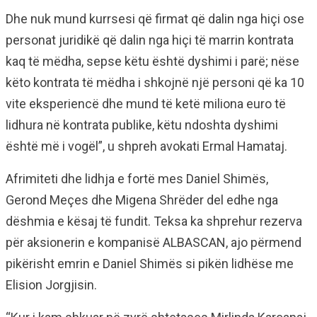
Dhe nuk mund kurrsesi që firmat që dalin nga hiçi ose
personat juridikë që dalin nga hiçi të marrin kontrata
kaq të mëdha, sepse këtu është dyshimi i parë; nëse
këto kontrata të mëdha i shkojnë një personi që ka 10
vite eksperiencë dhe mund të ketë miliona euro të
lidhura në kontrata publike, këtu ndoshta dyshimi
është më i vogël”, u shpreh avokati Ermal Hamataj.
Afrimiteti dhe lidhja e fortë mes Daniel Shimës,
Gerond Meçes dhe Migena Shrëder del edhe nga
dëshmia e kësaj të fundit. Teksa ka shprehur rezerva
për aksionerin e kompanisë ALBASCAN, ajo përmend
pikërisht emrin e Daniel Shimës si pikën lidhëse me
Elision Jorgjisin.