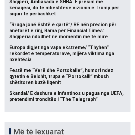
Shqipëri, Ambasada e SHBA: E presim me
kënaqësi, do të mbështesë vizionin e Trump për
siguri të përbashkët
“Rruga jonë është e qartë”/ BE nën presion për
anëtarët e rinj, Rama për Financial Times:
Shqipëria ndodhet në momentin më të mirë
Europa digjet nga vapa ekstreme/ “Thyhen”
rekordet e temperaturave, mijëra viktima nga
nxehtësia
Festë me “Verë dhe Portokalle”, humori ndez
qytetin e Belshit, trupa e “Portokalli” mbush
shëtitoren buzë liqenit
Skandal/ E dashura e Infantinos u pagua nga UEFA,
pretendimi tronditës i “The Telegraph”
Më të lexuarat