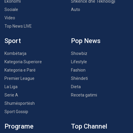
Ekonomi
Shkencë dhe Teknologji
Sociale
Auto
Video
Top News LIVE
Sport
Pop News
Kombëtarja
Showbiz
Kategoria Superiore
Lifestyle
Kategoria e Parë
Fashion
Premier League
Shëndeti
La Liga
Dieta
Serie A
Receta gatimi
Shumësportësh
Sport Gossip
Programe
Top Channel