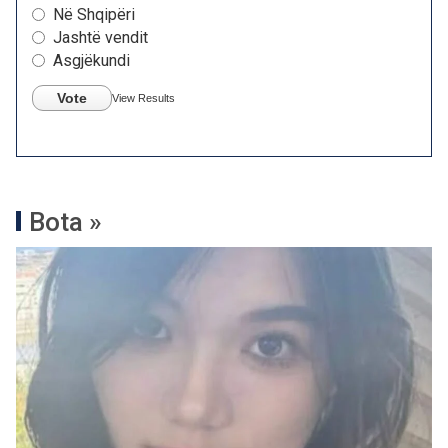
Në Shqipëri
Jashtë vendit
Asgjëkundi
Vote
View Results
Bota »