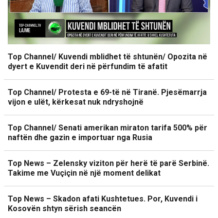
Top Channel/ Kuvendi mblidhet të shtunën/ Opozita në
dyert e Kuvendit deri në përfundim të afatit
Top Channel/ Protesta e 69-të në Tiranë. Pjesëmarrja
vijon e ulët, kërkesat nuk ndryshojnë
Top Channel/ Senati amerikan miraton tarifa 500% për
naftën dhe gazin e importuar nga Rusia
Top News – Zelensky viziton për herë të parë Serbinë.
Takime me Vuçiçin në një moment delikat
Top News – Skadon afati Kushtetues. Por, Kuvendi i
Kosovën shtyn sërish seancën