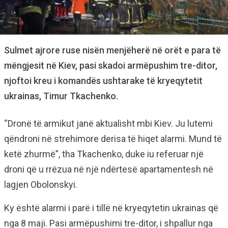
Sulmet ajrore ruse nisën menjëherë në orët e para të
mëngjesit në Kiev, pasi skadoi armëpushim tre-ditor,
njoftoi kreu i komandës ushtarake të kryeqytetit
ukrainas, Timur Tkachenko.
“Dronë të armikut janë aktualisht mbi Kiev. Ju lutemi
qëndroni në strehimore derisa të hiqet alarmi. Mund të
ketë zhurmë”, tha Tkachenko, duke iu referuar një
droni që u rrëzua në një ndërtesë apartamentesh në
lagjen Obolonskyi.
Ky është alarmi i parë i tillë në kryeqytetin ukrainas që
nga 8 maji. Pasi armëpushimi tre-ditor, i shpallur nga