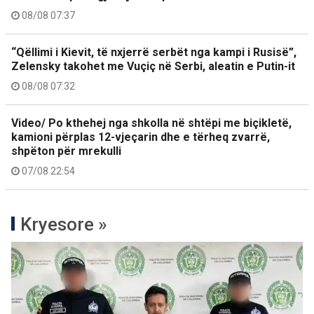
08/08 07:37
“Qëllimi i Kievit, të nxjerrë serbët nga kampi i Rusisë”,
Zelensky takohet me Vuçiç në Serbi, aleatin e Putin-it
08/08 07:32
Video/ Po kthehej nga shkolla në shtëpi me biçikletë,
kamioni përplas 12-vjeçarin dhe e tërheq zvarrë,
shpëton për mrekulli
07/08 22:54
Kryesore »