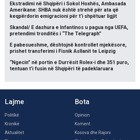
Ekstradimi në Shqipëri i Sokol Hoxhës, Ambasada
Amerikane: SHBA nuk është strehë për ata që
keqpërdorin emigracioni për t’i shpëtuar ligjit
Skandal/ E dashura e Infantinos u pagua nga UEFA,
pretendimi tronditës i “The Telegraph”
E pabesueshme, dështojnë kontrollet mjekësore,
prishet transferimi i Fisnik Asllanit te Leipzig
“Ngecin” në portin e Durrësit Rolex-i dhe 351 puro,
tentuan t’i fusin në Shqipëri të padeklaruara
Lajme
Bota
Politikë
Opinion
Kronikë
Koment
Aktualitet
Kosova dhe Rajoni