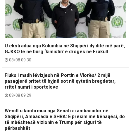
U ekstradua nga Kolumbia në Shqipëri dy ditë më parë,
GJKKO lë në burg ‘kimistin’ e drogës në Frakull
08/08 09:30
Fluks i madh lëvizjesh në Portin e Vlorës/ 2 mijë
pasagjerë pritet të hyjnë sot në qytetin bregdetar,
rritet numri i sporteleve
08/08 09:29
Wendt u konfirmua nga Senati si ambasador në
Shqipëri, Ambasada e SHBA: E presim me kënaqësi, do
të mbështesë vizionin e Trump për siguri të
përbashkët