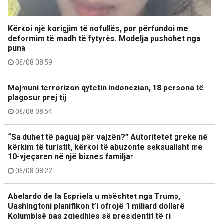
Kërkoi një korigjim të nofullës, por përfundoi me
deformim të madh të fytyrës. Modelja pushohet nga
puna
08/08 08:59
Majmuni terrorizon qytetin indonezian, 18 persona të
plagosur prej tij
08/08 08:54
“Sa duhet të paguaj për vajzën?” Autoritetet greke në
kërkim të turistit, kërkoi të abuzonte seksualisht me
10-vjeçaren në një biznes familjar
08/08 08:22
Abelardo de la Espriela u mbështet nga Trump,
Uashingtoni planifikon t’i ofrojë 1 miliard dollarë
Kolumbisë pas zgjedhjes së presidentit të ri