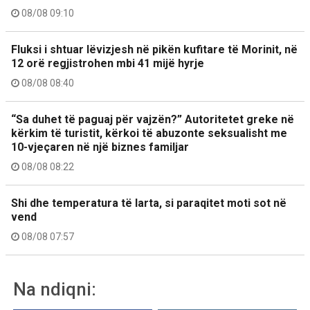
08/08 09:10
Fluksi i shtuar lëvizjesh në pikën kufitare të Morinit, në
12 orë regjistrohen mbi 41 mijë hyrje
08/08 08:40
“Sa duhet të paguaj për vajzën?” Autoritetet greke në
kërkim të turistit, kërkoi të abuzonte seksualisht me
10-vjeçaren në një biznes familjar
08/08 08:22
Shi dhe temperatura të larta, si paraqitet moti sot në
vend
08/08 07:57
Na ndiqni: