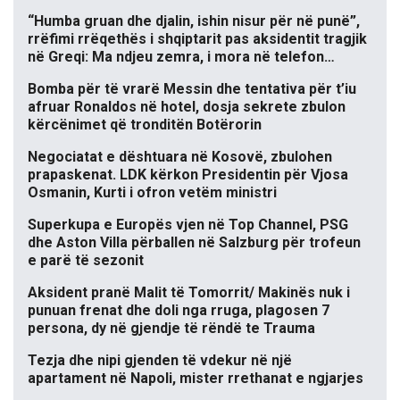
“Humba gruan dhe djalin, ishin nisur për në punë”,
rrëfimi rrëqethës i shqiptarit pas aksidentit tragjik
në Greqi: Ma ndjeu zemra, i mora në telefon…
Bomba për të vrarë Messin dhe tentativa për t’iu
afruar Ronaldos në hotel, dosja sekrete zbulon
kërcënimet që tronditën Botërorin
Negociatat e dështuara në Kosovë, zbulohen
prapaskenat. LDK kërkon Presidentin për Vjosa
Osmanin, Kurti i ofron vetëm ministri
Superkupa e Europës vjen në Top Channel, PSG
dhe Aston Villa përballen në Salzburg për trofeun
e parë të sezonit
Aksident pranë Malit të Tomorrit/ Makinës nuk i
punuan frenat dhe doli nga rruga, plagosen 7
persona, dy në gjendje të rëndë te Trauma
Tezja dhe nipi gjenden të vdekur në një
apartament në Napoli, mister rrethanat e ngjarjes