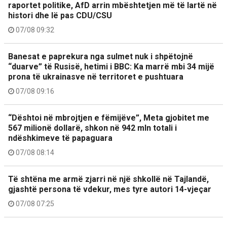
raportet politike, AfD arrin mbështetjen më të lartë në
histori dhe lë pas CDU/CSU
07/08 09:32
Banesat e paprekura nga sulmet nuk i shpëtojnë
“duarve” të Rusisë, hetimi i BBC: Ka marrë mbi 34 mijë
prona të ukrainasve në territoret e pushtuara
07/08 09:16
“Dështoi në mbrojtjen e fëmijëve”, Meta gjobitet me
567 milionë dollarë, shkon në 942 mln totali i
ndëshkimeve të papaguara
07/08 08:14
Të shtëna me armë zjarri në një shkollë në Tajlandë,
gjashtë persona të vdekur, mes tyre autori 14-vjeçar
07/08 07:25