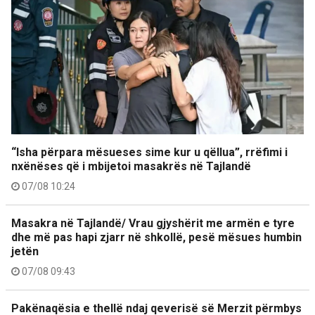
“Isha përpara mësueses sime kur u qëllua”, rrëfimi i
nxënëses që i mbijetoi masakrës në Tajlandë
07/08 10:24
Masakra në Tajlandë/ Vrau gjyshërit me armën e tyre
dhe më pas hapi zjarr në shkollë, pesë mësues humbin
jetën
07/08 09:43
Pakënaqësia e thellë ndaj qeverisë së Merzit përmbys