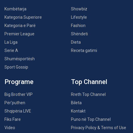
Kombëtarja
Showbiz
Kategoria Superiore
Lifestyle
Kategoria e Parë
Fashion
Premier League
Shëndeti
La Liga
Dieta
Serie A
Receta gatimi
Shumësportësh
Sport Gossip
Programe
Top Channel
Big Brother VIP
Rreth Top Channel
Për’puthen
Bileta
Shqipëria LIVE
Kontakt
Fiks Fare
Puno në Top Channel
Video
Privacy Policy & Terms of Use