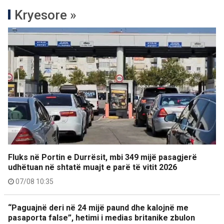
Kryesore »
Fluks në Portin e Durrësit, mbi 349 mijë pasagjerë
udhëtuan në shtatë muajt e parë të vitit 2026
07/08 10:35
“Paguajnë deri në 24 mijë paund dhe kalojnë me
pasaporta false”, hetimi i medias britanike zbulon