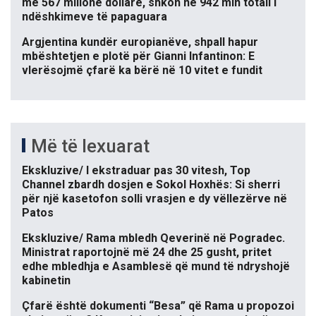
me 567 milionë dollarë, shkon në 942 mln totali i
ndëshkimeve të papaguara
Argjentina kundër europianëve, shpall hapur
mbështetjen e plotë për Gianni Infantinon: E
vlerësojmë çfarë ka bërë në 10 vitet e fundit
Më të lexuarat
Ekskluzive/ I ekstraduar pas 30 vitesh, Top
Channel zbardh dosjen e Sokol Hoxhës: Si sherri
për një kasetofon solli vrasjen e dy vëllezërve në
Patos
Ekskluzive/ Rama mbledh Qeverinë në Pogradec.
Ministrat raportojnë më 24 dhe 25 gusht, pritet
edhe mbledhja e Asamblesë që mund të ndryshojë
kabinetin
Çfarë është dokumenti “Besa” që Rama u propozoi