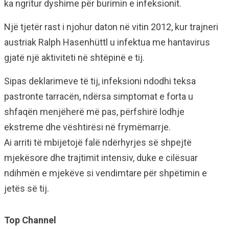
ka ngritur dyshime për burimin e infeksionit.
Një tjetër rast i njohur daton në vitin 2012, kur trajneri
austriak Ralph Hasenhüttl u infektua me hantavirus
gjatë një aktiviteti në shtëpinë e tij.
Sipas deklarimeve të tij, infeksioni ndodhi teksa
pastronte tarracën, ndërsa simptomat e forta u
shfaqën menjëherë më pas, përfshirë lodhje
ekstreme dhe vështirësi në frymëmarrje.
Ai arriti të mbijetojë falë ndërhyrjes së shpejtë
mjekësore dhe trajtimit intensiv, duke e cilësuar
ndihmën e mjekëve si vendimtare për shpëtimin e
jetës së tij.
Top Channel