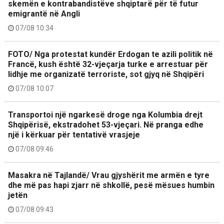
skemën e kontrabandistëve shqiptarë për të futur
emigrantë në Angli
07/08 10:34
FOTO/ Nga protestat kundër Erdogan te azili politik në
Francë, kush është 32-vjeçarja turke e arrestuar për
lidhje me organizatë terroriste, sot gjyq në Shqipëri
07/08 10:07
Transportoi një ngarkesë droge nga Kolumbia drejt
Shqipërisë, ekstradohet 53-vjeçari. Në pranga edhe
një i kërkuar për tentativë vrasjeje
07/08 09:46
Masakra në Tajlandë/ Vrau gjyshërit me armën e tyre
dhe më pas hapi zjarr në shkollë, pesë mësues humbin
jetën
07/08 09:43