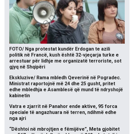
FOTO/ Nga protestat kundër Erdogan te azili
politik në Francë, kush është 32-vjeçarja turke e
arrestuar për lidhje me organizatë terroriste, sot
gjyq në Shqipëri
Ekskluzive/ Rama mbledh Qeverinë në Pogradec.
Ministrat raportojnë më 24 dhe 25 gusht, pritet
edhe mbledhja e Asamblesë që mund të ndryshojë
kabinetin
Vatra e zjarrit në Panahor ende aktive, 95 forca
speciale të angazhuara në terren, ndihmë edhe
nga ajri
“Dështoi në mbrojtjen e fëmijëve”, Meta gjobitet