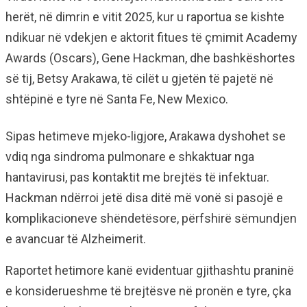
herët, në dimrin e vitit 2025, kur u raportua se kishte
ndikuar në vdekjen e aktorit fitues të çmimit Academy
Awards (Oscars), Gene Hackman, dhe bashkëshortes
së tij, Betsy Arakawa, të cilët u gjetën të pajetë në
shtëpinë e tyre në Santa Fe, New Mexico.
Sipas hetimeve mjeko-ligjore, Arakawa dyshohet se
vdiq nga sindroma pulmonare e shkaktuar nga
hantavirusi, pas kontaktit me brejtës të infektuar.
Hackman ndërroi jetë disa ditë më vonë si pasojë e
komplikacioneve shëndetësore, përfshirë sëmundjen
e avancuar të Alzheimerit.
Raportet hetimore kanë evidentuar gjithashtu praninë
e konsiderueshme të brejtësve në pronën e tyre, çka