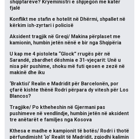
shqiptarëve? Kryeministri e shpjegon me katër
fjalë
Konflikt me stafin e hotelit në Dhërmi, shpallet në
kërkim ish-zyrtari i policisë
Aksident tragjik në Greqi/ Makina përplaset me
kamionin, humbin jetën nënë e bir nga Shqipëria
U kap me 4 pistoleta “Glock” rrugës për në
Sarandë, zbardhet dëshmia e 31-vjeçarit: Unë u
nisa për pushime, shoku më futi qesen e zezë në
makinë dhe iku
‘Braktisi’ Realin e Madridit për Barcelonën, por
çfarë kishte thënë Rodri përpara dy vitesh për Los
Blancos?
Tragjike/ Po ktheheshin në Gjermani pas
pushimeve në vendlindje, humbin jetën në aksident
tre anëtarët e familjes nga Kosova
Kthesa e madhe e kampionit të botës/ Rodri i thotë
përfundimisht ‘jo’ Realit të Madridit, zgjodhi kalimin