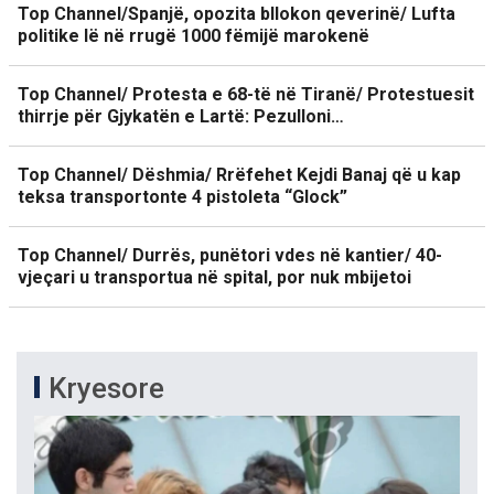
Top Channel/Spanjë, opozita bllokon qeverinë/ Lufta
politike lë në rrugë 1000 fëmijë marokenë
Top Channel/ Protesta e 68-të në Tiranë/ Protestuesit
thirrje për Gjykatën e Lartë: Pezulloni…
Top Channel/ Dëshmia/ Rrëfehet Kejdi Banaj që u kap
teksa transportonte 4 pistoleta “Glock”
Top Channel/ Durrës, punëtori vdes në kantier/ 40-
vjeçari u transportua në spital, por nuk mbijetoi
Kryesore