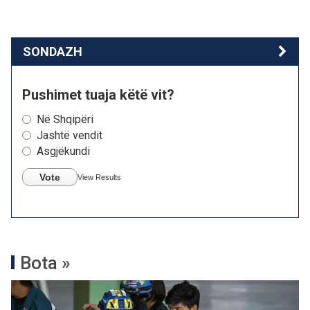
SONDAZH
Pushimet tuaja këtë vit?
Në Shqipëri
Jashtë vendit
Asgjëkundi
Vote
View Results
Bota »