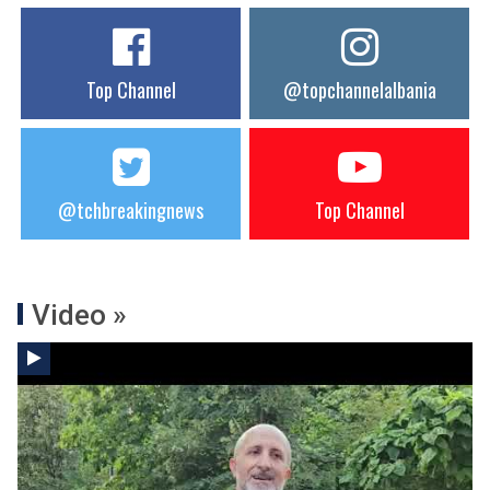
Top Channel
@topchannelalbania
@tchbreakingnews
Top Channel
Video »