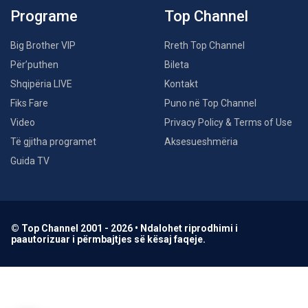
Programe
Top Channel
Big Brother VIP
Rreth Top Channel
Për’puthen
Bileta
Shqipëria LIVE
Kontakt
Fiks Fare
Puno në Top Channel
Video
Privacy Policy & Terms of Use
Të gjitha programet
Aksesueshmëria
Guida TV
© Top Channel 2001 - 2026 • Ndalohet riprodhimi i
paautorizuar i përmbajtjes së kësaj faqeje.