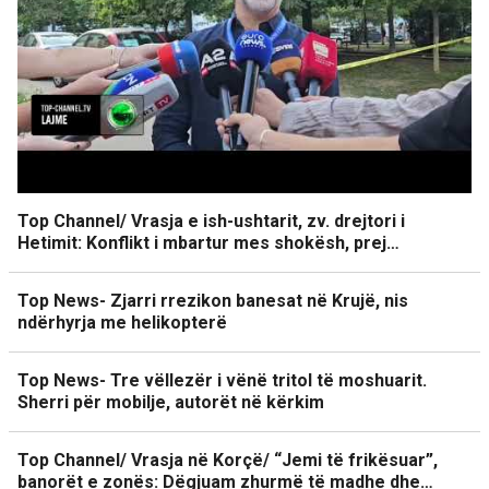
Top Channel/ Vrasja e ish-ushtarit, zv. drejtori i
Hetimit: Konflikt i mbartur mes shokësh, prej…
Top News- Zjarri rrezikon banesat në Krujë, nis
ndërhyrja me helikopterë
Top News- Tre vëllezër i vënë tritol të moshuarit.
Sherri për mobilje, autorët në kërkim
Top Channel/ Vrasja në Korçë/ “Jemi të frikësuar”,
banorët e zonës: Dëgjuam zhurmë të madhe dhe…