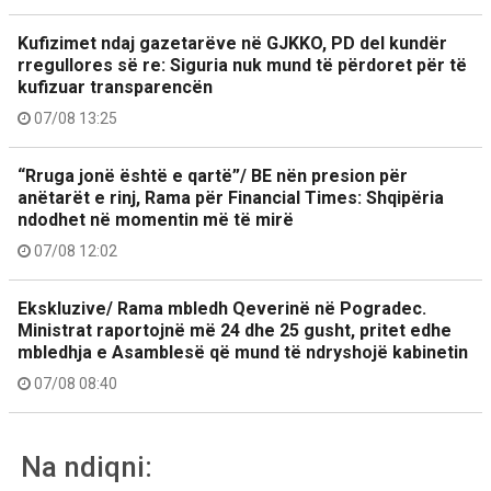
Kufizimet ndaj gazetarëve në GJKKO, PD del kundër
rregullores së re: Siguria nuk mund të përdoret për të
kufizuar transparencën
07/08 13:25
“Rruga jonë është e qartë”/ BE nën presion për
anëtarët e rinj, Rama për Financial Times: Shqipëria
ndodhet në momentin më të mirë
07/08 12:02
Ekskluzive/ Rama mbledh Qeverinë në Pogradec.
Ministrat raportojnë më 24 dhe 25 gusht, pritet edhe
mbledhja e Asamblesë që mund të ndryshojë kabinetin
07/08 08:40
Na ndiqni: