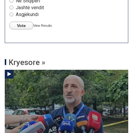
Në Shqipëri
Jashtë vendit
Asgjëkundi
Vote
View Results
Kryesore »