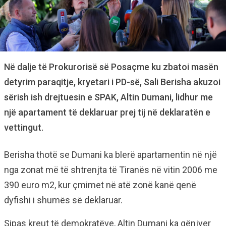
Në dalje të Prokurorisë së Posaçme ku zbatoi masën
detyrim paraqitje, kryetari i PD-së, Sali Berisha akuzoi
sërish ish drejtuesin e SPAK, Altin Dumani, lidhur me
një apartament të deklaruar prej tij në deklaratën e
vettingut.
Berisha thotë se Dumani ka blerë apartamentin në një
nga zonat më të shtrenjta të Tiranës në vitin 2006 me
390 euro m2, kur çmimet në atë zonë kanë qenë
dyfishi i shumës së deklaruar.
Sipas kreut të demokratëve, Altin Dumani ka gënjyer