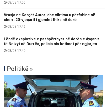
08/08 17:56
Vrasja në Korçë/ Autori dhe viktima u përfshinë në
sherr, 20-vjeçarit i gjendet thika në dorë
08/08 17:46
Lëndë eksplozive e pashpërthyer në derën e dyqanit
të Noizyt në Durrës, policia nis hetimet për ngjarjen
08/08 17:40
Politikë »