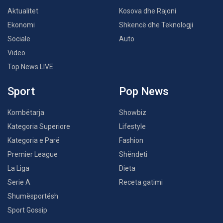
Aktualitet
Kosova dhe Rajoni
Ekonomi
Shkencë dhe Teknologji
Sociale
Auto
Video
Top News LIVE
Sport
Pop News
Kombëtarja
Showbiz
Kategoria Superiore
Lifestyle
Kategoria e Parë
Fashion
Premier League
Shëndeti
La Liga
Dieta
Serie A
Receta gatimi
Shumësportësh
Sport Gossip