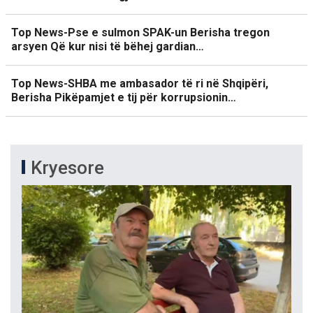
Top News-Pse e sulmon SPAK-un Berisha tregon
arsyen Që kur nisi të bëhej gardian…
Top News-SHBA me ambasador të ri në Shqipëri,
Berisha Pikëpamjet e tij për korrupsionin…
Kryesore