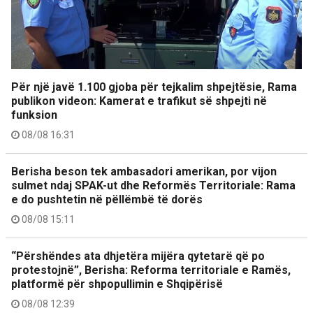
Për një javë 1.100 gjoba për tejkalim shpejtësie, Rama
publikon videon: Kamerat e trafikut së shpejti në
funksion
08/08 16:31
Berisha beson tek ambasadori amerikan, por vijon
sulmet ndaj SPAK-ut dhe Reformës Territoriale: Rama
e do pushtetin në pëllëmbë të dorës
08/08 15:11
“Përshëndes ata dhjetëra mijëra qytetarë që po
protestojnë”, Berisha: Reforma territoriale e Ramës,
platformë për shpopullimin e Shqipërisë
08/08 12:39