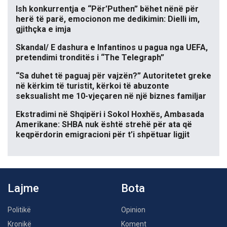
Ish konkurrentja e “Për’Puthen” bëhet nënë për
herë të parë, emocionon me dedikimin: Dielli im,
gjithçka e imja
Skandal/ E dashura e Infantinos u pagua nga UEFA,
pretendimi tronditës i “The Telegraph”
“Sa duhet të paguaj për vajzën?” Autoritetet greke
në kërkim të turistit, kërkoi të abuzonte
seksualisht me 10-vjeçaren në një biznes familjar
Ekstradimi në Shqipëri i Sokol Hoxhës, Ambasada
Amerikane: SHBA nuk është strehë për ata që
keqpërdorin emigracioni për t’i shpëtuar ligjit
Lajme
Bota
Politikë
Opinion
Kronikë
Koment