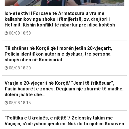
Ish-efektivi i Forcave të Armatosura u vra me
kallashnikov nga shoku i fëmijërisë, zv. drejtori i
Hetimit: Kishin konflikt të mbartur prej disa kohësh
08/08 18:58
Të shtënat në Korçë që i morën jetën 20-vjeçarit,
Policia identifikon autorin e dyshuar, tre persona
shoqërohen në Komisariat
08/08 18:30
Vrasja e 20-vjeçarit në Korçë/ “Jemi të frikësuar”,
flasin banorët e zonës: Dëgjuam një zhurmë të madhe,
dolëm jashtë dhe…
08/08 18:15
“Politika e Ukrainës, e njëjtë”/ Zelensky takim me
Vuçiçin, s’ndryshon qëndrim: Nuk do ta njohim Kosovën