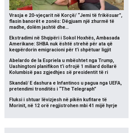
Vrasja e 20-vjeçarit në Korçë/ “Jemi të frikësuar”,
flasin banorët e zonës: Dëgjuam një zhurmë të
madhe, dolëm jashtë dhe…
Ekstradimi në Shqipëri i Sokol Hoxhës, Ambasada
Amerikane: SHBA nuk është strehë për ata që
keqpërdorin emigracioni për t’i shpëtuar ligjit
Abelardo de la Espriela u mbështet nga Trump,
Uashingtoni planifikon t’i ofrojë 1 miliard dollarë
Kolumbisë pas zgjedhjes së presidentit të ri
Skandal/ E dashura e Infantinos u pagua nga UEFA,
pretendimi tronditës i “The Telegraph”
Fluksi i shtuar lëvizjesh në pikën kufitare të
Morinit, në 12 orë regjistrohen mbi 41 mijë hyrje