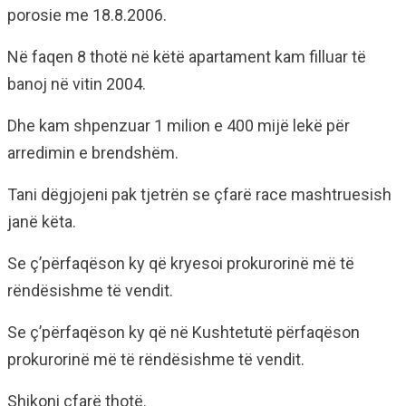
porosie me 18.8.2006.
Në faqen 8 thotë në këtë apartament kam filluar të
banoj në vitin 2004.
Dhe kam shpenzuar 1 milion e 400 mijë lekë për
arredimin e brendshëm.
Tani dëgjojeni pak tjetrën se çfarë race mashtruesish
janë këta.
Se ç’përfaqëson ky që kryesoi prokurorinë më të
rëndësishme të vendit.
Se ç’përfaqëson ky që në Kushtetutë përfaqëson
prokurorinë më të rëndësishme të vendit.
Shikoni çfarë thotë.