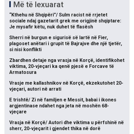
Më të lexuarat
“Kthehu në Shqipëri”/ Sulm racist në rrjetet
sociale ndaj gazetarit grek me origjinë shqiptare:
Je mysafir këtu, nuk duhet të flasësh
Sherri në burgun e sigurisë së lartë në Fier,
plagoset anëtari i grupit të Bajrajve dhe një tjetër,
si nisi konflikti
Zbardhen detaje nga vrasja në Korçë, identifikohet
viktima, 20-vjeçari ka qenë pjesë e Forcave të
Armatosura
Vrasje me kallashnikov në Korçë, ekzekutohet 20-
vjeçari, autori në arrati
E trishtë/ Zi në familjen e Messit, babai i ikones
argjentinase ndahet nga jeta në moshën 68-
vjeçare
Vrasja në Korçë/ Autori dhe viktima u përfshinë në
sherr, 20-vjeçarit i gjendet thika në dorë