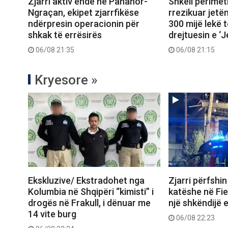
Zjarri aktiv ende në Panahor-
Shkeli perimet
Ngraçan, ekipet zjarrfikëse
rrezikuar jetë
ndërpresin operacionin për
300 mijë lekë t
shkak të errësirës
drejtuesin e ‘
06/08 21:35
06/08 21:15
Kryesore »
Ekskluzive/ Ekstradohet nga
Zjarri përfshi
Kolumbia në Shqipëri “kimisti” i
katëshe në Fie
drogës në Frakull, i dënuar me
një shkëndijë e
14 vite burg
06/08 22:23