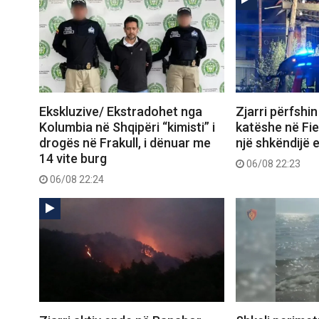
Ekskluzive/ Ekstradohet nga
Zjarri përfshi
Kolumbia në Shqipëri “kimisti” i
katëshe në Fie
drogës në Frakull, i dënuar me
një shkëndijë e
14 vite burg
06/08 22:23
06/08 22:24