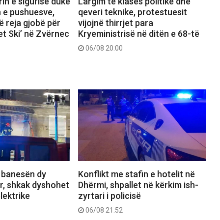
rin e sigurisë duke
Largim të klasës politike dhe
n e pushuesve,
qeveri teknike, protestuesit
ë reja gjobë për
vijojnë thirrjet para
Jet Ski’ në Zvërnec
Kryeministrisë në ditën e 68-të
06/08 20:00
n banesën dy
Konflikt me stafin e hotelit në
r, shkak dyshohet
Dhërmi, shpallet në kërkim ish-
lektrike
zyrtari i policisë
06/08 21:52