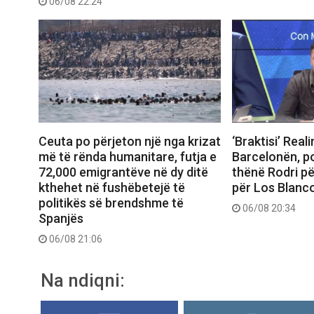
06/08 22:24
Ceuta po përjeton një nga krizat
‘Braktisi’ Real
më të rënda humanitare, futja e
Barcelonën, po
72,000 emigrantëve në dy ditë
thënë Rodri pë
kthehet në fushëbetejë të
për Los Blanc
politikës së brendshme të
06/08 20:34
Spanjës
06/08 21:06
Na ndiqni: