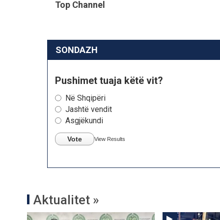
Top Channel
SONDAZH
Pushimet tuaja këtë vit?
Në Shqipëri
Jashtë vendit
Asgjëkundi
Vote
View Results
Aktualitet »