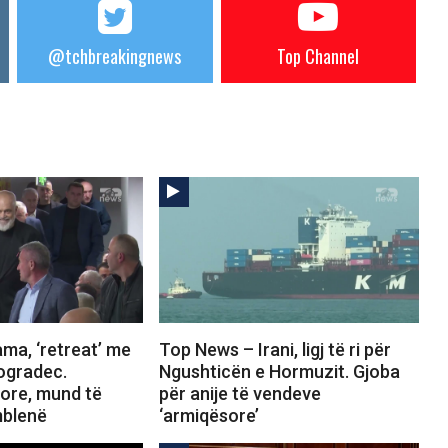
@tchbreakingnews
Top Channel
ma, ‘retreat’ me
Top News – Irani, ligj të ri për
Pogradec.
Ngushticën e Hormuzit. Gjoba
tore, mund të
për anije të vendeve
mblenë
‘armiqësore’