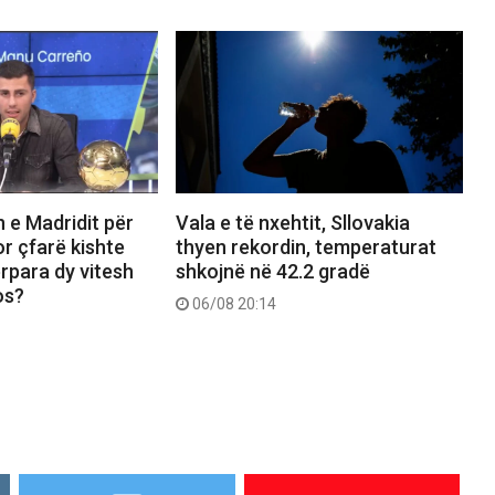
in e Madridit për
Vala e të nxehtit, Sllovakia
r çfarë kishte
thyen rekordin, temperaturat
rpara dy vitesh
shkojnë në 42.2 gradë
os?
06/08 20:14