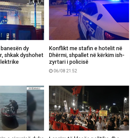
n banesën dy
Konflikt me stafin e hotelit në
r, shkak dyshohet
Dhërmi, shpallet në kërkim ish-
lektrike
zyrtari i policisë
06/08 21:52