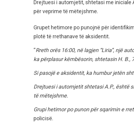
Drejtuesi i automjetit, shtetasi me iniciale
për veprime të mëtejshme.
Grupet hetimore po punojnë për identifikim
plotë të rrethanave të aksidentit.
“
Rreth orës 16:00, në lagjen “Liria”, një au
ka përplasur këmbësorin, shtetasin H. B., 7
Si pasojë e aksidentit, ka humbur jetën sht
Drejtuesi i automjetit shtetasi A.P., është
të mëtejshme.
Grupi hetimor po punon për sqarimin e rret
policisë.