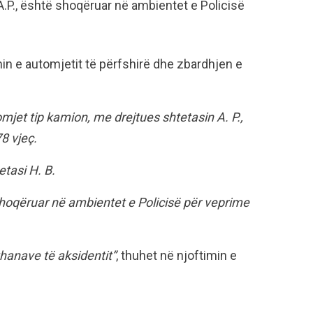
 A.P., është shoqëruar në ambientet e Policisë
in e automjetit të përfshirë dhe zbardhjen e
tomjet tip kamion, me drejtues shtetasin A. P.,
8 vjeç.
etasi H. B.
 shoqëruar në ambientet e Policisë për veprime
hanave të aksidentit”
, thuhet në njoftimin e