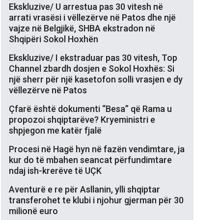
Ekskluzive/ U arrestua pas 30 vitesh në
arrati vrasësi i vëllezërve në Patos dhe një
vajze në Belgjikë, SHBA ekstradon në
Shqipëri Sokol Hoxhën
Ekskluzive/ I ekstraduar pas 30 vitesh, Top
Channel zbardh dosjen e Sokol Hoxhës: Si
një sherr për një kasetofon solli vrasjen e dy
vëllezërve në Patos
Çfarë është dokumenti “Besa” që Rama u
propozoi shqiptarëve? Kryeministri e
shpjegon me katër fjalë
Procesi në Hagë hyn në fazën vendimtare, ja
kur do të mbahen seancat përfundimtare
ndaj ish-krerëve të UÇK
Aventurë e re për Asllanin, ylli shqiptar
transferohet te klubi i njohur gjerman për 30
milionë euro