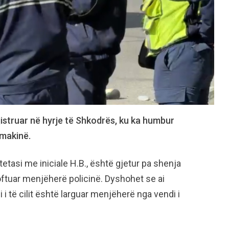
istruar në hyrje të Shkodrës, ku ka humbur
 makinë.
etasi me iniciale H.B., është gjetur pa shenja
njoftuar menjëherë policinë. Dyshohet se ai
 i të cilit është larguar menjëherë nga vendi i