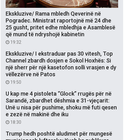
Ekskluzive/ Rama mbledh Qeverinë në
Pogradec. Ministrat raportojnë më 24 dhe
25 gusht, pritet edhe mbledhja e Asamblesë
që mund të ndryshojë kabinetin
19:32
Ekskluzive/ I ekstraduar pas 30 vitesh, Top
Channel zbardh dosjen e Sokol Hoxhës: Si
një sherr për një kasetofon solli vrasjen e dy
vëllezërve në Patos
19:50
U kap me 4 pistoleta “Glock” rrugës për në
Sarandë, zbardhet dëshmia e 31-vjeçarit:
Unë u nisa për pushime, shoku më futi qesen
e zezë në makinë dhe iku
18:30
Trump hedh poshtë aludimet për mungesë