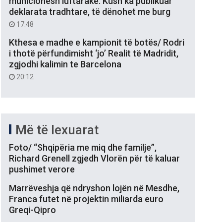
municionesh luftarake: Kush ka publikuar
deklarata tradhtare, të dënohet me burg
17:48
Kthesa e madhe e kampionit të botës/ Rodri
i thotë përfundimisht ‘jo’ Realit të Madridit,
zgjodhi kalimin te Barcelona
20:12
Më të lexuarat
Foto/ “Shqipëria me miq dhe familje”,
Richard Grenell zgjedh Vlorën për të kaluar
pushimet verore
Marrëveshja që ndryshon lojën në Mesdhe,
Franca futet në projektin miliarda euro
Greqi-Qipro