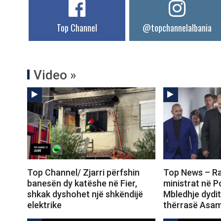
Top Channel
@topchannelalbania
Video »
Top Channel/ Zjarri përfshin
Top News – Ra
banesën dy katëshe në Fier,
ministrat në 
shkak dyshohet një shkëndijë
Mbledhje dydi
elektrike
thërrasë Asa