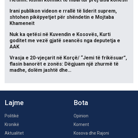
Irani publikon videon e rrallë të liderit suprem,
shtohen pikëpyetjet për shëndetin e Mojtaba
Khameneit
Nuk ka qetësi në Kuvendin e Kosovës, Kurti
goditet me vezë gjatë seancës nga deputetja e
AAK
Vrasja e 20-vjeçarit në Korçë/ “Jemi të frikësuar”,
flasin banorët e zonës: Dëgjuam një zhurmë të
madhe, dolëm jashtë dhe…
Lajme
Bota
Politikë
Opinion
Kronikë
Koment
Aktualitet
Kosova dhe Rajoni