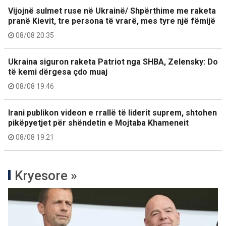
Vijojnë sulmet ruse në Ukrainë/ Shpërthime me raketa
pranë Kievit, tre persona të vrarë, mes tyre një fëmijë
08/08 20:35
Ukraina siguron raketa Patriot nga SHBA, Zelensky: Do
të kemi dërgesa çdo muaj
08/08 19:46
Irani publikon videon e rrallë të liderit suprem, shtohen
pikëpyetjet për shëndetin e Mojtaba Khameneit
08/08 19:21
Kryesore »