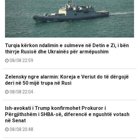
Turqia kërkon ndalimin e sulmeve në Detin e Zi, i bën
thirrje Rusisë dhe Ukrainës për armëpushim
08/08 22:59
Zelensky ngre alarmin: Koreja e Veriut do të dërgojë
deri në 50 mijë trupa në Rusi
08/08 22:04
Ish-avokati i Trump konfirmohet Prokuror i
Përgjithshëm i SHBA-së, diferencë e ngushtë votash
në Senat
08/08 20:48