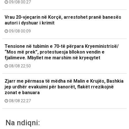
09/08 00:27
Vrau 20-vjeçarin në Korçë, arrestohet pranë banesës
autori i dyshuar i krimit
09/08 00:09
Tensione në tubimin e 70-të përpara Kryeministrisë/
“Mos më prek”, protestuesja bllokon vendin e
fjalimeve. Mbyllet me marshim në kryeqytet
08/08 22:50
Zjarr me përmasa të mëdha në Malin e Krujës, Bashkia
jep urdhër evakuimi për banorët, flakët rrezikojnë
zonat e banuara
08/08 22:27
Na ndiqni: