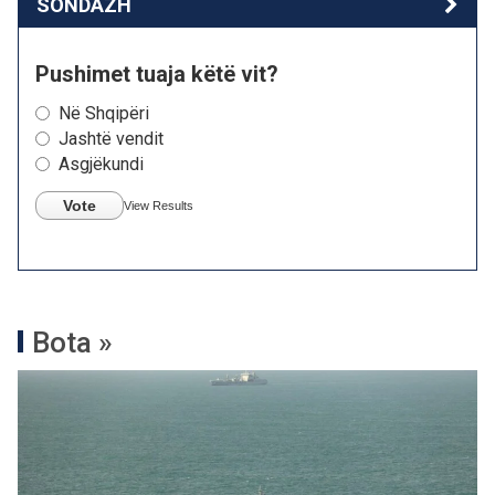
SONDAZH
Pushimet tuaja këtë vit?
Në Shqipëri
Jashtë vendit
Asgjëkundi
Vote
View Results
Bota »