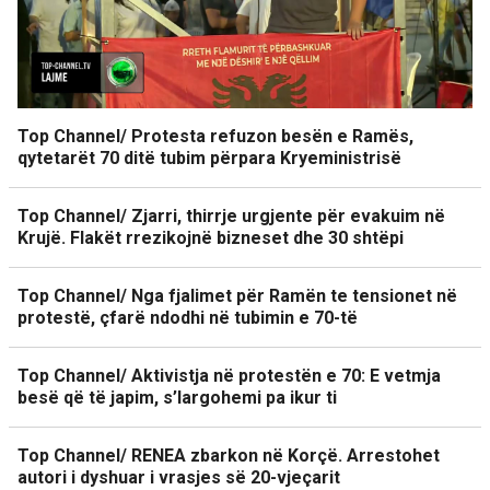
Top Channel/ Protesta refuzon besën e Ramës,
qytetarët 70 ditë tubim përpara Kryeministrisë
Top Channel/ Zjarri, thirrje urgjente për evakuim në
Krujë. Flakët rrezikojnë bizneset dhe 30 shtëpi
Top Channel/ Nga fjalimet për Ramën te tensionet në
protestë, çfarë ndodhi në tubimin e 70-të
Top Channel/ Aktivistja në protestën e 70: E vetmja
besë që të japim, s’largohemi pa ikur ti
Top Channel/ RENEA zbarkon në Korçë. Arrestohet
autori i dyshuar i vrasjes së 20-vjeçarit