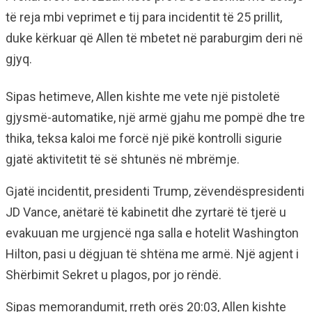
të reja mbi veprimet e tij para incidentit të 25 prillit,
duke kërkuar që Allen të mbetet në paraburgim deri në
gjyq.
Sipas hetimeve, Allen kishte me vete një pistoletë
gjysmë-automatike, një armë gjahu me pompë dhe tre
thika, teksa kaloi me forcë një pikë kontrolli sigurie
gjatë aktivitetit të së shtunës në mbrëmje.
Gjatë incidentit, presidenti Trump, zëvendëspresidenti
JD Vance, anëtarë të kabinetit dhe zyrtarë të tjerë u
evakuuan me urgjencë nga salla e hotelit Washington
Hilton, pasi u dëgjuan të shtëna me armë. Një agjent i
Shërbimit Sekret u plagos, por jo rëndë.
Sipas memorandumit, rreth orës 20:03, Allen kishte