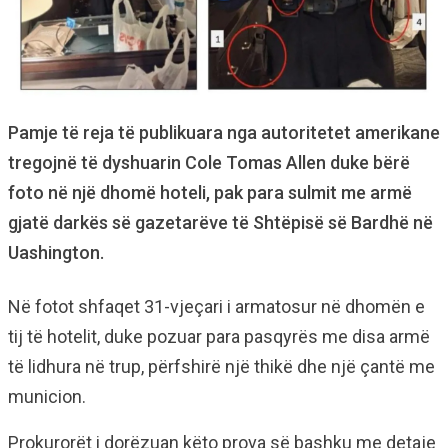
Pamje të reja të publikuara nga autoritetet amerikane
tregojnë të dyshuarin Cole Tomas Allen duke bërë
foto në një dhomë hoteli, pak para sulmit me armë
gjatë darkës së gazetarëve të Shtëpisë së Bardhë në
Uashington.
Në fotot shfaqet 31-vjeçari i armatosur në dhomën e
tij të hotelit, duke pozuar para pasqyrës me disa armë
të lidhura në trup, përfshirë një thikë dhe një çantë me
municion.
Prokurorët i dorëzuan këto prova së bashku me detaje