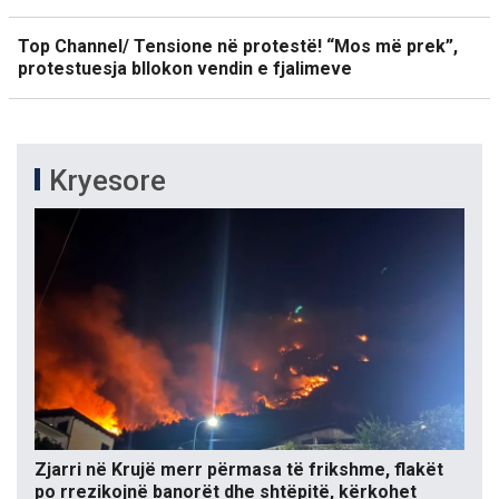
Top Channel/ Tensione në protestë! “Mos më prek”,
protestuesja bllokon vendin e fjalimeve
Kryesore
Zjarri në Krujë merr përmasa të frikshme, flakët
po rrezikojnë banorët dhe shtëpitë, kërkohet