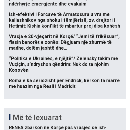
ndërhyrje emergjente dhe evakuim
Ish-efektivi i Forcave të Armatosura u vra me
kallashnikov nga shoku i fëmijërisë, zv. drejtori i
Hetimit: Kishin konflikt të mbartur prej disa kohësh
Vrasja e 20-vjeçarit në Korçë/ “Jemi të frikësuar”,
flasin banorët e zonës: Dëgjuam një zhurmë të
madhe, dolëm jashtë dhe…
“Politika e Ukrainës, e njëjtë”/ Zelensky takim me
Vuçiçin, s’ndryshon qëndrim: Nuk do ta njohim
Kosovën
Roma e ka seriozisht për Endrick, kërkon ta marrë
me huazim nga Reali i Madridit
Më të lexuarat
RENEA zbarkon në Korçë pas vrasjes së ish-