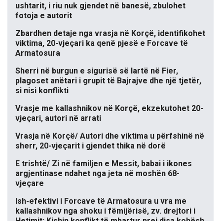
ushtarit, i riu nuk gjendet në banesë, zbulohet
fotoja e autorit
Zbardhen detaje nga vrasja në Korçë, identifikohet
viktima, 20-vjeçari ka qenë pjesë e Forcave të
Armatosura
Sherri në burgun e sigurisë së lartë në Fier,
plagoset anëtari i grupit të Bajrajve dhe një tjetër,
si nisi konflikti
Vrasje me kallashnikov në Korçë, ekzekutohet 20-
vjeçari, autori në arrati
Vrasja në Korçë/ Autori dhe viktima u përfshinë në
sherr, 20-vjeçarit i gjendet thika në dorë
E trishtë/ Zi në familjen e Messit, babai i ikones
argjentinase ndahet nga jeta në moshën 68-
vjeçare
Ish-efektivi i Forcave të Armatosura u vra me
kallashnikov nga shoku i fëmijërisë, zv. drejtori i
Hetimit: Kishin konflikt të mbartur prej disa kohësh