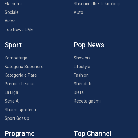
Ekonomi
Shkencë dhe Teknologji
Sociale
Auto
Video
Top News LIVE
Sport
Pop News
Kombëtarja
Showbiz
Kategoria Superiore
Lifestyle
Kategoria e Parë
Fashion
Premier League
Shëndeti
La Liga
Dieta
Serie A
Receta gatimi
Shumësportësh
Sport Gossip
Programe
Top Channel