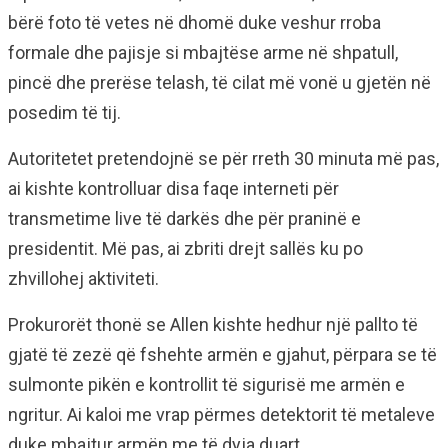
bërë foto të vetes në dhomë duke veshur rroba
formale dhe pajisje si mbajtëse arme në shpatull,
pincë dhe prerëse telash, të cilat më vonë u gjetën në
posedim të tij.
Autoritetet pretendojnë se për rreth 30 minuta më pas,
ai kishte kontrolluar disa faqe interneti për
transmetime live të darkës dhe për praninë e
presidentit. Më pas, ai zbriti drejt sallës ku po
zhvillohej aktiviteti.
Prokurorët thonë se Allen kishte hedhur një pallto të
gjatë të zezë që fshehte armën e gjahut, përpara se të
sulmonte pikën e kontrollit të sigurisë me armën e
ngritur. Ai kaloi me vrap përmes detektorit të metaleve
duke mbajtur armën me të dyja duart.