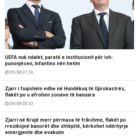
UEFA nuk ndalet, paratë e institucionit për ish-
punonjësen, Infantino nën hetim
09/08 01:56
Zjarr i fuqishëm edhe në Hundëkuq të Gjirokastrës,
flakët po u afrohen zonave të banuara
09/08 00:33
Zjarri në Krujë merr përmasa të frikshme, flakët po
rrezikojnë banorët dhe shtëpitë, kërkohet ndërhyrje
emergjente dhe evakuim